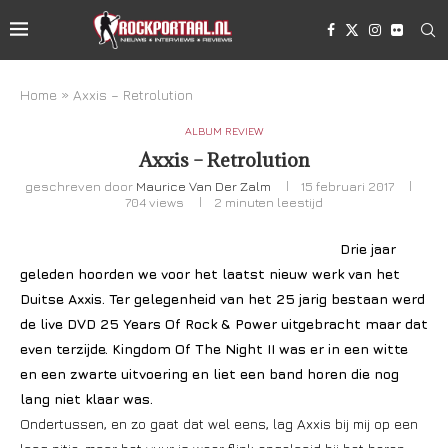
Home
»
Axxis – Retrolution
ALBUM REVIEW
Axxis – Retrolution
geschreven door
Maurice Van Der Zalm
15 februari 2017
704
views
2 minuten leestijd
Drie jaar
geleden hoorden we voor het laatst nieuw werk van het
Duitse Axxis. Ter gelegenheid van het 25 jarig bestaan werd
de live DVD 25 Years Of Rock & Power uitgebracht maar dat
even terzijde. Kingdom Of The Night II was er in een witte
en een zwarte uitvoering en liet een band horen die nog
lang niet klaar was.
Ondertussen, en zo gaat dat wel eens, lag Axxis bij mij op een