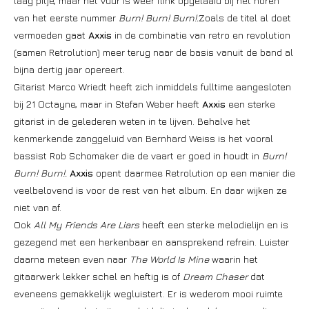
laag pitje, maar het vuur is weer flink opgelaaid bij het horen
van het eerste nummer
Burn! Burn! Burn!.
Zoals de titel al doet
vermoeden gaat
Axxis
in de combinatie van retro en revolution
(samen Retrolution) meer terug naar de basis vanuit de band al
bijna dertig jaar opereert.
Gitarist Marco Wriedt heeft zich inmiddels fulltime aangesloten
bij 21 Octayne, maar in Stefan Weber heeft
Axxis
een sterke
gitarist in de gelederen weten in te lijven. Behalve het
kenmerkende zanggeluid van Bernhard Weiss is het vooral
bassist Rob Schomaker die de vaart er goed in houdt in
Burn!
Burn! Burn!.
Axxis
opent daarmee Retrolution op een manier die
veelbelovend is voor de rest van het album. En daar wijken ze
niet van af.
Ook
All My Friends Are Liars
heeft een sterke melodielijn en is
gezegend met een herkenbaar en aansprekend refrein. Luister
daarna meteen even naar
The World Is Mine
waarin het
gitaarwerk lekker schel en heftig is of
Dream Chaser
dat
eveneens gemakkelijk wegluistert. Er is wederom mooi ruimte