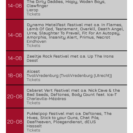
The Dirty Daddies, Hiqpy, Wodan Boys,
14-08
Clawfinger
Lierop
Tickets
Dynamo MetalFest Festival met o.a. In Flames,
Lamb Of God, Testament, Overkill, Death Angel,
Urne, Slaughter To Prevail, Fit For An Autopsy,
14-08
Amorphis, Insanity Alert, Primus, Necrot
Eindhoven
Tickets
Zeeltje Rock Festival met o.a. Up The Irons
14-08
Deest
Alcest
18-08
TivoliVredenburg (TivoliVredenburg (Utrecht))
Tickets
Cabaret Vert Festival met o.a. Nick Cave & the
Bad Seeds, Deftones, Body Count feat. Ice-T
20-08
Charleville-Mézières
Tickets
Pukkelpop Festival met o.a. Deftones, The
Hives, Stick to your Guns, Chat Pile,
20-08
Deafheaven, Ploegendienst, dEUS
Hasselt
Tickets