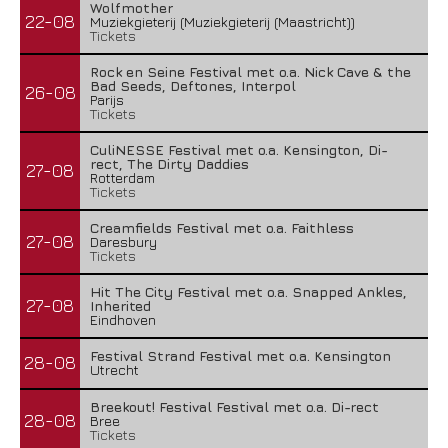
Wolfmother
22-08
Muziekgieterij (Muziekgieterij (Maastricht))
Tickets
Rock en Seine Festival met o.a. Nick Cave & the
Bad Seeds, Deftones, Interpol
26-08
Parijs
Tickets
CuliNESSE Festival met o.a. Kensington, Di-
rect, The Dirty Daddies
27-08
Rotterdam
Tickets
Creamfields Festival met o.a. Faithless
27-08
Daresbury
Tickets
Hit The City Festival met o.a. Snapped Ankles,
27-08
Inherited
Eindhoven
Festival Strand Festival met o.a. Kensington
28-08
Utrecht
Breekout! Festival Festival met o.a. Di-rect
28-08
Bree
Tickets