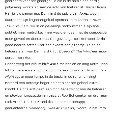
gecreëerd voor het gitaargeluid die in de solo’s een aardig
potje mag ‘worstelen’ met de solo van toetsenist Harrie Oelers.
Harrie, die samen met Bernhard de spil is van
Axxis
, weet
daarnaast zijn keyboardgeluid optimaal in te zetten in
Burn
Down Your House
. In dit gevoelige rocknummer is zijn spel
subtiel, maar nadrukkelijk aanwezig en geeft het de compositie
meer gevoel en diepte mee. Dat gevoelige karakter weet
Axxis
goed neer te zetten. Met een akoestisch gitaargeluid en de
heldere stem van Bernhard krijgt
Queen Of The Wind
een mooi
sereen karakter.
Gaandeweg het album blijft
Axxis
me boeien en mag Retrolution
tot het betere werk van de band gerekend worden. In
Rock The
Night
ligt er meer tempo in de basis.Iin de refreinen zingt
Bernard een octaafje hoger en dat biedt het geheel extra
kracht. De basisriff geeft een mooi tegenwicht aan de helderen
en stevige ritmesectie van bassist Rob Schomaker en drummer
Dick Brand. De Dick Brand die in het maatschappij
georiënteerde
Somebody Died At The Party
vooral in het intro