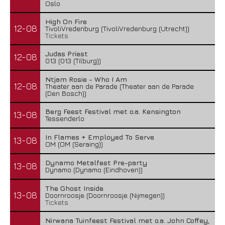
Oslo
High On Fire
12-08
TivoliVredenburg (TivoliVredenburg (Utrecht))
Tickets
Judas Priest
12-08
013 (013 (Tilburg))
Ntjam Rosie - Who I Am
12-08
Theater aan de Parade (Theater aan de Parade
(Den Bosch))
Berg Feest Festival met o.a. Kensington
13-08
Tessenderlo
In Flames + Employed To Serve
13-08
OM (OM (Seraing))
Dynamo Metalfest Pre-party
13-08
Dynamo (Dynamo (Eindhoven))
The Ghost Inside
13-08
Doornroosje (Doornroosje (Nijmegen))
Tickets
Nirwana Tuinfeest Festival met o.a. John Coffey,