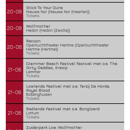
Stick To Your Guns
20-08
Nieuwe Nor (Nieuwe Nor (Heerlen))
Tickets
Wolfmother
20-08
Hedon (Hedon (Zwolle))
Racoon
Openluchttheater Hertme (Openluchttheater
20-08
Hertme (Hertme))
Tickets
Glemmer Beach Festival Festival met o.a. The
Dirty Daddies, Krezip
21-08
Lemmer
Tickets
Lowlands Festival met o.a. Terzij De Horde,
Royal Blood
21-08
Biddinghuizen
Tickets
Badlands Festival met o.a. Bongloard
21-08
Lottum
Tickets
Zuiderpark Live: Wolfmother