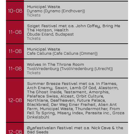
Municipal Waste
10-08
Dynamo (Dynamo (Eindhoven))
Tickets
Sziget Festival met o.a. John Coffey, Bring Me
The Horizon, Health
11-08
Óbudai Eiland, Budapest
Tickets
Municipal Waste
11-08
Cafe Calluna (Cafe Calluna (Ommen))
Wolves In The Throne Room
11-08
TivoliVredenburg (TivoliVredenburg (Utrecht))
Tickets
Summer Breeze Festival met o.a. In Flames,
Arch Enemy, Saxon, Lamb Of God, Alestorm,
The Ghost Inside, Testament, Amorphis,
Paleface Swiss, Alcest, Orbit Culture,
12-08
Northlane, Deafheaven, Future Palace,
Blackbraid, Der Weg Einer Freiheit, Alien Ant
Farm, Municipal Waste, Thundermother, From
Fall To Spring, Misery Index, Parasite inc., Groza
Dinkelsbühl
Øyafestivalen Festival met o.a. Nick Cave & the
12-08
Bad Seeds