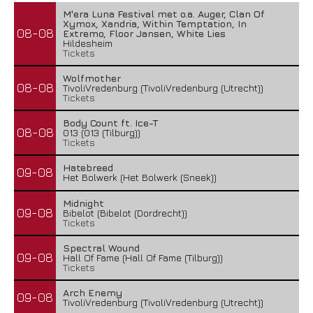
M'era Luna Festival met o.a. Auger, Clan Of
Xymox, Xandria, Within Temptation, In
08-08
Extremo, Floor Jansen, White Lies
Hildesheim
Tickets
Wolfmother
08-08
TivoliVredenburg (TivoliVredenburg (Utrecht))
Tickets
Body Count ft. Ice-T
08-08
013 (013 (Tilburg))
Tickets
Hatebreed
09-08
Het Bolwerk (Het Bolwerk (Sneek))
Midnight
09-08
Bibelot (Bibelot (Dordrecht))
Tickets
Spectral Wound
09-08
Hall Of Fame (Hall Of Fame (Tilburg))
Tickets
Arch Enemy
09-08
TivoliVredenburg (TivoliVredenburg (Utrecht))