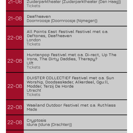
21-08
Zuiderparktheater (Zuiderparktheater (Den Haag))
Tickets
Deafheaven
21-08
Doornroosje (Doornroosje (Nijmegen))
All Points East Festival Festival met o.a.
Deftones, Deafheaven
22-08
London
Tickets
Huntenpop Festival met o.a. Di-rect, Up The
Irons, The Dirty Daddies, Therapy?
22-08
Ulft
Tickets
DUISTER COLLECTIEF Festival met o.a. Sun
Worship, Doodseskader, Alkerdeel, Ggu:ll,
22-08
Modder, Terzij De Horde
Utrecht
Tickets
Waailand Outdoor Festival met o.a. Ruthless
22-08
Made
Cryptosis
22-08
Iduna (Iduna (Drachten))