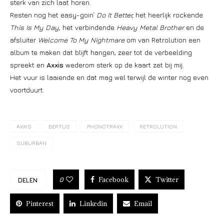
sterk van zich laat horen.
Resten nog het easy-goin’
Do It Better,
het heerlijk rockende
This Is My Day,
het verbindende
Heavy Metal Brother
en de
afsluiter
Welcome To My Nightmare
om van Retrolution een
album te maken dat blijft hangen, zeer tot de verbeelding
spreekt en
Axxis
wederom sterk op de kaart zet bij mij.
Het vuur is laaiende en dat mag wel terwijl de winter nog even
voortduurt.
AXXIS
BERTUS
PHONOTRAXX
RETROLUTION
SUBURBAN
Facebook
Twitter
0
DELEN
Pinterest
Linkedin
Email