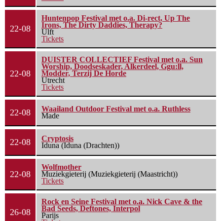
Huntenpop Festival met o.a. Di-rect, Up The
Irons, The Dirty Daddies, Therapy?
22-08
Ulft
Tickets
DUISTER COLLECTIEF Festival met o.a. Sun
Worship, Doodseskader, Alkerdeel, Ggu:ll,
22-08
Modder, Terzij De Horde
Utrecht
Tickets
Waailand Outdoor Festival met o.a. Ruthless
22-08
Made
Cryptosis
22-08
Iduna (Iduna (Drachten))
Wolfmother
22-08
Muziekgieterij (Muziekgieterij (Maastricht))
Tickets
Rock en Seine Festival met o.a. Nick Cave & the
Bad Seeds, Deftones, Interpol
26-08
Parijs