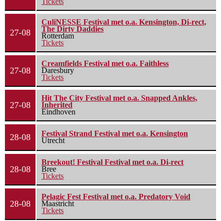
Tickets
CuliNESSE Festival met o.a. Kensington, Di-rect,
The Dirty Daddies
27-08
Rotterdam
Tickets
Creamfields Festival met o.a. Faithless
27-08
Daresbury
Tickets
Hit The City Festival met o.a. Snapped Ankles,
27-08
Inherited
Eindhoven
Festival Strand Festival met o.a. Kensington
28-08
Utrecht
Breekout! Festival Festival met o.a. Di-rect
28-08
Bree
Tickets
Pelagic Fest Festival met o.a. Predatory Void
28-08
Maastricht
Tickets