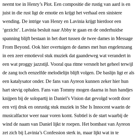
neemt toe in Henry’s Plot. Een compositie die rustig van aard is en
juist in die rust ligt de emotie en krijgt het verhaal een sinistere
wending. De intrige van Henry en Lavinia krijgt hierdoor een
‘gezicht’. Lavinia besluit naar Abby te gaan en de onderhuidse
spanning blijft bestaan in het duet tussen de twee dames in Message
From Beyond. Ook hier overtuigen de dames met hun engelenzang
in een zeer emotievol stuk muziek dat gaandeweg wat verandert in
een wat proggy jazzstijl. Vooral qua ritme versnelt het geheel terwijl
de zang toch eenzelfde melodielijn blijft volgen. De baslijn ligt er als
een katalysator onder. De fans van Ayreon kunnen zeker hier hun
hart stevig ophalen. Fans van Tommy mogen daarna in hun handjes
knijpen bij de solopartij in Daniel’s Vision dat gevolgd wordt door
een vrij druk en onrustig stuk muziek in She Is Innocent waarin de
musicalfactor weer naar voren komt. Subtiel is de start waarbij de
wind de naam van Daniel lijkt te roepen. Het bombast van Ayreon
zet zich bij Lavinia’s Confession sterk in, maar lijkt wat in te