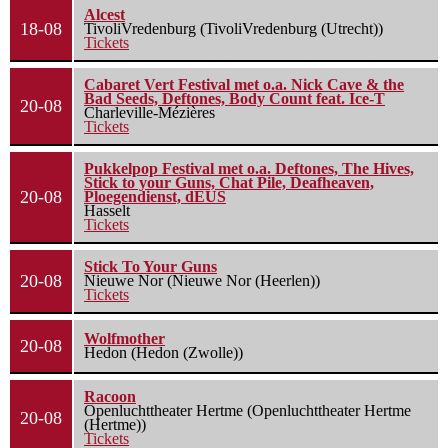
Alcest
18-08
TivoliVredenburg (TivoliVredenburg (Utrecht))
Tickets
Cabaret Vert Festival met o.a. Nick Cave & the
Bad Seeds, Deftones, Body Count feat. Ice-T
20-08
Charleville-Mézières
Tickets
Pukkelpop Festival met o.a. Deftones, The Hives,
Stick to your Guns, Chat Pile, Deafheaven,
20-08
Ploegendienst, dEUS
Hasselt
Tickets
Stick To Your Guns
20-08
Nieuwe Nor (Nieuwe Nor (Heerlen))
Tickets
Wolfmother
20-08
Hedon (Hedon (Zwolle))
Racoon
Openluchttheater Hertme (Openluchttheater Hertme
20-08
(Hertme))
Tickets