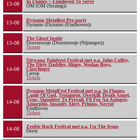
In Flames + Employed To Serve
13-08
OM (OM (Seraing))
Dynamo Metalfest Pre-party
13-08
Dynamo (Dynamo (Eindhoven))
The Ghost Inside
13-08
Doornroosje (Doornroosje (Nijmegen))
Tickets
Nirwana Tuinfeest Festival met o.a. John Coffey,
The Dirty Daddies, Hiqpy, Wodan Boys,
14-08
Clawfinger
Lierop
Tickets
Dynamo MetalFest Festival met o.a. In Flames,
Lamb Of God, Testament, Overkill, Death Angel,
Urne, Slaughter To Prevail, Fit For An Autopsy,
14-08
Amorphis, Insanity Alert, Primus, Necrot
Eindhoven
Tickets
Zeeltje Rock Festival met o.a. Up The Irons
14-08
Deest