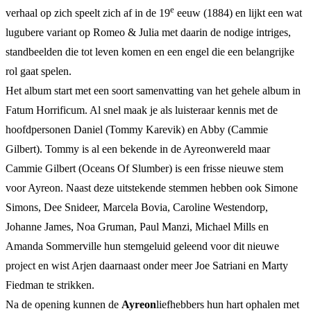
e
verhaal op zich speelt zich af in de 19
eeuw (1884) en lijkt een wat
lugubere variant op Romeo & Julia met daarin de nodige intriges,
standbeelden die tot leven komen en een engel die een belangrijke
rol gaat spelen.
Het album start met een soort samenvatting van het gehele album in
Fatum Horrificum. Al snel maak je als luisteraar kennis met de
hoofdpersonen Daniel (Tommy Karevik) en Abby (Cammie
Gilbert). Tommy is al een bekende in de Ayreonwereld maar
Cammie Gilbert (Oceans Of Slumber) is een frisse nieuwe stem
voor Ayreon. Naast deze uitstekende stemmen hebben ook Simone
Simons, Dee Snideer, Marcela Bovia, Caroline Westendorp,
Johanne James, Noa Gruman, Paul Manzi, Michael Mills en
Amanda Sommerville hun stemgeluid geleend voor dit nieuwe
project en wist Arjen daarnaast onder meer Joe Satriani en Marty
Fiedman te strikken.
Na de opening kunnen de
Ayreon
liefhebbers hun hart ophalen met