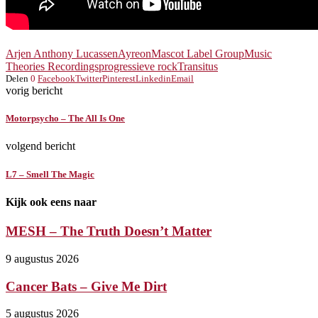
Arjen Anthony Lucassen
Ayreon
Mascot Label Group
Music
Theories Recordings
progressieve rock
Transitus
Delen
0
Facebook
Twitter
Pinterest
Linkedin
Email
vorig bericht
Motorpsycho – The All Is One
volgend bericht
L7 – Smell The Magic
Kijk ook eens naar
MESH – The Truth Doesn’t Matter
9 augustus 2026
Cancer Bats – Give Me Dirt
5 augustus 2026