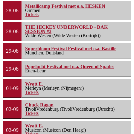
Metallicamp Festival met o.a. HESKEN
28-08
Ommen
Tickets
THE HICKEY UNDERWORLD - DAK
28-08
SESSION #3
Wilde Westen (Wilde Westen (Kortrijk))
Superbloom Festival Festival met o.a. Bastille
29-08
Munchen, Duitsland
Popelucht Festival met o.a. Queen of Spades
29-08
Etten-Leur
Wyatt E.
01-09
Merleyn (Merleyn (Nijmegen))
Tickets
Chuck Ragan
02-09
TivoliVredenburg (TivoliVredenburg (Utrecht))
Tickets
Wyatt E.
02-09
Musicon (Musicon (Den Haag))