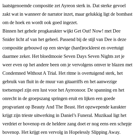
laatstgenoemde compositie zet Ayreon sterk in. Dat sterke gevoel
zakt wat in wanneer de narrator inzet, maar gelukkig ligt de bombast
om de hoek en wordt ook goed ingezet.
Binnen het gehele progkarakter wijkt Get Out! Now! met Dee
Snider licht af van het geheel. Passend bij de stijl van Dee is deze
compositie gebouwd op een stevige (hard)rockleest en overtuigt
daarmee zeker. Het bloedmooie Seven Days Seven Nights zet je
weer even op het andere been om je vervolgens omver te blazen met
Condemned Without A Trial. Het ritme is overtuigend sterk, het
gebruik van fluit in de muur van gitaarriffs en het aanwezige
toetsenspel zijn een lust voor het Ayreonoor. De spanning en het
onrecht in de groepszang springen eruit en lijken een goede
progvariant op Beauty And The Beast. Het opzwepende karakter
krijgt zijn trieste uitwerking in Daniel’s Funeral. Muzikaal ligt het
verdriet er bovenop en de heldere zang doet er nog eens een schepje
bovenop. Het krijgt een vervolg in Hopelessly Slipping Away.