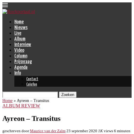
Home
Nieuws
Live
Album
Interview
Video
Column
Prijsvraag
Agenda
Info
Contact
Colofon
Zoeken
Home
»
Ayreon – Transitus
ALBUM REVIEW
Ayreon – Transitus
geschreven door
Maurice van der Zalm
23 september 2020
1K
views
6 minuten