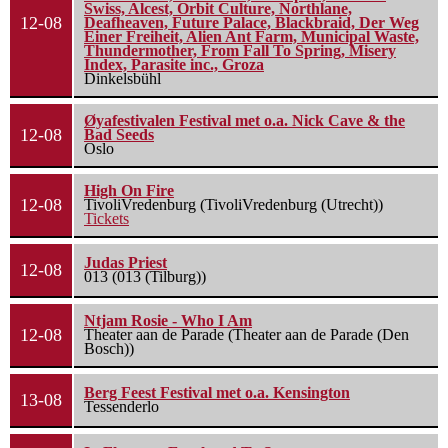
Swiss, Alcest, Orbit Culture, Northlane,
12-08
Deafheaven, Future Palace, Blackbraid, Der Weg
Einer Freiheit, Alien Ant Farm, Municipal Waste,
Thundermother, From Fall To Spring, Misery
Index, Parasite inc., Groza
Dinkelsbühl
Øyafestivalen Festival met o.a. Nick Cave & the
12-08
Bad Seeds
Oslo
High On Fire
12-08
TivoliVredenburg (TivoliVredenburg (Utrecht))
Tickets
Judas Priest
12-08
013 (013 (Tilburg))
Ntjam Rosie - Who I Am
12-08
Theater aan de Parade (Theater aan de Parade (Den
Bosch))
Berg Feest Festival met o.a. Kensington
13-08
Tessenderlo