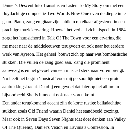
Daniel’s Descent Into Transitus en Listen To My Story om met een
floydachtige compositie Two Worlds Now One even de diepte in te
gaan. Piano, zang en gitaar zijn subliem op elkaar afgestemd in een
prachtige muziekervaring. Hoewel het verhaal zich afspeelt in 1884
zorgt het harpsichord in Talk Of The Town voor een ervaring die
me meer naar de middeleeuwen terugvoert en ook naar het eerdere
werk van Ayreon. Het geheel bouwt zich op naar wat bombastische
stukken. Die vullen de zang goed aan. Zang die prominent
aanwezig is en het gevoel van een musical sterk naar voren brengt.
Nu heeft het begrip ‘musical’ voor mij persoonlijk niet een grote
aantrekkingskracht. Daarbij een gevoel dat later op het album in
bijvoorbeeld She Is Innocent ook naar voren komt.
Een ander terugkomend accent zijn de korte rustige balladachtige
stukken zoals Old Friend waarin Daniel het standbeeld toezingt.
Maar ook in Seven Days Seven Nights (dat doet denken aan Valley
Of The Queens), Daniel’s Vision en Lavinia’s Confession. In