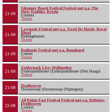
Glemmer Beach Festival Festival met o.a. The
Dirty Daddies, Krezip
21-08
Lemmer
Tickets
Lowlands Festival met o.a. Terzij De Horde, Royal
Blood
21-08
Biddinghuizen
Tickets
Badlands Festival met o.a. Bongloard
21-08
Lottum
Tickets
Zuiderpark Live: Wolfmother
21-08
Zuiderparktheater (Zuiderparktheater (Den Haag))
Tickets
Deafheaven
21-08
Doornroosje (Doornroosje (Nijmegen))
All Points East Festival Festival met o.a. Deftones,
Deafheaven
22-08
London
Tickets