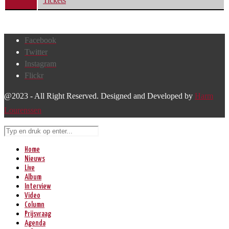
Tickets
Facebook
Twitter
Instagram
Flickr
@2023 - All Right Reserved. Designed and Developed by
Harm
Lourenssen
Home
Nieuws
Live
Album
Interview
Video
Column
Prijsvraag
Agenda