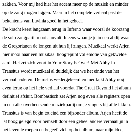
zakken. Voor mij had hier het accent meer op de muziek en minder
op de zang mogen liggen. Maar in het complete verhaal past de
bekentenis van Lavinia goed in het geheel.
De kracht keert langzaam terug in Inferno waar vooral de koorzang
de solo zangpartij mooi aanvult. Ineens waan je je in een abdij waar
de Gregorianen de longen uit hun lijf zingen. Muzikaal werkt Arjen
hier mooi naar een muzikaal hoogtepunt vol emotie van gekwelde
aard. Het zet zich voort in Your Story Is Over! Met Abby In
Transitus wordt muzikaal al duidelijk dat we het einde van het
verhaal naderen. De rust is wedergekeerd en hier kijkt Abby nog
even terug op het hele verhaal voordat The Great Beyond het album
definitief afsluit. Bombastisch zet Arjen nog even alle registers open
in een allesoverheersende muziekpartij om je vingers bij af te likken.
Transitus is van begin tot eind een bijzonder album. Arjen heeft de
lat hoog gelegd voor hemzelf door een geheel andere verhaallijn in
het leven te roepen en begeeft zich op het album, naar mijn idee,