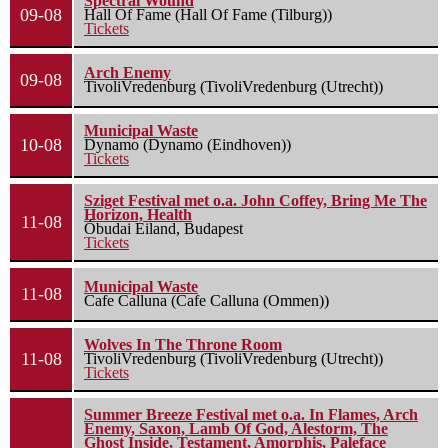
Spectral Wound
09-08
Hall Of Fame (Hall Of Fame (Tilburg))
Tickets
Arch Enemy
09-08
TivoliVredenburg (TivoliVredenburg (Utrecht))
Municipal Waste
10-08
Dynamo (Dynamo (Eindhoven))
Tickets
Sziget Festival met o.a. John Coffey, Bring Me The
Horizon, Health
11-08
Óbudai Eiland, Budapest
Tickets
Municipal Waste
11-08
Cafe Calluna (Cafe Calluna (Ommen))
Wolves In The Throne Room
11-08
TivoliVredenburg (TivoliVredenburg (Utrecht))
Tickets
Summer Breeze Festival met o.a. In Flames, Arch
Enemy, Saxon, Lamb Of God, Alestorm, The
Ghost Inside, Testament, Amorphis, Paleface