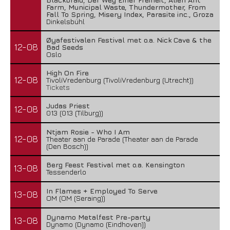
Farm, Municipal Waste, Thundermother, From
Fall To Spring, Misery Index, Parasite inc., Groza
Dinkelsbühl
Øyafestivalen Festival met o.a. Nick Cave & the
12-08
Bad Seeds
Oslo
High On Fire
12-08
TivoliVredenburg (TivoliVredenburg (Utrecht))
Tickets
Judas Priest
12-08
013 (013 (Tilburg))
Ntjam Rosie - Who I Am
12-08
Theater aan de Parade (Theater aan de Parade
(Den Bosch))
Berg Feest Festival met o.a. Kensington
13-08
Tessenderlo
In Flames + Employed To Serve
13-08
OM (OM (Seraing))
Dynamo Metalfest Pre-party
13-08
Dynamo (Dynamo (Eindhoven))