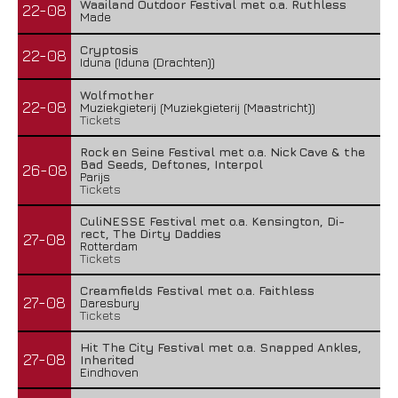
Waailand Outdoor Festival met o.a. Ruthless
22-08
Made
Cryptosis
22-08
Iduna (Iduna (Drachten))
Wolfmother
22-08
Muziekgieterij (Muziekgieterij (Maastricht))
Tickets
Rock en Seine Festival met o.a. Nick Cave & the
Bad Seeds, Deftones, Interpol
26-08
Parijs
Tickets
CuliNESSE Festival met o.a. Kensington, Di-
rect, The Dirty Daddies
27-08
Rotterdam
Tickets
Creamfields Festival met o.a. Faithless
27-08
Daresbury
Tickets
Hit The City Festival met o.a. Snapped Ankles,
27-08
Inherited
Eindhoven