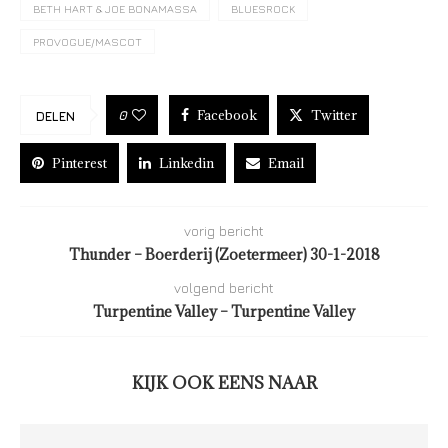
BETH HART & JOE BONAMASSA
BLUESROCK
PROVOGUE/MASCOT
Facebook
Twitter
0
DELEN
Pinterest
Linkedin
Email
vorig bericht
Thunder – Boerderij (Zoetermeer) 30-1-2018
volgend bericht
Turpentine Valley – Turpentine Valley
KIJK OOK EENS NAAR