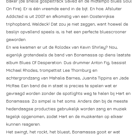
Baker (de snelle gospeltrack Saved en de midtempo blues Soul
On Fire). Er is één vreemde eend in de bijt. En hoe. Afsluiter
Addicted is uit 2007 en afkomstig van een Oostenrijkse
triphopband, Waldeck! Dat zou je niet zeggen, want hoewel de
baslijn opvallend speels is, is het een perfecte bluescrooner
geworden.
En wie kwamen er uit de Rolodex van Kevin Shirley? Nou,
eigenlijk grotendeels de band van Bonamassa op diens laatste
album Blues Of Desperation. Dus drummer Anton Fig, bassist
Michael Rhodes, trompettist Lee Thornburg en
achtergrondzang van Mahalia Barnes, Juanita Tippins en Jade
McRae. Een band die in staat is precies te spelen wat er
gevraagd worden zonder de spotlights weg te halen bij Hart en
Bonamassa. Zo simpel is het soms. Anders dan bij de meeste
hedendaagse producties gebruikelijk worden zang en muziek
tegelijk opgenomen, zodat Hart en de muzikanten op elkaar
kunnen reageren.
Het swingt, het rockt, het bluest, Bonamassa gooit er wat