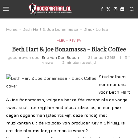
Home
»
Beth Hart & Joe Bonamassa – Black Coffee
ALBUM REVIEW
Beth Hart & Joe Bonamassa – Black Coffee
geschreven door
Eric Van Den Bosch
31 januari 2018
941
views
2 minuten leestijd
Studioalbum
nummer drie
voor Beth Hart
& Joe Bonamassa, volgens hetzelfde recept als de vorige
twee: soul- en rhythm and blues-classics, in een paar
dagen opgenomen (slechts vijf, deze ronde) met
muzikanten uit de Rolodex van producer Kevin Shirley. Is
dat drie albums lang de moeite waard?