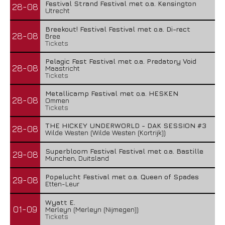
Festival Strand Festival met o.a. Kensington
28-08
Utrecht
Breekout! Festival Festival met o.a. Di-rect
28-08
Bree
Tickets
Pelagic Fest Festival met o.a. Predatory Void
28-08
Maastricht
Tickets
Metallicamp Festival met o.a. HESKEN
28-08
Ommen
Tickets
THE HICKEY UNDERWORLD - DAK SESSION #3
28-08
Wilde Westen (Wilde Westen (Kortrijk))
Superbloom Festival Festival met o.a. Bastille
29-08
Munchen, Duitsland
Popelucht Festival met o.a. Queen of Spades
29-08
Etten-Leur
Wyatt E.
01-09
Merleyn (Merleyn (Nijmegen))
Tickets