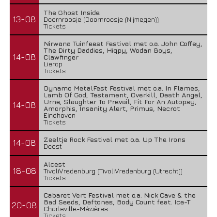
The Ghost Inside
13-08
Doornroosje (Doornroosje (Nijmegen))
Tickets
Nirwana Tuinfeest Festival met o.a. John Coffey,
The Dirty Daddies, Hiqpy, Wodan Boys,
14-08
Clawfinger
Lierop
Tickets
Dynamo MetalFest Festival met o.a. In Flames,
Lamb Of God, Testament, Overkill, Death Angel,
Urne, Slaughter To Prevail, Fit For An Autopsy,
14-08
Amorphis, Insanity Alert, Primus, Necrot
Eindhoven
Tickets
Zeeltje Rock Festival met o.a. Up The Irons
14-08
Deest
Alcest
18-08
TivoliVredenburg (TivoliVredenburg (Utrecht))
Tickets
Cabaret Vert Festival met o.a. Nick Cave & the
Bad Seeds, Deftones, Body Count feat. Ice-T
20-08
Charleville-Mézières
Tickets