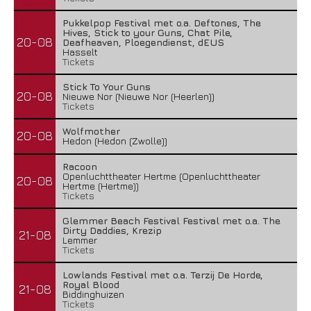
Pukkelpop Festival met o.a. Deftones, The
Hives, Stick to your Guns, Chat Pile,
20-08
Deafheaven, Ploegendienst, dEUS
Hasselt
Tickets
Stick To Your Guns
20-08
Nieuwe Nor (Nieuwe Nor (Heerlen))
Tickets
Wolfmother
20-08
Hedon (Hedon (Zwolle))
Racoon
Openluchttheater Hertme (Openluchttheater
20-08
Hertme (Hertme))
Tickets
Glemmer Beach Festival Festival met o.a. The
Dirty Daddies, Krezip
21-08
Lemmer
Tickets
Lowlands Festival met o.a. Terzij De Horde,
Royal Blood
21-08
Biddinghuizen
Tickets