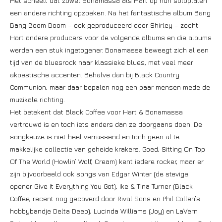
Het scheelt dat zowel Bonamassa als Hart op hun soloplaten
een andere richting opzoeken. Na het fantastische album Bang
Bang Boom Boom – ook geproduceerd door Shirley – zocht
Hart andere producers voor de volgende albums en die albums
werden een stuk ingetogener. Bonamassa beweegt zich al een
tijd van de bluesrock naar klassieke blues, met veel meer
akoestische accenten. Behalve dan bij Black Country
Communion, maar daar bepalen nog een paar mensen mede de
muzikale richting.
Het betekent dat Black Coffee voor Hart & Bonamassa
vertrouwd is en toch iets anders dan ze doorgaans doen. De
songkeuze is niet heel verrassend en toch geen al te
makkelijke collectie van geheide krakers. Goed, Sitting On Top
Of The World (Howlin’ Wolf, Cream) kent iedere rocker, maar er
zijn bijvoorbeeld ook songs van Edgar Winter (de stevige
opener Give It Everything You Got), Ike & Tina Turner (Black
Coffee, recent nog gecoverd door Rival Sons en Phil Collen’s
hobbybandje Delta Deep), Lucinda Williams (Joy) en LaVern