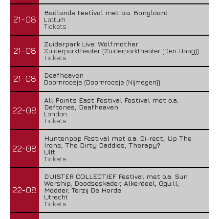
Badlands Festival met o.a. Bongloard
21-08
Lottum
Tickets
Zuiderpark Live: Wolfmother
21-08
Zuiderparktheater (Zuiderparktheater (Den Haag))
Tickets
Deafheaven
21-08
Doornroosje (Doornroosje (Nijmegen))
All Points East Festival Festival met o.a.
Deftones, Deafheaven
22-08
London
Tickets
Huntenpop Festival met o.a. Di-rect, Up The
Irons, The Dirty Daddies, Therapy?
22-08
Ulft
Tickets
DUISTER COLLECTIEF Festival met o.a. Sun
Worship, Doodseskader, Alkerdeel, Ggu:ll,
22-08
Modder, Terzij De Horde
Utrecht
Tickets