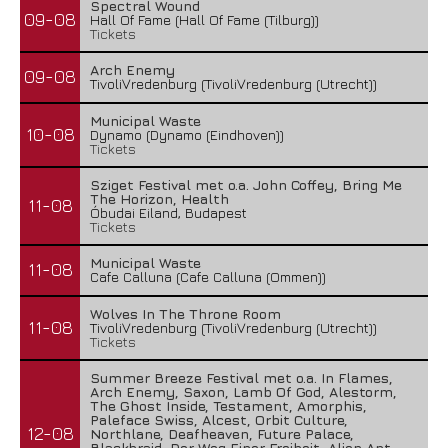
Spectral Wound
09-08
Hall Of Fame (Hall Of Fame (Tilburg))
Tickets
Arch Enemy
09-08
TivoliVredenburg (TivoliVredenburg (Utrecht))
Municipal Waste
10-08
Dynamo (Dynamo (Eindhoven))
Tickets
Sziget Festival met o.a. John Coffey, Bring Me
The Horizon, Health
11-08
Óbudai Eiland, Budapest
Tickets
Municipal Waste
11-08
Cafe Calluna (Cafe Calluna (Ommen))
Wolves In The Throne Room
11-08
TivoliVredenburg (TivoliVredenburg (Utrecht))
Tickets
Summer Breeze Festival met o.a. In Flames,
Arch Enemy, Saxon, Lamb Of God, Alestorm,
The Ghost Inside, Testament, Amorphis,
Paleface Swiss, Alcest, Orbit Culture,
12-08
Northlane, Deafheaven, Future Palace,
Blackbraid, Der Weg Einer Freiheit, Alien Ant