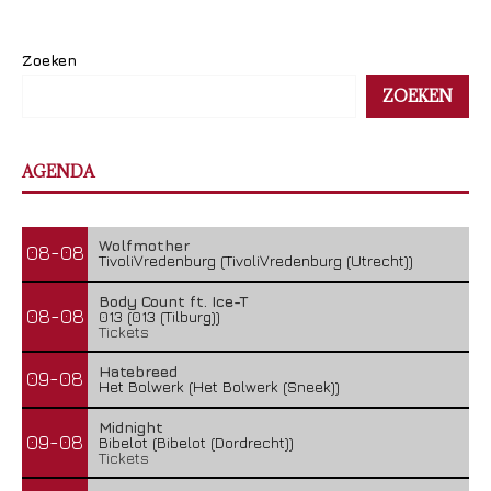
Zoeken
ZOEKEN
AGENDA
Wolfmother
08-08
TivoliVredenburg (TivoliVredenburg (Utrecht))
Body Count ft. Ice-T
08-08
013 (013 (Tilburg))
Tickets
Hatebreed
09-08
Het Bolwerk (Het Bolwerk (Sneek))
Midnight
09-08
Bibelot (Bibelot (Dordrecht))
Tickets