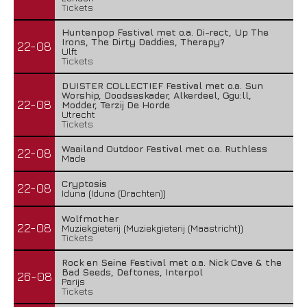
Tickets
Huntenpop Festival met o.a. Di-rect, Up The
Irons, The Dirty Daddies, Therapy?
22-08
Ulft
Tickets
DUISTER COLLECTIEF Festival met o.a. Sun
Worship, Doodseskader, Alkerdeel, Ggu:ll,
22-08
Modder, Terzij De Horde
Utrecht
Tickets
Waailand Outdoor Festival met o.a. Ruthless
22-08
Made
Cryptosis
22-08
Iduna (Iduna (Drachten))
Wolfmother
22-08
Muziekgieterij (Muziekgieterij (Maastricht))
Tickets
Rock en Seine Festival met o.a. Nick Cave & the
Bad Seeds, Deftones, Interpol
26-08
Parijs
Tickets