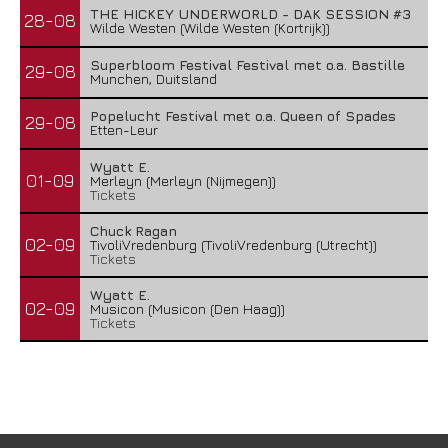
THE HICKEY UNDERWORLD - DAK SESSION #3
28-08
Wilde Westen (Wilde Westen (Kortrijk))
Superbloom Festival Festival met o.a. Bastille
29-08
Munchen, Duitsland
Popelucht Festival met o.a. Queen of Spades
29-08
Etten-Leur
Wyatt E.
01-09
Merleyn (Merleyn (Nijmegen))
Tickets
Chuck Ragan
02-09
TivoliVredenburg (TivoliVredenburg (Utrecht))
Tickets
Wyatt E.
02-09
Musicon (Musicon (Den Haag))
Tickets