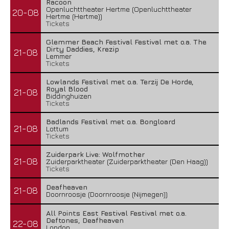
Racoon
Openluchttheater Hertme (Openluchttheater
20-08
Hertme (Hertme))
Tickets
Glemmer Beach Festival Festival met o.a. The
Dirty Daddies, Krezip
21-08
Lemmer
Tickets
Lowlands Festival met o.a. Terzij De Horde,
Royal Blood
21-08
Biddinghuizen
Tickets
Badlands Festival met o.a. Bongloard
21-08
Lottum
Tickets
Zuiderpark Live: Wolfmother
21-08
Zuiderparktheater (Zuiderparktheater (Den Haag))
Tickets
Deafheaven
21-08
Doornroosje (Doornroosje (Nijmegen))
All Points East Festival Festival met o.a.
Deftones, Deafheaven
22-08
London