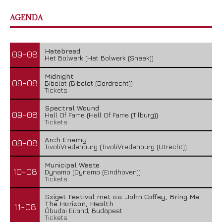
AGENDA
Hatebreed
09-08
Het Bolwerk (Het Bolwerk (Sneek))
Midnight
09-08
Bibelot (Bibelot (Dordrecht))
Tickets
Spectral Wound
09-08
Hall Of Fame (Hall Of Fame (Tilburg))
Tickets
Arch Enemy
09-08
TivoliVredenburg (TivoliVredenburg (Utrecht))
Municipal Waste
10-08
Dynamo (Dynamo (Eindhoven))
Tickets
Sziget Festival met o.a. John Coffey, Bring Me
The Horizon, Health
11-08
Óbudai Eiland, Budapest
Tickets