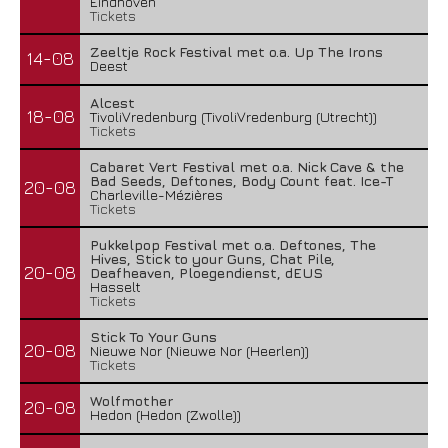
Eindhoven
Tickets
Zeeltje Rock Festival met o.a. Up The Irons
14-08
Deest
Alcest
18-08
TivoliVredenburg (TivoliVredenburg (Utrecht))
Tickets
Cabaret Vert Festival met o.a. Nick Cave & the
Bad Seeds, Deftones, Body Count feat. Ice-T
20-08
Charleville-Mézières
Tickets
Pukkelpop Festival met o.a. Deftones, The
Hives, Stick to your Guns, Chat Pile,
20-08
Deafheaven, Ploegendienst, dEUS
Hasselt
Tickets
Stick To Your Guns
20-08
Nieuwe Nor (Nieuwe Nor (Heerlen))
Tickets
Wolfmother
20-08
Hedon (Hedon (Zwolle))