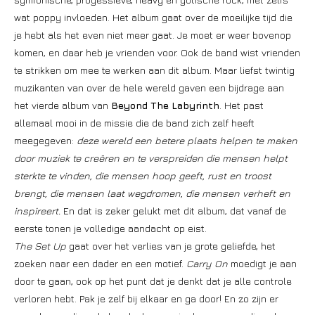
wat poppy invloeden. Het album gaat over de moeilijke tijd die
je hebt als het even niet meer gaat. Je moet er weer bovenop
komen, en daar heb je vrienden voor. Ook de band wist vrienden
te strikken om mee te werken aan dit album. Maar liefst twintig
muzikanten van over de hele wereld gaven een bijdrage aan
het vierde album van
Beyond The Labyrinth
. Het past
allemaal mooi in de missie die de band zich zelf heeft
meegegeven:
deze wereld een betere plaats helpen te maken
door muziek te creëren en te verspreiden die mensen helpt
sterkte te vinden, die mensen hoop geeft, rust en troost
brengt, die mensen laat wegdromen, die mensen verheft en
inspireert.
En dat is zeker gelukt met dit album, dat vanaf de
eerste tonen je volledige aandacht op eist.
The Set Up
gaat over het verlies van je grote geliefde, het
zoeken naar een dader en een motief.
Carry On
moedigt je aan
door te gaan, ook op het punt dat je denkt dat je alle controle
verloren hebt. Pak je zelf bij elkaar en ga door! En zo zijn er