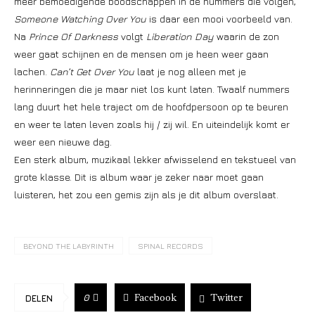
meer bemoedigende boodschappen in de nummers die volgen,
Someone Watching Over You
is daar een mooi voorbeeld van.
Na
Prince Of Darkness
volgt
Liberation Day
waarin de zon
weer gaat schijnen en de mensen om je heen weer gaan
lachen.
Can’t Get Over You
laat je nog alleen met je
herinneringen die je maar niet los kunt laten. Twaalf nummers
lang duurt het hele traject om de hoofdpersoon op te beuren
en weer te laten leven zoals hij / zij wil. En uiteindelijk komt er
weer een nieuwe dag.
Een sterk album, muzikaal lekker afwisselend en tekstueel van
grote klasse. Dit is album waar je zeker naar moet gaan
luisteren, het zou een gemis zijn als je dit album overslaat.
BEYOND THE LABYRINTH
SPINAL RECORDS
Facebook
Twitter
0
DELEN