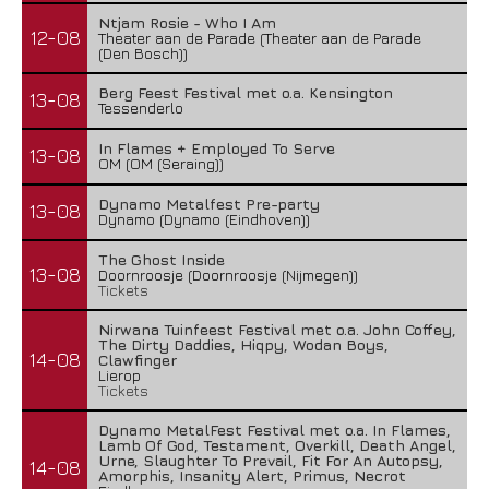
Ntjam Rosie - Who I Am
12-08
Theater aan de Parade (Theater aan de Parade
(Den Bosch))
Berg Feest Festival met o.a. Kensington
13-08
Tessenderlo
In Flames + Employed To Serve
13-08
OM (OM (Seraing))
Dynamo Metalfest Pre-party
13-08
Dynamo (Dynamo (Eindhoven))
The Ghost Inside
13-08
Doornroosje (Doornroosje (Nijmegen))
Tickets
Nirwana Tuinfeest Festival met o.a. John Coffey,
The Dirty Daddies, Hiqpy, Wodan Boys,
14-08
Clawfinger
Lierop
Tickets
Dynamo MetalFest Festival met o.a. In Flames,
Lamb Of God, Testament, Overkill, Death Angel,
Urne, Slaughter To Prevail, Fit For An Autopsy,
14-08
Amorphis, Insanity Alert, Primus, Necrot