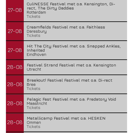
CuliNESSE Festival met o.a. Kensington, Di-
rect, The Dirty Daddies
27-08
Rotterdam
Tickets
Creamfields Festival met o.a. Faithless
27-08
Daresbury
Tickets
Hit The City Festival met o.a. Snapped Ankles,
27-08
Inherited
Eindhoven
Festival Strand Festival met o.a. Kensington
28-08
Utrecht
Breekout! Festival Festival met o.a. Di-rect
28-08
Bree
Tickets
Pelagic Fest Festival met o.a. Predatory Void
28-08
Maastricht
Tickets
Metallicamp Festival met o.a. HESKEN
28-08
Ommen
Tickets