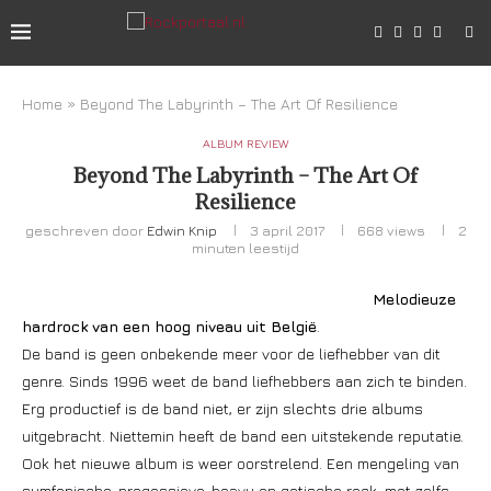
Home
»
Beyond The Labyrinth – The Art Of Resilience
ALBUM REVIEW
Beyond The Labyrinth – The Art Of
Resilience
geschreven door
Edwin Knip
3 april 2017
668
views
2
minuten leestijd
Melodieuze
hardrock van een hoog niveau uit België
.
De band is geen onbekende meer voor de liefhebber van dit
genre. Sinds 1996 weet de band liefhebbers aan zich te binden.
Erg productief is de band niet, er zijn slechts drie albums
uitgebracht. Niettemin heeft de band een uitstekende reputatie.
Ook het nieuwe album is weer oorstrelend. Een mengeling van
symfonische, progessieve, heavy en gotische rock, met zelfs