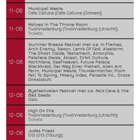
Municipal Waste
11-08
Cafe Calluna (Cafe Calluna (Ommen))
Wolves In The Throne Room
11-08
TivoliVredenburg (TivoliVredenburg (Utrecht))
Tickets
Summer Breeze Festival met o.a. In Flames,
Arch Enemy, Saxon, Lamb Of God, Alestorm,
The Ghost Inside, Testament, Amorphis,
Paleface Swiss, Alcest, Orbit Culture,
12-08
Northlane, Deafheaven, Future Palace,
Blackbraid, Der Weg Einer Freiheit, Alien Ant
Farm, Municipal Waste, Thundermother, From
Fall To Spring, Misery Index, Parasite inc., Groza
Dinkelsbühl
Øyafestivalen Festival met o.a. Nick Cave & the
12-08
Bad Seeds
Oslo
High On Fire
12-08
TivoliVredenburg (TivoliVredenburg (Utrecht))
Tickets
Judas Priest
12-08
013 (013 (Tilburg))