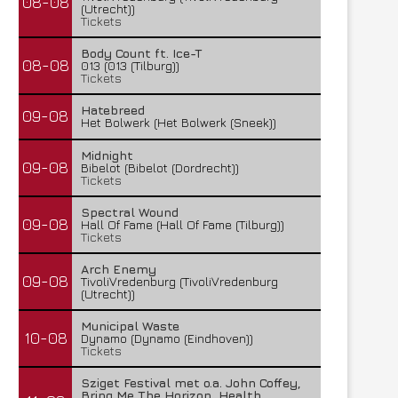
08-08
(Utrecht))
Tickets
Body Count ft. Ice-T
08-08
013 (013 (Tilburg))
Tickets
Hatebreed
09-08
Het Bolwerk (Het Bolwerk (Sneek))
Midnight
09-08
Bibelot (Bibelot (Dordrecht))
Tickets
Spectral Wound
09-08
Hall Of Fame (Hall Of Fame (Tilburg))
Tickets
Arch Enemy
09-08
TivoliVredenburg (TivoliVredenburg
(Utrecht))
Municipal Waste
10-08
Dynamo (Dynamo (Eindhoven))
Tickets
Sziget Festival met o.a. John Coffey,
Bring Me The Horizon, Health