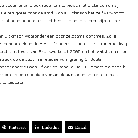
de documentaire ook recente interviews met Dickinson en zijn
le terugkeer naar de stad. Zoals Dickinson het zelf verwoordt:
ptimistische boodschap. Het heeft me anders leren kijken naar
e van Dickinson waaronder een paar zeldzame opnames. Zo is
bonustrack op de Best Of Special Edition uit 2001. Inertia (live)
anded re-release van Skunkworks uit 2005 en het laatste nummer
nustrack op de Japanse release van Tyranny Of Souls.
nder andere Gods Of War en Road To Hell. Nummers die goed bij
mers op een speciale verzamelaar, misschien niet allemaal
te luisteren.
Pinterest
Linkedin
Email