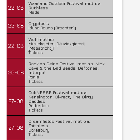
Waailand Outdoor Festival met o.a.
22-08
Ruthless
Made
Cryptosis
22-08
Iduna (Iduna (Drachten))
Wolfmother
Muziekgieterij (Muziekgieterij
22-08
(Maastricht))
Tickets
Rock en Seine Festival met o.a. Nick
Cave & the Bad Seeds, Deftones,
26-08
Interpol
Parijs
Tickets
CuliNESSE Festival met o.a.
Kensington, Di-rect, The Dirty
27-08
Daddies
Rotterdam
Tickets
Creamfields Festival met o.a.
Faithless
27-08
Daresbury
Tickets