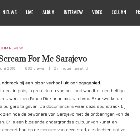
NIEUWS
LIVE
ALBUM
INTERVIEW
VIDEO
COLUMN
PR
BUM REVIEW
 Scream For Me Sarajevo
juni 2018
833
views
2 minuten leestijd
ndtrack bij een bizar verhaal uit oorlogsgebied.
t deel in puin, in grote delen van het land woedt er een heftige
wordt, weet men Bruce Dickinson met zijn band Skunkworks de
e burgers te geven. De documentaire waar deze soundtrack bij
ok zien hoe de bewoners van Serajevo met de ontberingen van de
n. Er is een bloeiende ondergrondse cultuur van kunst en
t concert had op de mensen van deze stad, die dachten dat ze