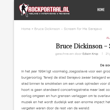
HOME
Home
»
Bruce Dickinson – Scream For Me Sarajevo
AL
Bruce Dickinson –
geschreven door
Edwin Knip
21 
De sou
In het jaar 1994 ligt voormalig Joegoslavië voor een groo
burgeroorlog. Terwijl de stad Serajevo zwaar belegerd 
stad binnen te smokkelen om een uniek optreden voor d
hoort is geen standaard concertregistratie maar laat o
oorlog omgaan en hun grenzen verleggen om te overleve
muziek en het wordt duidelijk wat een enorme impact he
vergeten waren door de rest van de wereld.