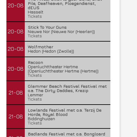
Pile, Deafheaven, Ploegendienst,
20-08
dEUS
Hasselt
Tickets
Stick To Your Guns
20-08
Nieuwe Nor (Nieuwe Nor (Heerlen))
Tickets
Wolfmother
20-08
Hedon (Hedon (Zwolle))
Racoon
Openluchttheater Hertme
20-08
(Openluchttheater Hertme (Hertme))
Tickets
Glemmer Beach Festival Festival met
o.a. The Dirty Daddies, Krezip
21-08
Lemmer
Tickets
Lowlands Festival met o.a. Terzij De
Horde, Royal Blood
21-08
Biddinghuizen
Tickets
Badlands Festival met o.a. Bongloard