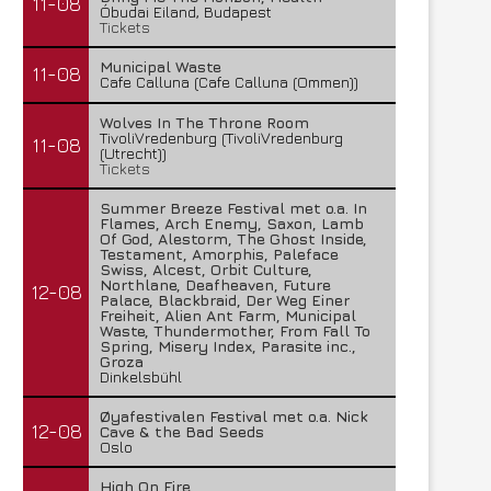
11-08
Óbudai Eiland, Budapest
Tickets
Municipal Waste
11-08
Cafe Calluna (Cafe Calluna (Ommen))
Wolves In The Throne Room
TivoliVredenburg (TivoliVredenburg
11-08
(Utrecht))
Tickets
Summer Breeze Festival met o.a. In
Flames, Arch Enemy, Saxon, Lamb
Of God, Alestorm, The Ghost Inside,
Testament, Amorphis, Paleface
Swiss, Alcest, Orbit Culture,
Northlane, Deafheaven, Future
12-08
Palace, Blackbraid, Der Weg Einer
Freiheit, Alien Ant Farm, Municipal
Waste, Thundermother, From Fall To
Spring, Misery Index, Parasite inc.,
Groza
Dinkelsbühl
Lunatic Soul – Transition II
Boneripper – Radiant In
Øyafestivalen Festival met o.a. Nick
29 juli 2026
27 juli 2026
12-08
Cave & the Bad Seeds
Oslo
High On Fire