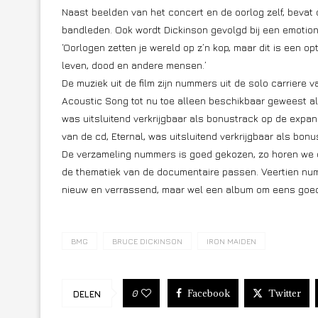
Naast beelden van het concert en de oorlog zelf, bevat 
bandleden. Ook wordt Dickinson gevolgd bij een emotione
‘Oorlogen zetten je wereld op z’n kop, maar dit is een o
leven, dood en andere mensen.’
De muziek uit de film zijn nummers uit de solo carrier
Acoustic Song tot nu toe alleen beschikbaar geweest als 
was uitsluitend verkrijgbaar als bonustrack op de exp
van de cd, Eternal, was uitsluitend verkrijgbaar als bo
De verzameling nummers is goed gekozen, zo horen we o
de thematiek van de documentaire passen. Veertien num
nieuw en verrassend, maar wel een album om eens goed 
BMG
BRUCE DICKINSON
IRON MAIDEN
Facebook
Twitter
0
DELEN