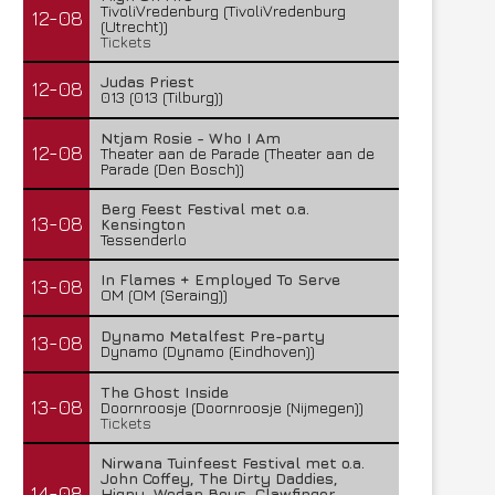
TivoliVredenburg (TivoliVredenburg
12-08
(Utrecht))
Tickets
Judas Priest
12-08
013 (013 (Tilburg))
Ntjam Rosie - Who I Am
12-08
Theater aan de Parade (Theater aan de
Parade (Den Bosch))
Berg Feest Festival met o.a.
13-08
Kensington
Tessenderlo
In Flames + Employed To Serve
13-08
OM (OM (Seraing))
Dynamo Metalfest Pre-party
13-08
Dynamo (Dynamo (Eindhoven))
The Ghost Inside
13-08
Doornroosje (Doornroosje (Nijmegen))
Tickets
Nirwana Tuinfeest Festival met o.a.
John Coffey, The Dirty Daddies,
14-08
Hiqpy, Wodan Boys, Clawfinger