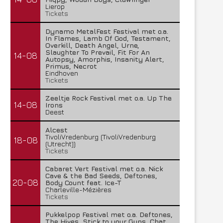
Lierop
Tickets
Dynamo MetalFest Festival met o.a.
In Flames, Lamb Of God, Testament,
Overkill, Death Angel, Urne,
Slaughter To Prevail, Fit For An
14-08
Autopsy, Amorphis, Insanity Alert,
Primus, Necrot
Eindhoven
Tickets
Zeeltje Rock Festival met o.a. Up The
14-08
Irons
Deest
Alcest
TivoliVredenburg (TivoliVredenburg
18-08
(Utrecht))
Tickets
Cabaret Vert Festival met o.a. Nick
Cave & the Bad Seeds, Deftones,
20-08
Body Count feat. Ice-T
Charleville-Mézières
Tickets
Pukkelpop Festival met o.a. Deftones,
The Hives, Stick to your Guns, Chat