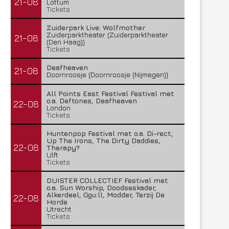
21-08
Lottum
Tickets
Zuiderpark Live: Wolfmother
Zuiderparktheater (Zuiderparktheater
21-08
(Den Haag))
Tickets
Deafheaven
21-08
Doornroosje (Doornroosje (Nijmegen))
All Points East Festival Festival met
o.a. Deftones, Deafheaven
22-08
London
Tickets
Huntenpop Festival met o.a. Di-rect,
Up The Irons, The Dirty Daddies,
22-08
Therapy?
Ulft
Tickets
DUISTER COLLECTIEF Festival met
o.a. Sun Worship, Doodseskader,
Alkerdeel, Ggu:ll, Modder, Terzij De
22-08
Horde
Utrecht
Tickets