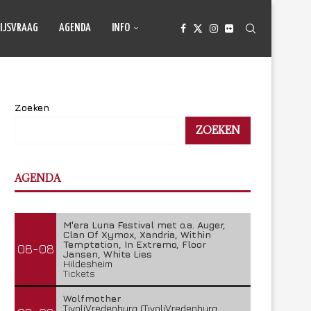
IJSVRAAG
AGENDA
INFO
Zoeken
ZOEKEN
AGENDA
M'era Luna Festival met o.a. Auger,
Clan Of Xymox, Xandria, Within
Temptation, In Extremo, Floor
08-08
Jansen, White Lies
Hildesheim
Tickets
Wolfmother
TivoliVredenburg (TivoliVredenburg