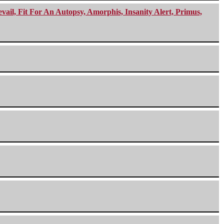
ail, Fit For An Autopsy, Amorphis, Insanity Alert, Primus,