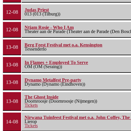
Judas Priest
12-08
013 (013 (Tilburg))
Ntjam Rosie - Who I Am
12-08
Theater aan de Parade (Theater aan de Parade (Den Bosc
Berg Feest Festival met o.a. Kensington
13-08
Tessenderlo
In Flames + Employed To Serve
13-08
OM (OM (Seraing))
Dynamo Metalfest Pre-party
13-08
Dynamo (Dynamo (Eindhoven))
The Ghost Inside
13-08
Doornroosje (Doornroosje (Nijmegen))
Tickets
Nirwana Tuinfeest Festival met o.a. John Coffey, Th
14-08
Lierop
Tickets