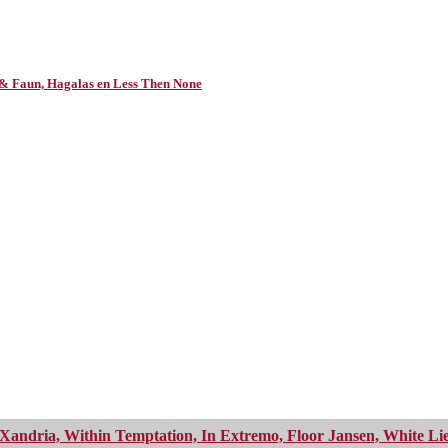
 & Faun, Hagalas en Less Then None
Xandria, Within Temptation, In Extremo, Floor Jansen, White Li