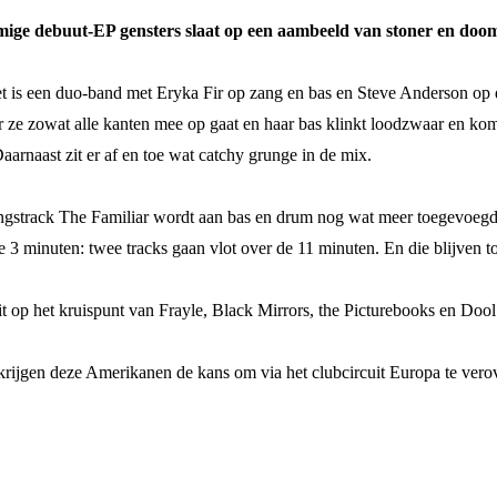
ige debuut-EP gensters slaat op een aambeeld van stoner en doo
et is een duo-band met Eryka Fir op zang en bas en Steve Anderson op
r ze zowat alle kanten mee op gaat en haar bas klinkt loodzwaar en kom
arnaast zit er af en toe wat catchy grunge in de mix.
ngstrack The Familiar wordt aan bas en drum nog wat meer toegevoegd.
e 3 minuten: twee tracks gaan vlot over de 11 minuten. En die blijven tot
it op het kruispunt van Frayle, Black Mirrors, the Picturebooks en Dool
 krijgen deze Amerikanen de kans om via het clubcircuit Europa te vero