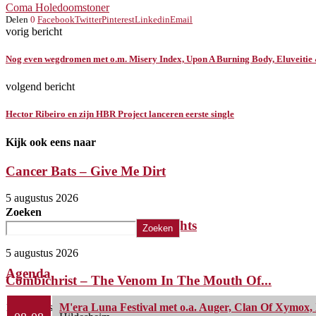
Coma Hole
doom
stoner
Delen
0
Facebook
Twitter
Pinterest
Linkedin
Email
vorig bericht
Nog even wegdromen met o.m. Misery Index, Upon A Burning Body, Eluveitie
volgend bericht
Hector Ribeiro en zijn HBR Project lanceren eerste single
Kijk ook eens naar
Cancer Bats – Give Me Dirt
5 augustus 2026
Zoeken
The Iron Roses – Molotov Nights
Zoeken
5 augustus 2026
Agenda
Combichrist – The Venom In The Mouth Of...
1 augustus 2026
M'era Luna Festival met o.a. Auger, Clan Of Xymox, 