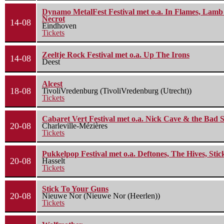
Dynamo MetalFest Festival met o.a. In Flames, Lamb O
Necrot
14-08
Eindhoven
Tickets
Zeeltje Rock Festival met o.a. Up The Irons
14-08
Deest
Alcest
18-08
TivoliVredenburg (TivoliVredenburg (Utrecht))
Tickets
Cabaret Vert Festival met o.a. Nick Cave & the Bad S
20-08
Charleville-Mézières
Tickets
Pukkelpop Festival met o.a. Deftones, The Hives, Sti
20-08
Hasselt
Tickets
Stick To Your Guns
20-08
Nieuwe Nor (Nieuwe Nor (Heerlen))
Tickets