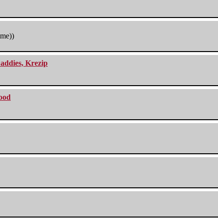
tme))
addies, Krezip
lood