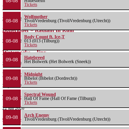
08-08
Hildesheim
Tickets
Lunatic Soul – Transition II
Wolfmother
29 juli 2026
08-08
TivoliVredenburg (TivoliVredenburg (Utrecht))
Tickets
Boneripper – Radiant In Ruin
Body Count ft. Ice-T
08-08
013 (013 (Tilburg))
27 juli 2026
Tickets
Waterparks – Jinx
Hatebreed
09-08
Het Bolwerk (Het Bolwerk (Sneek))
26 juli 2026
Wailin’ Storms – The Arsonist
Midnight
09-08
Bibelot (Bibelot (Dordrecht))
Tickets
26 juli 2026
Spectral Wound
The Fifth Alliance – Stenahoria
09-08
Hall Of Fame (Hall Of Fame (Tilburg))
Tickets
22 juli 2026
Arch Enemy
09-08
Gallon – A Spell Called Reality
TivoliVredenburg (TivoliVredenburg (Utrecht))