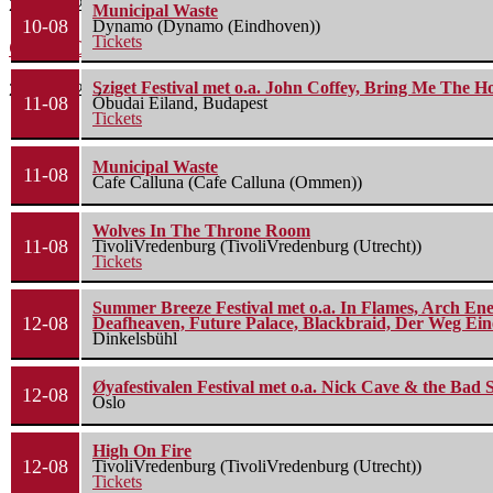
22 juli 2026
Municipal Waste
10-08
Dynamo (Dynamo (Eindhoven))
Tickets
Green Carnation – A Dark Poem II: Sanguis
Sziget Festival met o.a. John Coffey, Bring Me The H
20 juli 2026
11-08
Óbudai Eiland, Budapest
Tickets
Municipal Waste
11-08
Cafe Calluna (Cafe Calluna (Ommen))
Wolves In The Throne Room
11-08
TivoliVredenburg (TivoliVredenburg (Utrecht))
Tickets
Summer Breeze Festival met o.a. In Flames, Arch Ene
12-08
Deafheaven, Future Palace, Blackbraid, Der Weg Eine
Dinkelsbühl
Øyafestivalen Festival met o.a. Nick Cave & the Bad 
12-08
Oslo
High On Fire
12-08
TivoliVredenburg (TivoliVredenburg (Utrecht))
Tickets