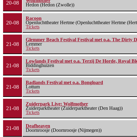
Wolfmother
20-08
Hedon (Hedon (Zwolle))
Racoon
20-08
Openluchttheater Hertme (Openluchttheater Hertme (Her
Tickets
Glemmer Beach Festival Festival met o.a. The Dirty D
21-08
Lemmer
Tickets
Lowlands Festival met o.a. Terzij De Horde, Royal B
21-08
Biddinghuizen
Tickets
Badlands Festival met o.a. Bongloard
21-08
Lottum
Tickets
Zuiderpark Live: Wolfmother
21-08
Zuiderparktheater (Zuiderparktheater (Den Haag))
Tickets
Deafheaven
21-08
Doornroosje (Doornroosje (Nijmegen))