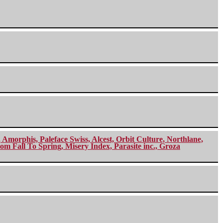
morphis, Paleface Swiss, Alcest, Orbit Culture, Northlane,
m Fall To Spring, Misery Index, Parasite inc., Groza