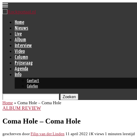
Home
Nieuws
Live
Album
Interview
Video
Column
Prijsvraag
Agenda
Info
Contact
Colofon
Zoeken
Home
»
Coma Hole – Coma Hole
ALBUM REVIEW
Coma Hole – Coma Hole
geschreven door
Filip van der Linden
11 april 2022
1K
views
1 minuten leestijd