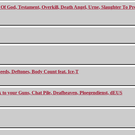
f God, Testament, Overkill, Death Angel, Urne, Slaughter To Prev
eeds, Deftones, Body Count feat. Ice-T
ck to your Guns, Chat Pile, Deafheaven, Ploegendienst, dEUS