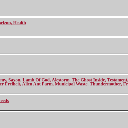
orizon, Health
my, Saxon, Lamb Of God, Alestorm, The Ghost Inside, Testament, A
r Freiheit, Alien Ant Farm, Municipal Waste, Thundermother, Fro
Seeds