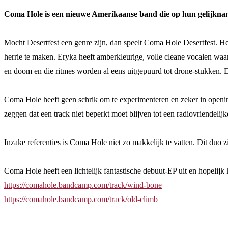
Coma Hole is een nieuwe Amerikaanse band die op hun gelijknam
Mocht Desertfest een genre zijn, dan speelt Coma Hole Desertfest. H
herrie te maken. Eryka heeft amberkleurige, volle cleane vocalen waa
en doom en die ritmes worden al eens uitgepuurd tot drone-stukken. Da
Coma Hole heeft geen schrik om te experimenteren en zeker in openi
zeggen dat een track niet beperkt moet blijven tot een radiovriendelijk
Inzake referenties is Coma Hole niet zo makkelijk te vatten. Dit duo z
Coma Hole heeft een lichtelijk fantastische debuut-EP uit en hopelijk
https://comahole.bandcamp.com/track/wind-bone
https://comahole.bandcamp.com/track/old-climb