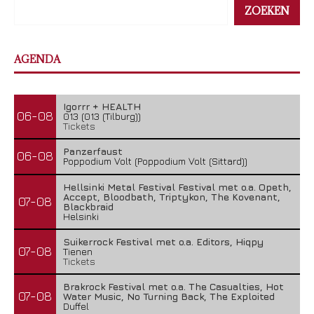
ZOEKEN
AGENDA
Igorrr + HEALTH
06-08
013 (013 (Tilburg))
Tickets
Panzerfaust
06-08
Poppodium Volt (Poppodium Volt (Sittard))
Hellsinki Metal Festival Festival met o.a. Opeth,
Accept, Bloodbath, Triptykon, The Kovenant,
07-08
Blackbraid
Helsinki
Suikerrock Festival met o.a. Editors, Hiqpy
07-08
Tienen
Tickets
Brakrock Festival met o.a. The Casualties, Hot
07-08
Water Music, No Turning Back, The Exploited
Duffel