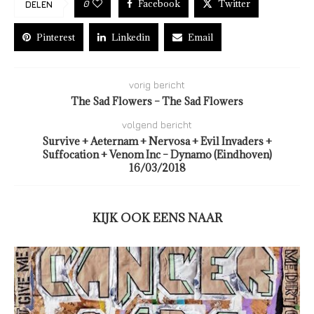
Facebook
Twitter
0
DELEN
Pinterest
Linkedin
Email
vorig bericht
The Sad Flowers – The Sad Flowers
volgend bericht
Survive + Aeternam + Nervosa + Evil Invaders +
Suffocation + Venom Inc – Dynamo (Eindhoven)
16/03/2018
KIJK OOK EENS NAAR