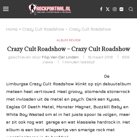
Home
»
Crazy Cult Roadshow – Crazy Cult Roadshow
ALBUM REVIEW
Crazy Cult Roadshow – Crazy Cult Roadshow
geschreven door
Filip Van Der Linden
19 maart 2018
609
views
1 minuten leestijd
De
Limburgse Crazy Cult Roadshow klinkt op zijn debuutalbum
meteen heel vertrouwd. Heel groovy, stomende stonerrock
met invloeden uit de metal en psych. Denk aan Kyuss,
Eagles Of Death Metal, Monster Magnet, Buzzkill Baby en
White Boy Wasted om al in het juiste spoor te volgen, maar
er zit ook nog wat garage en wat klassieke hardrock in. Het
album is een bont allegaartje van smerige rock met