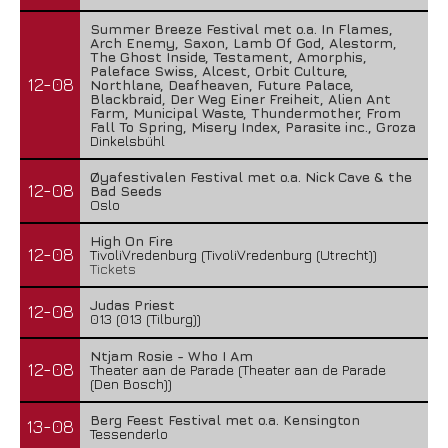
Summer Breeze Festival met o.a. In Flames,
Arch Enemy, Saxon, Lamb Of God, Alestorm,
The Ghost Inside, Testament, Amorphis,
Paleface Swiss, Alcest, Orbit Culture,
12-08
Northlane, Deafheaven, Future Palace,
Blackbraid, Der Weg Einer Freiheit, Alien Ant
Farm, Municipal Waste, Thundermother, From
Fall To Spring, Misery Index, Parasite inc., Groza
Dinkelsbühl
Øyafestivalen Festival met o.a. Nick Cave & the
12-08
Bad Seeds
Oslo
High On Fire
12-08
TivoliVredenburg (TivoliVredenburg (Utrecht))
Tickets
Judas Priest
12-08
013 (013 (Tilburg))
Ntjam Rosie - Who I Am
12-08
Theater aan de Parade (Theater aan de Parade
(Den Bosch))
Berg Feest Festival met o.a. Kensington
13-08
Tessenderlo