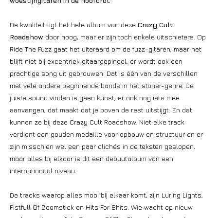
woestijngitaren in de hoofdrol.
De kwaliteit ligt het hele album van deze
Crazy Cult
Roadshow
door hoog, maar er zijn toch enkele uitschieters. Op
Ride The Fuzz gaat het uiteraard om de fuzz-gitaren, maar het
blijft niet bij excentriek gitaargepingel, er wordt ook een
prachtige song uit gebrouwen. Dat is één van de verschillen
met vele andere beginnende bands in het stoner-genre. De
juiste sound vinden is geen kunst, er ook nog iets mee
aanvangen, dat maakt dat je boven de rest uitstijgt. En dat
kunnen ze bij deze Crazy Cult Roadshow. Niet elke track
verdient een gouden medaille voor opbouw en structuur en er
zijn misschien wel een paar clichés in de teksten geslopen,
maar alles bij elkaar is dit een debuutalbum van een
internationaal niveau.
De tracks waarop alles mooi bij elkaar komt, zijn Luring Lights,
Fistfull Of Boomstick en Hits For Shits. Wie wacht op nieuw