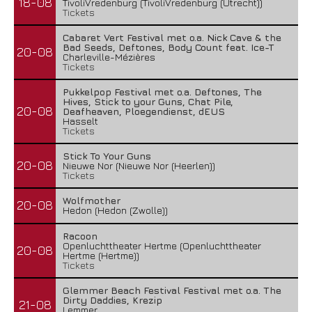
18-08
TivoliVredenburg (TivoliVredenburg (Utrecht))
Tickets
Cabaret Vert Festival met o.a. Nick Cave & the
Bad Seeds, Deftones, Body Count feat. Ice-T
20-08
Charleville-Mézières
Tickets
Pukkelpop Festival met o.a. Deftones, The
Hives, Stick to your Guns, Chat Pile,
20-08
Deafheaven, Ploegendienst, dEUS
Hasselt
Tickets
Stick To Your Guns
20-08
Nieuwe Nor (Nieuwe Nor (Heerlen))
Tickets
Wolfmother
20-08
Hedon (Hedon (Zwolle))
Racoon
Openluchttheater Hertme (Openluchttheater
20-08
Hertme (Hertme))
Tickets
Glemmer Beach Festival Festival met o.a. The
Dirty Daddies, Krezip
21-08
Lemmer