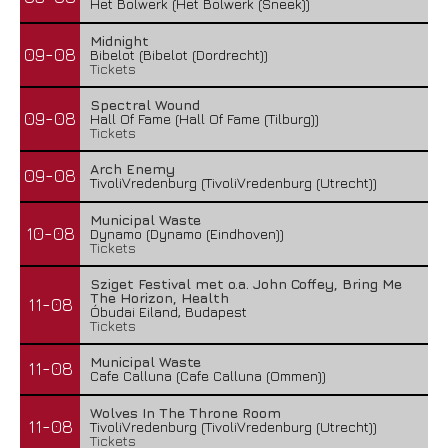
Het Bolwerk (Het Bolwerk (Sneek))
Midnight
09-08
Bibelot (Bibelot (Dordrecht))
Tickets
Spectral Wound
09-08
Hall Of Fame (Hall Of Fame (Tilburg))
Tickets
Arch Enemy
09-08
TivoliVredenburg (TivoliVredenburg (Utrecht))
Municipal Waste
10-08
Dynamo (Dynamo (Eindhoven))
Tickets
Sziget Festival met o.a. John Coffey, Bring Me
The Horizon, Health
11-08
Óbudai Eiland, Budapest
Tickets
Municipal Waste
11-08
Cafe Calluna (Cafe Calluna (Ommen))
Wolves In The Throne Room
11-08
TivoliVredenburg (TivoliVredenburg (Utrecht))
Tickets