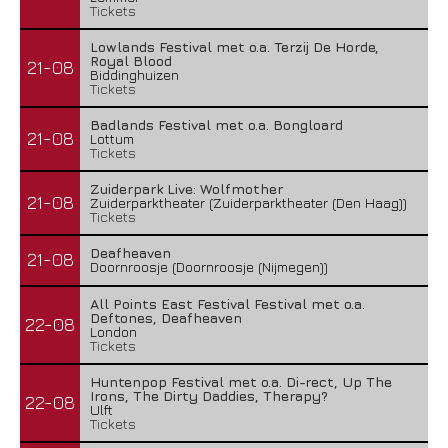
Tickets
Lowlands Festival met o.a. Terzij De Horde,
Royal Blood
21-08
Biddinghuizen
Tickets
Badlands Festival met o.a. Bongloard
21-08
Lottum
Tickets
Zuiderpark Live: Wolfmother
21-08
Zuiderparktheater (Zuiderparktheater (Den Haag))
Tickets
Deafheaven
21-08
Doornroosje (Doornroosje (Nijmegen))
All Points East Festival Festival met o.a.
Deftones, Deafheaven
22-08
London
Tickets
Huntenpop Festival met o.a. Di-rect, Up The
Irons, The Dirty Daddies, Therapy?
22-08
Ulft
Tickets