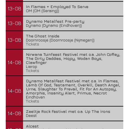
In Flames + Employed To Serve
13-08
OM (OM (Seraing))
Dynamo Metalfest Pre-party
13-08
Dynamo (Dynamo (Eindhoven))
The Ghost Inside
13-08
Doornroosje (Doornroosje (Nijmegen))
Tickets
Nirwana Tuinfeest Festival met o.a. John Coffey,
The Dirty Daddies, Hiqpy, Wodan Boys,
14-08
Clawfinger
Lierop
Tickets
Dynamo MetalFest Festival met o.a. In Flames,
Lamb Of God, Testament, Overkill, Death Angel,
Urne, Slaughter To Prevail, Fit For An Autopsy,
14-08
Amorphis, Insanity Alert, Primus, Necrot
Eindhoven
Tickets
Zeeltje Rock Festival met o.a. Up The Irons
14-08
Deest
Alcest