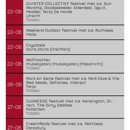
DUISTER COLLECTIEF Festival met o.a. Sun
Worship, Doodseskader, Alkerdeel, Ggu:ll,
22-08
Modder, Terzij De Horde
Utrecht
Tickets
Waailand Outdoor Festival met o.a. Ruthless
22-08
Made
Cryptosis
22-08
Iduna (Iduna (Drachten))
Wolfmother
22-08
Muziekgieterij (Muziekgieterij (Maastricht))
Tickets
Rock en Seine Festival met o.a. Nick Cave & the
Bad Seeds, Deftones, Interpol
26-08
Parijs
Tickets
CuliNESSE Festival met o.a. Kensington, Di-
rect, The Dirty Daddies
27-08
Rotterdam
Tickets
Creamfields Festival met o.a. Faithless
27-08
Daresbury