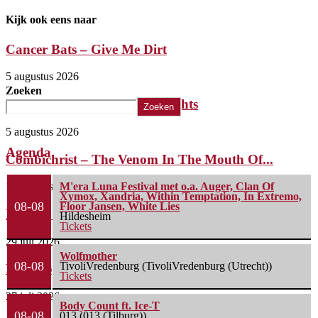
Kijk ook eens naar
Cancer Bats – Give Me Dirt
5 augustus 2026
Zoeken
The Iron Roses – Molotov Nights
Zoeken
5 augustus 2026
Agenda
Combichrist – The Venom In The Mouth Of...
1 augustus 2026
M'era Luna Festival met o.a. Auger, Clan Of
Xymox, Xandria, Within Temptation, In Extremo,
08-08
Floor Jansen, White Lies
Lunatic Soul – Transition II
Hildesheim
Tickets
29 juli 2026
Wolfmother
08-08
TivoliVredenburg (TivoliVredenburg (Utrecht))
Boneripper – Radiant In Ruin
Tickets
27 juli 2026
Body Count ft. Ice-T
08-08
013 (013 (Tilburg))