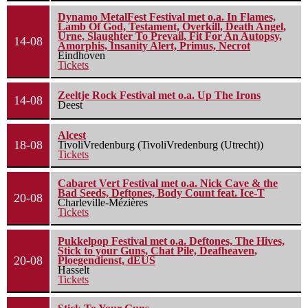
Dynamo MetalFest Festival met o.a. In Flames,
Lamb Of God, Testament, Overkill, Death Angel,
Urne, Slaughter To Prevail, Fit For An Autopsy,
14-08
Amorphis, Insanity Alert, Primus, Necrot
Eindhoven
Tickets
Zeeltje Rock Festival met o.a. Up The Irons
14-08
Deest
Alcest
18-08
TivoliVredenburg (TivoliVredenburg (Utrecht))
Tickets
Cabaret Vert Festival met o.a. Nick Cave & the
Bad Seeds, Deftones, Body Count feat. Ice-T
20-08
Charleville-Mézières
Tickets
Pukkelpop Festival met o.a. Deftones, The Hives,
Stick to your Guns, Chat Pile, Deafheaven,
20-08
Ploegendienst, dEUS
Hasselt
Tickets