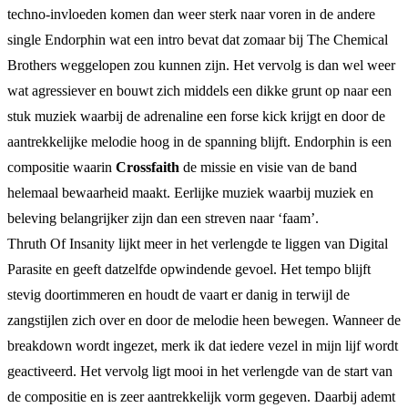
techno-invloeden komen dan weer sterk naar voren in de andere
single Endorphin wat een intro bevat dat zomaar bij The Chemical
Brothers weggelopen zou kunnen zijn. Het vervolg is dan wel weer
wat agressiever en bouwt zich middels een dikke grunt op naar een
stuk muziek waarbij de adrenaline een forse kick krijgt en door de
aantrekkelijke melodie hoog in de spanning blijft. Endorphin is een
compositie waarin
Crossfaith
de missie en visie van de band
helemaal bewaarheid maakt. Eerlijke muziek waarbij muziek en
beleving belangrijker zijn dan een streven naar ‘faam’.
Thruth Of Insanity lijkt meer in het verlengde te liggen van Digital
Parasite en geeft datzelfde opwindende gevoel. Het tempo blijft
stevig doortimmeren en houdt de vaart er danig in terwijl de
zangstijlen zich over en door de melodie heen bewegen. Wanneer de
breakdown wordt ingezet, merk ik dat iedere vezel in mijn lijf wordt
geactiveerd. Het vervolg ligt mooi in het verlengde van de start van
de compositie en is zeer aantrekkelijk vorm gegeven. Daarbij ademt