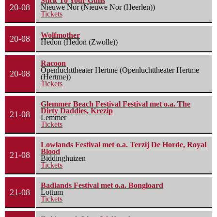
Stick To Your Guns
20-08
Nieuwe Nor (Nieuwe Nor (Heerlen))
Tickets
Wolfmother
20-08
Hedon (Hedon (Zwolle))
Racoon
Openluchttheater Hertme (Openluchttheater Hertme
20-08
(Hertme))
Tickets
Glemmer Beach Festival Festival met o.a. The
Dirty Daddies, Krezip
21-08
Lemmer
Tickets
Lowlands Festival met o.a. Terzij De Horde, Royal
Blood
21-08
Biddinghuizen
Tickets
Badlands Festival met o.a. Bongloard
21-08
Lottum
Tickets