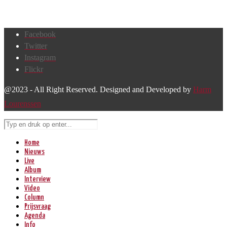
Facebook
Twitter
Instagram
Flickr
@2023 - All Right Reserved. Designed and Developed by
Harm
Lourenssen
Home
Nieuws
Live
Album
Interview
Video
Column
Prijsvraag
Agenda
Info