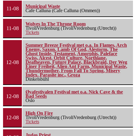
Municipal Waste
11-08
Cafe Calluna (Cafe Calluna (Ommen))
Wolves In The Throne Room
11-08
TivoliVredenburg (TivoliVredenburg (Utrecht))
Tickets
Summer Breeze Festival met o.a. In Flames, Arch
Enemy, Saxon, Lamb Of God, Alestorm, The
Ghost Inside, Testament, Amorphis, Paleface
Swiss, Alcest, Orbit Culture, Northlane,
12-08
Deafheaven, Future Palace, Blackbraid, Der Weg
Einer Freiheit, Alien Ant Farm, Municipal Waste,
Thundermother, From Fall To Spring, Misery
Index, Parasite inc., Groza
Dinkelsbühl
Øyafestivalen Festival met o.a. Nick Cave & the
12-08
Bad Seeds
Oslo
High On Fire
12-08
TivoliVredenburg (TivoliVredenburg (Utrecht))
Tickets
Judas Priest