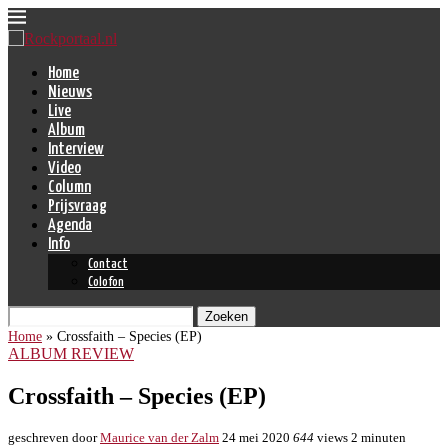
Home
Nieuws
Live
Album
Interview
Video
Column
Prijsvraag
Agenda
Info
Contact
Colofon
Zoeken
Home
»
Crossfaith – Species (EP)
ALBUM REVIEW
Crossfaith – Species (EP)
geschreven door
Maurice van der Zalm
24 mei 2020
644
views
2 minuten