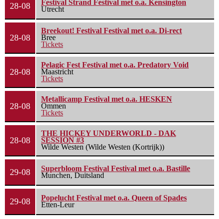
Festival Strand Festival met o.a. Kensington
28-08
Utrecht
Breekout! Festival Festival met o.a. Di-rect
28-08
Bree
Tickets
Pelagic Fest Festival met o.a. Predatory Void
28-08
Maastricht
Tickets
Metallicamp Festival met o.a. HESKEN
28-08
Ommen
Tickets
THE HICKEY UNDERWORLD - DAK
28-08
SESSION #3
Wilde Westen (Wilde Westen (Kortrijk))
Superbloom Festival Festival met o.a. Bastille
29-08
Munchen, Duitsland
Popelucht Festival met o.a. Queen of Spades
29-08
Etten-Leur