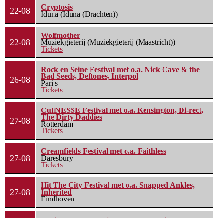
Cryptosis
22-08
Iduna (Iduna (Drachten))
Wolfmother
22-08
Muziekgieterij (Muziekgieterij (Maastricht))
Tickets
Rock en Seine Festival met o.a. Nick Cave & the
Bad Seeds, Deftones, Interpol
26-08
Parijs
Tickets
CuliNESSE Festival met o.a. Kensington, Di-rect,
The Dirty Daddies
27-08
Rotterdam
Tickets
Creamfields Festival met o.a. Faithless
27-08
Daresbury
Tickets
Hit The City Festival met o.a. Snapped Ankles,
27-08
Inherited
Eindhoven