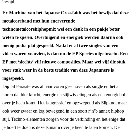
leestijd
Ex Machina van het Japanse Crossfaith was het bewijs dat deze
metalcoreband met hun enerverende
technometalcorehiphopmix wel een deuk in een pakje boter
weten te spelen. Overtuigend en energiek werden daarna ook
menig podia plat gespeeld. Nadat er al twee singles van een
video waren voorzien, is dan nu de EP Species uitgebracht. Een
EP met ‘slechts’ vijf nieuwe composities. Maar wel vijf die stuk
voor stuk weer in de beste traditie van deze Japanners is
ingespeeld.
Digital Parasite was al naar voren geschoven als single en liet al
horen dat hier kracht, energie en stijlwisselingen als een energiebol
over je heen komt. Het is agressief en opzwepend als Slipknot maar
ook weer zwaar en log bewegend in een soort r’n’b annex hiphop
stijl. Techno-elementen zorgen voor de verbinding en het enige dat
je hoeft te doen is deze tsunami over je heen te laten komen. De