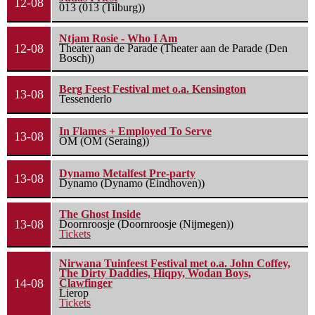
12-08
013 (013 (Tilburg))
Ntjam Rosie - Who I Am
12-08
Theater aan de Parade (Theater aan de Parade (Den
Bosch))
Berg Feest Festival met o.a. Kensington
13-08
Tessenderlo
In Flames + Employed To Serve
13-08
OM (OM (Seraing))
Dynamo Metalfest Pre-party
13-08
Dynamo (Dynamo (Eindhoven))
The Ghost Inside
13-08
Doornroosje (Doornroosje (Nijmegen))
Tickets
Nirwana Tuinfeest Festival met o.a. John Coffey,
The Dirty Daddies, Hiqpy, Wodan Boys,
14-08
Clawfinger
Lierop
Tickets