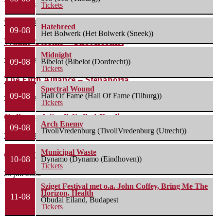
Waterparks – Jinx
Tickets
26 juli 2026
Hatebreed
09-08
Het Bolwerk (Het Bolwerk (Sneek))
Wailin’ Storms – The Arsonist
Midnight
26 juli 2026
09-08
Bibelot (Bibelot (Dordrecht))
Tickets
The Fifth Alliance – Stenahoria
Spectral Wound
09-08
Hall Of Fame (Hall Of Fame (Tilburg))
22 juli 2026
Tickets
Gallon – A Spell Called Reality
Arch Enemy
09-08
TivoliVredenburg (TivoliVredenburg (Utrecht))
22 juli 2026
Municipal Waste
Green Carnation – A Dark Poem II: Sanguis
10-08
Dynamo (Dynamo (Eindhoven))
Tickets
20 juli 2026
Sziget Festival met o.a. John Coffey, Bring Me The
Horizon, Health
11-08
Óbudai Eiland, Budapest
Tickets