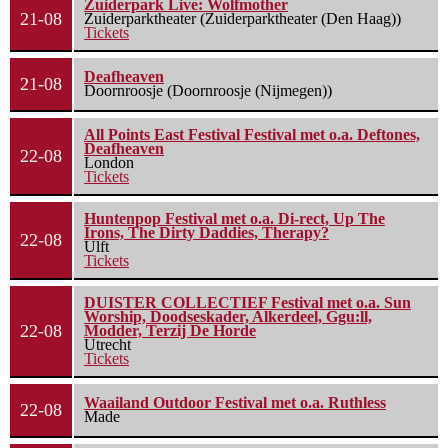
Zuiderpark Live: Wolfmother
21-08
Zuiderparktheater (Zuiderparktheater (Den Haag))
Tickets
Deafheaven
21-08
Doornroosje (Doornroosje (Nijmegen))
All Points East Festival Festival met o.a. Deftones,
Deafheaven
22-08
London
Tickets
Huntenpop Festival met o.a. Di-rect, Up The
Irons, The Dirty Daddies, Therapy?
22-08
Ulft
Tickets
DUISTER COLLECTIEF Festival met o.a. Sun
Worship, Doodseskader, Alkerdeel, Ggu:ll,
22-08
Modder, Terzij De Horde
Utrecht
Tickets
Waailand Outdoor Festival met o.a. Ruthless
22-08
Made