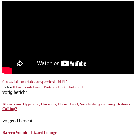
Crossfaith
metalcore
species
UNFD
Delen
0
Facebook
Twitter
Pinterest
Linkedin
Email
vorig bericht
Klaar voor Cypecore, Currents, FlowerLeaf, Vandenberg en Long Distance
Calling?
volgend bericht
Barren Womb – Lizard Lounge