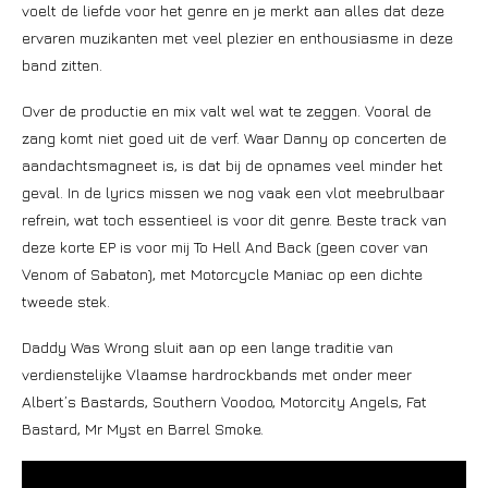
voelt de liefde voor het genre en je merkt aan alles dat deze
ervaren muzikanten met veel plezier en enthousiasme in deze
band zitten.
Over de productie en mix valt wel wat te zeggen. Vooral de
zang komt niet goed uit de verf. Waar Danny op concerten de
aandachtsmagneet is, is dat bij de opnames veel minder het
geval. In de lyrics missen we nog vaak een vlot meebrulbaar
refrein, wat toch essentieel is voor dit genre. Beste track van
deze korte EP is voor mij To Hell And Back (geen cover van
Venom of Sabaton), met Motorcycle Maniac op een dichte
tweede stek.
Daddy Was Wrong sluit aan op een lange traditie van
verdienstelijke Vlaamse hardrockbands met onder meer
Albert’s Bastards, Southern Voodoo, Motorcity Angels, Fat
Bastard, Mr Myst en Barrel Smoke.