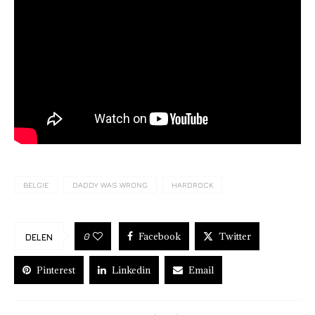
BELGIE
DADDY WAS WRONG
HARDROCK
Facebook
Twitter
0
DELEN
Pinterest
Linkedin
Email