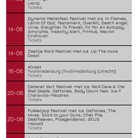
Lierop
Tickets
Dynamo MetalFest Festival met o.a. In Flames,
Lamb Of God, Testament, Overkill, Death Angel,
Urne, Slaughter To Prevail, Fit For An Autopsy,
14-08
Amorphis, Insanity Alert, Primus, Necrot
Eindhoven
Tickets
Zeeltje Rock Festival met o.a. Up The Irons
14-08
Deest
Alcest
18-08
TivoliVredenburg (TivoliVredenburg (Utrecht))
Tickets
Cabaret Vert Festival met o.a. Nick Cave & the
Bad Seeds, Deftones, Body Count feat. Ice-T
20-08
Charleville-Mézières
Tickets
Pukkelpop Festival met o.a. Deftones, The
Hives, Stick to your Guns, Chat Pile,
20-08
Deafheaven, Ploegendienst, dEUS
Hasselt
Tickets