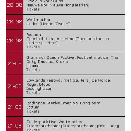
Stick To Your Guns
20-08
Nieuwe Nor (Nieuwe Nor (Heerlen))
Tickets
Wolfmother
20-08
Hedon (Hedon (Zwolle))
Racoon
Openluchttheater Hertme (Openluchttheater
20-08
Hertme (Hertme))
Tickets
Glemmer Beach Festival Festival met o.a. The
Dirty Daddies, Krezip
21-08
Lemmer
Tickets
Lowlands Festival met o.a. Terzij De Horde,
Royal Blood
21-08
Biddinghuizen
Tickets
Badlands Festival met o.a. Bongloard
21-08
Lottum
Tickets
Zuiderpark Live: Wolfmother
21-08
Zuiderparktheater (Zuiderparktheater (Den Haag))
Tickets