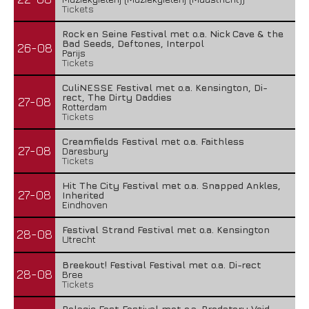
Tickets
Rock en Seine Festival met o.a. Nick Cave & the
Bad Seeds, Deftones, Interpol
26-08
Parijs
Tickets
CuliNESSE Festival met o.a. Kensington, Di-
rect, The Dirty Daddies
27-08
Rotterdam
Tickets
Creamfields Festival met o.a. Faithless
27-08
Daresbury
Tickets
Hit The City Festival met o.a. Snapped Ankles,
27-08
Inherited
Eindhoven
Festival Strand Festival met o.a. Kensington
28-08
Utrecht
Breekout! Festival Festival met o.a. Di-rect
28-08
Bree
Tickets
Pelagic Fest Festival met o.a. Predatory Void