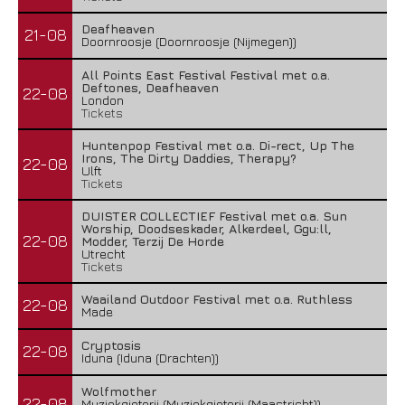
Deafheaven
21-08
Doornroosje (Doornroosje (Nijmegen))
All Points East Festival Festival met o.a.
Deftones, Deafheaven
22-08
London
Tickets
Huntenpop Festival met o.a. Di-rect, Up The
Irons, The Dirty Daddies, Therapy?
22-08
Ulft
Tickets
DUISTER COLLECTIEF Festival met o.a. Sun
Worship, Doodseskader, Alkerdeel, Ggu:ll,
22-08
Modder, Terzij De Horde
Utrecht
Tickets
Waailand Outdoor Festival met o.a. Ruthless
22-08
Made
Cryptosis
22-08
Iduna (Iduna (Drachten))
Wolfmother
22-08
Muziekgieterij (Muziekgieterij (Maastricht))