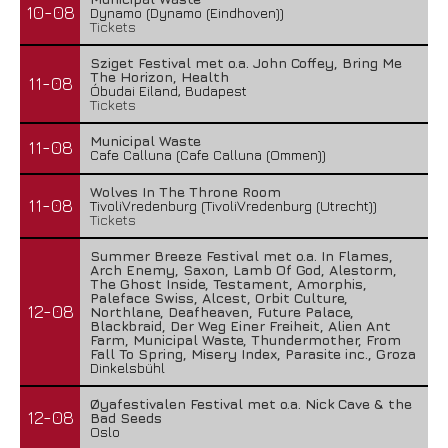
10-08
Dynamo (Dynamo (Eindhoven))
Tickets
Sziget Festival met o.a. John Coffey, Bring Me
The Horizon, Health
11-08
Óbudai Eiland, Budapest
Tickets
Municipal Waste
11-08
Cafe Calluna (Cafe Calluna (Ommen))
Wolves In The Throne Room
11-08
TivoliVredenburg (TivoliVredenburg (Utrecht))
Tickets
Summer Breeze Festival met o.a. In Flames,
Arch Enemy, Saxon, Lamb Of God, Alestorm,
The Ghost Inside, Testament, Amorphis,
Paleface Swiss, Alcest, Orbit Culture,
12-08
Northlane, Deafheaven, Future Palace,
Blackbraid, Der Weg Einer Freiheit, Alien Ant
Farm, Municipal Waste, Thundermother, From
Fall To Spring, Misery Index, Parasite inc., Groza
Dinkelsbühl
Øyafestivalen Festival met o.a. Nick Cave & the
12-08
Bad Seeds
Oslo