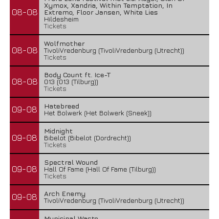
Xymox, Xandria, Within Temptation, In
08-08
Extremo, Floor Jansen, White Lies
Hildesheim
Tickets
Wolfmother
08-08
TivoliVredenburg (TivoliVredenburg (Utrecht))
Tickets
Body Count ft. Ice-T
08-08
013 (013 (Tilburg))
Tickets
Hatebreed
09-08
Het Bolwerk (Het Bolwerk (Sneek))
Midnight
09-08
Bibelot (Bibelot (Dordrecht))
Tickets
Spectral Wound
09-08
Hall Of Fame (Hall Of Fame (Tilburg))
Tickets
Arch Enemy
09-08
TivoliVredenburg (TivoliVredenburg (Utrecht))
Municipal Waste