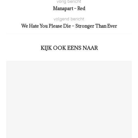
vorig bericht
Manapart – Red
volgend bericht
We Hate You Please Die – Stronger Than Ever
KIJK OOK EENS NAAR