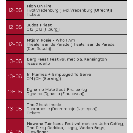
High On Fire
12-08
TivoliVredenburg (TivoliVredenburg (Utrecht))
Tickets
Judas Priest
12-08
013 (013 (Tilburg))
Ntjam Rosie - Who I Am
12-08
Theater aan de Parade (Theater aan de Parade
(Den Bosch))
Berg Feest Festival met o.a. Kensington
13-08
Tessenderlo
In Flames + Employed To Serve
13-08
OM (OM (Seraing))
Dynamo Metalfest Pre-party
13-08
Dynamo (Dynamo (Eindhoven))
The Ghost Inside
13-08
Doornroosje (Doornroosje (Nijmegen))
Tickets
Nirwana Tuinfeest Festival met o.a. John Coffey,
The Dirty Daddies, Hiqpy, Wodan Boys,
14-08
Clawfinger