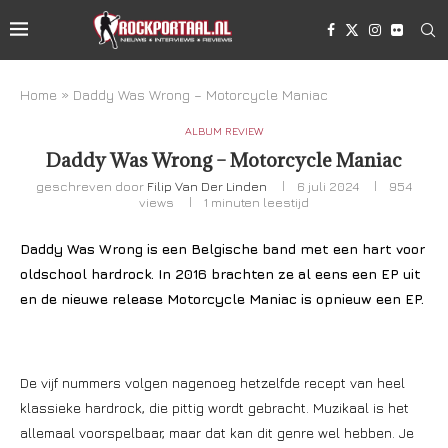
Home
»
Daddy Was Wrong – Motorcycle Maniac
ALBUM REVIEW
Daddy Was Wrong – Motorcycle Maniac
geschreven door
Filip Van Der Linden
6 juli 2024
954
views
1 minuten leestijd
Daddy Was Wrong is een Belgische band met een hart voor
oldschool hardrock. In 2016 brachten ze al eens een EP uit
en de nieuwe release Motorcycle Maniac is opnieuw een EP.
De vijf nummers volgen nagenoeg hetzelfde recept van heel
klassieke hardrock, die pittig wordt gebracht. Muzikaal is het
allemaal voorspelbaar, maar dat kan dit genre wel hebben. Je