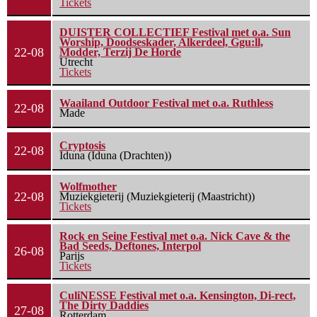
Tickets
DUISTER COLLECTIEF Festival met o.a. Sun
Worship, Doodseskader, Alkerdeel, Ggu:ll,
22-08
Modder, Terzij De Horde
Utrecht
Tickets
Waailand Outdoor Festival met o.a. Ruthless
22-08
Made
Cryptosis
22-08
Iduna (Iduna (Drachten))
Wolfmother
22-08
Muziekgieterij (Muziekgieterij (Maastricht))
Tickets
Rock en Seine Festival met o.a. Nick Cave & the
Bad Seeds, Deftones, Interpol
26-08
Parijs
Tickets
CuliNESSE Festival met o.a. Kensington, Di-rect,
The Dirty Daddies
27-08
Rotterdam