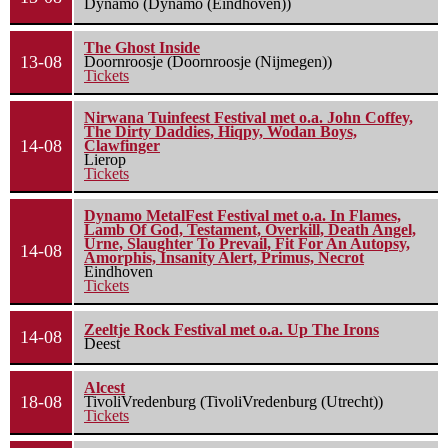
Dynamo (Dynamo (Eindhoven))
The Ghost Inside
13-08
Doornroosje (Doornroosje (Nijmegen))
Tickets
Nirwana Tuinfeest Festival met o.a. John Coffey,
The Dirty Daddies, Hiqpy, Wodan Boys,
14-08
Clawfinger
Lierop
Tickets
Dynamo MetalFest Festival met o.a. In Flames,
Lamb Of God, Testament, Overkill, Death Angel,
Urne, Slaughter To Prevail, Fit For An Autopsy,
14-08
Amorphis, Insanity Alert, Primus, Necrot
Eindhoven
Tickets
Zeeltje Rock Festival met o.a. Up The Irons
14-08
Deest
Alcest
18-08
TivoliVredenburg (TivoliVredenburg (Utrecht))
Tickets