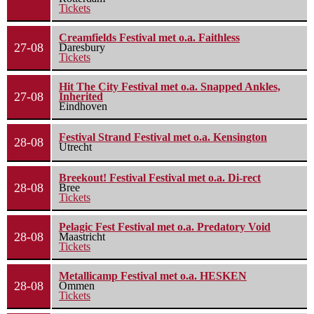
Tickets
Creamfields Festival met o.a. Faithless
27-08
Daresbury
Tickets
Hit The City Festival met o.a. Snapped Ankles,
27-08
Inherited
Eindhoven
Festival Strand Festival met o.a. Kensington
28-08
Utrecht
Breekout! Festival Festival met o.a. Di-rect
28-08
Bree
Tickets
Pelagic Fest Festival met o.a. Predatory Void
28-08
Maastricht
Tickets
Metallicamp Festival met o.a. HESKEN
28-08
Ommen
Tickets