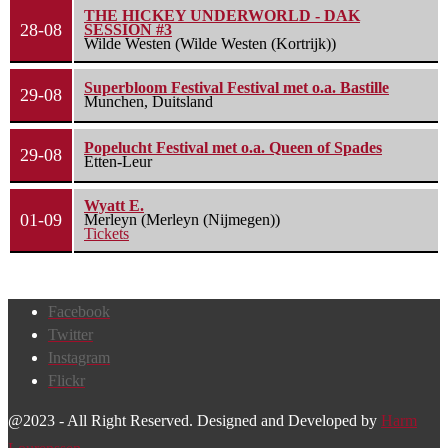
THE HICKEY UNDERWORLD - DAK
28-08
SESSION #3
Wilde Westen (Wilde Westen (Kortrijk))
Superbloom Festival Festival met o.a. Bastille
29-08
Munchen, Duitsland
Popelucht Festival met o.a. Queen of Spades
29-08
Etten-Leur
Wyatt E.
01-09
Merleyn (Merleyn (Nijmegen))
Tickets
Facebook
Twitter
Instagram
Flickr
@2023 - All Right Reserved. Designed and Developed by
Harm