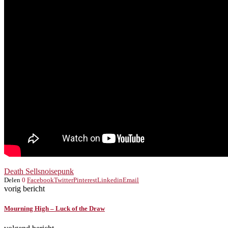
Death Sells
noise
punk
Delen
0
Facebook
Twitter
Pinterest
Linkedin
Email
vorig bericht
Mourning High – Luck of the Draw