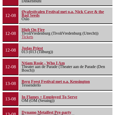
Dinkelsbühl
Øyafestivalen Festival met o.a. Nick Cave & the
12-08
Bad Seeds
Oslo
High On Fire
12-08
TivoliVredenburg (TivoliVredenburg (Utrecht))
Tickets
Judas Priest
12-08
013 (013 (Tilburg))
Ntjam Rosie - Who I Am
12-08
Theater aan de Parade (Theater aan de Parade (Den
Bosch))
Berg Feest Festival met o.a. Kensington
13-08
Tessenderlo
In Flames + Employed To Serve
13-08
OM (OM (Seraing))
Dynamo Metalfest Pre-party
13-08