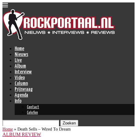
Home
Nieuws
Live
Album
Interview
Video
Column
Prijsvraag
Agenda
Info
Contact
Colofon
Zoeken
Home
»
Death Sells – Wired To Dream
ALBUM REVIEW