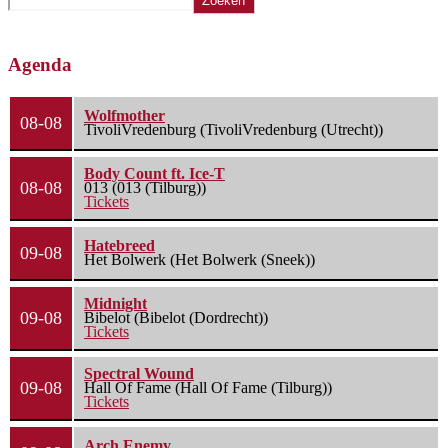
Zoeken
Agenda
Wolfmother
08-08
TivoliVredenburg (TivoliVredenburg (Utrecht))
Body Count ft. Ice-T
08-08
013 (013 (Tilburg))
Tickets
Hatebreed
09-08
Het Bolwerk (Het Bolwerk (Sneek))
Midnight
09-08
Bibelot (Bibelot (Dordrecht))
Tickets
Spectral Wound
09-08
Hall Of Fame (Hall Of Fame (Tilburg))
Tickets
Arch Enemy