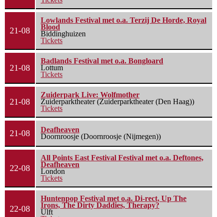
Lowlands Festival met o.a. Terzij De Horde, Royal
Blood
21-08
Biddinghuizen
Tickets
Badlands Festival met o.a. Bongloard
21-08
Lottum
Tickets
Zuiderpark Live: Wolfmother
21-08
Zuiderparktheater (Zuiderparktheater (Den Haag))
Tickets
Deafheaven
21-08
Doornroosje (Doornroosje (Nijmegen))
All Points East Festival Festival met o.a. Deftones,
Deafheaven
22-08
London
Tickets
Huntenpop Festival met o.a. Di-rect, Up The
Irons, The Dirty Daddies, Therapy?
22-08
Ulft