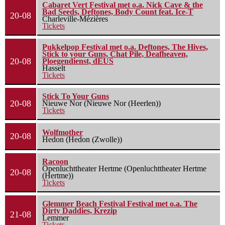
Cabaret Vert Festival met o.a. Nick Cave & the
Bad Seeds, Deftones, Body Count feat. Ice-T
20-08
Charleville-Mézières
Tickets
Pukkelpop Festival met o.a. Deftones, The Hives,
Stick to your Guns, Chat Pile, Deafheaven,
20-08
Ploegendienst, dEUS
Hasselt
Tickets
Stick To Your Guns
20-08
Nieuwe Nor (Nieuwe Nor (Heerlen))
Tickets
Wolfmother
20-08
Hedon (Hedon (Zwolle))
Racoon
Openluchttheater Hertme (Openluchttheater Hertme
20-08
(Hertme))
Tickets
Glemmer Beach Festival Festival met o.a. The
Dirty Daddies, Krezip
21-08
Lemmer
Tickets