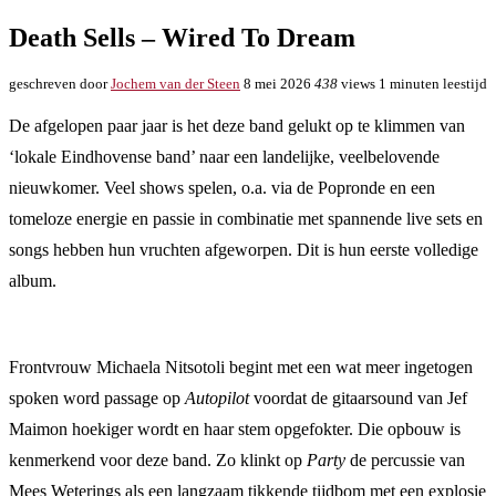
Death Sells – Wired To Dream
geschreven door
Jochem van der Steen
8 mei 2026
438
views
1 minuten leestijd
De afgelopen paar jaar is het deze band gelukt op te klimmen van
‘lokale Eindhovense band’ naar een landelijke, veelbelovende
nieuwkomer. Veel shows spelen, o.a. via de Popronde en een
tomeloze energie en passie in combinatie met spannende live sets en
songs hebben hun vruchten afgeworpen. Dit is hun eerste volledige
album.
Frontvrouw Michaela Nitsotoli begint met een wat meer ingetogen
spoken word passage op
Autopilot
voordat de gitaarsound van Jef
Maimon hoekiger wordt en haar stem opgefokter. Die opbouw is
kenmerkend voor deze band. Zo klinkt op
Party
de percussie van
Mees Weterings als een langzaam tikkende tijdbom met een explosie