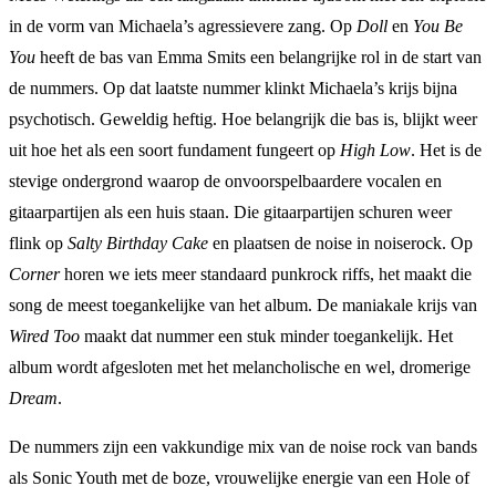
in de vorm van Michaela’s agressievere zang. Op
Doll
en
You Be
You
heeft de bas van Emma Smits een belangrijke rol in de start van
de nummers. Op dat laatste nummer klinkt Michaela’s krijs bijna
psychotisch. Geweldig heftig. Hoe belangrijk die bas is, blijkt weer
uit hoe het als een soort fundament fungeert op
High Low
. Het is de
stevige ondergrond waarop de onvoorspelbaardere vocalen en
gitaarpartijen als een huis staan. Die gitaarpartijen schuren weer
flink op
Salty Birthday Cake
en plaatsen de noise in noiserock. Op
Corner
horen we iets meer standaard punkrock riffs, het maakt die
song de meest toegankelijke van het album. De maniakale krijs van
Wired Too
maakt dat nummer een stuk minder toegankelijk. Het
album wordt afgesloten met het melancholische en wel, dromerige
Dream
.
De nummers zijn een vakkundige mix van de noise rock van bands
als Sonic Youth met de boze, vrouwelijke energie van een Hole of