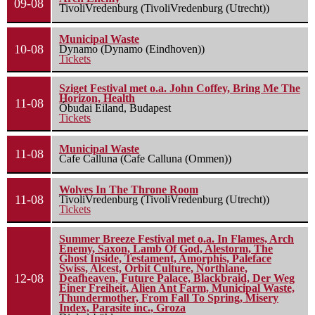
09-08
TivoliVredenburg (TivoliVredenburg (Utrecht))
Municipal Waste
10-08
Dynamo (Dynamo (Eindhoven))
Tickets
Sziget Festival met o.a. John Coffey, Bring Me The
Horizon, Health
11-08
Óbudai Eiland, Budapest
Tickets
Municipal Waste
11-08
Cafe Calluna (Cafe Calluna (Ommen))
Wolves In The Throne Room
11-08
TivoliVredenburg (TivoliVredenburg (Utrecht))
Tickets
Summer Breeze Festival met o.a. In Flames, Arch
Enemy, Saxon, Lamb Of God, Alestorm, The
Ghost Inside, Testament, Amorphis, Paleface
Swiss, Alcest, Orbit Culture, Northlane,
12-08
Deafheaven, Future Palace, Blackbraid, Der Weg
Einer Freiheit, Alien Ant Farm, Municipal Waste,
Thundermother, From Fall To Spring, Misery
Index, Parasite inc., Groza