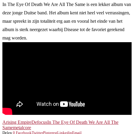
In The Eye Of Death We Are All The Same is een lekker album van
deze jonge Duitse band. Het album kent niet heel veel verrassingen,
maar spreekt in zijn totaliteit erg aan en vooral het einde van het
album is sterk neergezet waarbij Disease tot de favoriet gerekend
mag worden.
Arising Empire
Defocus
In The Eye Of Death We Are All The
Same
metalcore
Delen
0
Facebook
Twitter
Pinterest
Linkedin
Email