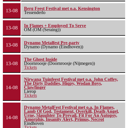
Berg Feest Festival met o.a. Kensington
13-08
Tessenderlo
In Flames + Employed To Serve
13-08
OM (OM (Seraing))
Dynamo Metalfest Pre-party
13-08
Dynamo (Dynamo (Eindhoven))
The Ghost Inside
13-08
Doornroosje (Doornroosje (Nijmegen))
Tickets
Nirwana Tuinfeest Festival met o.a. John Coffey,
The Dirty Daddies, Hiqpy, Wodan Boys,
14-08
Clawfinger
Lierop
Tickets
Dynamo MetalFest Festival met o.a. In Flames,
Lamb Of God, Testament, Overkill, Death Angel,
Urne, Slaughter To Prevail, Fit For An Autopsy,
14-08
Amorphis, Insanity Alert, Primus, Necrot
Eindhoven
Tickets