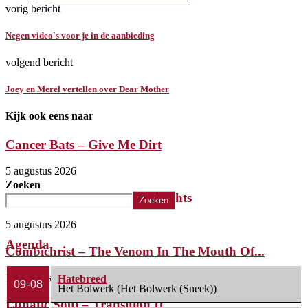
vorig bericht
Negen video's voor je in de aanbieding
volgend bericht
Joey en Merel vertellen over Dear Mother
Kijk ook eens naar
Cancer Bats – Give Me Dirt
5 augustus 2026
Zoeken
The Iron Roses – Molotov Nights
Zoeken
5 augustus 2026
Agenda
Combichrist – The Venom In The Mouth Of...
1 augustus 2026
Hatebreed
09-08
Het Bolwerk (Het Bolwerk (Sneek))
Lunatic Soul – Transition II