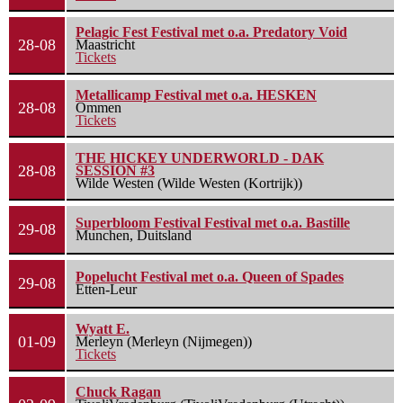
Pelagic Fest Festival met o.a. Predatory Void
28-08
Maastricht
Tickets
Metallicamp Festival met o.a. HESKEN
28-08
Ommen
Tickets
THE HICKEY UNDERWORLD - DAK
28-08
SESSION #3
Wilde Westen (Wilde Westen (Kortrijk))
Superbloom Festival Festival met o.a. Bastille
29-08
Munchen, Duitsland
Popelucht Festival met o.a. Queen of Spades
29-08
Etten-Leur
Wyatt E.
01-09
Merleyn (Merleyn (Nijmegen))
Tickets
Chuck Ragan