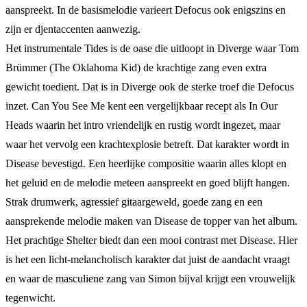
aanspreekt. In de basismelodie varieert Defocus ook enigszins en
zijn er djentaccenten aanwezig.
Het instrumentale Tides is de oase die uitloopt in Diverge waar Tom
Brümmer (The Oklahoma Kid) de krachtige zang even extra
gewicht toedient. Dat is in Diverge ook de sterke troef die Defocus
inzet. Can You See Me kent een vergelijkbaar recept als In Our
Heads waarin het intro vriendelijk en rustig wordt ingezet, maar
waar het vervolg een krachtexplosie betreft. Dat karakter wordt in
Disease bevestigd. Een heerlijke compositie waarin alles klopt en
het geluid en de melodie meteen aanspreekt en goed blijft hangen.
Strak drumwerk, agressief gitaargeweld, goede zang en een
aansprekende melodie maken van Disease de topper van het album.
Het prachtige Shelter biedt dan een mooi contrast met Disease. Hier
is het een licht-melancholisch karakter dat juist de aandacht vraagt
en waar de masculiene zang van Simon bijval krijgt een vrouwelijk
tegenwicht.