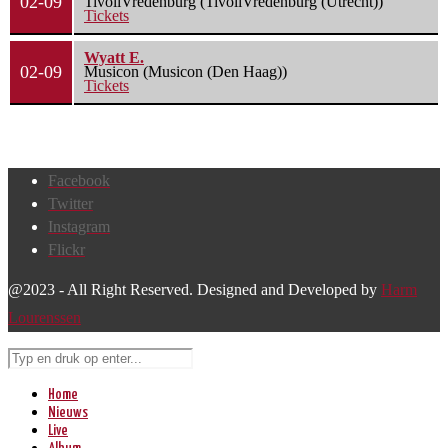
02-09
TivoliVredenburg (TivoliVredenburg (Utrecht))
Tickets
Wyatt E.
02-09
Musicon (Musicon (Den Haag))
Tickets
Facebook
Twitter
Instagram
Flickr
@2023 - All Right Reserved. Designed and Developed by
Harm
Lourenssen
Home
Nieuws
Live