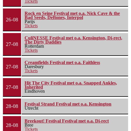
Tickets
Rock en Seine Festival met o.a. Nick Cave & the
Bad Seeds, Deftones, Interpol
26-08
Parijs
Tickets
CuliNESSE Festival met o.a. Kensington, Di-rect,
The Dirty Daddies
27-08
Rotterdam
Tickets
Creamfields Festival met o.a. Faithless
27-08
Daresbury
Tickets
Hit The City Festival met o.a. Snapped Ankles,
27-08
Inherited
Eindhoven
Festival Strand Festival met o.a. Kensington
28-08
Utrecht
Breekout! Festival Festival met o.a. Di-rect
28-08
Bree
Tickets