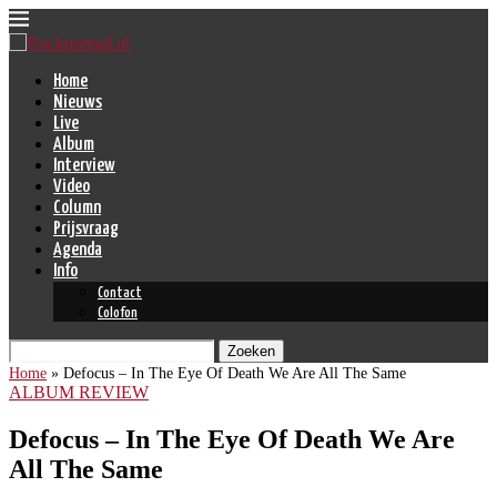
Home
Nieuws
Live
Album
Interview
Video
Column
Prijsvraag
Agenda
Info
Contact
Colofon
Zoeken
Home
»
Defocus – In The Eye Of Death We Are All The Same
ALBUM REVIEW
Defocus – In The Eye Of Death We Are
All The Same