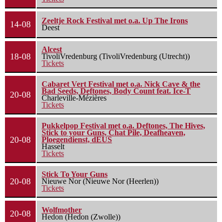
Zeeltje Rock Festival met o.a. Up The Irons
14-08
Deest
Alcest
18-08
TivoliVredenburg (TivoliVredenburg (Utrecht))
Tickets
Cabaret Vert Festival met o.a. Nick Cave & the
Bad Seeds, Deftones, Body Count feat. Ice-T
20-08
Charleville-Mézières
Tickets
Pukkelpop Festival met o.a. Deftones, The Hives,
Stick to your Guns, Chat Pile, Deafheaven,
20-08
Ploegendienst, dEUS
Hasselt
Tickets
Stick To Your Guns
20-08
Nieuwe Nor (Nieuwe Nor (Heerlen))
Tickets
Wolfmother
20-08
Hedon (Hedon (Zwolle))