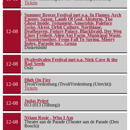
Green Carnation – A Dark Poem II: Sanguis
Tickets
20 juli 2026
Summer Breeze Festival met o.a. In Flames, Arch
Enemy, Saxon, Lamb Of God, Alestorm, The
Ghost Inside, Testament, Amorphis, Paleface
Swiss, Alcest, Orbit Culture, Northlane,
12-08
Deafheaven, Future Palace, Blackbraid, Der Weg
Einer Freiheit, Alien Ant Farm, Municipal Waste,
Thundermother, From Fall To Spring, Misery
Index, Parasite inc., Groza
Dinkelsbühl
Øyafestivalen Festival met o.a. Nick Cave & the
12-08
Bad Seeds
Oslo
High On Fire
12-08
TivoliVredenburg (TivoliVredenburg (Utrecht))
Tickets
Judas Priest
12-08
013 (013 (Tilburg))
Ntjam Rosie - Who I Am
12-08
Theater aan de Parade (Theater aan de Parade (Den
Bosch))