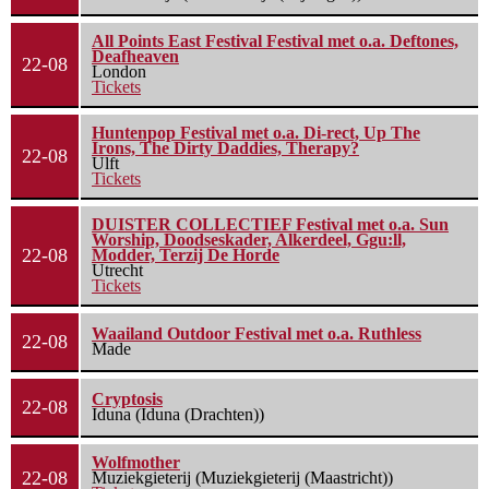
All Points East Festival Festival met o.a. Deftones,
Deafheaven
22-08
London
Tickets
Huntenpop Festival met o.a. Di-rect, Up The
Irons, The Dirty Daddies, Therapy?
22-08
Ulft
Tickets
DUISTER COLLECTIEF Festival met o.a. Sun
Worship, Doodseskader, Alkerdeel, Ggu:ll,
22-08
Modder, Terzij De Horde
Utrecht
Tickets
Waailand Outdoor Festival met o.a. Ruthless
22-08
Made
Cryptosis
22-08
Iduna (Iduna (Drachten))
Wolfmother
22-08
Muziekgieterij (Muziekgieterij (Maastricht))