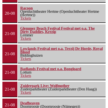
Racoon
Openluchttheater Hertme (Openluchttheater Hertme
20-08
(Hertme))
Tickets
Glemmer Beach Festival Festival met o.a. The
Dirty Daddies, Krezip
21-08
Lemmer
Tickets
Lowlands Festival met o.a. Terzij De Horde, Royal
Blood
21-08
Biddinghuizen
Tickets
Badlands Festival met o.a. Bongloard
21-08
Lottum
Tickets
Zuiderpark Live: Wolfmother
21-08
Zuiderparktheater (Zuiderparktheater (Den Haag))
Tickets
Deafheaven
21-08
Doornroosje (Doornroosje (Nijmegen))