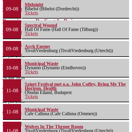
Midnight
09-08
Bibelot (Bibelot (Dordrecht))
29 juli 2026
Tickets
Boneripper – Radiant In Ruin
Spectral Wound
09-08
Hall Of Fame (Hall Of Fame (Tilburg))
27 juli 2026
Tickets
Waterparks – Jinx
Arch Enemy
09-08
TivoliVredenburg (TivoliVredenburg (Utrecht))
26 juli 2026
Municipal Waste
Wailin’ Storms – The Arsonist
10-08
Dynamo (Dynamo (Eindhoven))
Tickets
26 juli 2026
Sziget Festival met o.a. John Coffey, Bring Me The
Horizon, Health
The Fifth Alliance – Stenahoria
11-08
Óbudai Eiland, Budapest
Tickets
22 juli 2026
Municipal Waste
11-08
Gallon – A Spell Called Reality
Cafe Calluna (Cafe Calluna (Ommen))
22 juli 2026
Wolves In The Throne Room
11-08
TivoliVredenburg (TivoliVredenburg (Utrecht))