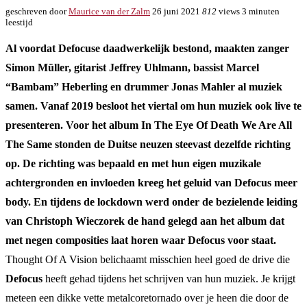
geschreven door
Maurice van der Zalm
26 juni 2021
812
views
3 minuten
leestijd
Al voordat Defocuse daadwerkelijk bestond, maakten zanger
Simon Müller, gitarist Jeffrey Uhlmann, bassist Marcel
“Bambam” Heberling en drummer Jonas Mahler al muziek
samen. Vanaf 2019 besloot het viertal om hun muziek ook live te
presenteren. Voor het album In The Eye Of Death We Are All
The Same stonden de Duitse neuzen steevast dezelfde richting
op. De richting was bepaald en met hun eigen muzikale
achtergronden en invloeden kreeg het geluid van Defocus meer
body. En tijdens de lockdown werd onder de bezielende leiding
van Christoph Wieczorek de hand gelegd aan het album dat
met negen composities laat horen waar Defocus voor staat.
Thought Of A Vision belichaamt misschien heel goed de drive die
Defocus
heeft gehad tijdens het schrijven van hun muziek. Je krijgt
meteen een dikke vette metalcoretornado over je heen die door de