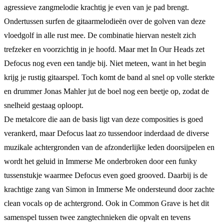
agressieve zangmelodie krachtig je even van je pad brengt.
Ondertussen surfen de gitaarmelodieën over de golven van deze
vloedgolf in alle rust mee. De combinatie hiervan nestelt zich
trefzeker en voorzichtig in je hoofd. Maar met In Our Heads zet
Defocus nog even een tandje bij. Niet meteen, want in het begin
krijg je rustig gitaarspel. Toch komt de band al snel op volle sterkte
en drummer Jonas Mahler jut de boel nog een beetje op, zodat de
snelheid gestaag oploopt.
De metalcore die aan de basis ligt van deze composities is goed
verankerd, maar Defocus laat zo tussendoor inderdaad de diverse
muzikale achtergronden van de afzonderlijke leden doorsijpelen en
wordt het geluid in Immerse Me onderbroken door een funky
tussenstukje waarmee Defocus even goed grooved. Daarbij is de
krachtige zang van Simon in Immerse Me ondersteund door zachte
clean vocals op de achtergrond. Ook in Common Grave is het dit
samenspel tussen twee zangtechnieken die opvalt en tevens