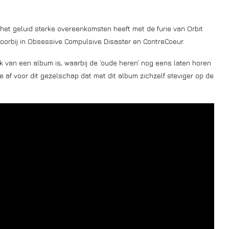
het geluid sterke overeenkomsten heeft met de furie van Orbit
oorbij in Obsessive Compulsive Disaster en ContreCoeur.
 van een album is, waarbij de ‘oude heren’ nog eens laten horen
af voor dit gezelschap dat met dit album zichzelf steviger op de