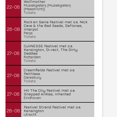
Wolfmother
Muziekgieterij (Muziekgieterij
22-08
(Maastricht))
Tickets
Rock en Seine Festival met o.a. Nick
Cave & the Bad Seeds, Deftones,
26-08
Interpol
Parijs
Tickets
CuliNESSE Festival met o.a.
Kensington, Di-rect, The Dirty
27-08
Daddies
Rotterdam
Tickets
Creamfields Festival met o.a.
Faithless
27-08
Daresbury
Tickets
Hit The City Festival met o.a.
27-08
Snapped Ankles, Inherited
Eindhoven
Festival Strand Festival met o.a.
28-08
Kensington
Utrecht