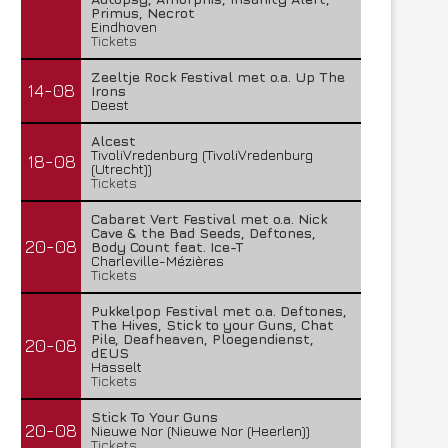
Primus, Necrot
Eindhoven
Tickets
Zeeltje Rock Festival met o.a. Up The
14-08
Irons
Deest
Alcest
TivoliVredenburg (TivoliVredenburg
18-08
(Utrecht))
Tickets
Cabaret Vert Festival met o.a. Nick
Cave & the Bad Seeds, Deftones,
20-08
Body Count feat. Ice-T
Charleville-Mézières
Tickets
Pukkelpop Festival met o.a. Deftones,
The Hives, Stick to your Guns, Chat
Pile, Deafheaven, Ploegendienst,
20-08
dEUS
Hasselt
Tickets
Stick To Your Guns
20-08
Nieuwe Nor (Nieuwe Nor (Heerlen))
Tickets