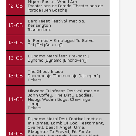
Ntjam Rosie - Who I Am
12-08
Theater aan de Parade (Theater aan de
Parade (Den Bosch))
Berg Feest Festival met o.a.
13-08
Kensington
Tessenderlo
In Flames + Employed To Serve
13-08
OM (OM (Seraing))
Dynamo Metalfest Pre-party
13-08
Dynamo (Dynamo (Eindhoven))
The Ghost Inside
13-08
Doornroosje (Doornroosje (Nijmegen))
Tickets
Nirwana Tuinfeest Festival met o.a.
John Coffey, The Dirty Daddies,
14-08
Hiqpy, Wodan Boys, Clawfinger
Lierop
Tickets
Dynamo MetalFest Festival met o.a.
In Flames, Lamb Of God, Testament,
Overkill, Death Angel, Urne,
Slaughter To Prevail, Fit For An
14-08
Autopsy, Amorphis, Insanity Alert,