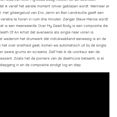
 dat ik vanaf het eerste moment omver geblazen wordt. Wanneer er
 Het gitaargeluid van Eric Jarrin en Ben Landreville geeft een
variatie te horen in ruim drie minuten. Zanger Steve Marois wordt
dat is een meerwaarde. Over My Dead Body is een compositie die
Death Of An Artist dat eveneens als single naar voren is
het wederom het drumwerk dat indrukwekkend aanwezig is en de
 het over snelheid gaat, komen we automatisch uit bij de single
van zware grunts en screams. Zelf heb ik de voorkeur aan de
ressant. Zoals het de pioniers van de deathcore betaamt, is er
iepgang in en de compositie eindigt log en diep.