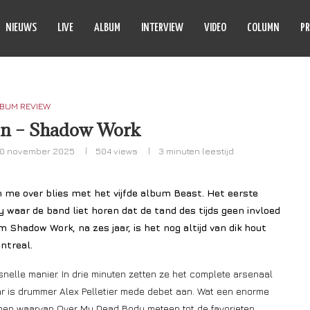
NIEUWS
LIVE
ALBUM
INTERVIEW
VIDEO
COLUMN
PR
BUM REVIEW
on – Shadow Work
10 november 2025
504
views
3 minuten leestijd
n me over blies met het vijfde album Beast. Het eerste
 waar de band liet horen dat de tand des tijds geen invloed
 Shadow Work, na zes jaar, is het nog altijd van dik hout
ntreal.
elle manier. In drie minuten zetten ze het complete arsenaal
ar is drummer Alex Pelletier mede debet aan. Wat een enorme
chenen waarvan Over My Dead Body meteen tot de favorieten