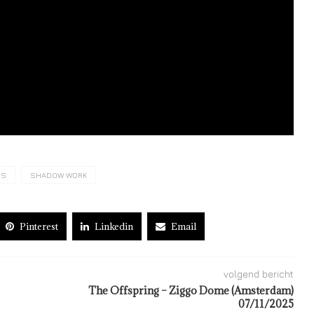
DS
SHADOW WORK
Pinterest
Linkedin
Email
volgend bericht
The Offspring – Ziggo Dome (Amsterdam)
07/11/2025