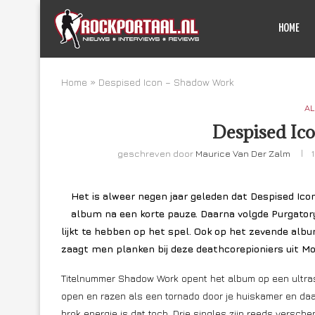
HOME
Home
»
Despised Icon – Shadow Work
AL
Despised Ic
geschreven door
Maurice Van Der Zalm
Het is alweer negen jaar geleden dat Despised Ico
album na een korte pauze. Daarna volgde Purgatory
lijkt te hebben op het spel. Ook op het zevende album
zaagt men planken bij deze deathcorepioniers uit Mo
Titelnummer Shadow Work opent het album op een ultrasn
open en razen als een tornado door je huiskamer en da
brok energie is dat toch. Drie singles zijn reeds vers