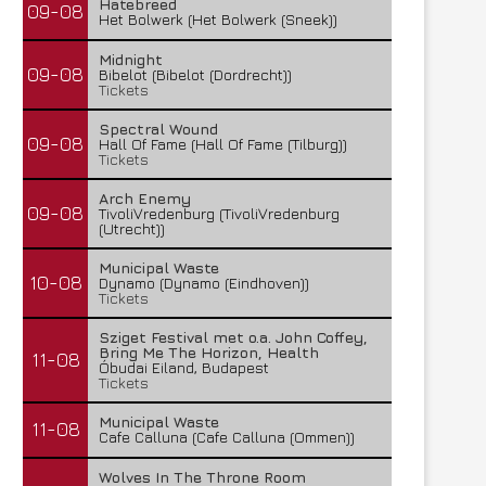
Hatebreed
09-08
Het Bolwerk (Het Bolwerk (Sneek))
Midnight
09-08
Bibelot (Bibelot (Dordrecht))
Tickets
Spectral Wound
09-08
Hall Of Fame (Hall Of Fame (Tilburg))
Tickets
Arch Enemy
09-08
TivoliVredenburg (TivoliVredenburg
(Utrecht))
Municipal Waste
10-08
Dynamo (Dynamo (Eindhoven))
Tickets
Sziget Festival met o.a. John Coffey,
Bring Me The Horizon, Health
11-08
Óbudai Eiland, Budapest
Tickets
Municipal Waste
11-08
Cafe Calluna (Cafe Calluna (Ommen))
Wolves In The Throne Room