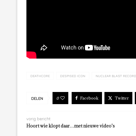
DEATHCORE
DESPISED ICON
NUCLEAR BLAST RECOR
Facebook
Twitter
0
DELEN
vorig bericht
Hoort wie klopt daar…met nieuwe video’s