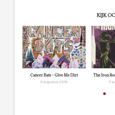
KIJK O
Cancer Bats – Give Me Dirt
The Iron Ro
5 augustus 2026
5 a