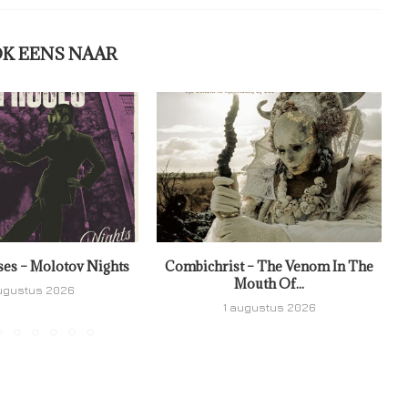
OK EENS NAAR
ses – Molotov Nights
Combichrist – The Venom In The
Mouth Of...
ugustus 2026
1 augustus 2026