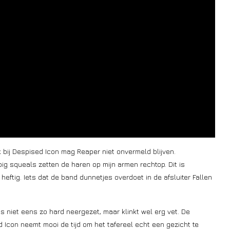
bij Despised Icon mag Reaper niet onvermeld blijven.
ig squeals zetten de haren op mijn armen rechtop. Dit is
eftig. Iets dat de band dunnetjes overdoet in de afsluiter Fallen
 niet eens zo hard neergezet, maar klinkt wel erg vet. De
ed Icon neemt mooi de tijd om het tafereel echt een gezicht te