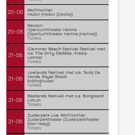
Wolfmother
20-08
Hedon (Hedon (Zwolle))
Racoon
Openluchttheater Hertme
20-08
(Openluchttheater Hertme (Hertme))
Tickets
Glemmer Beach Festival Festival met
o.a. The Dirty Daddies, Krezip
21-08
Lemmer
Tickets
Lowlands Festival met o.a. Terzij De
Horde, Royal Blood
21-08
Biddinghuizen
Tickets
Lunatic Soul – Transition II
Boneripper – Radiant In
Badlands Festival met o.a. Bongloard
29 juli 2026
27 juli 2026
21-08
Lottum
Tickets
Zuiderpark Live: Wolfmother
Zuiderparktheater (Zuiderparktheater
21-08
(Den Haag))
Tickets