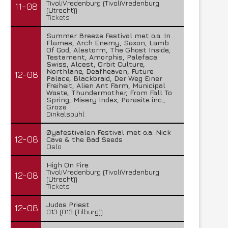
TivoliVredenburg (TivoliVredenburg
11-08
(Utrecht))
Tickets
Summer Breeze Festival met o.a. In
Flames, Arch Enemy, Saxon, Lamb
Of God, Alestorm, The Ghost Inside,
Testament, Amorphis, Paleface
Swiss, Alcest, Orbit Culture,
Northlane, Deafheaven, Future
12-08
Palace, Blackbraid, Der Weg Einer
Freiheit, Alien Ant Farm, Municipal
Waste, Thundermother, From Fall To
Spring, Misery Index, Parasite inc.,
Groza
Dinkelsbühl
Øyafestivalen Festival met o.a. Nick
12-08
Cave & the Bad Seeds
Oslo
High On Fire
TivoliVredenburg (TivoliVredenburg
12-08
(Utrecht))
Tickets
Judas Priest
12-08
013 (013 (Tilburg))