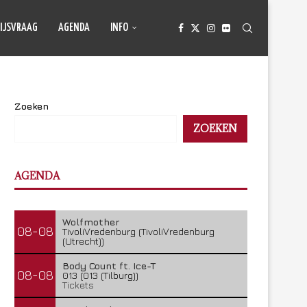
IJSVRAAG
AGENDA
INFO
Zoeken
ZOEKEN
AGENDA
Wolfmother
08-08
TivoliVredenburg (TivoliVredenburg
(Utrecht))
Body Count ft. Ice-T
08-08
013 (013 (Tilburg))
Tickets