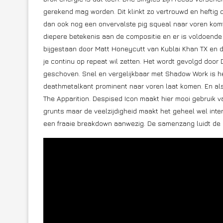
gerekend mag worden. Dit klinkt zo vertrouwd en heftig
dan ook nog een onvervalste pig squeal naar voren komt.
diepere betekenis aan de compositie en er is voldoende 
bijgestaan door Matt Honeycutt van Kublai Khan TX en 
je continu op repeat wil zetten. Het wordt gevolgd door 
geschoven. Snel en vergelijkbaar met Shadow Work is 
deathmetalkant prominent naar voren laat komen. En als
The Apparition. Despised Icon maakt hier mooi gebruik 
grunts maar de veelzijdigheid maakt het geheel wel inte
een fraaie breakdown aanwezig. De samenzang luidt de d