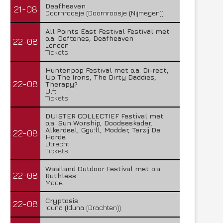
Deafheaven
21-08
Doornroosje (Doornroosje (Nijmegen))
All Points East Festival Festival met
o.a. Deftones, Deafheaven
22-08
London
Tickets
Huntenpop Festival met o.a. Di-rect,
Up The Irons, The Dirty Daddies,
22-08
Therapy?
Ulft
Tickets
DUISTER COLLECTIEF Festival met
o.a. Sun Worship, Doodseskader,
Alkerdeel, Ggu:ll, Modder, Terzij De
22-08
Horde
Utrecht
Tickets
Waailand Outdoor Festival met o.a.
22-08
Ruthless
Made
Cryptosis
22-08
Iduna (Iduna (Drachten))