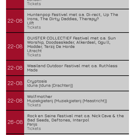
Tickets
Huntenpop Festival met o.a. Di-rect, Up The
Irons, The Dirty Daddies, Therapy?
22-08
Ulft
Tickets
DUISTER COLLECTIEF Festival met o.a. Sun
Worship, Doodseskader, Alkerdeel, Ggu:ll,
22-08
Modder, Terzij De Horde
Utrecht
Tickets
Waailand Outdoor Festival met o.a. Ruthless
22-08
Made
Cryptosis
22-08
Iduna (Iduna (Drachten))
Wolfmother
22-08
Muziekgieterij (Muziekgieterij (Maastricht))
Tickets
Rock en Seine Festival met o.a. Nick Cave & the
Bad Seeds, Deftones, Interpol
26-08
Parijs
Tickets