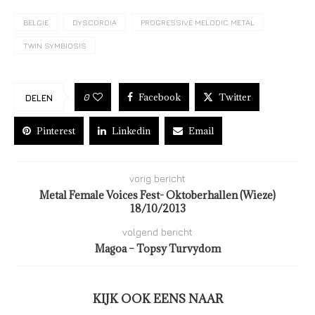
BELGIE
DYSCORDIA
PROGRESSIVE MELODIC METAL
TWIN SYMBIOSIS
Facebook
Twitter
0
DELEN
Pinterest
Linkedin
Email
vorig bericht
Metal Female Voices Fest- Oktoberhallen (Wieze)
18/10/2013
volgend bericht
Magoa – Topsy Turvydom
KIJK OOK EENS NAAR