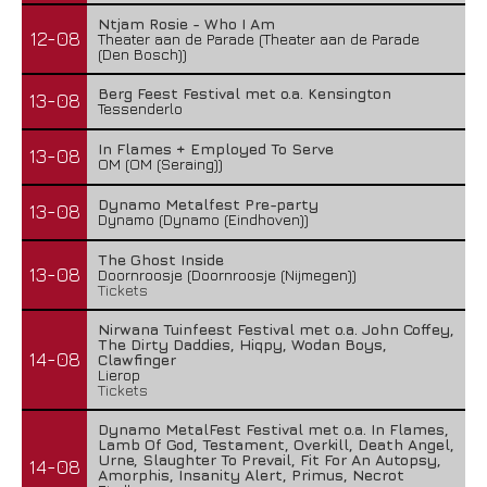
Ntjam Rosie - Who I Am
12-08
Theater aan de Parade (Theater aan de Parade
(Den Bosch))
Berg Feest Festival met o.a. Kensington
13-08
Tessenderlo
In Flames + Employed To Serve
13-08
OM (OM (Seraing))
Dynamo Metalfest Pre-party
13-08
Dynamo (Dynamo (Eindhoven))
The Ghost Inside
13-08
Doornroosje (Doornroosje (Nijmegen))
Tickets
Nirwana Tuinfeest Festival met o.a. John Coffey,
The Dirty Daddies, Hiqpy, Wodan Boys,
14-08
Clawfinger
Lierop
Tickets
Dynamo MetalFest Festival met o.a. In Flames,
Lamb Of God, Testament, Overkill, Death Angel,
Urne, Slaughter To Prevail, Fit For An Autopsy,
14-08
Amorphis, Insanity Alert, Primus, Necrot