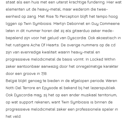
staat als een huis met een uiterst krachtige fundering. Hier wat
elementen uit de heavy-metal, maar wederom die twee-
eenheid op zang. Met Rise To Perception blijft het tempo hoog
liggen op Twin Symbiosis. Martijn Debonnet en Guy Commeene
laten in dit nummer horen dat zij als gitaarduo zeker mede-
bepalend zijn voor het geluid van Dyscordia. Ook akoestisch in
het rustigere Ache Of Hearts. De overige nummers op de cd
zijn van evenredige kwaliteit waarin heavy-metal en
progressieve melodicmetal de basis vormt. In Locked Within
zeker aantoonbaar aanwezig door het onregelmatige karakter
door een groove in 7/8.
België blijkt genoeg te bieden in de afgelopen periode. Waren
Notti Del Terrore en Epysode al bekend bij het lezerspubliek.
Ook Dyscordia mag, zij het op een ander muzikaal territorium,
op wat support rekenen, want Twin Symbiosis is binnen de
progressieve melodicmetal zeker een professionele speler in
het veld.