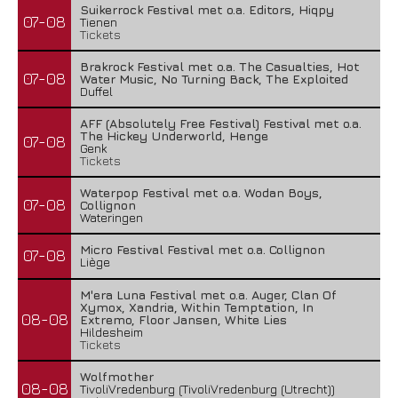
Suikerrock Festival met o.a. Editors, Hiqpy
07-08
Tienen
Tickets
Brakrock Festival met o.a. The Casualties, Hot
07-08
Water Music, No Turning Back, The Exploited
Duffel
AFF (Absolutely Free Festival) Festival met o.a.
The Hickey Underworld, Henge
07-08
Genk
Tickets
Waterpop Festival met o.a. Wodan Boys,
07-08
Collignon
Wateringen
Micro Festival Festival met o.a. Collignon
07-08
Liège
M'era Luna Festival met o.a. Auger, Clan Of
Xymox, Xandria, Within Temptation, In
08-08
Extremo, Floor Jansen, White Lies
Hildesheim
Tickets
Wolfmother
08-08
TivoliVredenburg (TivoliVredenburg (Utrecht))