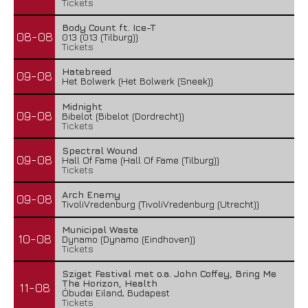
Tickets
Body Count ft. Ice-T
08-08
013 (013 (Tilburg))
Tickets
Hatebreed
09-08
Het Bolwerk (Het Bolwerk (Sneek))
Midnight
09-08
Bibelot (Bibelot (Dordrecht))
Tickets
Spectral Wound
09-08
Hall Of Fame (Hall Of Fame (Tilburg))
Tickets
Arch Enemy
09-08
TivoliVredenburg (TivoliVredenburg (Utrecht))
Municipal Waste
10-08
Dynamo (Dynamo (Eindhoven))
Tickets
Sziget Festival met o.a. John Coffey, Bring Me
The Horizon, Health
11-08
Óbudai Eiland, Budapest
Tickets