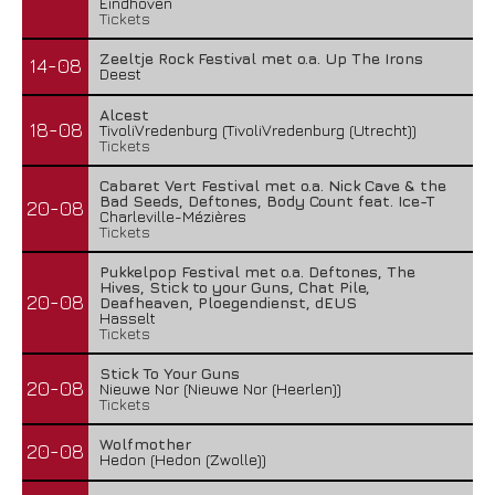
Eindhoven
Tickets
Zeeltje Rock Festival met o.a. Up The Irons
14-08
Deest
Alcest
18-08
TivoliVredenburg (TivoliVredenburg (Utrecht))
Tickets
Cabaret Vert Festival met o.a. Nick Cave & the
Bad Seeds, Deftones, Body Count feat. Ice-T
20-08
Charleville-Mézières
Tickets
Pukkelpop Festival met o.a. Deftones, The
Hives, Stick to your Guns, Chat Pile,
20-08
Deafheaven, Ploegendienst, dEUS
Hasselt
Tickets
Stick To Your Guns
20-08
Nieuwe Nor (Nieuwe Nor (Heerlen))
Tickets
Wolfmother
20-08
Hedon (Hedon (Zwolle))