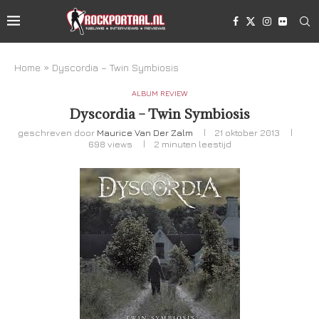
Home
»
Dyscordia – Twin Symbiosis
ALBUM REVIEW
Dyscordia – Twin Symbiosis
geschreven door
Maurice Van Der Zalm
21 oktober 2013
698
views
2 minuten leestijd