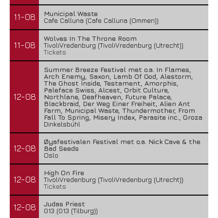
Municipal Waste
11-08
Cafe Calluna (Cafe Calluna (Ommen))
Wolves In The Throne Room
11-08
TivoliVredenburg (TivoliVredenburg (Utrecht))
Tickets
Summer Breeze Festival met o.a. In Flames,
Arch Enemy, Saxon, Lamb Of God, Alestorm,
The Ghost Inside, Testament, Amorphis,
Paleface Swiss, Alcest, Orbit Culture,
12-08
Northlane, Deafheaven, Future Palace,
Blackbraid, Der Weg Einer Freiheit, Alien Ant
Farm, Municipal Waste, Thundermother, From
Fall To Spring, Misery Index, Parasite inc., Groza
Dinkelsbühl
Øyafestivalen Festival met o.a. Nick Cave & the
12-08
Bad Seeds
Oslo
High On Fire
12-08
TivoliVredenburg (TivoliVredenburg (Utrecht))
Tickets
Judas Priest
12-08
013 (013 (Tilburg))