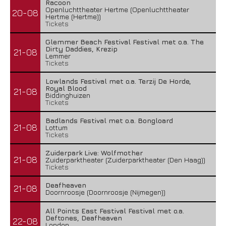
Racoon
Openluchttheater Hertme (Openluchttheater
20-08
Hertme (Hertme))
Tickets
Glemmer Beach Festival Festival met o.a. The
Dirty Daddies, Krezip
21-08
Lemmer
Tickets
Lowlands Festival met o.a. Terzij De Horde,
Royal Blood
21-08
Biddinghuizen
Tickets
Badlands Festival met o.a. Bongloard
21-08
Lottum
Tickets
Zuiderpark Live: Wolfmother
21-08
Zuiderparktheater (Zuiderparktheater (Den Haag))
Tickets
Deafheaven
21-08
Doornroosje (Doornroosje (Nijmegen))
All Points East Festival Festival met o.a.
Deftones, Deafheaven
22-08
London