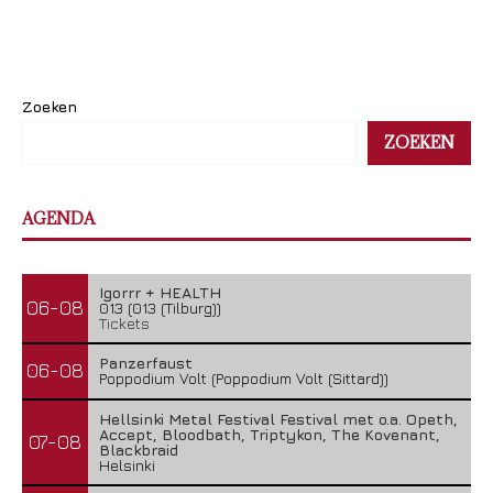
Zoeken
ZOEKEN
AGENDA
Igorrr + HEALTH
06-08
013 (013 (Tilburg))
Tickets
Panzerfaust
06-08
Poppodium Volt (Poppodium Volt (Sittard))
Hellsinki Metal Festival Festival met o.a. Opeth,
Accept, Bloodbath, Triptykon, The Kovenant,
07-08
Blackbraid
Helsinki