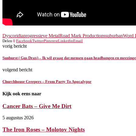
Dyscoridia
progressieve Metal
Road Mark Productions
suburban
Word 
Delen
0
Facebook
Twitter
Pinterest
Linkedin
Email
vorig bericht
Sunburst ( Gus Drax) – Ik wil graag dat mensen gaan headbangen en meezing
volgend bericht
Churchhouse Creepers – From Party To Apocalypse
Kijk ook eens naar
Cancer Bats – Give Me Dirt
5 augustus 2026
The Iron Roses – Molotov Nights