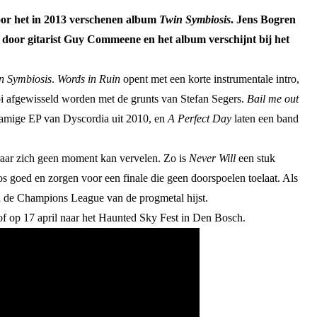
oor het in 2013 verschenen album
Twin Symbiosis
. Jens Bogren
door gitarist Guy Commeene en het album verschijnt bij het
n Symbiosis
.
Words in Ruin
opent met een korte instrumentale intro,
ooi afgewisseld worden met de grunts van Stefan Segers.
Bail me out
namige EP van Dyscordia uit 2010, en
A Perfect Day
laten een band
teraar zich geen moment kan vervelen. Zo is
Never Will
een stuk
s goed en zorgen voor een finale die geen doorspoelen toelaat. Als
n de Champions League van de progmetal hijst.
d of op 17 april naar het Haunted Sky Fest in Den Bosch.