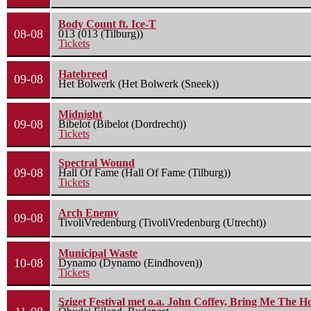
Body Count ft. Ice-T
08-08
013 (013 (Tilburg))
Tickets
Hatebreed
09-08
Het Bolwerk (Het Bolwerk (Sneek))
Midnight
09-08
Bibelot (Bibelot (Dordrecht))
Tickets
Spectral Wound
09-08
Hall Of Fame (Hall Of Fame (Tilburg))
Tickets
Arch Enemy
09-08
TivoliVredenburg (TivoliVredenburg (Utrecht))
Municipal Waste
10-08
Dynamo (Dynamo (Eindhoven))
Tickets
Sziget Festival met o.a. John Coffey, Bring Me The H