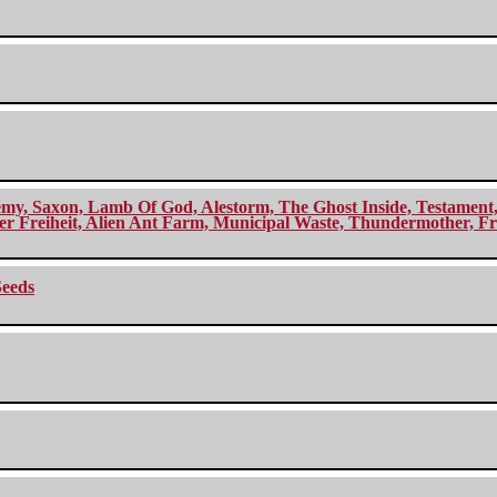
my, Saxon, Lamb Of God, Alestorm, The Ghost Inside, Testament, A
r Freiheit, Alien Ant Farm, Municipal Waste, Thundermother, Fro
Seeds