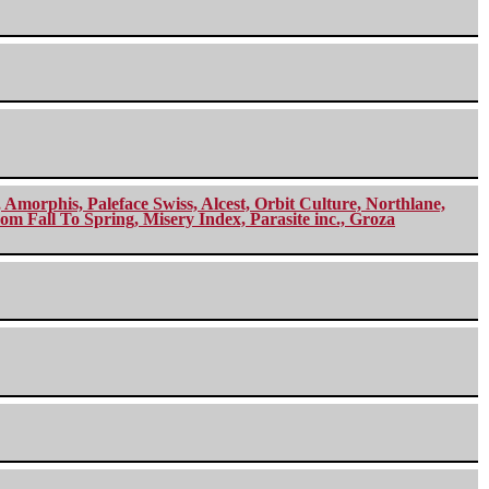
morphis, Paleface Swiss, Alcest, Orbit Culture, Northlane,
m Fall To Spring, Misery Index, Parasite inc., Groza