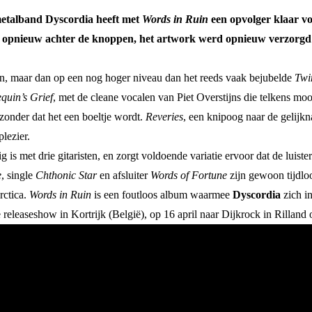
metalband Dyscordia heeft met
Words in Ruin
een opvolger klaar v
 opnieuw achter de knoppen, het artwork werd opnieuw verzorgd 
en, maar dan op een nog hoger niveau dan het reeds vaak bejubelde
Twi
quin’s Grief
, met de cleane vocalen van Piet Overstijns die telkens m
 zonder dat het een boeltje wordt.
Reveries
, een knipoog naar de gelijk
lezier.
 is met drie gitaristen, en zorgt voldoende variatie ervoor dat de luis
e
, single
Chthonic Star
en afsluiter
Words of Fortune
zijn gewoon tijdloo
rctica.
Words in Ruin
is een foutloos album waarmee
Dyscordia
zich i
e releaseshow in Kortrijk (België), op 16 april naar Dijkrock in Rillan