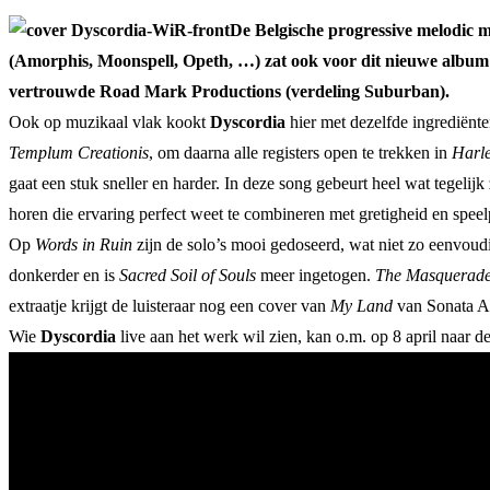
De Belgische progressive melodic 
(Amorphis, Moonspell, Opeth, …) zat ook voor dit nieuwe album
vertrouwde Road Mark Productions (verdeling Suburban).
Ook op muzikaal vlak kookt
Dyscordia
hier met dezelfde ingrediënt
Templum Creationis
, om daarna alle registers open te trekken in
Harle
gaat een stuk sneller en harder. In deze song gebeurt heel wat tegelijk
horen die ervaring perfect weet te combineren met gretigheid en speelp
Op
Words in Ruin
zijn de solo’s mooi gedoseerd, wat niet zo eenvoudig
donkerder en is
Sacred Soil of Souls
meer ingetogen.
The Masquerad
extraatje krijgt de luisteraar nog een cover van
My Land
van Sonata A
Wie
Dyscordia
live aan het werk wil zien, kan o.m. op 8 april naar d