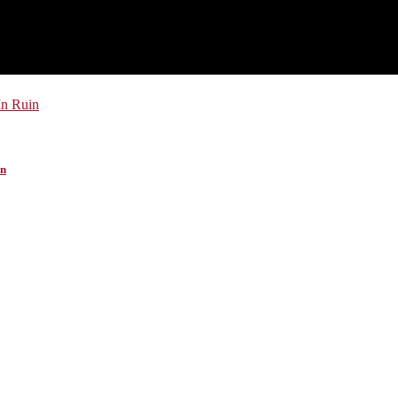
In Ruin
en