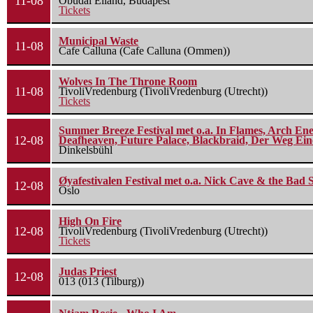
11-08
Óbudai Eiland, Budapest
Tickets
Municipal Waste
11-08
Cafe Calluna (Cafe Calluna (Ommen))
Wolves In The Throne Room
11-08
TivoliVredenburg (TivoliVredenburg (Utrecht))
Tickets
Summer Breeze Festival met o.a. In Flames, Arch Ene
12-08
Deafheaven, Future Palace, Blackbraid, Der Weg Eine
Dinkelsbühl
Øyafestivalen Festival met o.a. Nick Cave & the Bad 
12-08
Oslo
High On Fire
12-08
TivoliVredenburg (TivoliVredenburg (Utrecht))
Tickets
Judas Priest
12-08
013 (013 (Tilburg))