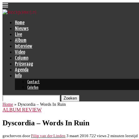
Home
Nieuws
Live
Album
Interview
Video
Column
Prijsvraag
Agenda
Info
Contact
Colofon
Zoeken
Home
»
Dyscordia – Words In Ruin
ALBUM REVIEW
Dyscordia – Words In Ruin
geschreven door
Filip van der Linden
3 maart 2016
722
views
2 minuten leestijd