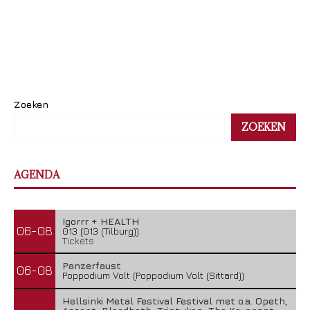
Zoeken
ZOEKEN
AGENDA
Igorrr + HEALTH
06-08
013 (013 (Tilburg))
Tickets
Panzerfaust
06-08
Poppodium Volt (Poppodium Volt (Sittard))
Hellsinki Metal Festival Festival met o.a. Opeth,