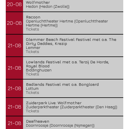
Wolfmother
20-08
Hedon (Hedon (Zwolle))
Racoon
Openluchttheater Hertme (Openluchttheater
20-08
Hertme (Hertme))
Tickets
Glemmer Beach Festival Festival met o.a. The
Dirty Daddies, Krezip
21-08
Lemmer
Tickets
Lowlands Festival met o.a. Terzij De Horde,
Royal Blood
21-08
Biddinghuizen
Tickets
Badlands Festival met o.a. Bongloard
21-08
Lottum
Tickets
Zuiderpark Live: Wolfmother
21-08
Zuiderparktheater (Zuiderparktheater (Den Haag))
Tickets
Deafheaven
21-08
Doornroosje (Doornroosje (Nijmegen))