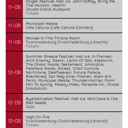
Sziget Festival met o.a. John Coffey, Bring Me
The Horizon, Health
11-08
Óbudai Eiland, Budapest
Tickets
Municipal Waste
11-08
Cafe Calluna (Cafe Calluna (Ommen))
Wolves In The Throne Room
11-08
TivoliVredenburg (TivoliVredenburg (Utrecht))
Tickets
Summer Breeze Festival met o.a. In Flames,
Arch Enemy, Saxon, Lamb Of God, Alestorm,
The Ghost Inside, Testament, Amorphis,
Paleface Swiss, Alcest, Orbit Culture,
12-08
Northlane, Deafheaven, Future Palace,
Blackbraid, Der Weg Einer Freiheit, Alien Ant
Farm, Municipal Waste, Thundermother, From
Fall To Spring, Misery Index, Parasite inc., Groza
Dinkelsbühl
Øyafestivalen Festival met o.a. Nick Cave & the
12-08
Bad Seeds
Oslo
High On Fire
12-08
TivoliVredenburg (TivoliVredenburg (Utrecht))
Tickets