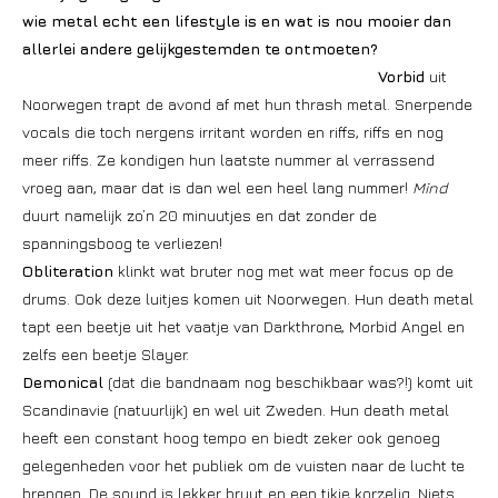
wie metal echt een lifestyle is en wat is nou mooier dan
allerlei andere gelijkgestemden te ontmoeten?
Vorbid
uit
Noorwegen trapt de avond af met hun thrash metal. Snerpende
vocals die toch nergens irritant worden en riffs, riffs en nog
meer riffs. Ze kondigen hun laatste nummer al verrassend
vroeg aan, maar dat is dan wel een heel lang nummer!
Mind
duurt namelijk zo’n 20 minuutjes en dat zonder de
spanningsboog te verliezen!
Obliteration
klinkt wat bruter nog met wat meer focus op de
drums. Ook deze luitjes komen uit Noorwegen. Hun death metal
tapt een beetje uit het vaatje van Darkthrone, Morbid Angel en
zelfs een beetje Slayer.
Demonical
(dat die bandnaam nog beschikbaar was?!) komt uit
Scandinavie (natuurlijk) en wel uit Zweden. Hun death metal
heeft een constant hoog tempo en biedt zeker ook genoeg
gelegenheden voor het publiek om de vuisten naar de lucht te
brengen. De sound is lekker bruut en een tikje korzelig. Niets