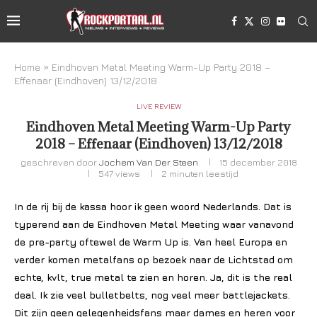
Home
»
Eindhoven Metal Meeting Warm-Up Party 2018 –
Effenaar (Eindhoven) 13/12/2018
LIVE REVIEW
Eindhoven Metal Meeting Warm-Up Party
2018 – Effenaar (Eindhoven) 13/12/2018
geschreven door
Jochem Van Der Steen
15 december 2018
547
views
2 minuten leestijd
In de rij bij de kassa hoor ik geen woord Nederlands. Dat is
typerend aan de Eindhoven Metal Meeting waar vanavond
de pre-party oftewel de Warm Up is. Van heel Europa en
verder komen metalfans op bezoek naar de Lichtstad om
echte, kvlt, true metal te zien en horen. Ja, dit is the real
deal. Ik zie veel bulletbelts, nog veel meer battlejackets.
Dit zijn geen gelegenheidsfans maar dames en heren voor