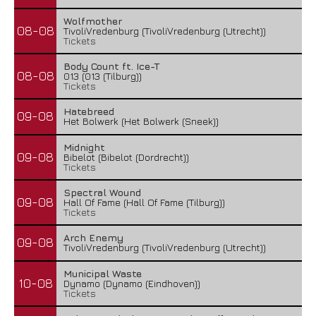
Wolfmother
08-08
TivoliVredenburg (TivoliVredenburg (Utrecht))
Tickets
Body Count ft. Ice-T
08-08
013 (013 (Tilburg))
Tickets
Hatebreed
09-08
Het Bolwerk (Het Bolwerk (Sneek))
Midnight
09-08
Bibelot (Bibelot (Dordrecht))
Tickets
Spectral Wound
09-08
Hall Of Fame (Hall Of Fame (Tilburg))
Tickets
Arch Enemy
09-08
TivoliVredenburg (TivoliVredenburg (Utrecht))
Municipal Waste
10-08
Dynamo (Dynamo (Eindhoven))
Tickets