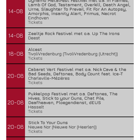
Dynamo MetalFest Festival met o.a. In Flames,
Lamb Of God, Testament, Overkill, Death Angel,
Urne, Slaughter To Prevail, Fit For An Autopsy,
14-08
Amorphis, Insanity Alert, Primus, Necrot
Eindhoven
Tickets
Zeeltje Rock Festival met o.a. Up The Irons
14-08
Deest
Alcest
18-08
TivoliVredenburg (TivoliVredenburg (Utrecht))
Tickets
Cabaret Vert Festival met o.a. Nick Cave & the
Bad Seeds, Deftones, Body Count feat. Ice-T
20-08
Charleville-Mézières
Tickets
Pukkelpop Festival met o.a. Deftones, The
Hives, Stick to your Guns, Chat Pile,
20-08
Deafheaven, Ploegendienst, dEUS
Hasselt
Tickets
Stick To Your Guns
20-08
Nieuwe Nor (Nieuwe Nor (Heerlen))
Tickets