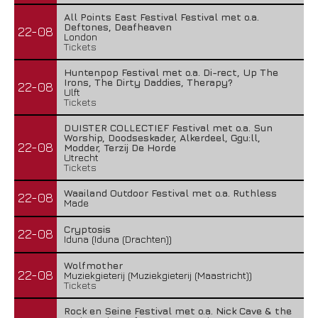
All Points East Festival Festival met o.a.
Deftones, Deafheaven
22-08
London
Tickets
Huntenpop Festival met o.a. Di-rect, Up The
Irons, The Dirty Daddies, Therapy?
22-08
Ulft
Tickets
DUISTER COLLECTIEF Festival met o.a. Sun
Worship, Doodseskader, Alkerdeel, Ggu:ll,
22-08
Modder, Terzij De Horde
Utrecht
Tickets
Waailand Outdoor Festival met o.a. Ruthless
22-08
Made
Cryptosis
22-08
Iduna (Iduna (Drachten))
Wolfmother
22-08
Muziekgieterij (Muziekgieterij (Maastricht))
Tickets
Rock en Seine Festival met o.a. Nick Cave & the