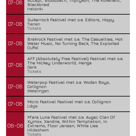
Accept, Bloodbath, Triptykon, The Kovenant,
07-08
Blackbraid
Helsinki
Suikerrock Festival met o.a. Editors, Hiqpy
07-08
Tienen
Tickets
Brakrock Festival met o.a. The Casualties, Hot
07-08
Water Music, No Turning Back, The Exploited
Duffel
AFF (Absolutely Free Festival) Festival met o.a.
The Hickey Underworld, Henge
07-08
Genk
Tickets
Waterpop Festival met o.a. Wodan Boys,
07-08
Collignon
Wateringen
Micro Festival Festival met o.a. Collignon
07-08
Liège
M'era Luna Festival met o.a. Auger, Clan Of
Xymox, Xandria, Within Temptation, In
08-08
Extremo, Floor Jansen, White Lies
Hildesheim
Tickets