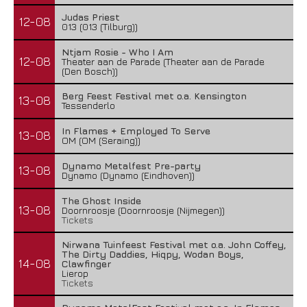
Judas Priest
12-08
013 (013 (Tilburg))
Ntjam Rosie - Who I Am
12-08
Theater aan de Parade (Theater aan de Parade
(Den Bosch))
Berg Feest Festival met o.a. Kensington
13-08
Tessenderlo
In Flames + Employed To Serve
13-08
OM (OM (Seraing))
Dynamo Metalfest Pre-party
13-08
Dynamo (Dynamo (Eindhoven))
The Ghost Inside
13-08
Doornroosje (Doornroosje (Nijmegen))
Tickets
Nirwana Tuinfeest Festival met o.a. John Coffey,
The Dirty Daddies, Hiqpy, Wodan Boys,
14-08
Clawfinger
Lierop
Tickets