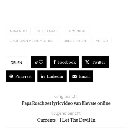
AURA NOIR
DE EFFENAAR
DEMONICAL
EINDHOVEN METAL MEETING
OBLITERATION
VORBID
Facebook
Twitter
0
DELEN
Pinterest
Linkedin
Email
vorig bericht
Papa Roach zet lyricvideo van Elevate online
volgend bericht
Currents – I Let The Devil In