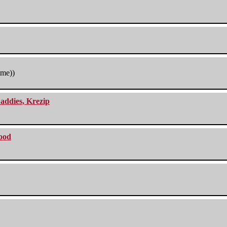
tme))
addies, Krezip
lood