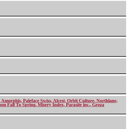
morphis, Paleface Swiss, Alcest, Orbit Culture, Northlane,
m Fall To Spring, Misery Index, Parasite inc., Groza