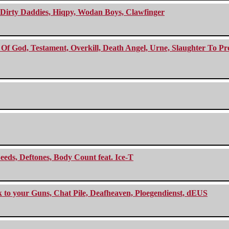
e Dirty Daddies, Hiqpy, Wodan Boys, Clawfinger
f God, Testament, Overkill, Death Angel, Urne, Slaughter To Prev
eeds, Deftones, Body Count feat. Ice-T
ck to your Guns, Chat Pile, Deafheaven, Ploegendienst, dEUS