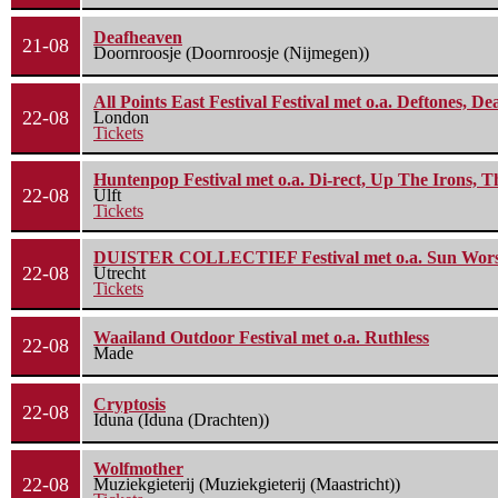
Deafheaven
21-08
Doornroosje (Doornroosje (Nijmegen))
All Points East Festival Festival met o.a. Deftones, D
22-08
London
Tickets
Huntenpop Festival met o.a. Di-rect, Up The Irons, 
22-08
Ulft
Tickets
DUISTER COLLECTIEF Festival met o.a. Sun Worship
22-08
Utrecht
Tickets
Waailand Outdoor Festival met o.a. Ruthless
22-08
Made
Cryptosis
22-08
Iduna (Iduna (Drachten))
Wolfmother
22-08
Muziekgieterij (Muziekgieterij (Maastricht))