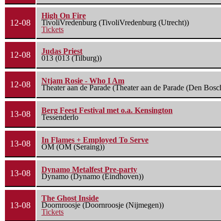
High On Fire
12-08
TivoliVredenburg (TivoliVredenburg (Utrecht))
Tickets
Judas Priest
12-08
013 (013 (Tilburg))
Ntjam Rosie - Who I Am
12-08
Theater aan de Parade (Theater aan de Parade (Den Bosc
Berg Feest Festival met o.a. Kensington
13-08
Tessenderlo
In Flames + Employed To Serve
13-08
OM (OM (Seraing))
Dynamo Metalfest Pre-party
13-08
Dynamo (Dynamo (Eindhoven))
The Ghost Inside
13-08
Doornroosje (Doornroosje (Nijmegen))
Tickets