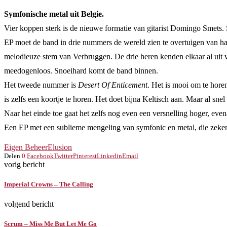
Symfonische metal uit Belgie.
Vier koppen sterk is de nieuwe formatie van gitarist Domingo Smets
EP moet de band in drie nummers de wereld zien te overtuigen van ha
melodieuze stem van Verbruggen. De drie heren kenden elkaar al uit 
meedogenloos. Snoeihard komt de band binnen.
Het tweede nummer is
Desert Of Enticement
. Het is mooi om te hor
is zelfs een koortje te horen. Het doet bijna Keltisch aan. Maar al sn
Naar het einde toe gaat het zelfs nog even een versnelling hoger, eve
Een EP met een sublieme mengeling van symfonic en metal, die zeker
Eigen Beheer
Elusion
Delen
0
Facebook
Twitter
Pinterest
Linkedin
Email
vorig bericht
Imperial Crowns – The Calling
volgend bericht
Scrum – Miss Me But Let Me Go