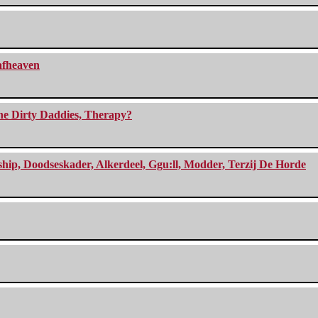
eafheaven
The Dirty Daddies, Therapy?
, Doodseskader, Alkerdeel, Ggu:ll, Modder, Terzij De Horde