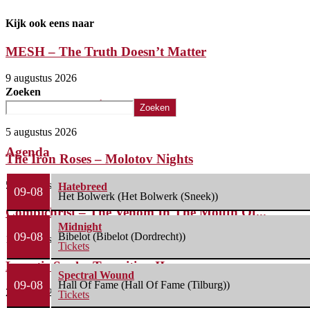
Kijk ook eens naar
MESH – The Truth Doesn’t Matter
9 augustus 2026
Zoeken
Cancer Bats – Give Me Dirt
Zoeken
5 augustus 2026
Agenda
The Iron Roses – Molotov Nights
5 augustus 2026
Hatebreed
09-08
Het Bolwerk (Het Bolwerk (Sneek))
Combichrist – The Venom In The Mouth Of...
Midnight
09-08
Bibelot (Bibelot (Dordrecht))
1 augustus 2026
Tickets
Lunatic Soul – Transition II
Spectral Wound
09-08
Hall Of Fame (Hall Of Fame (Tilburg))
29 juli 2026
Tickets