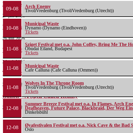
Boneripper – Radiant In Ruin
Arch Enemy
09-08
TivoliVredenburg (TivoliVredenburg (Utrecht))
27 juli 2026
Municipal Waste
Waterparks – Jinx
10-08
Dynamo (Dynamo (Eindhoven))
Tickets
26 juli 2026
Sziget Festival met o.a. John Coffey, Bring Me The H
11-08
Óbudai Eiland, Budapest
Wailin’ Storms – The Arsonist
Tickets
26 juli 2026
Municipal Waste
11-08
Cafe Calluna (Cafe Calluna (Ommen))
The Fifth Alliance – Stenahoria
Wolves In The Throne Room
22 juli 2026
11-08
TivoliVredenburg (TivoliVredenburg (Utrecht))
Tickets
Gallon – A Spell Called Reality
Summer Breeze Festival met o.a. In Flames, Arch Ene
22 juli 2026
12-08
Deafheaven, Future Palace, Blackbraid, Der Weg Eine
Dinkelsbühl
Øyafestivalen Festival met o.a. Nick Cave & the Bad 
12-08
Oslo