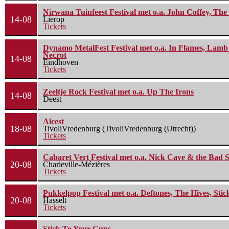
Nirwana Tuinfeest Festival met o.a. John Coffey, Th
14-08
Lierop
Tickets
Dynamo MetalFest Festival met o.a. In Flames, Lamb O
Necrot
14-08
Eindhoven
Tickets
Zeeltje Rock Festival met o.a. Up The Irons
14-08
Deest
Alcest
18-08
TivoliVredenburg (TivoliVredenburg (Utrecht))
Tickets
Cabaret Vert Festival met o.a. Nick Cave & the Bad S
20-08
Charleville-Mézières
Tickets
Pukkelpop Festival met o.a. Deftones, The Hives, Sti
20-08
Hasselt
Tickets
Stick To Your Guns