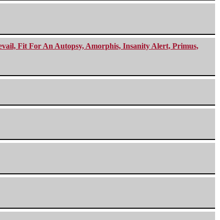
ail, Fit For An Autopsy, Amorphis, Insanity Alert, Primus,