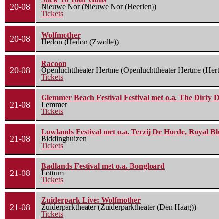
20-08
Nieuwe Nor (Nieuwe Nor (Heerlen))
Tickets
Wolfmother
20-08
Hedon (Hedon (Zwolle))
Racoon
20-08
Openluchttheater Hertme (Openluchttheater Hertme (Her
Tickets
Glemmer Beach Festival Festival met o.a. The Dirty D
21-08
Lemmer
Tickets
Lowlands Festival met o.a. Terzij De Horde, Royal B
21-08
Biddinghuizen
Tickets
Badlands Festival met o.a. Bongloard
21-08
Lottum
Tickets
Zuiderpark Live: Wolfmother
21-08
Zuiderparktheater (Zuiderparktheater (Den Haag))
Tickets