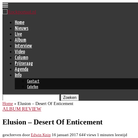
Home
Nieuws
Live
Album
Interview
Video
Column
Prijsvraag
Agenda
Info
Contact
Colofon
Zoeken
Home
»
Elusion – Desert Of Enticement
ALBUM REVIEW
Elusion – Desert Of Enticement
geschreven door
Edwin Knip
16 januari 2017
644
views
1 minuten leestijd