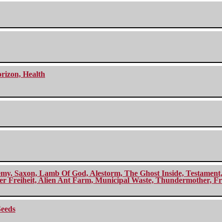
orizon, Health
my, Saxon, Lamb Of God, Alestorm, The Ghost Inside, Testament, A
r Freiheit, Alien Ant Farm, Municipal Waste, Thundermother, Fro
Seeds