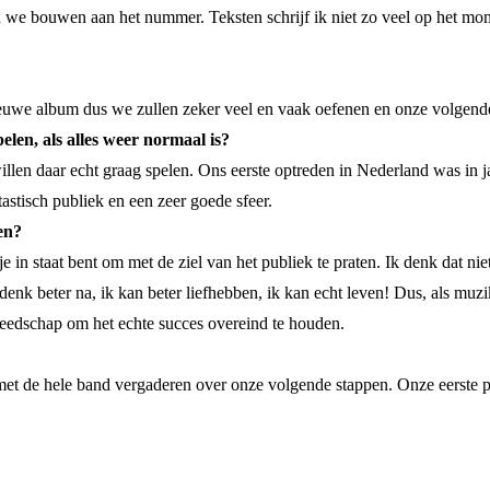
 we bouwen aan het nummer. Teksten schrijf ik niet zo veel op het m
ieuwe album dus we zullen zeker veel en vaak oefenen en onze volgende
elen, als alles weer normaal is?
illen daar echt graag spelen. Ons eerste optreden in Nederland was i
stisch publiek en een zeer goede sfeer.
en?
 in staat bent om met de ziel van het publiek te praten. Ik denk dat niet
k denk beter na, ik kan beter liefhebben, ik kan echt leven! Dus, als muz
ereedschap om het echte succes overeind te houden.
 met de hele band vergaderen over onze volgende stappen. Onze eerste pr