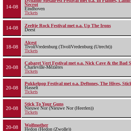
Dynamo MetalFest Festival met o.a. In Flames, Lamb O
Necrot
14-08
Eindhoven
Tickets
Zeeltje Rock Festival met o.a. Up The Irons
14-08
Deest
Alcest
18-08
TivoliVredenburg (TivoliVredenburg (Utrecht))
Tickets
Cabaret Vert Festival met o.a. Nick Cave & the Bad S
20-08
Charleville-Mézières
Tickets
Pukkelpop Festival met o.a. Deftones, The Hives, Sti
20-08
Hasselt
Tickets
Stick To Your Guns
20-08
Nieuwe Nor (Nieuwe Nor (Heerlen))
Tickets
Wolfmother
20-08
Hedon (Hedon (Zwolle))