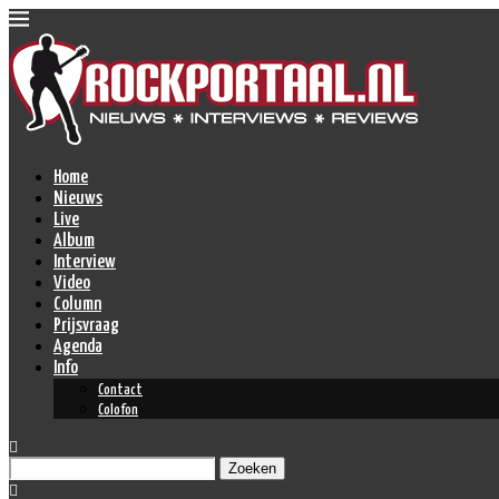
Home
Nieuws
Live
Album
Interview
Video
Column
Prijsvraag
Agenda
Info
Contact
Colofon
Zoeken