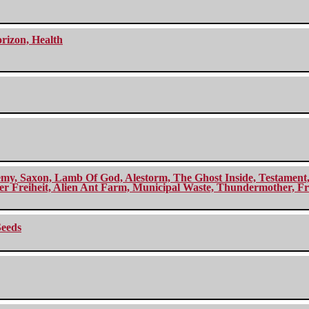
orizon, Health
my, Saxon, Lamb Of God, Alestorm, The Ghost Inside, Testament, A
r Freiheit, Alien Ant Farm, Municipal Waste, Thundermother, Fro
Seeds