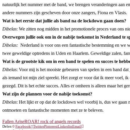
natuurlijk het nummer met de band, we brengen veranderingen aan en
andere nummers zijn gescheven door onze zangers, Fiona en Vlasis.
Wat is het eerste dat jullie als band na de lockdown gaan doen?
Dibelas
: We zitten nog midden in het promotionele proces van ons n
Overwegen jullie ook om in de nabije toekomst in Nederland te sp
Dibelas:
Nederland is voor ons een fantastische bestemming en we w
twee geweldige optredens in Uden en Haarlem. Geweldige zalen, fanta
Wat is de grootste kik om in een band te spelen en succes te hebb
Dibelas
: Voor mij is het mooiste gebeuren van spelen in een band dat je
als iemand tot mijn ziel spreekt. Het zorgt er voor dat ik meer voel, i
gezegd. Dit is het echte succes. Alles er omheen is alleen maar het g
Wat zijn de plannen voor de nabije toekomst?
Dibelas
: Het lijkt er op dat de lockdown wel voorbij is, dus we gaan
ontmoeten en fantastische momenten met ze te beleven.
Fallen Arise
ROAR! rock of angels records
Delen
0
Facebook
Twitter
Pinterest
Linkedin
Email