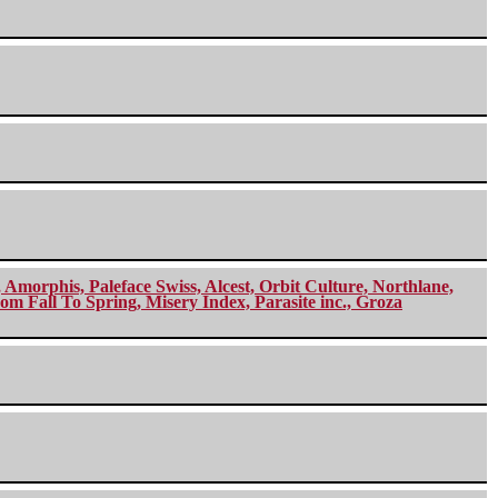
morphis, Paleface Swiss, Alcest, Orbit Culture, Northlane,
m Fall To Spring, Misery Index, Parasite inc., Groza