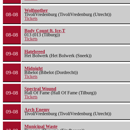
Wolfmother
08-08
TivoliVredenburg (TivoliVredenburg (Utrecht))
Tickets
Body Count ft. Ice-T
08-08
013 (013 (Tilburg))
Tickets
Hatebreed
09-08
Het Bolwerk (Het Bolwerk (Sneek))
Midnight
09-08
Bibelot (Bibelot (Dordrecht))
Tickets
Spectral Wound
09-08
Hall Of Fame (Hall Of Fame (Tilburg))
Tickets
Arch Enemy
09-08
TivoliVredenburg (TivoliVredenburg (Utrecht))
Municipal Waste