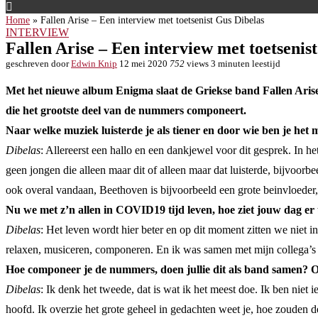
Home
»
Fallen Arise – Een interview met toetsenist Gus Dibelas
INTERVIEW
Fallen Arise – Een interview met toetsenis
geschreven door
Edwin Knip
12 mei 2020
752
views
3 minuten leestijd
Met het nieuwe album Enigma slaat de Griekse band Fallen Arise 
die het grootste deel van de nummers componeert.
Naar welke muziek luisterde je als tiener en door wie ben je het 
Dibelas
: Allereerst een hallo en een dankjewel voor dit gesprek. In he
geen jongen die alleen maar dit of alleen maar dat luisterde, bijvoorbe
ook overal vandaan, Beethoven is bijvoorbeeld een grote beinvloede
Nu we met z’n allen in COVID19 tijd leven, hoe ziet jouw dag er 
Dibelas
: Het leven wordt hier beter en op dit moment zitten we niet i
relaxen, musiceren, componeren. En ik was samen met mijn collega’s
Hoe componeer je de nummers, doen jullie dit als band samen? Of
Dibelas
: Ik denk het tweede, dat is wat ik het meest doe. Ik ben niet
hoofd. Ik overzie het grote geheel in gedachten weet je, hoe zouden de