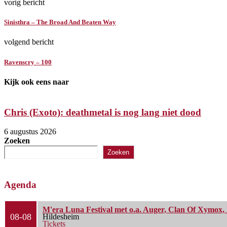
vorig bericht
Sinisthra – The Broad And Beaten Way
volgend bericht
Ravenscry – 100
Kijk ook eens naar
Chris (Exoto): deathmetal is nog lang niet dood
6 augustus 2026
Zoeken
Zoeken
Agenda
M'era Luna Festival met o.a. Auger, Clan Of Xymox, 
08-08
Hildesheim
Tickets