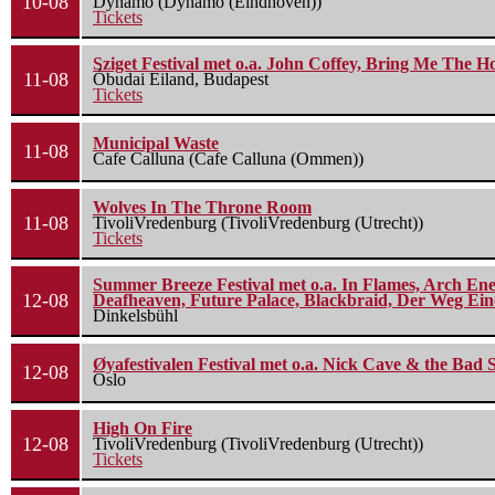
10-08
Dynamo (Dynamo (Eindhoven))
Tickets
Sziget Festival met o.a. John Coffey, Bring Me The H
11-08
Óbudai Eiland, Budapest
Tickets
Municipal Waste
11-08
Cafe Calluna (Cafe Calluna (Ommen))
Wolves In The Throne Room
11-08
TivoliVredenburg (TivoliVredenburg (Utrecht))
Tickets
Summer Breeze Festival met o.a. In Flames, Arch Ene
12-08
Deafheaven, Future Palace, Blackbraid, Der Weg Eine
Dinkelsbühl
Øyafestivalen Festival met o.a. Nick Cave & the Bad 
12-08
Oslo
High On Fire
12-08
TivoliVredenburg (TivoliVredenburg (Utrecht))
Tickets