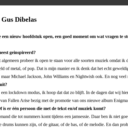
t Gus Dibelas
een nieuw hoofdstuk open, een goed moment om wat vragen te stell
meest geinspireerd?
t algemeen probeer ik open te staan voor alle soorten muziek omdat ik de
eld of metal, of pop. Dat is mijn manier en ik denk dat het echt geweldi
r, maar Michael Jackson, John Williams en Nightwish ook. En nog vee
uit?
n een lockdown modus, ik hoop dat dat zo blijft. In de dagen dat wij hi
 van Fallen Arise bezig met de promotie van ons nieuwe album Enigma
 is er één persoon die met de tekst en/of muziek komt?
 iemand die tot nummers komt tijdens een jamsessie. Daar ben ik niet go
 drums kunnen zijn, of de gitaar, of de bas, of de melodie. En dan prob