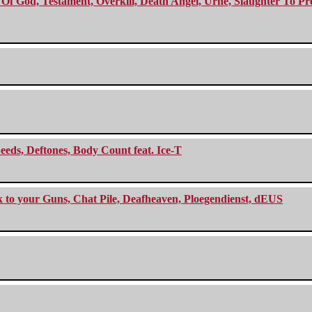
f God, Testament, Overkill, Death Angel, Urne, Slaughter To Prev
eeds, Deftones, Body Count feat. Ice-T
ck to your Guns, Chat Pile, Deafheaven, Ploegendienst, dEUS