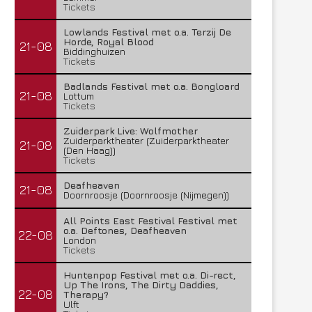
Tickets
Lowlands Festival met o.a. Terzij De
Horde, Royal Blood
21-08
Biddinghuizen
Tickets
Badlands Festival met o.a. Bongloard
21-08
Lottum
Tickets
Zuiderpark Live: Wolfmother
Zuiderparktheater (Zuiderparktheater
21-08
(Den Haag))
Tickets
Deafheaven
21-08
Doornroosje (Doornroosje (Nijmegen))
All Points East Festival Festival met
o.a. Deftones, Deafheaven
22-08
London
Tickets
Huntenpop Festival met o.a. Di-rect,
Up The Irons, The Dirty Daddies,
22-08
Therapy?
Ulft