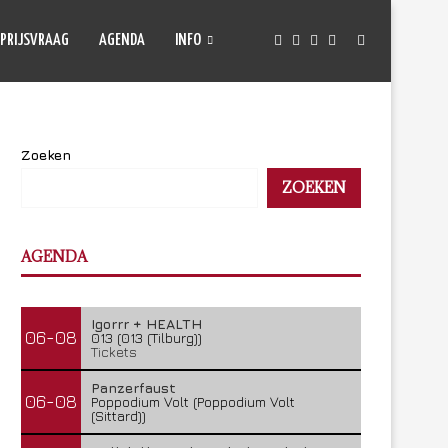
PRIJSVRAAG
AGENDA
INFO
Zoeken
ZOEKEN
AGENDA
Igorrr + HEALTH
06-08
013 (013 (Tilburg))
Tickets
Panzerfaust
06-08
Poppodium Volt (Poppodium Volt
(Sittard))