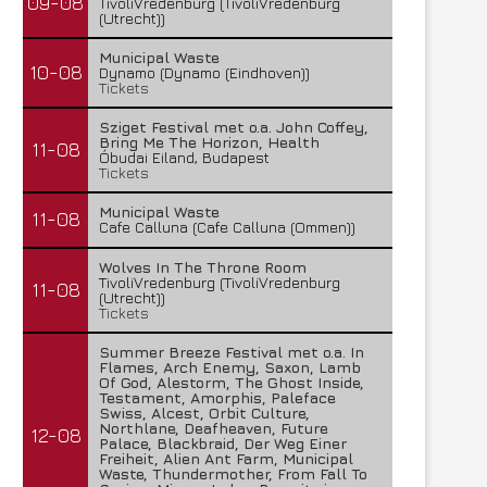
09-08
TivoliVredenburg (TivoliVredenburg
(Utrecht))
Municipal Waste
10-08
Dynamo (Dynamo (Eindhoven))
Tickets
Sziget Festival met o.a. John Coffey,
Bring Me The Horizon, Health
11-08
Óbudai Eiland, Budapest
Tickets
Municipal Waste
11-08
Cafe Calluna (Cafe Calluna (Ommen))
Wolves In The Throne Room
TivoliVredenburg (TivoliVredenburg
11-08
(Utrecht))
Tickets
Summer Breeze Festival met o.a. In
Flames, Arch Enemy, Saxon, Lamb
Of God, Alestorm, The Ghost Inside,
Testament, Amorphis, Paleface
Swiss, Alcest, Orbit Culture,
Northlane, Deafheaven, Future
12-08
Palace, Blackbraid, Der Weg Einer
Freiheit, Alien Ant Farm, Municipal
Waste, Thundermother, From Fall To