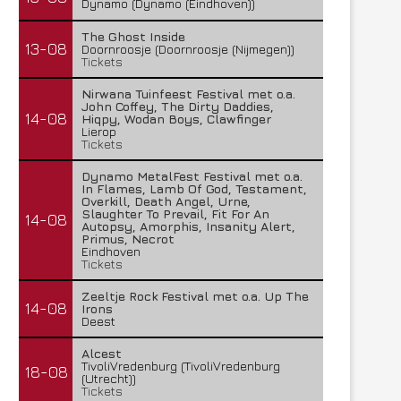
Dynamo (Dynamo (Eindhoven))
The Ghost Inside
13-08
Doornroosje (Doornroosje (Nijmegen))
Tickets
Nirwana Tuinfeest Festival met o.a.
John Coffey, The Dirty Daddies,
14-08
Hiqpy, Wodan Boys, Clawfinger
Lierop
Tickets
Dynamo MetalFest Festival met o.a.
In Flames, Lamb Of God, Testament,
Overkill, Death Angel, Urne,
Slaughter To Prevail, Fit For An
14-08
Autopsy, Amorphis, Insanity Alert,
Primus, Necrot
Eindhoven
Tickets
Zeeltje Rock Festival met o.a. Up The
14-08
Irons
Deest
Alcest
TivoliVredenburg (TivoliVredenburg
18-08
(Utrecht))
Tickets