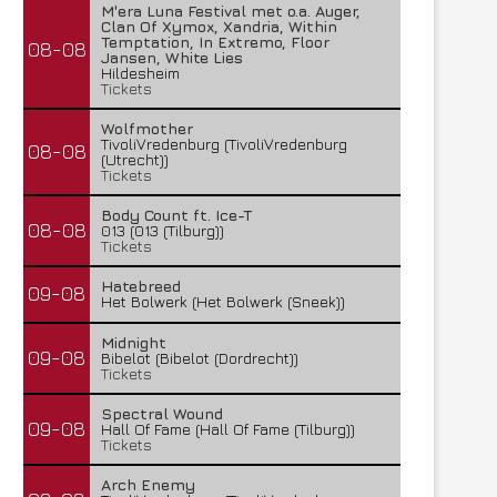
M'era Luna Festival met o.a. Auger,
Clan Of Xymox, Xandria, Within
Temptation, In Extremo, Floor
08-08
Jansen, White Lies
Hildesheim
Tickets
Wolfmother
TivoliVredenburg (TivoliVredenburg
08-08
(Utrecht))
Tickets
Body Count ft. Ice-T
08-08
013 (013 (Tilburg))
Tickets
Hatebreed
09-08
Het Bolwerk (Het Bolwerk (Sneek))
Midnight
09-08
Bibelot (Bibelot (Dordrecht))
Tickets
Spectral Wound
09-08
Hall Of Fame (Hall Of Fame (Tilburg))
Tickets
Arch Enemy