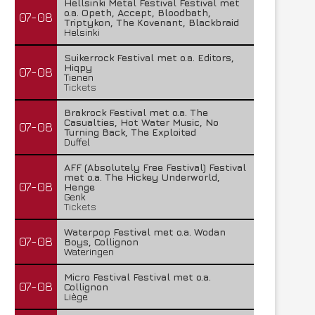
Hellsinki Metal Festival Festival met
o.a. Opeth, Accept, Bloodbath,
07-08
Triptykon, The Kovenant, Blackbraid
Helsinki
Suikerrock Festival met o.a. Editors,
Hiqpy
07-08
Tienen
Tickets
Brakrock Festival met o.a. The
Casualties, Hot Water Music, No
07-08
Turning Back, The Exploited
Duffel
AFF (Absolutely Free Festival) Festival
met o.a. The Hickey Underworld,
07-08
Henge
Genk
Tickets
Waterpop Festival met o.a. Wodan
07-08
Boys, Collignon
Wateringen
Micro Festival Festival met o.a.
07-08
Collignon
Liège