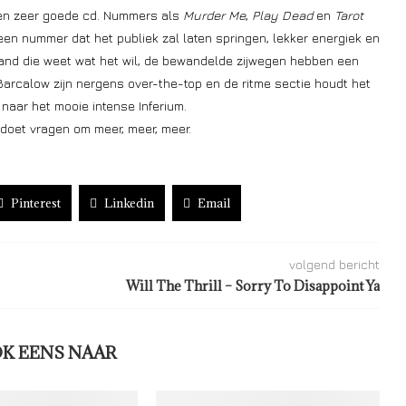
 een zeer goede cd. Nummers als
Murder Me
,
Play Dead
en
Tarot
een nummer dat het publiek zal laten springen, lekker energiek en
band die weet wat het wil, de bewandelde zijwegen hebben een
rcalow zijn nergens over-the-top en de ritme sectie houdt het
k naar het mooie intense Inferium.
doet vragen om meer, meer, meer.
Pinterest
Linkedin
Email
volgend bericht
Will The Thrill – Sorry To Disappoint Ya
OK EENS NAAR