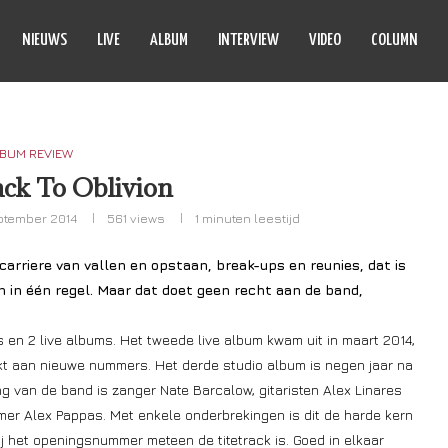
NIEUWS
LIVE
ALBUM
INTERVIEW
VIDEO
COLUMN
BUM REVIEW
ack To Oblivion
ptember 2014
561
views
1 minuten leestijd
carriere van vallen en opstaan, break-ups en reunies, dat is
h in één regel. Maar dat doet geen recht aan de band,
s en 2 live albums. Het tweede live album kwam uit in maart 2014,
werkt aan nieuwe nummers. Het derde studio album is negen jaar na
ng van de band is zanger Nate Barcalow, gitaristen Alex Linares
er Alex Pappas. Met enkele onderbrekingen is dit de harde kern
 het openingsnummer meteen de titetrack is. Goed in elkaar