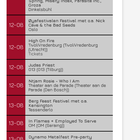
Spring, Misery Index, Parasite inc.,
Groza
Dinkelsbühl
Øyafestivalen Festival met o.a. Nick
12-08
Cave & the Bad Seeds
Oslo
High On Fire
TivoliVredenburg (TivoliVredenburg
12-08
(Utrecht))
Tickets
Judas Priest
12-08
013 (013 (Tilburg))
Ntjam Rosie - Who I Am
12-08
Theater aan de Parade (Theater aan de
Parade (Den Bosch))
Berg Feest Festival met o.a.
13-08
Kensington
Tessenderlo
In Flames + Employed To Serve
13-08
OM (OM (Seraing))
Dynamo Metalfest Pre-party
13-08