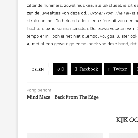
zittende nummers, zowel muzikaal als tekstueel, is dit
zijn de juweeltjes van deze cd.
Further From The Few
is 
strak nummer. De hele cd ademt een sfeer uit van een 
hechtere band kunnen smeden. De rauwe vocalen van Ba
tempo er in. Toch is het niet allemaal vol gas, luister oo
Al met al een geweldige come-back van deze band, dat 
Facebook
Twitter
0
DELEN
vorig bericht
Mind Maze – Back From The Edge
KIJK O