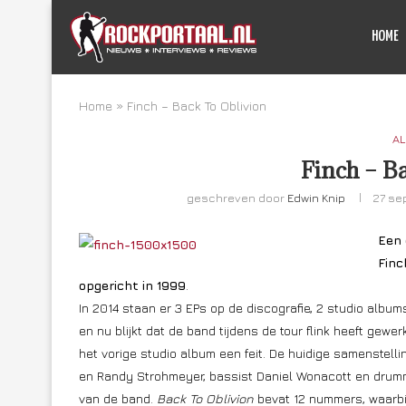
HOME
Home
»
Finch – Back To Oblivion
AL
Finch – B
geschreven door
Edwin Knip
27 se
Een 
Finc
opgericht in 1999
.
In 2014 staan er 3 EPs op de discografie, 2 studio album
en nu blijkt dat de band tijdens de tour flink heeft ge
het vorige studio album een feit. De huidige samenstelli
en Randy Strohmeyer, bassist Daniel Wonacott en drumm
van de band.
Back To Oblivion
bevat 12 nummers, waarbij