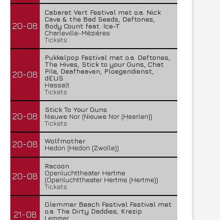
Cabaret Vert Festival met o.a. Nick
Cave & the Bad Seeds, Deftones,
20-08
Body Count feat. Ice-T
Charleville-Mézières
Tickets
Pukkelpop Festival met o.a. Deftones,
The Hives, Stick to your Guns, Chat
Pile, Deafheaven, Ploegendienst,
20-08
dEUS
Hasselt
Tickets
Stick To Your Guns
20-08
Nieuwe Nor (Nieuwe Nor (Heerlen))
Tickets
Wolfmother
20-08
Hedon (Hedon (Zwolle))
Racoon
Openluchttheater Hertme
20-08
(Openluchttheater Hertme (Hertme))
Tickets
Glemmer Beach Festival Festival met
o.a. The Dirty Daddies, Krezip
21-08
Lemmer