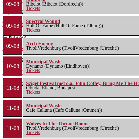
09-08
Bibelot (Bibelot (Dordrecht))
Tickets
26 juli 2026
Spectral Wound
The Fifth Alliance – Stenahoria
09-08
Hall Of Fame (Hall Of Fame (Tilburg))
Tickets
22 juli 2026
Arch Enemy
09-08
Gallon – A Spell Called Reality
TivoliVredenburg (TivoliVredenburg (Utrecht))
22 juli 2026
Municipal Waste
10-08
Dynamo (Dynamo (Eindhoven))
Tickets
Green Carnation – A Dark Poem II: Sanguis
Sziget Festival met o.a. John Coffey, Bring Me The H
20 juli 2026
11-08
Óbudai Eiland, Budapest
Tickets
Municipal Waste
11-08
Cafe Calluna (Cafe Calluna (Ommen))
Wolves In The Throne Room
11-08
TivoliVredenburg (TivoliVredenburg (Utrecht))
Tickets