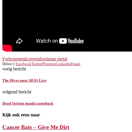
Forlorn
metalcore
midsommar metal
Delen
0
Facebook
Twitter
Pinterest
Linkedin
Email
vorig bericht
The Hives naar AFAS Live
volgend bericht
Dead Serious maakt comeback
Kijk ook eens naar
Cancer Bats – Give Me Dirt