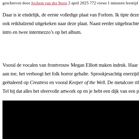
geschreven door
Jochem van der Steen
2 april 2025
772
views
1 minuten leestijd
Daar is ie eindelijk, de eerste volledige plaat van Forlorn. Ik tipte de
ook reikhalzend uitgekeken naar deze plaat. Naast eerder uitgebrachte
intro en twee intermezzo’s op het album.
Vooral de vocalen van frontvrouw Megan Elliott maken indruk. Haar s
aan toe, het verhoogt het folk horror gehalte. Sprookjesachtig enerzij
geëtaleerd op
Creatress
en vooral
Keeper of the Well
. De metalcore ri
Tel bij dat alles het sfeervolle artwork op en je hebt een dijk van een p