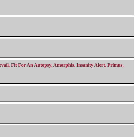
ail, Fit For An Autopsy, Amorphis, Insanity Alert, Primus,