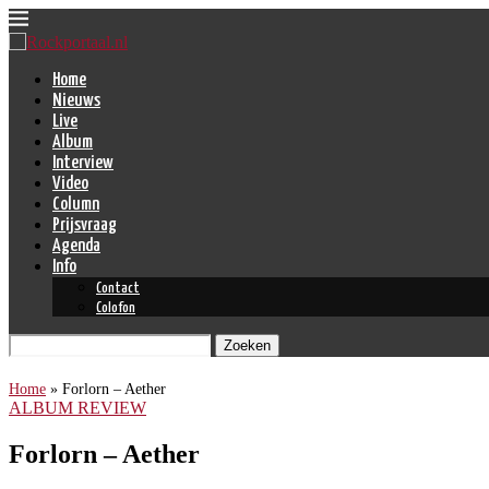
Home
Nieuws
Live
Album
Interview
Video
Column
Prijsvraag
Agenda
Info
Contact
Colofon
Zoeken
Home
»
Forlorn – Aether
ALBUM REVIEW
Forlorn – Aether