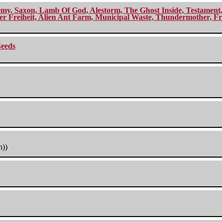
my, Saxon, Lamb Of God, Alestorm, The Ghost Inside, Testament, A
r Freiheit, Alien Ant Farm, Municipal Waste, Thundermother, Fro
Seeds
h))