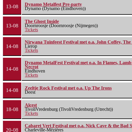
Dynamo Metalfest Pre-party
13-08
Dynamo (Dynamo (Eindhoven))
The Ghost Inside
13-08
Doornroosje (Doornroosje (Nijmegen))
Tickets
Nirwana Tuinfeest Festival met o.a. John Coffey, Th
14-08
Lierop
Tickets
Dynamo MetalFest Festival met o.a. In Flames, Lamb O
Necrot
14-08
Eindhoven
Tickets
Zeeltje Rock Festival met o.a. Up The Irons
14-08
Deest
Alcest
18-08
TivoliVredenburg (TivoliVredenburg (Utrecht))
Tickets
Cabaret Vert Festival met o.a. Nick Cave & the Bad S
20-08
Charleville-Mézières