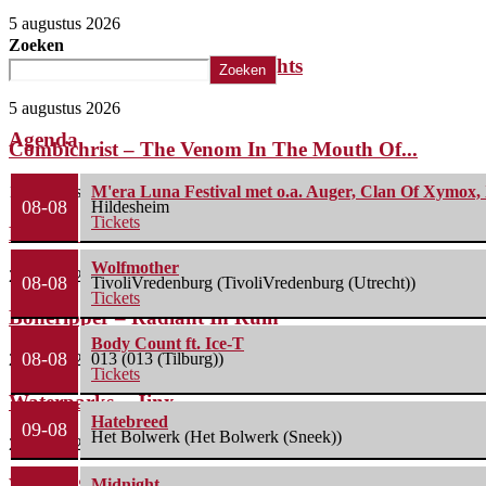
5 augustus 2026
Zoeken
The Iron Roses – Molotov Nights
Zoeken
5 augustus 2026
Agenda
Combichrist – The Venom In The Mouth Of...
1 augustus 2026
M'era Luna Festival met o.a. Auger, Clan Of Xymox, 
08-08
Hildesheim
Tickets
Lunatic Soul – Transition II
Wolfmother
29 juli 2026
08-08
TivoliVredenburg (TivoliVredenburg (Utrecht))
Tickets
Boneripper – Radiant In Ruin
Body Count ft. Ice-T
08-08
013 (013 (Tilburg))
27 juli 2026
Tickets
Waterparks – Jinx
Hatebreed
09-08
Het Bolwerk (Het Bolwerk (Sneek))
26 juli 2026
Wailin’ Storms – The Arsonist
Midnight