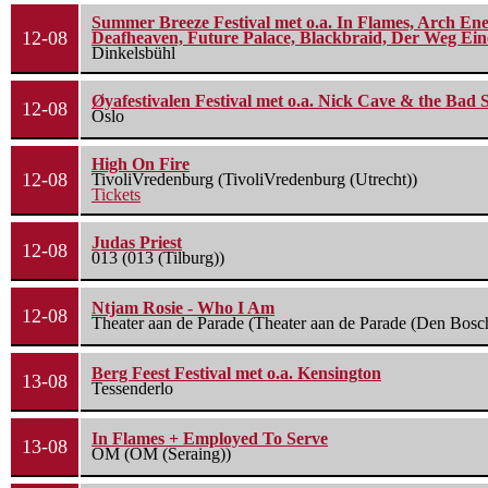
Summer Breeze Festival met o.a. In Flames, Arch Ene
12-08
Deafheaven, Future Palace, Blackbraid, Der Weg Eine
Dinkelsbühl
Øyafestivalen Festival met o.a. Nick Cave & the Bad 
12-08
Oslo
High On Fire
12-08
TivoliVredenburg (TivoliVredenburg (Utrecht))
Tickets
Judas Priest
12-08
013 (013 (Tilburg))
Ntjam Rosie - Who I Am
12-08
Theater aan de Parade (Theater aan de Parade (Den Bosc
Berg Feest Festival met o.a. Kensington
13-08
Tessenderlo
In Flames + Employed To Serve
13-08
OM (OM (Seraing))