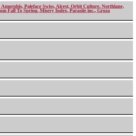
morphis, Paleface Swiss, Alcest, Orbit Culture, Northlane,
m Fall To Spring, Misery Index, Parasite inc., Groza