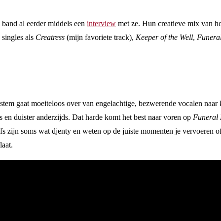
ze band al eerder middels een
interview
met ze. Hun creatieve mix van hor
 singles als
Creatress
(mijn favoriete track),
Keeper of the Well
,
Funeral
tem gaat moeiteloos over van engelachtige, bezwerende vocalen naar kne
ds en duister anderzijds. Dat harde komt het best naar voren op
Funeral 
ffs zijn soms wat djenty en weten op de juiste momenten je vervoeren of
laat.