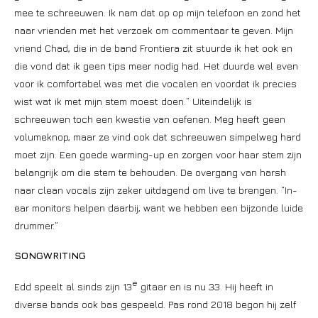
mee te schreeuwen. Ik nam dat op op mijn telefoon en zond het
naar vrienden met het verzoek om commentaar te geven. Mijn
vriend Chad, die in de band Frontiera zit stuurde ik het ook en
die vond dat ik geen tips meer nodig had. Het duurde wel even
voor ik comfortabel was met die vocalen en voordat ik precies
wist wat ik met mijn stem moest doen.” Uiteindelijk is
schreeuwen toch een kwestie van oefenen. Meg heeft geen
volumeknop, maar ze vind ook dat schreeuwen simpelweg hard
moet zijn. Een goede warming-up en zorgen voor haar stem zijn
belangrijk om die stem te behouden. De overgang van harsh
naar clean vocals zijn zeker uitdagend om live te brengen. “In-
ear monitors helpen daarbij, want we hebben een bijzonde luide
drummer.”
SONGWRITING
e
Edd speelt al sinds zijn 13
gitaar en is nu 33. Hij heeft in
diverse bands ook bas gespeeld. Pas rond 2018 begon hij zelf