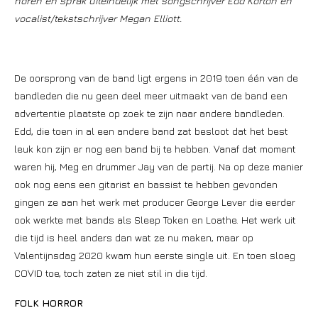
horen en sprak uiteindelijk met songschrijver Edd Korton en
vocalist/tekstschrijver Megan Elliott.
De oorsprong van de band ligt ergens in 2019 toen één van de
bandleden die nu geen deel meer uitmaakt van de band een
advertentie plaatste op zoek te zijn naar andere bandleden.
Edd, die toen in al een andere band zat besloot dat het best
leuk kon zijn er nog een band bij te hebben. Vanaf dat moment
waren hij, Meg en drummer Jay van de partij. Na op deze manier
ook nog eens een gitarist en bassist te hebben gevonden
gingen ze aan het werk met producer George Lever die eerder
ook werkte met bands als Sleep Token en Loathe. Het werk uit
die tijd is heel anders dan wat ze nu maken, maar op
Valentijnsdag 2020 kwam hun eerste single uit. En toen sloeg
COVID toe, toch zaten ze niet stil in die tijd.
FOLK HORROR