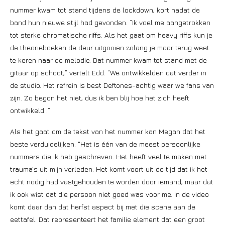
nummer kwam tot stand tijdens de lockdown, kort nadat de
band hun nieuwe stijl had gevonden. “Ik voel me aangetrokken
tot sterke chromatische riffs. Als het gaat om heavy riffs kun je
de theorieboeken de deur uitgooien zolang je maar terug weet
te keren naar de melodie. Dat nummer kwam tot stand met de
gitaar op schoot,” vertelt Edd. “We ontwikkelden dat verder in
de studio. Het refrein is best Deftones-achtig waar we fans van
zijn. Zo begon het niet, dus ik ben blij hoe het zich heeft
ontwikkeld .”
Als het gaat om de tekst van het nummer kan Megan dat het
beste verduidelijken. “Het is één van de meest persoonlijke
nummers die ik heb geschreven. Het heeft veel te maken met
trauma’s uit mijn verleden. Het komt voort uit de tijd dat ik het
echt nodig had vastgehouden te worden door iemand, maar dat
ik ook wist dat die persoon niet goed was voor me. In de video
komt daar dan dat herfst aspect bij met die scene aan de
eettafel. Dat representeert het familie element dat een groot