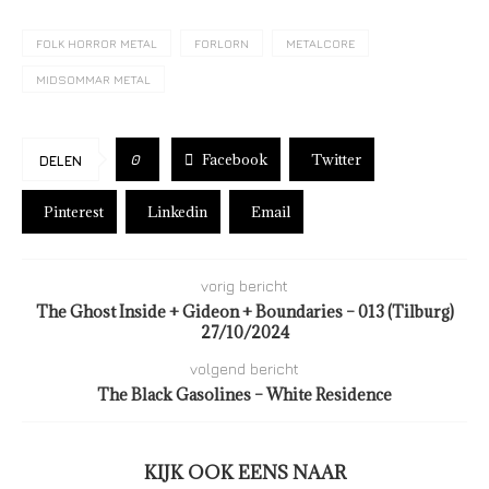
FOLK HORROR METAL
FORLORN
METALCORE
MIDSOMMAR METAL
Facebook
Twitter
0
DELEN
Pinterest
Linkedin
Email
vorig bericht
The Ghost Inside + Gideon + Boundaries – 013 (Tilburg)
27/10/2024
volgend bericht
The Black Gasolines – White Residence
KIJK OOK EENS NAAR