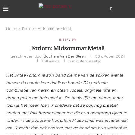
Home
»
Forlorn: Midsommar Metal!
INTERVIEW
Forlorn: Midsommar Metal!
geschreven door
Jochem Van Der Steen
30 oktober 2024
1,5K
views
5 minuten leestijd
Het Britse Forlorn is zo’n band die me van de sokken wist te
blazen de eerste keer dat ik ze hoorde. Die perfecte
combinatie van harsh en clean vocals, originele riffs en
drums pakte me helemaal in. De basis lijkt metalcore, maar
toch is het meer. Toen ik ontdekte dat ze ook nog creatief
spelen met folk horror elementen die hun oorsprong lijken te
vinden in de populaire horrorfilm Midsommar was ik helemaal
om. Ik zocht dan ook contact met de band om hun verhaal te