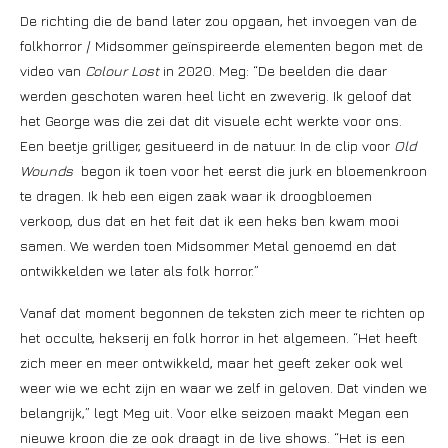
De richting die de band later zou opgaan, het invoegen van de
folkhorror / Midsommer geïnspireerde elementen begon met de
video van
Colour Lost
in 2020. Meg: “De beelden die daar
werden geschoten waren heel licht en zweverig. Ik geloof dat
het George was die zei dat dit visuele echt werkte voor ons.
Een beetje grilliger, gesitueerd in de natuur. In de clip voor
Old
Wounds
begon ik toen voor het eerst die jurk en bloemenkroon
te dragen. Ik heb een eigen zaak waar ik droogbloemen
verkoop, dus dat en het feit dat ik een heks ben kwam mooi
samen. We werden toen Midsommer Metal genoemd en dat
ontwikkelden we later als folk horror.”
Vanaf dat moment begonnen de teksten zich meer te richten op
het occulte, hekserij en folk horror in het algemeen. “Het heeft
zich meer en meer ontwikkeld, maar het geeft zeker ook wel
weer wie we echt zijn en waar we zelf in geloven. Dat vinden we
belangrijk,” legt Meg uit. Voor elke seizoen maakt Megan een
nieuwe kroon die ze ook draagt in de live shows. “Het is een