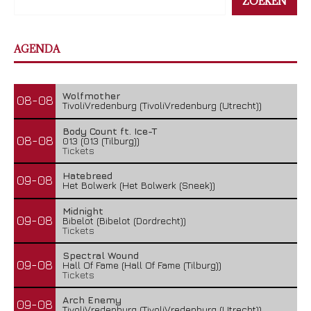
ZOEKEN
AGENDA
Wolfmother
08-08
TivoliVredenburg (TivoliVredenburg (Utrecht))
Body Count ft. Ice-T
08-08
013 (013 (Tilburg))
Tickets
Hatebreed
09-08
Het Bolwerk (Het Bolwerk (Sneek))
Midnight
09-08
Bibelot (Bibelot (Dordrecht))
Tickets
Spectral Wound
09-08
Hall Of Fame (Hall Of Fame (Tilburg))
Tickets
Arch Enemy
09-08
TivoliVredenburg (TivoliVredenburg (Utrecht))