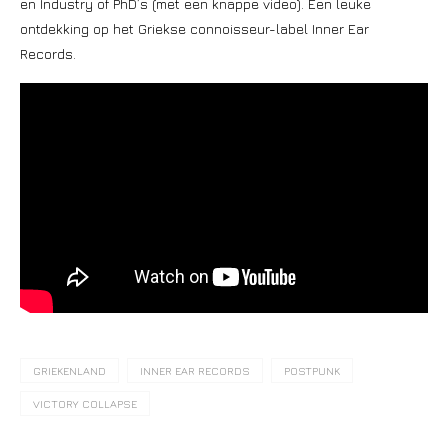
en Industry of PhD’s (met een knappe video). Een leuke
ontdekking op het Griekse connoisseur-label Inner Ear
Records.
GRIEKENLAND
INNER EAR RECORDS
POSTPUNK
VICTORY COLLAPSE