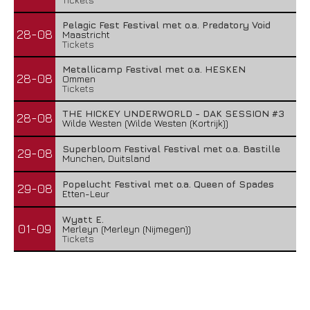
Pelagic Fest Festival met o.a. Predatory Void
28-08
Maastricht
Tickets
Metallicamp Festival met o.a. HESKEN
28-08
Ommen
Tickets
THE HICKEY UNDERWORLD - DAK SESSION #3
28-08
Wilde Westen (Wilde Westen (Kortrijk))
Superbloom Festival Festival met o.a. Bastille
29-08
Munchen, Duitsland
Popelucht Festival met o.a. Queen of Spades
29-08
Etten-Leur
Wyatt E.
01-09
Merleyn (Merleyn (Nijmegen))
Tickets