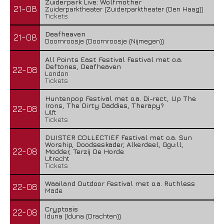
Zuiderpark Live: Wolfmother
21-08
Zuiderparktheater (Zuiderparktheater (Den Haag))
Tickets
Deafheaven
21-08
Doornroosje (Doornroosje (Nijmegen))
All Points East Festival Festival met o.a.
Deftones, Deafheaven
22-08
London
Tickets
Huntenpop Festival met o.a. Di-rect, Up The
Irons, The Dirty Daddies, Therapy?
22-08
Ulft
Tickets
DUISTER COLLECTIEF Festival met o.a. Sun
Worship, Doodseskader, Alkerdeel, Ggu:ll,
22-08
Modder, Terzij De Horde
Utrecht
Tickets
Waailand Outdoor Festival met o.a. Ruthless
22-08
Made
Cryptosis
22-08
Iduna (Iduna (Drachten))