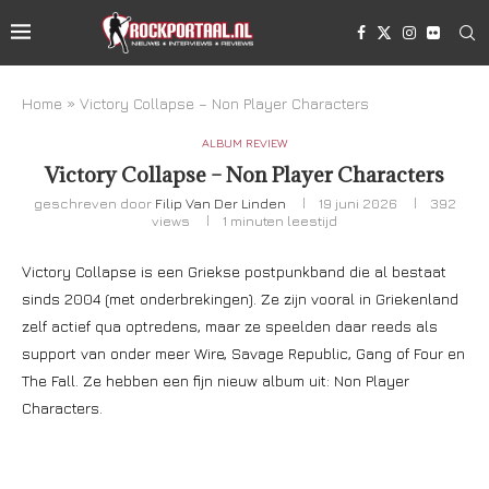
Home
»
Victory Collapse – Non Player Characters
ALBUM REVIEW
Victory Collapse – Non Player Characters
geschreven door
Filip Van Der Linden
19 juni 2026
392
views
1 minuten leestijd
Victory Collapse is een Griekse postpunkband die al bestaat
sinds 2004 (met onderbrekingen). Ze zijn vooral in Griekenland
zelf actief qua optredens, maar ze speelden daar reeds als
support van onder meer Wire, Savage Republic, Gang of Four en
The Fall. Ze hebben een fijn nieuw album uit: Non Player
Characters.