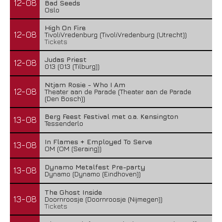
12-08
Bad Seeds
Oslo
High On Fire
12-08
TivoliVredenburg (TivoliVredenburg (Utrecht))
Tickets
Judas Priest
12-08
013 (013 (Tilburg))
Ntjam Rosie - Who I Am
12-08
Theater aan de Parade (Theater aan de Parade
(Den Bosch))
Berg Feest Festival met o.a. Kensington
13-08
Tessenderlo
In Flames + Employed To Serve
13-08
OM (OM (Seraing))
Dynamo Metalfest Pre-party
13-08
Dynamo (Dynamo (Eindhoven))
The Ghost Inside
13-08
Doornroosje (Doornroosje (Nijmegen))
Tickets