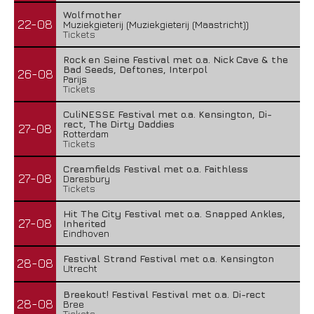
Wolfmother
22-08
Muziekgieterij (Muziekgieterij (Maastricht))
Tickets
Rock en Seine Festival met o.a. Nick Cave & the
Bad Seeds, Deftones, Interpol
26-08
Parijs
Tickets
CuliNESSE Festival met o.a. Kensington, Di-
rect, The Dirty Daddies
27-08
Rotterdam
Tickets
Creamfields Festival met o.a. Faithless
27-08
Daresbury
Tickets
Hit The City Festival met o.a. Snapped Ankles,
27-08
Inherited
Eindhoven
Festival Strand Festival met o.a. Kensington
28-08
Utrecht
Breekout! Festival Festival met o.a. Di-rect
28-08
Bree
Tickets