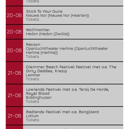
Tickets
Stick To Your Guns
20-08
Nieuwe Nor (Nieuwe Nor (Heerlen))
Tickets
Wolfmother
20-08
Hedon (Hedon (Zwolle))
Racoon
Openluchttheater Hertme (Openluchttheater
20-08
Hertme (Hertme))
Tickets
Glemmer Beach Festival Festival met o.a. The
Dirty Daddies, Krezip
21-08
Lemmer
Tickets
Lowlands Festival met o.a. Terzij De Horde,
Royal Blood
21-08
Biddinghuizen
Tickets
Badlands Festival met o.a. Bongloard
21-08
Lottum
Tickets