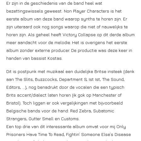
Er zijn in de geschiedenis van de band heel wat
bezettingswissels geweest. Non Player Characters is het
eerste album van deze band waarop synths te horen zijn. Er
zijn uiteraard ook nog songs waarop die niet of nauwelijks te
horen zijn. Als geheel heeft Victory Collapse op dit derde album
meer aandacht voor de melodie. Het is overigens het eerste
album zonder externe producer. De productie was deze keer in
handen van bassist Kostas.
Dit is postpunk met muzikaal een duidelijke Britse insteek (denk
aan The Slits, Buzzcocks, Department S, Ist Ist, The Sound,
Editors, …), nog benadrukt door de vocalen die een typisch
Brits accent/dialect laten horen (ik gok op Manchester of
Bristol). Toch liggen er ook vergelijkingen met bijvoorbeeld
Belgische bands voor de hand: Red Zebra, Subatomic
Strangers, Gutter Smell en Customs.
Een top drie van dit interessante album omvat voor mij Only
Prisoners Have Time To Read, Fightin’ Someone Else’s Disease