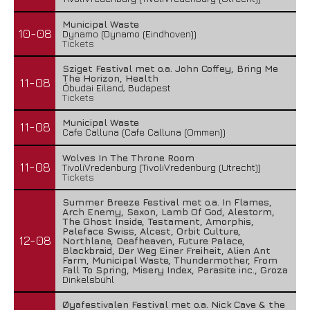
Municipal Waste
10-08
Dynamo (Dynamo (Eindhoven))
Tickets
Sziget Festival met o.a. John Coffey, Bring Me
The Horizon, Health
11-08
Óbudai Eiland, Budapest
Tickets
Municipal Waste
11-08
Cafe Calluna (Cafe Calluna (Ommen))
Wolves In The Throne Room
11-08
TivoliVredenburg (TivoliVredenburg (Utrecht))
Tickets
Summer Breeze Festival met o.a. In Flames,
Arch Enemy, Saxon, Lamb Of God, Alestorm,
The Ghost Inside, Testament, Amorphis,
Paleface Swiss, Alcest, Orbit Culture,
12-08
Northlane, Deafheaven, Future Palace,
Blackbraid, Der Weg Einer Freiheit, Alien Ant
Farm, Municipal Waste, Thundermother, From
Fall To Spring, Misery Index, Parasite inc., Groza
Dinkelsbühl
Øyafestivalen Festival met o.a. Nick Cave & the