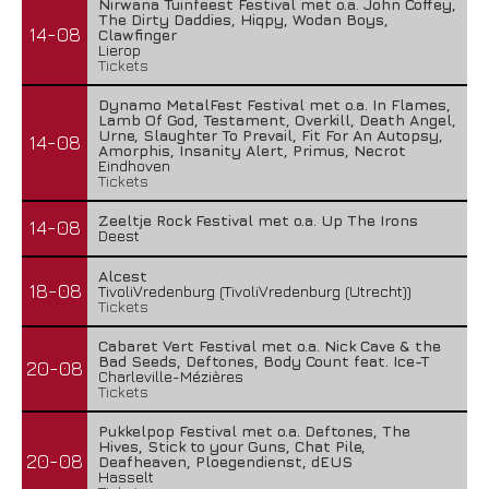
Nirwana Tuinfeest Festival met o.a. John Coffey,
The Dirty Daddies, Hiqpy, Wodan Boys,
14-08
Clawfinger
Lierop
Tickets
Dynamo MetalFest Festival met o.a. In Flames,
Lamb Of God, Testament, Overkill, Death Angel,
Urne, Slaughter To Prevail, Fit For An Autopsy,
14-08
Amorphis, Insanity Alert, Primus, Necrot
Eindhoven
Tickets
Zeeltje Rock Festival met o.a. Up The Irons
14-08
Deest
Alcest
18-08
TivoliVredenburg (TivoliVredenburg (Utrecht))
Tickets
Cabaret Vert Festival met o.a. Nick Cave & the
Bad Seeds, Deftones, Body Count feat. Ice-T
20-08
Charleville-Mézières
Tickets
Pukkelpop Festival met o.a. Deftones, The
Hives, Stick to your Guns, Chat Pile,
20-08
Deafheaven, Ploegendienst, dEUS
Hasselt