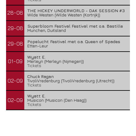
THE HICKEY UNDERWORLD - DAK SESSION #3
28-08
Wilde Westen (Wilde Westen (Kortrijk))
Superbloom Festival Festival met o.a. Bastille
29-08
Munchen, Duitsland
Popelucht Festival met o.a. Queen of Spades
29-08
Etten-Leur
Wyatt E.
01-09
Merleyn (Merleyn (Nijmegen))
Tickets
Chuck Ragan
02-09
TivoliVredenburg (TivoliVredenburg (Utrecht))
Tickets
Wyatt E.
02-09
Musicon (Musicon (Den Haag))
Tickets