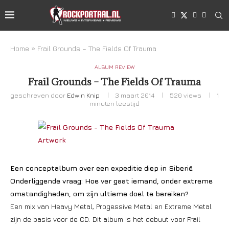
Home
»
Frail Grounds – The Fields Of Trauma
ALBUM REVIEW
Frail Grounds – The Fields Of Trauma
geschreven door
Edwin Knip
3 maart 2014
520
views
1
minuten leestijd
Een conceptalbum over een expeditie diep in Siberië.
Onderliggende vraag: Hoe ver gaat iemand, onder extreme
omstandigheden, om zijn ultieme doel te bereiken?
Een mix van Heavy Metal, Progessive Metal en Extreme Metal
zijn de basis voor de CD. Dit album is het debuut voor Frail