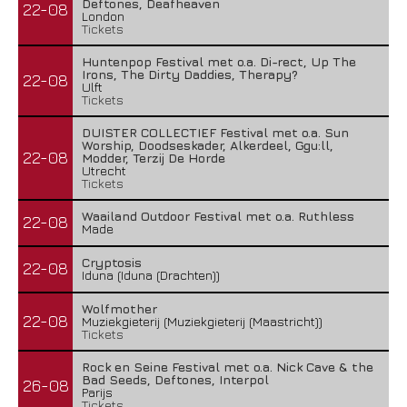
Deftones, Deafheaven
22-08
London
Tickets
Huntenpop Festival met o.a. Di-rect, Up The
Irons, The Dirty Daddies, Therapy?
22-08
Ulft
Tickets
DUISTER COLLECTIEF Festival met o.a. Sun
Worship, Doodseskader, Alkerdeel, Ggu:ll,
22-08
Modder, Terzij De Horde
Utrecht
Tickets
Waailand Outdoor Festival met o.a. Ruthless
22-08
Made
Cryptosis
22-08
Iduna (Iduna (Drachten))
Wolfmother
22-08
Muziekgieterij (Muziekgieterij (Maastricht))
Tickets
Rock en Seine Festival met o.a. Nick Cave & the
Bad Seeds, Deftones, Interpol
26-08
Parijs
Tickets