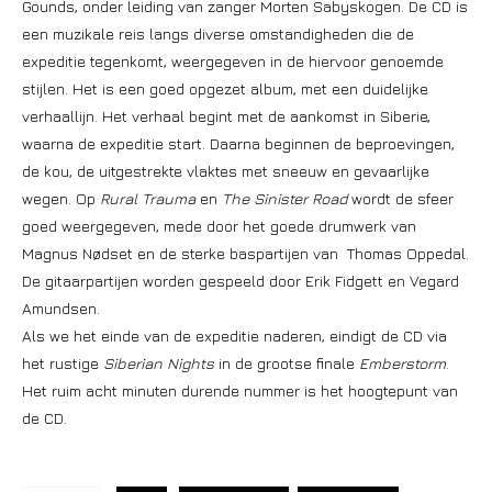
Gounds, onder leiding van zanger Morten Sabyskogen. De CD is
een muzikale reis langs diverse omstandigheden die de
expeditie tegenkomt, weergegeven in de hiervoor genoemde
stijlen. Het is een goed opgezet album, met een duidelijke
verhaallijn. Het verhaal begint met de aankomst in Siberie,
waarna de expeditie start. Daarna beginnen de beproevingen,
de kou, de uitgestrekte vlaktes met sneeuw en gevaarlijke
wegen. Op
Rural Trauma
en
The Sinister Road
wordt de sfeer
goed weergegeven, mede door het goede drumwerk van
Magnus Nødset en de sterke baspartijen van Thomas Oppedal.
De gitaarpartijen worden gespeeld door Erik Fidgett en Vegard
Amundsen.
Als we het einde van de expeditie naderen, eindigt de CD via
het rustige
Siberian Nights
in de grootse finale
Emberstorm
.
Het ruim acht minuten durende nummer is het hoogtepunt van
de CD.