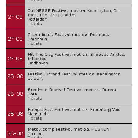
CuliNESSE Festival met o.a. Kensington, Di-
rect, The Dirty Daddies
27-08
Rotterdam
Tickets
Creamfields Festival met o.a. Faithless
27-08
Daresbury
Tickets
Hit The City Festival met o.a. Snapped Ankles,
27-08
Inherited
Eindhoven
Festival Strand Festival met o.a. Kensington
28-08
Utrecht
Breekout! Festival Festival met o.a. Di-rect
28-08
Bree
Tickets
Pelagic Fest Festival met o.a. Predatory Void
28-08
Maastricht
Tickets
Metallicamp Festival met o.a. HESKEN
28-08
Ommen
Tickets