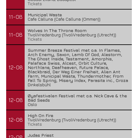
Tickets
Municipal Waste
11-08
Cafe Calluna (Cafe Calluna (Ommen))
Wolves In The Throne Room
11-08
TivoliVredenburg (TivoliVredenburg (Utrecht))
Tickets
Summer Breeze Festival met o.a. In Flames,
Arch Enemy, Saxon, Lamb Of God, Alestorm,
The Ghost Inside, Testament, Amorphis,
Paleface Swiss, Alcest, Orbit Culture,
12-08
Northlane, Deafheaven, Future Palace,
Blackbraid, Der Weg Einer Freiheit, Alien Ant
Farm, Municipal Waste, Thundermother, From
Fall To Spring, Misery Index, Parasite inc., Groza
Dinkelsbühl
Øyafestivalen Festival met o.a. Nick Cave & the
12-08
Bad Seeds
Oslo
High On Fire
12-08
TivoliVredenburg (TivoliVredenburg (Utrecht))
Tickets
Judas Priest
12-08