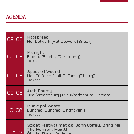
AGENDA
Hatebreed
09-08
Het Bolwerk (Het Bolwerk (Sneek))
Midnight
09-08
Bibelot (Bibelot (Dordrecht))
Tickets
Spectral Wound
09-08
Hall Of Fame (Hall Of Fame (Tilburg))
Tickets
Arch Enemy
09-08
TivoliVredenburg (TivoliVredenburg (Utrecht))
Municipal Waste
10-08
Dynamo (Dynamo (Eindhoven))
Tickets
Sziget Festival met o.a. John Coffey, Bring Me
The Horizon, Health
11-08
Óbudai Eiland, Budapest