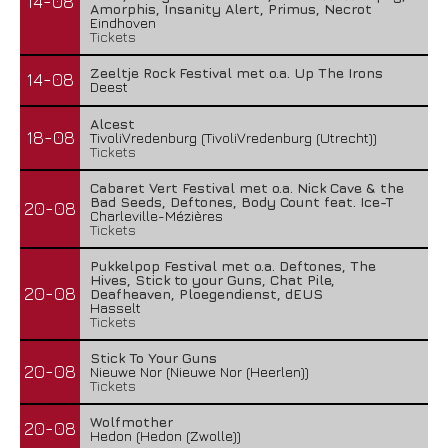
14-08
Amorphis, Insanity Alert, Primus, Necrot
Eindhoven
Tickets
Zeeltje Rock Festival met o.a. Up The Irons
14-08
Deest
Alcest
18-08
TivoliVredenburg (TivoliVredenburg (Utrecht))
Tickets
Cabaret Vert Festival met o.a. Nick Cave & the
Bad Seeds, Deftones, Body Count feat. Ice-T
20-08
Charleville-Mézières
Tickets
Pukkelpop Festival met o.a. Deftones, The
Hives, Stick to your Guns, Chat Pile,
20-08
Deafheaven, Ploegendienst, dEUS
Hasselt
Tickets
Stick To Your Guns
20-08
Nieuwe Nor (Nieuwe Nor (Heerlen))
Tickets
Wolfmother
20-08
Hedon (Hedon (Zwolle))