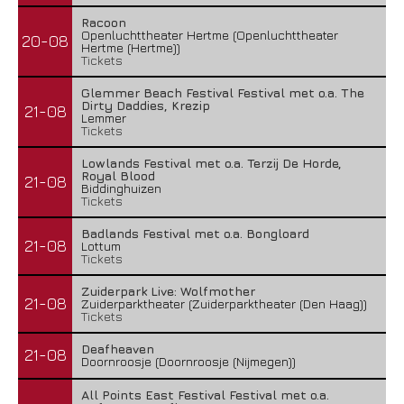
Racoon
Openluchttheater Hertme (Openluchttheater
20-08
Hertme (Hertme))
Tickets
Glemmer Beach Festival Festival met o.a. The
Dirty Daddies, Krezip
21-08
Lemmer
Tickets
Lowlands Festival met o.a. Terzij De Horde,
Royal Blood
21-08
Biddinghuizen
Tickets
Badlands Festival met o.a. Bongloard
21-08
Lottum
Tickets
Zuiderpark Live: Wolfmother
21-08
Zuiderparktheater (Zuiderparktheater (Den Haag))
Tickets
Deafheaven
21-08
Doornroosje (Doornroosje (Nijmegen))
All Points East Festival Festival met o.a.