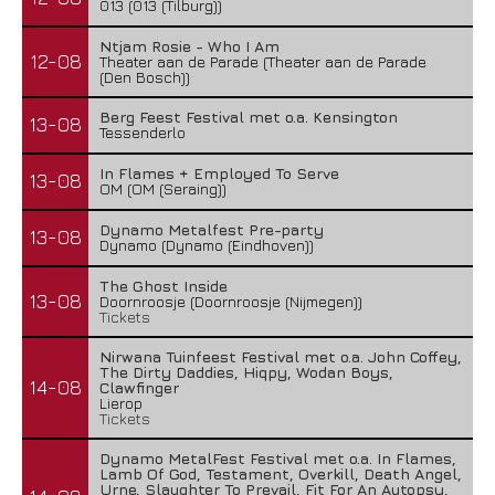
013 (013 (Tilburg))
Ntjam Rosie - Who I Am
12-08
Theater aan de Parade (Theater aan de Parade
(Den Bosch))
Berg Feest Festival met o.a. Kensington
13-08
Tessenderlo
In Flames + Employed To Serve
13-08
OM (OM (Seraing))
Dynamo Metalfest Pre-party
13-08
Dynamo (Dynamo (Eindhoven))
The Ghost Inside
13-08
Doornroosje (Doornroosje (Nijmegen))
Tickets
Nirwana Tuinfeest Festival met o.a. John Coffey,
The Dirty Daddies, Hiqpy, Wodan Boys,
14-08
Clawfinger
Lierop
Tickets
Dynamo MetalFest Festival met o.a. In Flames,
Lamb Of God, Testament, Overkill, Death Angel,
Urne, Slaughter To Prevail, Fit For An Autopsy,