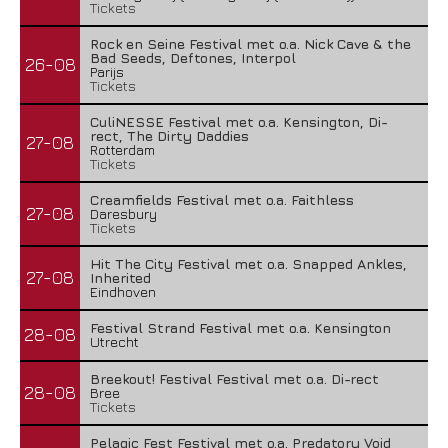
Tickets
Rock en Seine Festival met o.a. Nick Cave & the
Bad Seeds, Deftones, Interpol
26-08
Parijs
Tickets
CuliNESSE Festival met o.a. Kensington, Di-
rect, The Dirty Daddies
27-08
Rotterdam
Tickets
Creamfields Festival met o.a. Faithless
27-08
Daresbury
Tickets
Hit The City Festival met o.a. Snapped Ankles,
27-08
Inherited
Eindhoven
Festival Strand Festival met o.a. Kensington
28-08
Utrecht
Breekout! Festival Festival met o.a. Di-rect
28-08
Bree
Tickets
Pelagic Fest Festival met o.a. Predatory Void