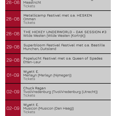
28-08
Maastricht
Tickets
Metallicamp Festival met o.a. HESKEN
28-08
Ommen
Tickets
THE HICKEY UNDERWORLD - DAK SESSION #3
28-08
Wilde Westen (Wilde Westen (Kortrijk))
Superbloom Festival Festival met o.a. Bastille
29-08
Munchen, Duitsland
Popelucht Festival met o.a. Queen of Spades
29-08
Etten-Leur
Wyatt E.
01-09
Merleyn (Merleyn (Nijmegen))
Tickets
Chuck Ragan
02-09
TivoliVredenburg (TivoliVredenburg (Utrecht))
Tickets
Wyatt E.
02-09
Musicon (Musicon (Den Haag))
Tickets