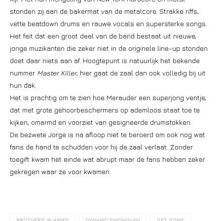
stonden zij aan de bakermat van de metalcore. Strakke riffs,
vette beatdown drums en rauwe vocals en supersterke songs.
Het feit dat een groot deel van de band bestaat uit nieuwe,
jonge muzikanten die zeker niet in de originele line-up stonden
doet daar niets aan af. Hoogtepunt is natuurlijk het bekende
nummer
Master Killer
, hier gaat de zaal dan ook volledig bij uit
hun dak.
Het is prachtig om te zien hoe Merauder een superjong ventje,
dat met grote gehoorbeschermers op ademloos staat toe te
kijken, omarmd en voorziet van gesigneerde drumstokken.
De bezwete Jorge is na afloop niet te beroerd om ook nog wat
fans de hand te schudden voor hij de zaal verlaat. Zonder
toegift kwam het einde wat abrupt maar de fans hebben zeker
gekregen waar ze voor kwamen.
BROTHERS IN ARMS
DYNAMO EINDHOVEN
GET SOME