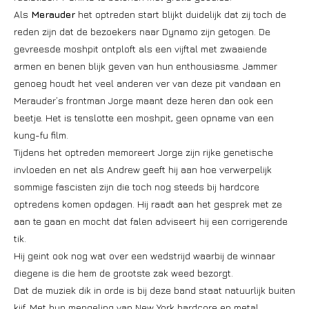
Als
Merauder
het optreden start blijkt duidelijk dat zij toch de
reden zijn dat de bezoekers naar Dynamo zijn getogen. De
gevreesde moshpit ontploft als een vijftal met zwaaiende
armen en benen blijk geven van hun enthousiasme. Jammer
genoeg houdt het veel anderen ver van deze pit vandaan en
Merauder’s frontman Jorge maant deze heren dan ook een
beetje. Het is tenslotte een moshpit, geen opname van een
kung-fu film.
Tijdens het optreden memoreert Jorge zijn rijke genetische
invloeden en net als Andrew geeft hij aan hoe verwerpelijk
sommige fascisten zijn die toch nog steeds bij hardcore
optredens komen opdagen. Hij raadt aan het gesprek met ze
aan te gaan en mocht dat falen adviseert hij een corrigerende
tik.
Hij geint ook nog wat over een wedstrijd waarbij de winnaar
diegene is die hem de grootste zak weed bezorgt.
Dat de muziek dik in orde is bij deze band staat natuurlijk buiten
kijf. Met hun mengeling van New York hardcore en metal