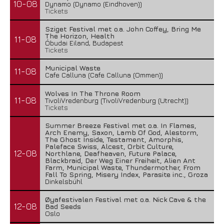
10-08
Dynamo (Dynamo (Eindhoven))
Tickets
Sziget Festival met o.a. John Coffey, Bring Me
The Horizon, Health
11-08
Óbudai Eiland, Budapest
Tickets
Municipal Waste
11-08
Cafe Calluna (Cafe Calluna (Ommen))
Wolves In The Throne Room
11-08
TivoliVredenburg (TivoliVredenburg (Utrecht))
Tickets
Summer Breeze Festival met o.a. In Flames,
Arch Enemy, Saxon, Lamb Of God, Alestorm,
The Ghost Inside, Testament, Amorphis,
Paleface Swiss, Alcest, Orbit Culture,
12-08
Northlane, Deafheaven, Future Palace,
Blackbraid, Der Weg Einer Freiheit, Alien Ant
Farm, Municipal Waste, Thundermother, From
Fall To Spring, Misery Index, Parasite inc., Groza
Dinkelsbühl
Øyafestivalen Festival met o.a. Nick Cave & the
12-08
Bad Seeds
Oslo