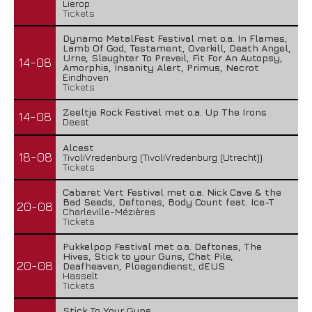
Lierop
Tickets
Dynamo MetalFest Festival met o.a. In Flames,
Lamb Of God, Testament, Overkill, Death Angel,
Urne, Slaughter To Prevail, Fit For An Autopsy,
14-08
Amorphis, Insanity Alert, Primus, Necrot
Eindhoven
Tickets
Zeeltje Rock Festival met o.a. Up The Irons
14-08
Deest
Alcest
18-08
TivoliVredenburg (TivoliVredenburg (Utrecht))
Tickets
Cabaret Vert Festival met o.a. Nick Cave & the
Bad Seeds, Deftones, Body Count feat. Ice-T
20-08
Charleville-Mézières
Tickets
Pukkelpop Festival met o.a. Deftones, The
Hives, Stick to your Guns, Chat Pile,
20-08
Deafheaven, Ploegendienst, dEUS
Hasselt
Tickets
Stick To Your Guns