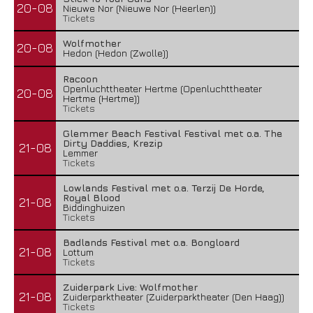
20-08
Nieuwe Nor (Nieuwe Nor (Heerlen))
Tickets
Wolfmother
20-08
Hedon (Hedon (Zwolle))
Racoon
Openluchttheater Hertme (Openluchttheater
20-08
Hertme (Hertme))
Tickets
Glemmer Beach Festival Festival met o.a. The
Dirty Daddies, Krezip
21-08
Lemmer
Tickets
Lowlands Festival met o.a. Terzij De Horde,
Royal Blood
21-08
Biddinghuizen
Tickets
Badlands Festival met o.a. Bongloard
21-08
Lottum
Tickets
Zuiderpark Live: Wolfmother
21-08
Zuiderparktheater (Zuiderparktheater (Den Haag))
Tickets