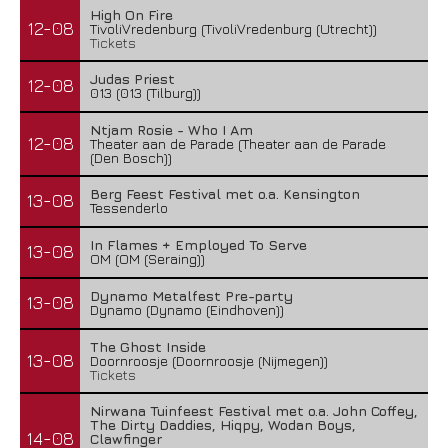
High On Fire
12-08
TivoliVredenburg (TivoliVredenburg (Utrecht))
Tickets
Judas Priest
12-08
013 (013 (Tilburg))
Ntjam Rosie - Who I Am
12-08
Theater aan de Parade (Theater aan de Parade
(Den Bosch))
Berg Feest Festival met o.a. Kensington
13-08
Tessenderlo
In Flames + Employed To Serve
13-08
OM (OM (Seraing))
Dynamo Metalfest Pre-party
13-08
Dynamo (Dynamo (Eindhoven))
The Ghost Inside
13-08
Doornroosje (Doornroosje (Nijmegen))
Tickets
Nirwana Tuinfeest Festival met o.a. John Coffey,
The Dirty Daddies, Hiqpy, Wodan Boys,
14-08
Clawfinger