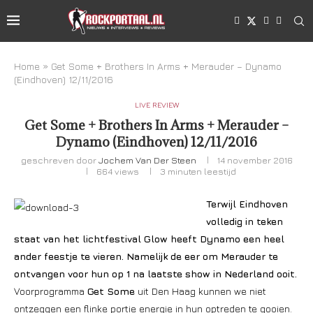
Home
»
Get Some + Brothers In Arms + Merauder – Dynamo
(Eindhoven) 12/11/2016
LIVE REVIEW
Get Some + Brothers In Arms + Merauder –
Dynamo (Eindhoven) 12/11/2016
geschreven door
Jochem Van Der Steen
14 november 2016
664
views
3 minuten leestijd
Terwijl Eindhoven
volledig in teken
staat van het lichtfestival Glow heeft Dynamo een heel
ander feestje te vieren. Namelijk de eer om Merauder te
ontvangen voor hun op 1 na laatste show in Nederland ooit.
Voorprogramma
Get Some
uit Den Haag kunnen we niet
ontzeggen een flinke portie energie in hun optreden te gooien.