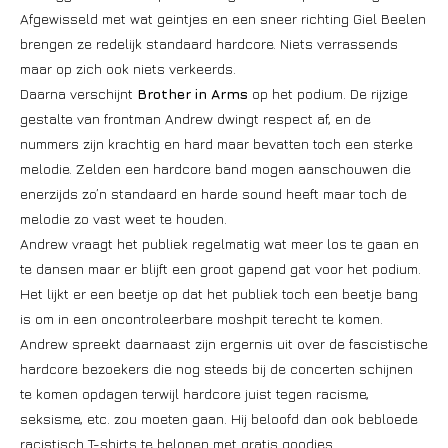
Afgewisseld met wat geintjes en een sneer richting Giel Beelen
brengen ze redelijk standaard hardcore. Niets verrassends
maar op zich ook niets verkeerds.
Daarna verschijnt
Brother in Arms
op het podium. De rijzige
gestalte van frontman Andrew dwingt respect af, en de
nummers zijn krachtig en hard maar bevatten toch een sterke
melodie. Zelden een hardcore band mogen aanschouwen die
enerzijds zo’n standaard en harde sound heeft maar toch de
melodie zo vast weet te houden.
Andrew vraagt het publiek regelmatig wat meer los te gaan en
te dansen maar er blijft een groot gapend gat voor het podium.
Het lijkt er een beetje op dat het publiek toch een beetje bang
is om in een oncontroleerbare moshpit terecht te komen.
Andrew spreekt daarnaast zijn ergernis uit over de fascistische
hardcore bezoekers die nog steeds bij de concerten schijnen
te komen opdagen terwijl hardcore juist tegen racisme,
seksisme, etc. zou moeten gaan. Hij beloofd dan ook bebloede
racistisch T-shirts te belonen met gratis goodies.