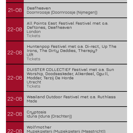
Deafheaven
21-08
Doornroosje (Doornroosje (Nijmegen))
All Points East Festival Festival met o.a.
Deftones, Deafheaven
22-08
London
Tickets
Huntenpop Festival met o.a. Di-rect, Up The
Irons, The Dirty Daddies, Therapy?
22-08
Ulft
Tickets
DUISTER COLLECTIEF Festival met o.a. Sun
Worship, Doodseskader, Alkerdeel, Ggu:ll,
22-08
Modder, Terzij De Horde
Utrecht
Tickets
Waailand Outdoor Festival met o.a. Ruthless
22-08
Made
Cryptosis
22-08
Iduna (Iduna (Drachten))
Wolfmother
22-08
Muziekgieterij (Muziekgieterij (Maastricht))