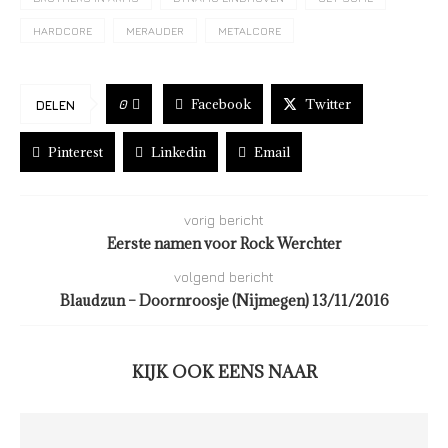
HARDCORE
MERAUDER
METALCORE
Facebook
Twitter
0
DELEN
Pinterest
Linkedin
Email
vorig bericht
Eerste namen voor Rock Werchter
volgend bericht
Blaudzun – Doornroosje (Nijmegen) 13/11/2016
KIJK OOK EENS NAAR