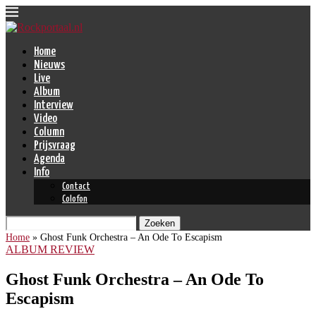
Home
Nieuws
Live
Album
Interview
Video
Column
Prijsvraag
Agenda
Info
Contact
Colofon
Zoeken
Home
»
Ghost Funk Orchestra – An Ode To Escapism
ALBUM REVIEW
Ghost Funk Orchestra – An Ode To
Escapism