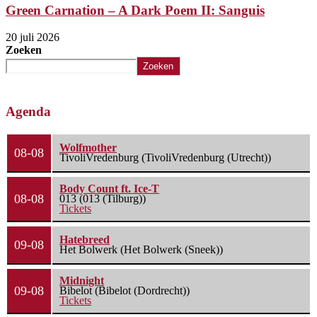
Green Carnation – A Dark Poem II: Sanguis
20 juli 2026
Zoeken
Zoeken
Agenda
Wolfmother
08-08
TivoliVredenburg (TivoliVredenburg (Utrecht))
Body Count ft. Ice-T
08-08
013 (013 (Tilburg))
Tickets
Hatebreed
09-08
Het Bolwerk (Het Bolwerk (Sneek))
Midnight
09-08
Bibelot (Bibelot (Dordrecht))
Tickets