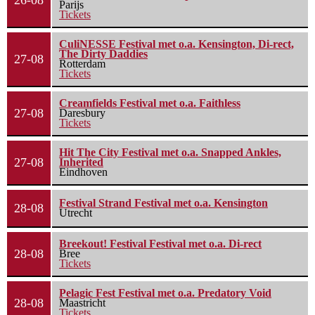
26-08
Parijs
Tickets
CuliNESSE Festival met o.a. Kensington, Di-rect,
The Dirty Daddies
27-08
Rotterdam
Tickets
Creamfields Festival met o.a. Faithless
27-08
Daresbury
Tickets
Hit The City Festival met o.a. Snapped Ankles,
27-08
Inherited
Eindhoven
Festival Strand Festival met o.a. Kensington
28-08
Utrecht
Breekout! Festival Festival met o.a. Di-rect
28-08
Bree
Tickets
Pelagic Fest Festival met o.a. Predatory Void
28-08
Maastricht
Tickets