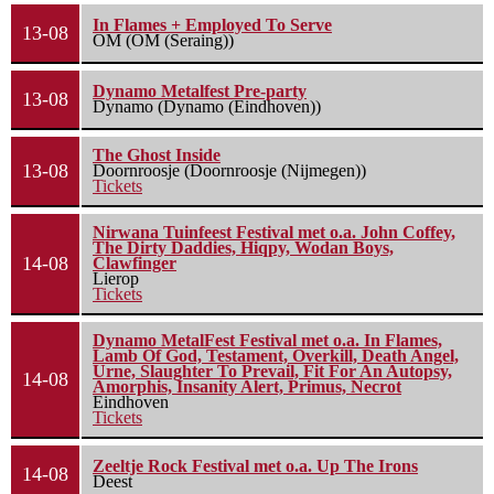
In Flames + Employed To Serve
13-08
OM (OM (Seraing))
Dynamo Metalfest Pre-party
13-08
Dynamo (Dynamo (Eindhoven))
The Ghost Inside
13-08
Doornroosje (Doornroosje (Nijmegen))
Tickets
Nirwana Tuinfeest Festival met o.a. John Coffey,
The Dirty Daddies, Hiqpy, Wodan Boys,
14-08
Clawfinger
Lierop
Tickets
Dynamo MetalFest Festival met o.a. In Flames,
Lamb Of God, Testament, Overkill, Death Angel,
Urne, Slaughter To Prevail, Fit For An Autopsy,
14-08
Amorphis, Insanity Alert, Primus, Necrot
Eindhoven
Tickets
Zeeltje Rock Festival met o.a. Up The Irons
14-08
Deest