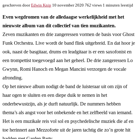
geschreven door
Edwin Knip
10 november 2020
762
views
1 minuten leestijd
Even wegdromen van de alledaagse werkelijkheid met het
nieuwste album van dit collectief van tien muzikanten.
Zeven muzikanten en drie zangeressen vormen de basis voor Ghost
Funk Orchestra. Live wordt de band flink uitgebreid. En dat hoor je
ook, naast de basgitaar, drums en leadgitaar is er een saxofonist en
een trompettist toegevoegd aan het geheel. De drie zangeressen Lo
Gwynn, Romi Hanoch en Megan Mancini verzorgen de vocale
afronding.
Op het nieuwe album nodigt de band de luisteraar uit om zijn of
haar ogen te sluiten en een diepe duik te nemen in het
onderbewustzijn, als je durft natuurlijk. De nummers hebben
thema’s als angst voor het onbekende en het zelfbeeld van iemand.
Het is een muzikale reis vol sol en psychedelische muziek die af en
toe herinnert aan Mezzoforte uit de jaren tachtig die zo’n grote hit
hadden met Garden Party.