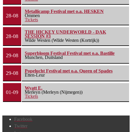
Metallicamp Festival met o.a. HESKEN
28-08
Ommen
Tickets
THE HICKEY UNDERWORLD - DAK
28-08
SESSION #3
Wilde Westen (Wilde Westen (Kortrijk))
Superbloom Festival Festival met o.a. Bastille
29-08
Munchen, Duitsland
Popelucht Festival met o.a. Queen of Spades
29-08
Etten-Leur
Wyatt E.
01-09
Merleyn (Merleyn (Nijmegen))
Tickets
Facebook
Twitter