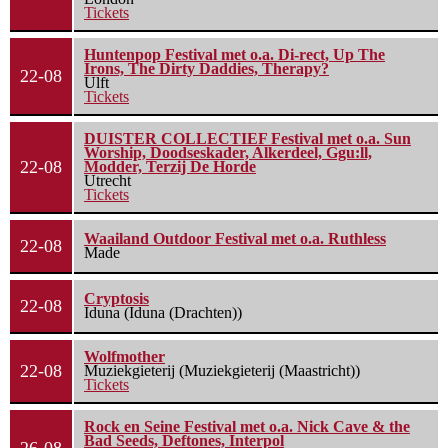
Tickets
Huntenpop Festival met o.a. Di-rect, Up The
Irons, The Dirty Daddies, Therapy?
22-08
Ulft
Tickets
DUISTER COLLECTIEF Festival met o.a. Sun
Worship, Doodseskader, Alkerdeel, Ggu:ll,
22-08
Modder, Terzij De Horde
Utrecht
Tickets
Waailand Outdoor Festival met o.a. Ruthless
22-08
Made
Cryptosis
22-08
Iduna (Iduna (Drachten))
Wolfmother
22-08
Muziekgieterij (Muziekgieterij (Maastricht))
Tickets
Rock en Seine Festival met o.a. Nick Cave & the
Bad Seeds, Deftones, Interpol