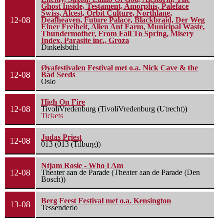
Ghost Inside, Testament, Amorphis, Paleface
Swiss, Alcest, Orbit Culture, Northlane,
12-08
Deafheaven, Future Palace, Blackbraid, Der Weg
Einer Freiheit, Alien Ant Farm, Municipal Waste,
Thundermother, From Fall To Spring, Misery
Index, Parasite inc., Groza
Dinkelsbühl
Øyafestivalen Festival met o.a. Nick Cave & the
12-08
Bad Seeds
Oslo
High On Fire
12-08
TivoliVredenburg (TivoliVredenburg (Utrecht))
Tickets
Judas Priest
12-08
013 (013 (Tilburg))
Ntjam Rosie - Who I Am
12-08
Theater aan de Parade (Theater aan de Parade (Den
Bosch))
Berg Feest Festival met o.a. Kensington
13-08
Tessenderlo