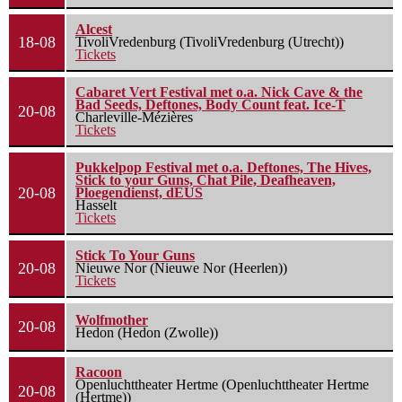
Alcest
18-08
TivoliVredenburg (TivoliVredenburg (Utrecht))
Tickets
Cabaret Vert Festival met o.a. Nick Cave & the
Bad Seeds, Deftones, Body Count feat. Ice-T
20-08
Charleville-Mézières
Tickets
Pukkelpop Festival met o.a. Deftones, The Hives,
Stick to your Guns, Chat Pile, Deafheaven,
20-08
Ploegendienst, dEUS
Hasselt
Tickets
Stick To Your Guns
20-08
Nieuwe Nor (Nieuwe Nor (Heerlen))
Tickets
Wolfmother
20-08
Hedon (Hedon (Zwolle))
Racoon
Openluchttheater Hertme (Openluchttheater Hertme
20-08
(Hertme))