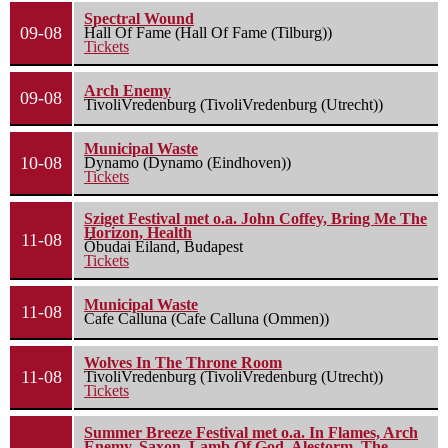
Spectral Wound
09-08
Hall Of Fame (Hall Of Fame (Tilburg))
Tickets
Arch Enemy
09-08
TivoliVredenburg (TivoliVredenburg (Utrecht))
Municipal Waste
10-08
Dynamo (Dynamo (Eindhoven))
Tickets
Sziget Festival met o.a. John Coffey, Bring Me The
Horizon, Health
11-08
Óbudai Eiland, Budapest
Tickets
Municipal Waste
11-08
Cafe Calluna (Cafe Calluna (Ommen))
Wolves In The Throne Room
11-08
TivoliVredenburg (TivoliVredenburg (Utrecht))
Tickets
Summer Breeze Festival met o.a. In Flames, Arch
Enemy, Saxon, Lamb Of God, Alestorm, The