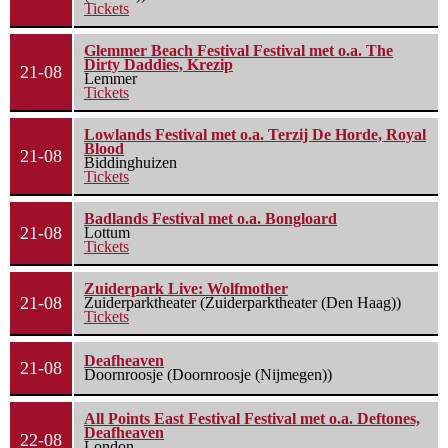
Tickets
Glemmer Beach Festival Festival met o.a. The
Dirty Daddies, Krezip
21-08
Lemmer
Tickets
Lowlands Festival met o.a. Terzij De Horde, Royal
Blood
21-08
Biddinghuizen
Tickets
Badlands Festival met o.a. Bongloard
21-08
Lottum
Tickets
Zuiderpark Live: Wolfmother
21-08
Zuiderparktheater (Zuiderparktheater (Den Haag))
Tickets
Deafheaven
21-08
Doornroosje (Doornroosje (Nijmegen))
All Points East Festival Festival met o.a. Deftones,
Deafheaven
22-08
London