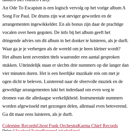
An Ode To Escapism is een logisch vervolg op het vorige album A
Song For Paul. De drums zijn wat steviger geworden en de
arrangementen ingewikkelder. En als bonus zijn daar de prachtige
vocalen over heen gegoten. De info bij het album geeft het
dringende advies om dit album in het donker te luisteren, als je durft.
Waar ga je je verbergen als de wereld om je heen kleiner wordt?
Het album kent zeventien titels waaronder een aantal gesproken
stukken. Uiteindelijk staan er slechts drie nummers op die langer dan
vier minuten duren. Het is een heerlijke muzikale reis om met je
ogen dicht te beleven. Luisterend naar de sfeervolle muziek en de
geweldige arrangementen lukt het inderdaad om even weg te
dromen van die alledaagse werkelijkheid. Instrumentale nummers
worden afgewisseld met gezongen delen, allemaal even betoverend.
Ga dit maar eens luisteren, als je durft.
Colemine Records
Ghost Funk Orchestra
Karma Chief Records
Delen
0
Facebook
Twitter
Pinterest
Linkedin
Email