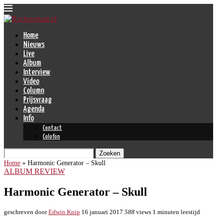
Home
Nieuws
Live
Album
Interview
Video
Column
Prijsvraag
Agenda
Info
Contact
Colofon
Zoeken
Home
»
Harmonic Generator – Skull
ALBUM REVIEW
Harmonic Generator – Skull
geschreven door
Edwin Knip
16 januari 2017
588
views
1 minuten leestijd