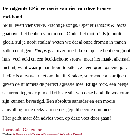
De volgende EP in een serie van vier van deze Franse
rockband
.
Skull levert vier sterke, krachtige songs. Opener
Dreams & Tears
gaat over het hebben van dromen.Onder het motto ‘als je nooit
gloeit, zul je nooit stralen’ weten we dat al onze dromen in tranen
zullen eindigen.
Things
gaat over uiterlijke schijn. Je hebt een groot
huis, veel geld en een beeldschone vrouw, maar het maakt allemaal
niet uit, want waar je hart hoort te zitten, zit een groot gapend gat.
Liefde is alles waar het om draait. Strakke, snerpende gitaarlijnen
geven de nummers de perfect agressie mee. Ruige rock, een beetje
schurend tegen de punk. Het is de stijl van deze band die wederom
zijn kunnen bevestigd. Een absolute aanrader en een mooie
aanvulling in de reeks van eerder gepubliceerde nummers.
Hier geldt maar één advies voor, op deze voet door gaan!
Harmonic Generator
Delen
0
Facebook
Twitter
Pinterest
Linkedin
Email