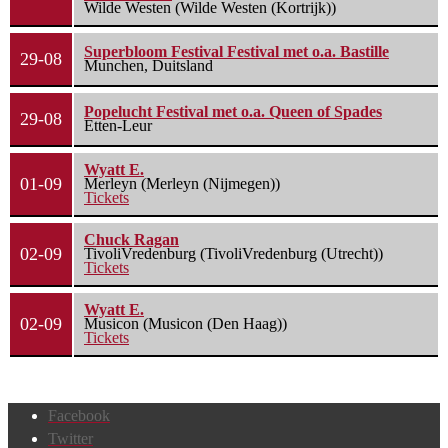
Wilde Westen (Wilde Westen (Kortrijk))
Superbloom Festival Festival met o.a. Bastille
29-08
Munchen, Duitsland
Popelucht Festival met o.a. Queen of Spades
29-08
Etten-Leur
Wyatt E.
01-09
Merleyn (Merleyn (Nijmegen))
Tickets
Chuck Ragan
02-09
TivoliVredenburg (TivoliVredenburg (Utrecht))
Tickets
Wyatt E.
02-09
Musicon (Musicon (Den Haag))
Tickets
Facebook
Twitter