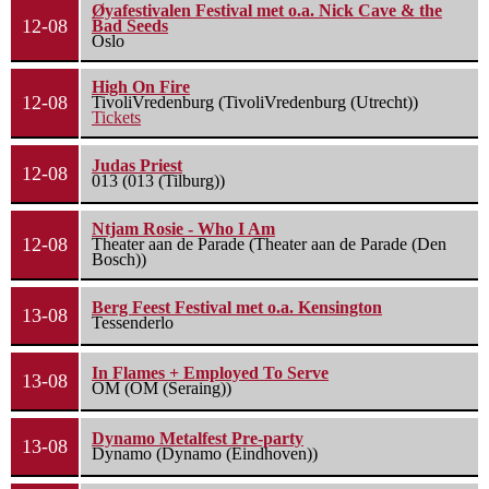
Øyafestivalen Festival met o.a. Nick Cave & the
12-08
Bad Seeds
Oslo
High On Fire
12-08
TivoliVredenburg (TivoliVredenburg (Utrecht))
Tickets
Judas Priest
12-08
013 (013 (Tilburg))
Ntjam Rosie - Who I Am
12-08
Theater aan de Parade (Theater aan de Parade (Den
Bosch))
Berg Feest Festival met o.a. Kensington
13-08
Tessenderlo
In Flames + Employed To Serve
13-08
OM (OM (Seraing))
Dynamo Metalfest Pre-party
13-08
Dynamo (Dynamo (Eindhoven))