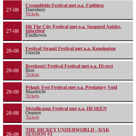
Creamfields Festival met o.a. Faithless
27-08
Daresbury
Tickets
Hit The City Festival met o.a. Snapped Ankles,
27-08
Inherited
Eindhoven
Festival Strand Festival met o.a. Kensington
28-08
Utrecht
Breekout! Festival Festival met o.a. Di-rect
28-08
Bree
Tickets
Pelagic Fest Festival met o.a. Predatory Void
28-08
Maastricht
Tickets
Metallicamp Festival met o.a. HESKEN
28-08
Ommen
Tickets
THE HICKEY UNDERWORLD - DAK
28-08
SESSION #3