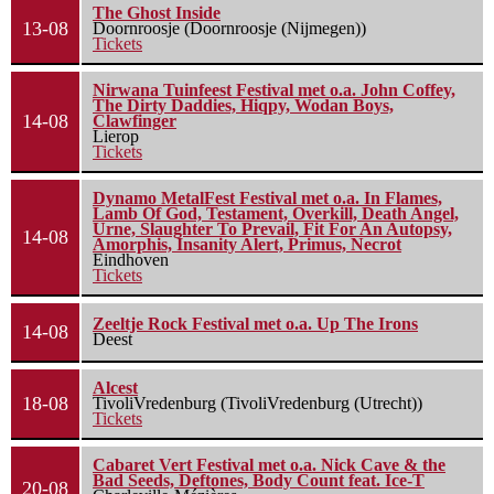
The Ghost Inside
13-08
Doornroosje (Doornroosje (Nijmegen))
Tickets
Nirwana Tuinfeest Festival met o.a. John Coffey,
The Dirty Daddies, Hiqpy, Wodan Boys,
14-08
Clawfinger
Lierop
Tickets
Dynamo MetalFest Festival met o.a. In Flames,
Lamb Of God, Testament, Overkill, Death Angel,
Urne, Slaughter To Prevail, Fit For An Autopsy,
14-08
Amorphis, Insanity Alert, Primus, Necrot
Eindhoven
Tickets
Zeeltje Rock Festival met o.a. Up The Irons
14-08
Deest
Alcest
18-08
TivoliVredenburg (TivoliVredenburg (Utrecht))
Tickets
Cabaret Vert Festival met o.a. Nick Cave & the
Bad Seeds, Deftones, Body Count feat. Ice-T
20-08