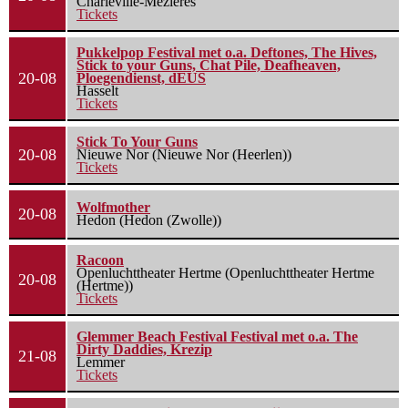
Charleville-Mézières
Tickets
Pukkelpop Festival met o.a. Deftones, The Hives,
Stick to your Guns, Chat Pile, Deafheaven,
20-08
Ploegendienst, dEUS
Hasselt
Tickets
Stick To Your Guns
20-08
Nieuwe Nor (Nieuwe Nor (Heerlen))
Tickets
Wolfmother
20-08
Hedon (Hedon (Zwolle))
Racoon
Openluchttheater Hertme (Openluchttheater Hertme
20-08
(Hertme))
Tickets
Glemmer Beach Festival Festival met o.a. The
Dirty Daddies, Krezip
21-08
Lemmer
Tickets