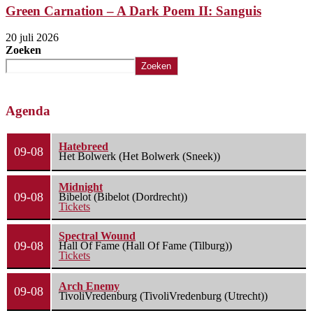
Green Carnation – A Dark Poem II: Sanguis
20 juli 2026
Zoeken
Zoeken
Agenda
Hatebreed
09-08
Het Bolwerk (Het Bolwerk (Sneek))
Midnight
09-08
Bibelot (Bibelot (Dordrecht))
Tickets
Spectral Wound
09-08
Hall Of Fame (Hall Of Fame (Tilburg))
Tickets
Arch Enemy
09-08
TivoliVredenburg (TivoliVredenburg (Utrecht))