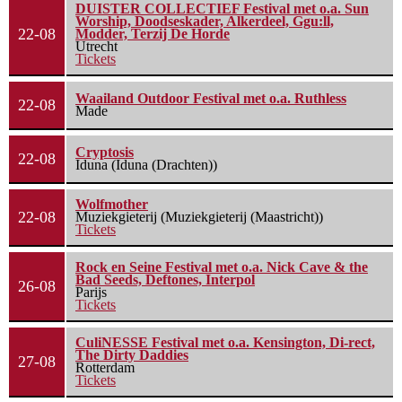
DUISTER COLLECTIEF Festival met o.a. Sun
Worship, Doodseskader, Alkerdeel, Ggu:ll,
22-08
Modder, Terzij De Horde
Utrecht
Tickets
Waailand Outdoor Festival met o.a. Ruthless
22-08
Made
Cryptosis
22-08
Iduna (Iduna (Drachten))
Wolfmother
22-08
Muziekgieterij (Muziekgieterij (Maastricht))
Tickets
Rock en Seine Festival met o.a. Nick Cave & the
Bad Seeds, Deftones, Interpol
26-08
Parijs
Tickets
CuliNESSE Festival met o.a. Kensington, Di-rect,
The Dirty Daddies
27-08
Rotterdam
Tickets