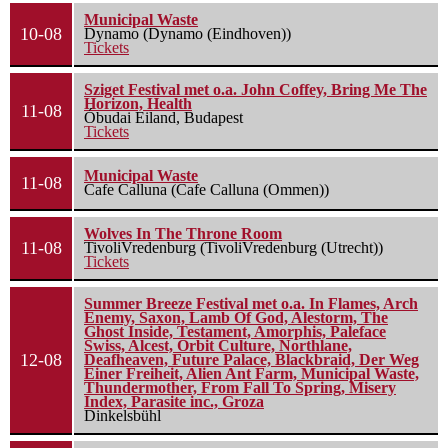
Municipal Waste
10-08
Dynamo (Dynamo (Eindhoven))
Tickets
Sziget Festival met o.a. John Coffey, Bring Me The
Horizon, Health
11-08
Óbudai Eiland, Budapest
Tickets
Municipal Waste
11-08
Cafe Calluna (Cafe Calluna (Ommen))
Wolves In The Throne Room
11-08
TivoliVredenburg (TivoliVredenburg (Utrecht))
Tickets
Summer Breeze Festival met o.a. In Flames, Arch
Enemy, Saxon, Lamb Of God, Alestorm, The
Ghost Inside, Testament, Amorphis, Paleface
Swiss, Alcest, Orbit Culture, Northlane,
12-08
Deafheaven, Future Palace, Blackbraid, Der Weg
Einer Freiheit, Alien Ant Farm, Municipal Waste,
Thundermother, From Fall To Spring, Misery
Index, Parasite inc., Groza
Dinkelsbühl