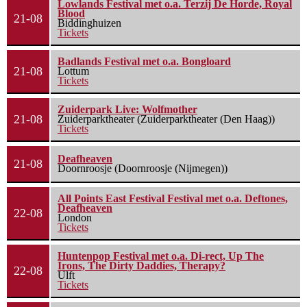
Lowlands Festival met o.a. Terzij De Horde, Royal
Blood
21-08
Biddinghuizen
Tickets
Badlands Festival met o.a. Bongloard
21-08
Lottum
Tickets
Zuiderpark Live: Wolfmother
21-08
Zuiderparktheater (Zuiderparktheater (Den Haag))
Tickets
Deafheaven
21-08
Doornroosje (Doornroosje (Nijmegen))
All Points East Festival Festival met o.a. Deftones,
Deafheaven
22-08
London
Tickets
Huntenpop Festival met o.a. Di-rect, Up The
Irons, The Dirty Daddies, Therapy?
22-08
Ulft
Tickets