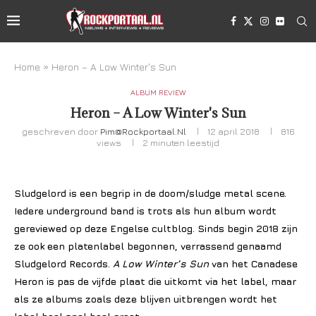
Home
»
Heron – A Low Winter's Sun
ALBUM REVIEW
Heron – A Low Winter's Sun
geschreven door
Pim@rockportaal.nl
12 april 2018
816
views
2 minuten leestijd
Sludgelord is een begrip in de doom/sludge metal scene.
Iedere underground band is trots als hun album wordt
gereviewed op deze Engelse cultblog. Sinds begin 2018 zijn
ze ook een platenlabel begonnen, verrassend genaamd
Sludgelord Records.
A Low Winter’s Sun
van het Canadese
Heron is pas de vijfde plaat die uitkomt via het label, maar
als ze albums zoals deze blijven uitbrengen wordt het