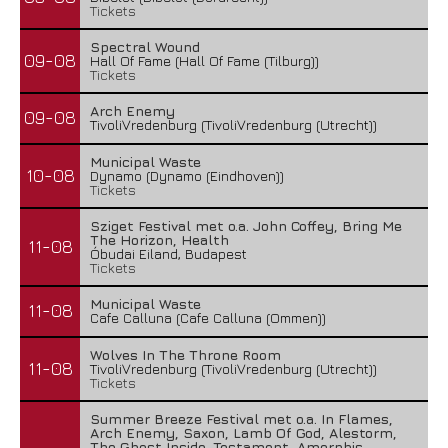
Tickets
Spectral Wound
09-08
Hall Of Fame (Hall Of Fame (Tilburg))
Tickets
Arch Enemy
09-08
TivoliVredenburg (TivoliVredenburg (Utrecht))
Municipal Waste
10-08
Dynamo (Dynamo (Eindhoven))
Tickets
Sziget Festival met o.a. John Coffey, Bring Me
The Horizon, Health
11-08
Óbudai Eiland, Budapest
Tickets
Municipal Waste
11-08
Cafe Calluna (Cafe Calluna (Ommen))
Wolves In The Throne Room
11-08
TivoliVredenburg (TivoliVredenburg (Utrecht))
Tickets
Summer Breeze Festival met o.a. In Flames,
Arch Enemy, Saxon, Lamb Of God, Alestorm,
The Ghost Inside, Testament, Amorphis,