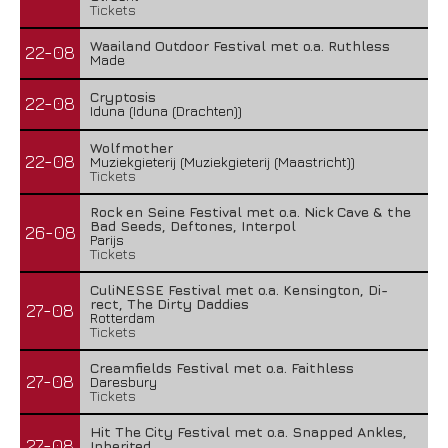
Tickets
Waailand Outdoor Festival met o.a. Ruthless
22-08
Made
Cryptosis
22-08
Iduna (Iduna (Drachten))
Wolfmother
22-08
Muziekgieterij (Muziekgieterij (Maastricht))
Tickets
Rock en Seine Festival met o.a. Nick Cave & the
Bad Seeds, Deftones, Interpol
26-08
Parijs
Tickets
CuliNESSE Festival met o.a. Kensington, Di-
rect, The Dirty Daddies
27-08
Rotterdam
Tickets
Creamfields Festival met o.a. Faithless
27-08
Daresbury
Tickets
Hit The City Festival met o.a. Snapped Ankles,
27-08
Inherited