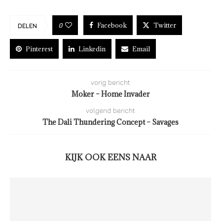
Facebook
Twitter
0
DELEN
Pinterest
Linkedin
Email
vorig bericht
Moker – Home Invader
volgend bericht
The Dali Thundering Concept – Savages
KIJK OOK EENS NAAR