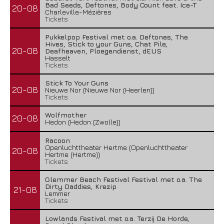
Bad Seeds, Deftones, Body Count feat. Ice-T
20-08
Charleville-Mézières
Tickets
Pukkelpop Festival met o.a. Deftones, The
Hives, Stick to your Guns, Chat Pile,
20-08
Deafheaven, Ploegendienst, dEUS
Hasselt
Tickets
Stick To Your Guns
20-08
Nieuwe Nor (Nieuwe Nor (Heerlen))
Tickets
Wolfmother
20-08
Hedon (Hedon (Zwolle))
Racoon
Openluchttheater Hertme (Openluchttheater
20-08
Hertme (Hertme))
Tickets
Glemmer Beach Festival Festival met o.a. The
Dirty Daddies, Krezip
21-08
Lemmer
Tickets
Lowlands Festival met o.a. Terzij De Horde,