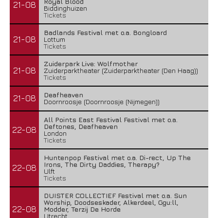
Royal Blood
21-08
Biddinghuizen
Tickets
Badlands Festival met o.a. Bongloard
21-08
Lottum
Tickets
Zuiderpark Live: Wolfmother
21-08
Zuiderparktheater (Zuiderparktheater (Den Haag))
Tickets
Deafheaven
21-08
Doornroosje (Doornroosje (Nijmegen))
All Points East Festival Festival met o.a.
Deftones, Deafheaven
22-08
London
Tickets
Huntenpop Festival met o.a. Di-rect, Up The
Irons, The Dirty Daddies, Therapy?
22-08
Ulft
Tickets
DUISTER COLLECTIEF Festival met o.a. Sun
Worship, Doodseskader, Alkerdeel, Ggu:ll,
22-08
Modder, Terzij De Horde
Utrecht