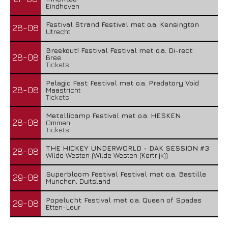
Eindhoven
Festival Strand Festival met o.a. Kensington
28-08
Utrecht
Breekout! Festival Festival met o.a. Di-rect
28-08
Bree
Tickets
Pelagic Fest Festival met o.a. Predatory Void
28-08
Maastricht
Tickets
Metallicamp Festival met o.a. HESKEN
28-08
Ommen
Tickets
THE HICKEY UNDERWORLD - DAK SESSION #3
28-08
Wilde Westen (Wilde Westen (Kortrijk))
Superbloom Festival Festival met o.a. Bastille
29-08
Munchen, Duitsland
Popelucht Festival met o.a. Queen of Spades
29-08
Etten-Leur