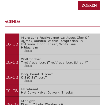
ZOEKEN
AGENDA
M'era Luna Festival met o.a. Auger, Clan Of
Xymox, Xandria, Within Temptation, In
08-08
Extremo, Floor Jansen, White Lies
Hildesheim
Tickets
Wolfmother
08-08
TivoliVredenburg (TivoliVredenburg (Utrecht))
Tickets
Body Count ft. Ice-T
08-08
013 (013 (Tilburg))
Tickets
Hatebreed
09-08
Het Bolwerk (Het Bolwerk (Sneek))
Midnight
09-08
Bibelot (Bibelot (Dordrecht))