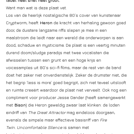
label heel snel heel groot.
Want man wat is deze plaat vet.
Los van de heerlijk nostalgische 80’s cover van kunstenaar
Cryptworm, heeft
Heron
de kracht van herhaling gewoon goed
door, de duistere langzame riffs slepen je mee in een
maalstroom die leidt naar een wereld die onderworpen is aan
dood, schaduw en mysticisme. De plaat is een veertig minuten
durend doom/sludge paradijs met twee vocalisten die
afwisselen tussen een grunt en een hoge krijs en
voicesamples uit 80’s sci-fi films, maar de rest van de band
doet het zeker niet onverdienstelijk. Zeker de drumster niet, die
het begrip ‘less is more’ goed begrijpt, zich niet teveel uitslooft
en ruimte creeërt waardoor de plaat niet verveelt. Ook nog een
compliment voor producer Jesse Gander (heeft samengewerkt
met
Bison
) die Heron geweldig zwaar laat klinken: de loden
eindriff van
The Great Attractor
mag eindeloos doorgaan,
evenals de simpele maar effectieve basisriff van
Fire
Twin.
Uncomfortable Silence
is samen met