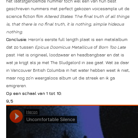
het laatstgenoemde
nummer
toch wel één van hun best
geschreven nummers met perfect gekozen voicesample uit de
science fiction film
Altered States
: T
he final truth of all things
is, that there is no final truth, it is nothing, simple hideous
nothing.
Conclusie:
Heron’s eerste full length plaat is een metalalbum
dat zo tussen
Epicus Doomicus Metallicus
of
Born Too Late
past. Het is origineel, loodzwaar en headbangbaar en dat is
wat je krijgt als je met The Sludgelord in zee gaat. Wat ze daar
in Vancouver British Columbia in het water hebben weet ik niet,
maar nog zo’n weergaloos album uit die streek en ik ga
emigreren.
Op een schaal van 1 tot 10:
9,5