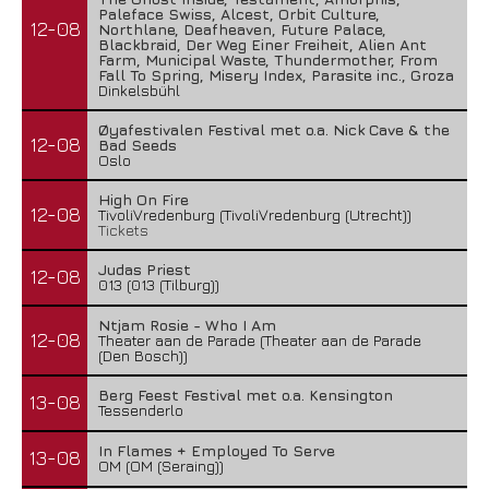
Paleface Swiss, Alcest, Orbit Culture,
12-08
Northlane, Deafheaven, Future Palace,
Blackbraid, Der Weg Einer Freiheit, Alien Ant
Farm, Municipal Waste, Thundermother, From
Fall To Spring, Misery Index, Parasite inc., Groza
Dinkelsbühl
Øyafestivalen Festival met o.a. Nick Cave & the
12-08
Bad Seeds
Oslo
High On Fire
12-08
TivoliVredenburg (TivoliVredenburg (Utrecht))
Tickets
Judas Priest
12-08
013 (013 (Tilburg))
Ntjam Rosie - Who I Am
12-08
Theater aan de Parade (Theater aan de Parade
(Den Bosch))
Berg Feest Festival met o.a. Kensington
13-08
Tessenderlo
In Flames + Employed To Serve
13-08
OM (OM (Seraing))