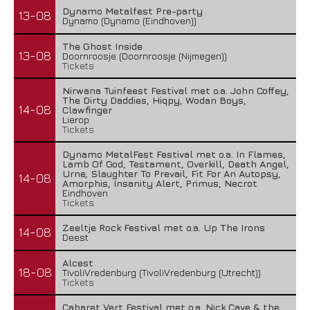
Dynamo Metalfest Pre-party
13-08
Dynamo (Dynamo (Eindhoven))
The Ghost Inside
13-08
Doornroosje (Doornroosje (Nijmegen))
Tickets
Nirwana Tuinfeest Festival met o.a. John Coffey,
The Dirty Daddies, Hiqpy, Wodan Boys,
14-08
Clawfinger
Lierop
Tickets
Dynamo MetalFest Festival met o.a. In Flames,
Lamb Of God, Testament, Overkill, Death Angel,
Urne, Slaughter To Prevail, Fit For An Autopsy,
14-08
Amorphis, Insanity Alert, Primus, Necrot
Eindhoven
Tickets
Zeeltje Rock Festival met o.a. Up The Irons
14-08
Deest
Alcest
18-08
TivoliVredenburg (TivoliVredenburg (Utrecht))
Tickets
Cabaret Vert Festival met o.a. Nick Cave & the