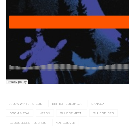
A LOW WINTER'S SUN
BRITISH COLUMBIA
CANADA
DOOM METAL
HERON
SLUDGE METAL
SLUDGELORD
SLUDGELORD RECORDS
VANCOUVER