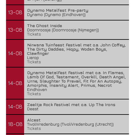
Dynamo Metalfest Pre-party
13-08
Dynamo (Dynamo (Eindhoven))
The Ghost Inside
13-08
Doornroosje (Doornroosje (Nijmegen))
Tickets
Nirwana Tuinfeest Festival met o.a. John Coffey,
The Dirty Daddies, Hiqpy, Wodan Boys,
14-08
Clawfinger
Lierop
Tickets
Dynamo MetalFest Festival met o.a. In Flames,
Lamb Of God, Testament, Overkill, Death Angel,
Urne, Slaughter To Prevail, Fit For An Autopsy,
14-08
Amorphis, Insanity Alert, Primus, Necrot
Eindhoven
Tickets
Zeeltje Rock Festival met o.a. Up The Irons
14-08
Deest
Alcest
18-08
TivoliVredenburg (TivoliVredenburg (Utrecht))
Tickets