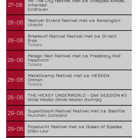
Hit The City Festival met o.a. Snapped Ankles,
27-08
Inherited
Eindhoven
Festival Strand Festival met o.a. Kensington
28-08
Utrecht
Breekout! Festival Festival met o.a. Di-rect
28-08
Bree
Tickets
Pelagic Fest Festival met o.a. Predatory Void
28-08
Maastricht
Tickets
Metallicamp Festival met o.a. HESKEN
28-08
Ommen
Tickets
THE HICKEY UNDERWORLD - DAK SESSION #3
28-08
Wilde Westen (Wilde Westen (Kortrijk))
Superbloom Festival Festival met o.a. Bastille
29-08
Munchen, Duitsland
Popelucht Festival met o.a. Queen of Spades
29-08
Etten-Leur