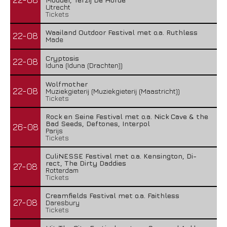
Utrecht
Tickets
Waailand Outdoor Festival met o.a. Ruthless
22-08
Made
Cryptosis
22-08
Iduna (Iduna (Drachten))
Wolfmother
22-08
Muziekgieterij (Muziekgieterij (Maastricht))
Tickets
Rock en Seine Festival met o.a. Nick Cave & the
Bad Seeds, Deftones, Interpol
26-08
Parijs
Tickets
CuliNESSE Festival met o.a. Kensington, Di-
rect, The Dirty Daddies
27-08
Rotterdam
Tickets
Creamfields Festival met o.a. Faithless
27-08
Daresbury
Tickets