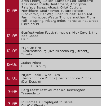
Arch Enemy, Saxon, Lamb Of God, Alestorm,
The Ghost Inside, Testament, Amorphis,
Paleface Swiss, Alcest, Orbit Culture,
12-08
Northlane, Deafheaven, Future Palace,
Blackbraid, Der Weg Einer Freiheit, Alien Ant
Farm, Municipal Waste, Thundermother, From
Fall To Spring, Misery Index, Parasite inc., Groza
Dinkelsbühl
Øyafestivalen Festival met o.a. Nick Cave & the
12-08
Bad Seeds
Oslo
High On Fire
12-08
TivoliVredenburg (TivoliVredenburg (Utrecht))
Tickets
Judas Priest
12-08
013 (013 (Tilburg))
Ntjam Rosie - Who I Am
12-08
Theater aan de Parade (Theater aan de Parade
(Den Bosch))
Berg Feest Festival met o.a. Kensington
13-08
Tessenderlo
In Flames + Employed To Serve
13-08
OM (OM (Seraing))