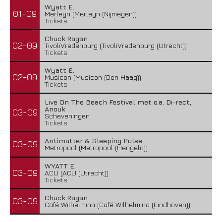
Wyatt E.
01-09
Merleyn (Merleyn (Nijmegen))
Tickets
Chuck Ragan
02-09
TivoliVredenburg (TivoliVredenburg (Utrecht))
Tickets
Wyatt E.
02-09
Musicon (Musicon (Den Haag))
Tickets
Live On The Beach Festival met o.a. Di-rect,
Anouk
03-09
Scheveningen
Tickets
Antimatter & Sleeping Pulse
03-09
Metropool (Metropool (Hengelo))
WYATT E.
03-09
ACU (ACU (Utrecht))
Tickets
Chuck Ragan
03-09
Café Wilhelmina (Café Wilhelmina (Eindhoven))