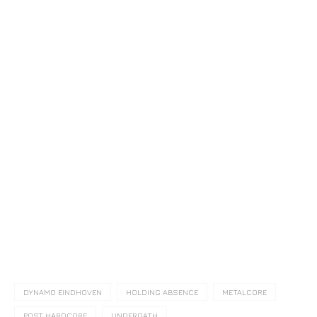
DYNAMO EINDHOVEN
HOLDING ABSENCE
METALCORE
POST HARDCORE
UNDEROATH