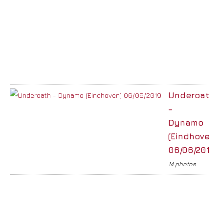
Underoath
–
Dynamo
(Eindhoven)
06/06/2019
14 photos