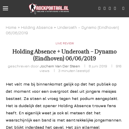
Home
»
Holding Absence + Underoath – Dynamo (Eindhoven)
06/06/2019
LIVE REVIEW
Holding Absence + Underoath – Dynamo
(Eindhoven) 06/06/2019
geschreven door
Jochem Van Der Steen
8 juni 2019
916
views
3 minuten leestijd
Het valt me bij binnenkomst gelijk op dat het publiek op
dat moment voor een overgroot deel uit jongere meisjes
bestaat. Ze staan al vroeg tegen het podium aangeplakt.
Het is duidelijk dat opener Holding Absence trouwe fans
heeft. En eigenlijk weet je ook al meteen dat het
waarschijnlijk een band is met aantrekkelijke jongemannen.
Dat blijkt inderdaad het geval. Het zijn allemaal