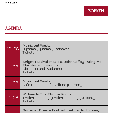
Zoeken
ZOEKEN
AGENDA
Municipal Waste
10-08
Dynamo (Dynamo (Eindhoven))
Tickets
Sziget Festival met o.a. John Coffey, Bring Me
The Horizon, Health
11-08
Óbudai Eiland, Budapest
Tickets
Municipal Waste
11-08
Cafe Calluna (Cafe Calluna (Ommen))
Wolves In The Throne Room
11-08
TivoliVredenburg (TivoliVredenburg (Utrecht))
Tickets
Summer Breeze Festival met o.a. In Flames,