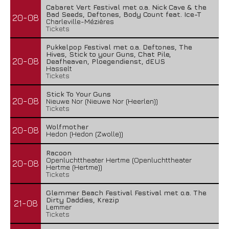
Cabaret Vert Festival met o.a. Nick Cave & the
Bad Seeds, Deftones, Body Count feat. Ice-T
20-08
Charleville-Mézières
Tickets
Pukkelpop Festival met o.a. Deftones, The
Hives, Stick to your Guns, Chat Pile,
20-08
Deafheaven, Ploegendienst, dEUS
Hasselt
Tickets
Stick To Your Guns
20-08
Nieuwe Nor (Nieuwe Nor (Heerlen))
Tickets
Wolfmother
20-08
Hedon (Hedon (Zwolle))
Racoon
Openluchttheater Hertme (Openluchttheater
20-08
Hertme (Hertme))
Tickets
Glemmer Beach Festival Festival met o.a. The
Dirty Daddies, Krezip
21-08
Lemmer
Tickets