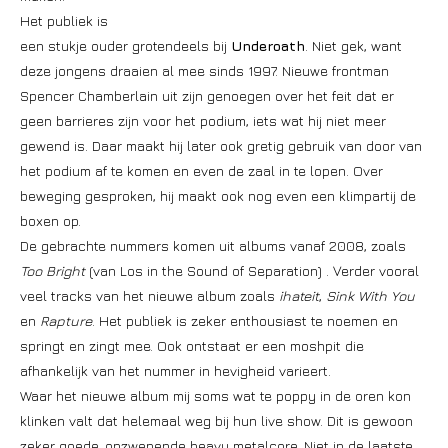
Het publiek is
een stukje ouder grotendeels bij
Underoath
. Niet gek, want
deze jongens draaien al mee sinds 1997. Nieuwe frontman
Spencer Chamberlain uit zijn genoegen over het feit dat er
geen barrieres zijn voor het podium, iets wat hij niet meer
gewend is. Daar maakt hij later ook gretig gebruik van door van
het podium af te komen en even de zaal in te lopen. Over
beweging gesproken, hij maakt ook nog even een klimpartij de
boxen op.
De gebrachte nummers komen uit albums vanaf 2008, zoals
Too Bright
(van Los in the Sound of Separation) . Verder vooral
veel tracks van het nieuwe album zoals
ihateit
,
Sink With You
en
Rapture
. Het publiek is zeker enthousiast te noemen en
springt en zingt mee. Ook ontstaat er een moshpit die
afhankelijk van het nummer in hevigheid varieert.
Waar het nieuwe album mij soms wat te poppy in de oren kon
klinken valt dat helemaal weg bij hun live show. Dit is gewoon
zeker goede, opzwepende heavy metalcore. Niet in de laatste