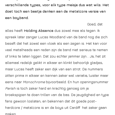
verschillende types, voor elk type meisje dus wat wils. Het
doet toch een beetje denken aan de metalcore versie van
een boyband.
Goed, dat
alles heeft
Holding Absence
dus zowel mee als tegen. Ik
spreek later zanger Lucas Woodland van de band nog die zich
beseft dat het zowel een vloek als een zegen is. Het kan voor
veel metalheads een reden zijn de band niet serieus te nemen
of links te laten liggen. Dat zou echter jammer zijn… Ja, het zit
allemaal redelijk gelikt in elkaar en klinkt behoorlijk gladjes,
maar Lucas heeft zeker een dijk van een strot. De nummers
zitten prima in elkaar en kennen zeker wel variatie, luister maar
eens naar
Monochrome
bijvoorbeeld. En hun openingsnummer
Perish
is toch zeker hard en krachtig genoeg om je
broekspijpen te doen trillen van de bas. De jeugdigheid en type
fans gewoon loslaten, en bekennen dat dit goede post-
hardcore / metalcore is en de boys uit Cardiff het zeker gaan
maken.