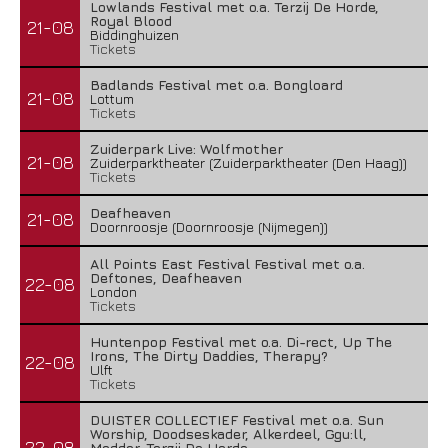
Lowlands Festival met o.a. Terzij De Horde,
Royal Blood
21-08
Biddinghuizen
Tickets
Badlands Festival met o.a. Bongloard
21-08
Lottum
Tickets
Zuiderpark Live: Wolfmother
21-08
Zuiderparktheater (Zuiderparktheater (Den Haag))
Tickets
Deafheaven
21-08
Doornroosje (Doornroosje (Nijmegen))
All Points East Festival Festival met o.a.
Deftones, Deafheaven
22-08
London
Tickets
Huntenpop Festival met o.a. Di-rect, Up The
Irons, The Dirty Daddies, Therapy?
22-08
Ulft
Tickets
DUISTER COLLECTIEF Festival met o.a. Sun
Worship, Doodseskader, Alkerdeel, Ggu:ll,
22-08
Modder, Terzij De Horde