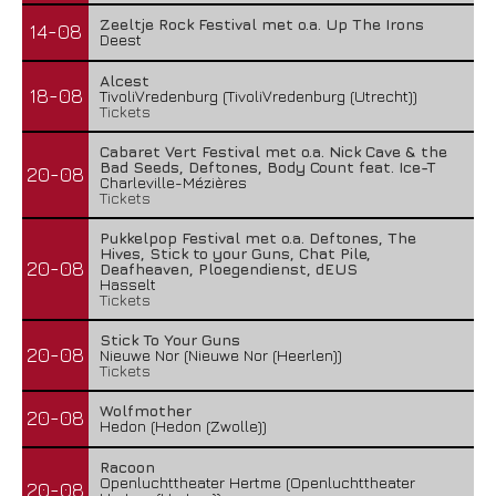
Zeeltje Rock Festival met o.a. Up The Irons
14-08
Deest
Alcest
18-08
TivoliVredenburg (TivoliVredenburg (Utrecht))
Tickets
Cabaret Vert Festival met o.a. Nick Cave & the
Bad Seeds, Deftones, Body Count feat. Ice-T
20-08
Charleville-Mézières
Tickets
Pukkelpop Festival met o.a. Deftones, The
Hives, Stick to your Guns, Chat Pile,
20-08
Deafheaven, Ploegendienst, dEUS
Hasselt
Tickets
Stick To Your Guns
20-08
Nieuwe Nor (Nieuwe Nor (Heerlen))
Tickets
Wolfmother
20-08
Hedon (Hedon (Zwolle))
Racoon
Openluchttheater Hertme (Openluchttheater
20-08