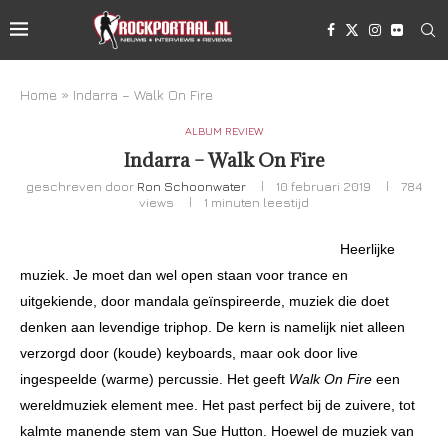
Home
»
Indarra – Walk On Fire
ALBUM REVIEW
Indarra – Walk On Fire
geschreven door
Ron Schoonwater
10 februari 2019
784
views
1 minuten leestijd
Heerlijke
muziek. Je moet dan wel open staan voor trance en
uitgekiende, door mandala geïnspireerde, muziek die doet
denken aan levendige triphop. De kern is namelijk niet alleen
verzorgd door (koude) keyboards, maar ook door live
ingespeelde (warme) percussie. Het geeft
Walk On Fire
een
wereldmuziek element mee. Het past perfect bij de zuivere, tot
kalmte manende stem van Sue Hutton. Hoewel de muziek van