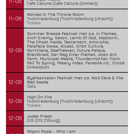
11-08
Cafe Calluna (Cafe Calluna (Ommen))
Wolves In The Throne Room
11-08
TivoliVredenburg (TivoliVredenburg (Utrecht))
Tickets
Summer Breeze Festival met o.a. In Flames,
Arch Enemy, Saxon, Lamb Of God, Alestorm,
The Ghost Inside, Testament, Amorphis,
Paleface Swiss, Alcest, Orbit Culture,
12-08
Northlane, Deafheaven, Future Palace,
Blackbraid, Der Weg Einer Freiheit, Alien Ant
Farm, Municipal Waste, Thundermother, From
Fall To Spring, Misery Index, Parasite inc., Groza
Dinkelsbühl
Øyafestivalen Festival met o.a. Nick Cave & the
12-08
Bad Seeds
Oslo
High On Fire
12-08
TivoliVredenburg (TivoliVredenburg (Utrecht))
Tickets
Judas Priest
12-08
013 (013 (Tilburg))
Ntjam Rosie - Who I Am