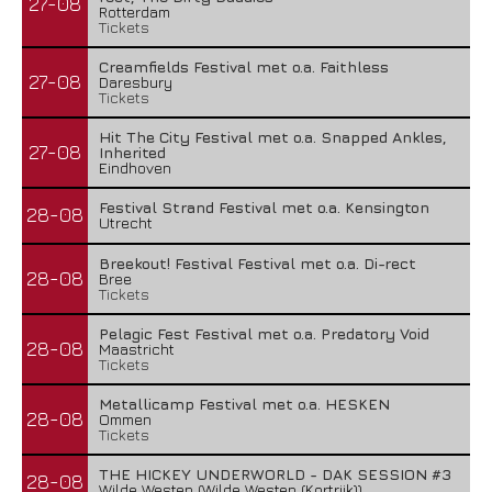
27-08
Rotterdam
Tickets
Creamfields Festival met o.a. Faithless
27-08
Daresbury
Tickets
Hit The City Festival met o.a. Snapped Ankles,
27-08
Inherited
Eindhoven
Festival Strand Festival met o.a. Kensington
28-08
Utrecht
Breekout! Festival Festival met o.a. Di-rect
28-08
Bree
Tickets
Pelagic Fest Festival met o.a. Predatory Void
28-08
Maastricht
Tickets
Metallicamp Festival met o.a. HESKEN
28-08
Ommen
Tickets
THE HICKEY UNDERWORLD - DAK SESSION #3
28-08
Wilde Westen (Wilde Westen (Kortrijk))