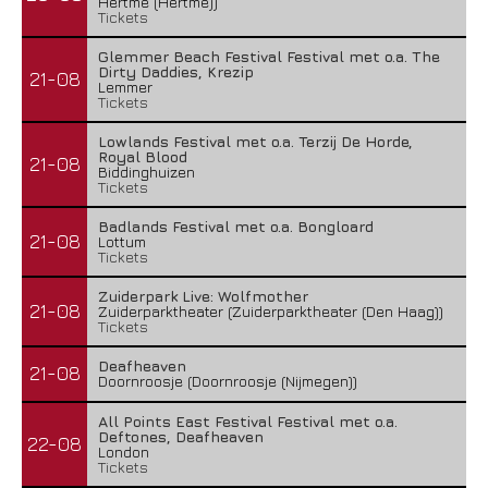
Hertme (Hertme))
Tickets
Glemmer Beach Festival Festival met o.a. The
Dirty Daddies, Krezip
21-08
Lemmer
Tickets
Lowlands Festival met o.a. Terzij De Horde,
Royal Blood
21-08
Biddinghuizen
Tickets
Badlands Festival met o.a. Bongloard
21-08
Lottum
Tickets
Zuiderpark Live: Wolfmother
21-08
Zuiderparktheater (Zuiderparktheater (Den Haag))
Tickets
Deafheaven
21-08
Doornroosje (Doornroosje (Nijmegen))
All Points East Festival Festival met o.a.
Deftones, Deafheaven
22-08
London
Tickets