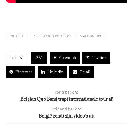
INDARRA
METROPOLIS RECORDS
WALK ON FIRE
Facebook
Twitter
0
DELEN
Pinterest
Linkedin
Email
vorig bericht
Belgian Quo Band trapt internationale tour af
volgend bericht
België zendt zijn video's uit