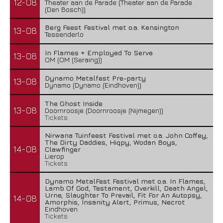
12-08
Theater aan de Parade (Theater aan de Parade
(Den Bosch))
Berg Feest Festival met o.a. Kensington
13-08
Tessenderlo
In Flames + Employed To Serve
13-08
OM (OM (Seraing))
Dynamo Metalfest Pre-party
13-08
Dynamo (Dynamo (Eindhoven))
The Ghost Inside
13-08
Doornroosje (Doornroosje (Nijmegen))
Tickets
Nirwana Tuinfeest Festival met o.a. John Coffey,
The Dirty Daddies, Hiqpy, Wodan Boys,
14-08
Clawfinger
Lierop
Tickets
Dynamo MetalFest Festival met o.a. In Flames,
Lamb Of God, Testament, Overkill, Death Angel,
Urne, Slaughter To Prevail, Fit For An Autopsy,
14-08
Amorphis, Insanity Alert, Primus, Necrot
Eindhoven
Tickets