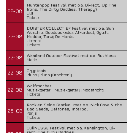
Huntenpop Festival met o.a. Di-rect, Up The
Irons, The Dirty Daddies, Therapy?
22-08
Ulft
Tickets
DUISTER COLLECTIEF Festival met o.a. Sun
Worship, Doodseskader, Alkerdeel, Ggu:ll,
22-08
Modder, Terzij De Horde
Utrecht
Tickets
Waailand Outdoor Festival met o.a. Ruthless
22-08
Made
Cryptosis
22-08
Iduna (Iduna (Drachten))
Wolfmother
22-08
Muziekgieterij (Muziekgieterij (Maastricht))
Tickets
Rock en Seine Festival met o.a. Nick Cave & the
Bad Seeds, Deftones, Interpol
26-08
Parijs
Tickets
CuliNESSE Festival met o.a. Kensington, Di-
rect, The Dirty Daddies