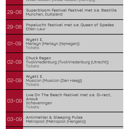
Superbloom Festival Festival met o.a. Bastille
29-08
Munchen, Duitsland
Popelucht Festival met o.a. Queen of Spades
29-08
Etten-Leur
Wyatt E.
01-09
Merleyn (Merleyn (Nijmegen))
Tickets
Chuck Ragan
02-09
TivoliVredenburg (TivoliVredenburg (Utrecht))
Tickets
Wyatt E.
02-09
Musicon (Musicon (Den Haag))
Tickets
Live On The Beach Festival met o.a. Di-rect,
Anouk
03-09
Scheveningen
Tickets
Antimatter & Sleeping Pulse
03-09
Metropool (Metropool (Hengelo))