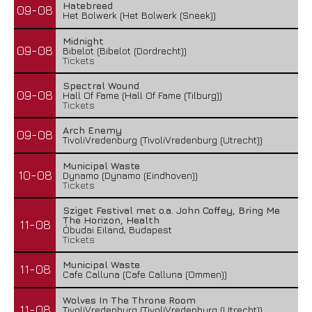
Hatebreed
09-08
Het Bolwerk (Het Bolwerk (Sneek))
Midnight
09-08
Bibelot (Bibelot (Dordrecht))
Tickets
Spectral Wound
09-08
Hall Of Fame (Hall Of Fame (Tilburg))
Tickets
Arch Enemy
09-08
TivoliVredenburg (TivoliVredenburg (Utrecht))
Municipal Waste
10-08
Dynamo (Dynamo (Eindhoven))
Tickets
Sziget Festival met o.a. John Coffey, Bring Me
The Horizon, Health
11-08
Óbudai Eiland, Budapest
Tickets
Municipal Waste
11-08
Cafe Calluna (Cafe Calluna (Ommen))
Wolves In The Throne Room
11-08
TivoliVredenburg (TivoliVredenburg (Utrecht))