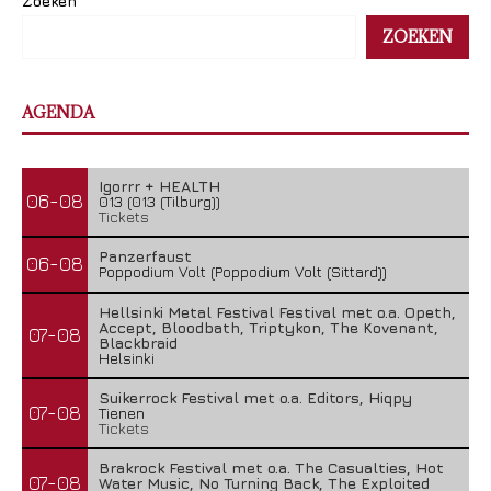
Zoeken
ZOEKEN
AGENDA
Igorrr + HEALTH
06-08
013 (013 (Tilburg))
Tickets
Panzerfaust
06-08
Poppodium Volt (Poppodium Volt (Sittard))
Hellsinki Metal Festival Festival met o.a. Opeth,
Accept, Bloodbath, Triptykon, The Kovenant,
07-08
Blackbraid
Helsinki
Suikerrock Festival met o.a. Editors, Hiqpy
07-08
Tienen
Tickets
Brakrock Festival met o.a. The Casualties, Hot
07-08
Water Music, No Turning Back, The Exploited