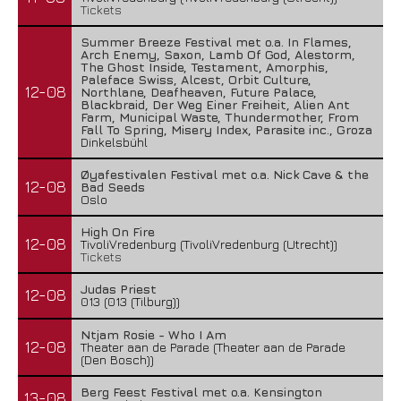
Tickets
Summer Breeze Festival met o.a. In Flames,
Arch Enemy, Saxon, Lamb Of God, Alestorm,
The Ghost Inside, Testament, Amorphis,
Paleface Swiss, Alcest, Orbit Culture,
12-08
Northlane, Deafheaven, Future Palace,
Blackbraid, Der Weg Einer Freiheit, Alien Ant
Farm, Municipal Waste, Thundermother, From
Fall To Spring, Misery Index, Parasite inc., Groza
Dinkelsbühl
Øyafestivalen Festival met o.a. Nick Cave & the
12-08
Bad Seeds
Oslo
High On Fire
12-08
TivoliVredenburg (TivoliVredenburg (Utrecht))
Tickets
Judas Priest
12-08
013 (013 (Tilburg))
Ntjam Rosie - Who I Am
12-08
Theater aan de Parade (Theater aan de Parade
(Den Bosch))
Berg Feest Festival met o.a. Kensington
13-08