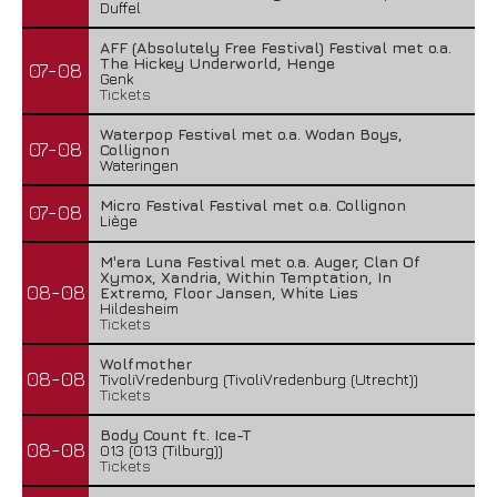
Duffel
AFF (Absolutely Free Festival) Festival met o.a.
The Hickey Underworld, Henge
07-08
Genk
Tickets
Waterpop Festival met o.a. Wodan Boys,
07-08
Collignon
Wateringen
Micro Festival Festival met o.a. Collignon
07-08
Liège
M'era Luna Festival met o.a. Auger, Clan Of
Xymox, Xandria, Within Temptation, In
08-08
Extremo, Floor Jansen, White Lies
Hildesheim
Tickets
Wolfmother
08-08
TivoliVredenburg (TivoliVredenburg (Utrecht))
Tickets
Body Count ft. Ice-T
08-08
013 (013 (Tilburg))
Tickets