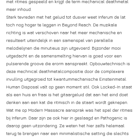
met ritmes gespeeld en krijgt de term mechanical deathmetal
meer inhoud.
Sterk tevreden met het geluid tot dusver weet Inferum de lat
toch nog hoger te leggen in Beyond Reach. De muzikale
richting is wat verschoven naar het meer mechanische en
resulteert uiteindelijk in een samenspel van parallelle
melodielijnen die minutieus zijn uitgevoerd. Bijzonder mooi
uitgedacht en de samensmelting hiervan is goed voor een
pulserende groove die erorm aanspreekt. Opbouwtechnisch is
deze mechnical deathmetalcompositie door de complexere
invulling uitgegroeid tot kwantummechanische Einsteinmetal.
Human Disposal valt op geen moment stil. Ook Locked-In staat
als een huis en fraai is het gitaargeluid dat aan het eind doet
denken aan een kat die ritmisch in de staart wordt geknepen.
Wat me op Modern Massacre aansprak was het spel der ritmes
bij Inferum. Daar zijn ze ook hier in geslaagd en Pathogenic is
daarop geen uitzondering. Ze weten het hier zelfs helemaal
terug te brengen naar een minimalistische setting die slechts