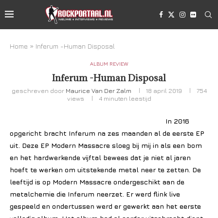
Home
»
Inferum -Human Disposal
ALBUM REVIEW
Inferum -Human Disposal
geschreven door
Maurice Van Der Zalm
18 april 2019
754
views
4 minuten leestijd
In 2016
opgericht bracht Inferum na zes maanden al de eerste EP
uit. Deze EP Modern Massacre sloeg bij mij in als een bom
en het hardwerkende vijftal bewees dat je niet al jaren
hoeft te werken om uitstekende metal neer te zetten. De
leeftijd is op Modern Massacre ondergeschikt aan de
metalchemie die Inferum neerzet. Er werd flink live
gespeeld en ondertussen werd er gewerkt aan het eerste