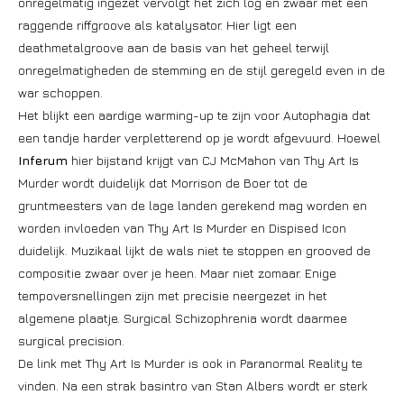
onregelmatig ingezet vervolgt het zich log en zwaar met een
raggende riffgroove als katalysator. Hier ligt een
deathmetalgroove aan de basis van het geheel terwijl
onregelmatigheden de stemming en de stijl geregeld even in de
war schoppen.
Het blijkt een aardige warming-up te zijn voor Autophagia dat
een tandje harder verpletterend op je wordt afgevuurd. Hoewel
Inferum
hier bijstand krijgt van CJ McMahon van Thy Art Is
Murder wordt duidelijk dat Morrison de Boer tot de
gruntmeesters van de lage landen gerekend mag worden en
worden invloeden van Thy Art Is Murder en Dispised Icon
duidelijk. Muzikaal lijkt de wals niet te stoppen en grooved de
compositie zwaar over je heen. Maar niet zomaar. Enige
tempoversnellingen zijn met precisie neergezet in het
algemene plaatje. Surgical Schizophrenia wordt daarmee
surgical precision.
De link met Thy Art Is Murder is ook in Paranormal Reality te
vinden. Na een strak basintro van Stan Albers wordt er sterk