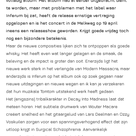
volledig album.
Het album had al eerder uitgebracht dient
te worden, maar met problemen met het label waar
Inferum bij zat, heeft de release ernstige vertraging
opgelopen en is het concert in de Melkweg op 19 april
ineens een releaseshow geworden. Krijgt goede vrijdag toch
nog een bijzondere betekenis.
Maar de nieuwe composities lijken zich te ontpoppen als goede
whisky. Het heeft even wat langer gelegen en de smaak, de
beleving en de impact is groter dan ooit. Enerzijds ligt het
nieuwe werk sterk in het verlengde van Modern Massacre, maar
anderzijds is Inferum op het album ook op zoek gegaan naar
nieuwe uitdagingen en nieuwe wegen en ik kan je verzekeren
dat hun muzikale Tomtom uitstekend werk heeft gedaan.
Het (enigszins) tribalkarakter in Decay Into Madness laat dat
meteen horen. Het subtiele drumwerk van Wouter Macare
creëert snelheid en het gitaargeluid van Lars Deelman en Ozzy
Voskuilen zorgen voor een spanningsverhogend effect dat zijn
uitloop krijgt in Surgical Schizophrenia. Aanvankelijk