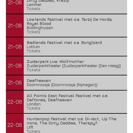
Dirty Daddies, Krezip
21-08
Lemmer
Tickets
Lowlands Festival met o.a. Terzij De Horde,
Royal Blood
21-08
Biddinghuizen
Tickets
Badlands Festival met o.a. Bongloard
21-08
Lottum
Tickets
Zuiderpark Live: Wolfmother
21-08
Zuiderparktheater (Zuiderparktheater (Den Haag))
Tickets
Deafheaven
21-08
Doornroosje (Doornroosje (Nijmegen))
All Points East Festival Festival met o.a.
Deftones, Deafheaven
22-08
London
Tickets
Huntenpop Festival met o.a. Di-rect, Up The
Irons, The Dirty Daddies, Therapy?
22-08
Ulft
Tickets