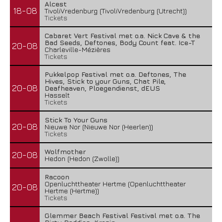
Alcest
18-08
TivoliVredenburg (TivoliVredenburg (Utrecht))
Tickets
Cabaret Vert Festival met o.a. Nick Cave & the
Bad Seeds, Deftones, Body Count feat. Ice-T
20-08
Charleville-Mézières
Tickets
Pukkelpop Festival met o.a. Deftones, The
Hives, Stick to your Guns, Chat Pile,
20-08
Deafheaven, Ploegendienst, dEUS
Hasselt
Tickets
Stick To Your Guns
20-08
Nieuwe Nor (Nieuwe Nor (Heerlen))
Tickets
Wolfmother
20-08
Hedon (Hedon (Zwolle))
Racoon
Openluchttheater Hertme (Openluchttheater
20-08
Hertme (Hertme))
Tickets
Glemmer Beach Festival Festival met o.a. The