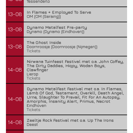
Tessenderlo
In Flames + Employed To Serve
13-08
OM (OM (Seraing))
Dynamo Metalfest Pre-party
13-08
Dynamo (Dynamo (Eindhoven))
The Ghost Inside
13-08
Doornroosje (Doornroosje (Nijmegen))
Tickets
Nirwana Tuinfeest Festival met o.a. John Coffey,
The Dirty Daddies, Hiqpy, Wodan Boys,
14-08
Clawfinger
Lierop
Tickets
Dynamo MetalFest Festival met o.a. In Flames,
Lamb Of God, Testament, Overkill, Death Angel,
Urne, Slaughter To Prevail, Fit For An Autopsy,
14-08
Amorphis, Insanity Alert, Primus, Necrot
Eindhoven
Tickets
Zeeltje Rock Festival met o.a. Up The Irons
14-08
Deest