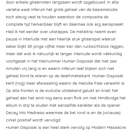
door enkele gitaarnoten langzaam wordt opgebouwd. In alle
variatie weet Inferum het grote geheel van de basismelodie
toch stevig vast te houden waardoor de compositie de
complete tijd herkenbaar blijft en daarmee ook erg aanspreekt.
Had ik het eerder over uitstapjes. De metaltrip neemt even
pauze in Interlude met een heerlijk stuk gitaarspel waaruit
zeker blijkt dit jonge vijftal meer kan dan rucksichtslos raggen,
maar dat wist ik natuurlijk al langer. Interlude wordt vakkundig
voortgezet in het titelnummer Human Disposal dat met zes
minuten vrij lang is en waarin inferum laat blijken zich niet
geheel blind te staren op de deathmetalkant. Human Disposal
kent (nog) meer afwisseling waarin de melodie fraai verwerkt is.
Op alle fronten is de evolutie uitstekend gelukt en knalt het
geheel aan het eind nog eens even flink om met Mindbridge het
album in stijl te sluiten met eenzelfde karakter als de opener
Decay Into Madness waarmee de bal rond is en de (vicieuze)
cirkel positief wordt vervolgd.
Human Disposal is een heel sterk vervolg op Modern Massacre