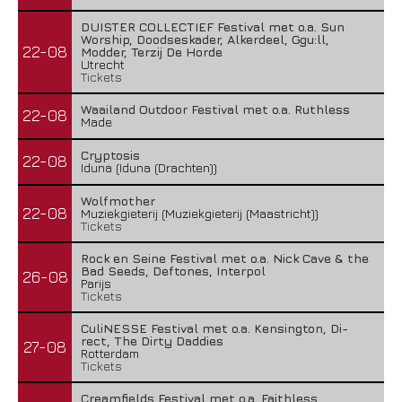
DUISTER COLLECTIEF Festival met o.a. Sun
Worship, Doodseskader, Alkerdeel, Ggu:ll,
22-08
Modder, Terzij De Horde
Utrecht
Tickets
Waailand Outdoor Festival met o.a. Ruthless
22-08
Made
Cryptosis
22-08
Iduna (Iduna (Drachten))
Wolfmother
22-08
Muziekgieterij (Muziekgieterij (Maastricht))
Tickets
Rock en Seine Festival met o.a. Nick Cave & the
Bad Seeds, Deftones, Interpol
26-08
Parijs
Tickets
CuliNESSE Festival met o.a. Kensington, Di-
rect, The Dirty Daddies
27-08
Rotterdam
Tickets
Creamfields Festival met o.a. Faithless