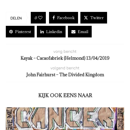
Facebook
Twitter
0
DELEN
Pinterest
Linkedin
Email
vorig bericht
Kayak – Cacaofabriek (Helmond) 13/04/2019
volgend bericht
John Fairhurst – The Divided Kingdom
KIJK OOK EENS NAAR