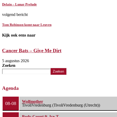
Delain – Lunar Prelude
volgend bericht
Tom Robinson komt naar Leuven
Kijk ook eens naar
Cancer Bats – Give Me Dirt
5 augustus 2026
Zoeken
Zoeken
Agenda
Wolfmother
08-08
TivoliVredenburg (TivoliVredenburg (Utrecht))
Body Count ft. Ice-T