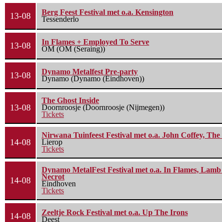
Berg Feest Festival met o.a. Kensington
13-08
Tessenderlo
In Flames + Employed To Serve
13-08
OM (OM (Seraing))
Dynamo Metalfest Pre-party
13-08
Dynamo (Dynamo (Eindhoven))
The Ghost Inside
13-08
Doornroosje (Doornroosje (Nijmegen))
Tickets
Nirwana Tuinfeest Festival met o.a. John Coffey, Th
14-08
Lierop
Tickets
Dynamo MetalFest Festival met o.a. In Flames, Lamb O
Necrot
14-08
Eindhoven
Tickets
Zeeltje Rock Festival met o.a. Up The Irons
14-08
Deest