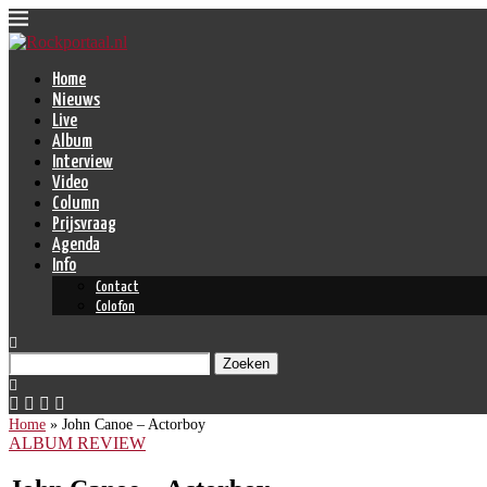
Home
Nieuws
Live
Album
Interview
Video
Column
Prijsvraag
Agenda
Info
Contact
Colofon
Zoeken
Home
»
John Canoe – Actorboy
ALBUM REVIEW