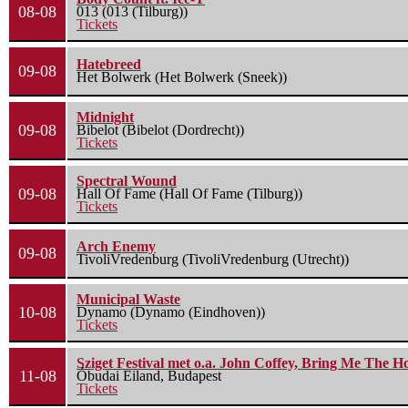
08-08
013 (013 (Tilburg))
Tickets
Hatebreed
09-08
Het Bolwerk (Het Bolwerk (Sneek))
Midnight
09-08
Bibelot (Bibelot (Dordrecht))
Tickets
Spectral Wound
09-08
Hall Of Fame (Hall Of Fame (Tilburg))
Tickets
Arch Enemy
09-08
TivoliVredenburg (TivoliVredenburg (Utrecht))
Municipal Waste
10-08
Dynamo (Dynamo (Eindhoven))
Tickets
Sziget Festival met o.a. John Coffey, Bring Me The H
11-08
Óbudai Eiland, Budapest
Tickets