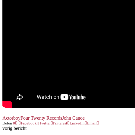
Actorboy
Four Twenty Records
John Canoe
Delen
0
Facebook
Twitter
Pinterest
Linkedin
Email
vorig bericht