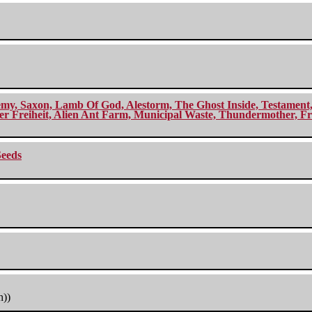
my, Saxon, Lamb Of God, Alestorm, The Ghost Inside, Testament, A
r Freiheit, Alien Ant Farm, Municipal Waste, Thundermother, Fro
Seeds
h))