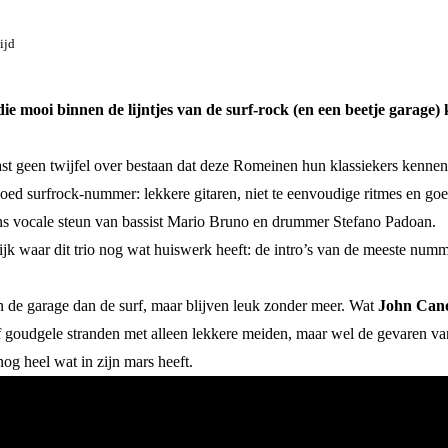
ijd
die mooi binnen de lijntjes van de surf-rock (en een beetje garage
st geen twijfel over bestaan dat deze Romeinen hun klassiekers kennen 
oed surfrock-nummer: lekkere gitaren, niet te eenvoudige ritmes en goed
ens vocale steun van bassist Mario Bruno en drummer Stefano Padoan.
lijk waar dit trio nog wat huiswerk heeft: de intro’s van de meeste numm
an de garage dan de surf, maar blijven leuk zonder meer. Wat
John Can
oudgele stranden met alleen lekkere meiden, maar wel de gevaren van
og heel wat in zijn mars heeft.