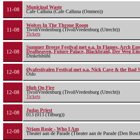
Municipal Waste
11-08
Cafe Calluna (Cafe Calluna (Ommen))
Wolves In The Throne Room
11-08
TivoliVredenburg (TivoliVredenburg (Utrecht))
Tickets
Summer Breeze Festival met o.a. In Flames, Arch Ene
12-08
Deafheaven, Future Palace, Blackbraid, Der Weg Eine
Dinkelsbühl
Øyafestivalen Festival met o.a. Nick Cave & the Bad 
12-08
Oslo
High On Fire
12-08
TivoliVredenburg (TivoliVredenburg (Utrecht))
Tickets
Judas Priest
12-08
013 (013 (Tilburg))
Ntjam Rosie - Who I Am
12-08
Theater aan de Parade (Theater aan de Parade (Den Bosc