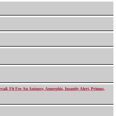
ail, Fit For An Autopsy, Amorphis, Insanity Alert, Primus,