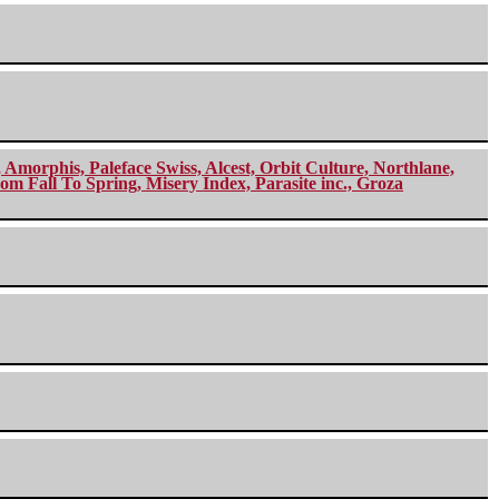
morphis, Paleface Swiss, Alcest, Orbit Culture, Northlane,
m Fall To Spring, Misery Index, Parasite inc., Groza