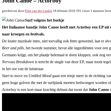
John Canoe – Actorboy
geschreven door
Filip van der Linden
18 februari 2016
591
views
1 minuten leest
Surf volgens het boekje
Het Italiaanse bandje John Canoe heeft met
Actorboy
een EP uit 
naar kroegen en festivals.
De louter muzikale intro, niet toevallig ook
Intro
genoemd, laat er alva
Beer and pills
, het tweede nummer, bevat alle ingrediënten voor een g
Germano krijgt, om het plaatje helemaal te doen kloppen, ook nog e
Nervous Breakdown
is terecht de single van deze EP, maar toont tege
in het oor van de luisteraar.
Start to move
en
Untitled Mood
gaan een ietsje meer in de richting v
geen hoge golven die met de surfplank moeten bedwongen worden of g
Actorboy
is een kort maar krachtig debuut dat toont dat
John Canoe
n