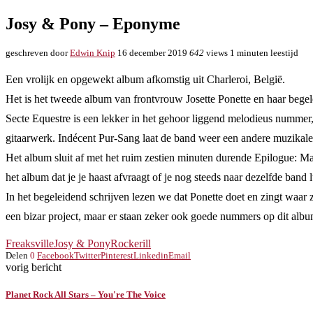
Josy & Pony – Eponyme
geschreven door
Edwin Knip
16 december 2019
642
views
1 minuten leestijd
Een vrolijk en opgewekt album afkomstig uit Charleroi, België.
Het is het tweede album van frontvrouw Josette Ponette en haar bege
Secte Equestre is een lekker in het gehoor liggend melodieus nummer,
gitaarwerk. Indécent Pur-Sang laat de band weer een andere muzikale
Het album sluit af met het ruim zestien minuten durende Epilogue: Ma
het album dat je je haast afvraagt of je nog steeds naar dezelfde band lu
In het begeleidend schrijven lezen we dat Ponette doet en zingt waar z
een bizar project, maar er staan zeker ook goede nummers op dit albu
Freaksville
Josy & Pony
Rockerill
Delen
0
Facebook
Twitter
Pinterest
Linkedin
Email
vorig bericht
Planet Rock All Stars – You're The Voice