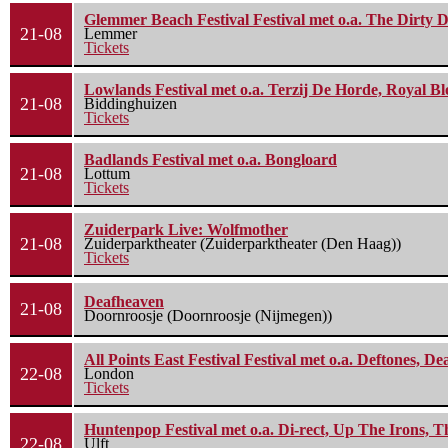
Glemmer Beach Festival Festival met o.a. The Dirty D
21-08
Lemmer
Tickets
Lowlands Festival met o.a. Terzij De Horde, Royal B
21-08
Biddinghuizen
Tickets
Badlands Festival met o.a. Bongloard
21-08
Lottum
Tickets
Zuiderpark Live: Wolfmother
21-08
Zuiderparktheater (Zuiderparktheater (Den Haag))
Tickets
Deafheaven
21-08
Doornroosje (Doornroosje (Nijmegen))
All Points East Festival Festival met o.a. Deftones, D
22-08
London
Tickets
Huntenpop Festival met o.a. Di-rect, Up The Irons, 
22-08
Ulft