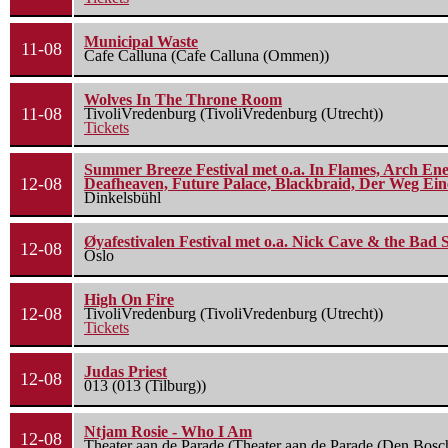
Municipal Waste
11-08
Cafe Calluna (Cafe Calluna (Ommen))
Wolves In The Throne Room
11-08
TivoliVredenburg (TivoliVredenburg (Utrecht))
Tickets
Summer Breeze Festival met o.a. In Flames, Arch Ene
12-08
Deafheaven, Future Palace, Blackbraid, Der Weg Eine
Dinkelsbühl
Øyafestivalen Festival met o.a. Nick Cave & the Bad 
12-08
Oslo
High On Fire
12-08
TivoliVredenburg (TivoliVredenburg (Utrecht))
Tickets
Judas Priest
12-08
013 (013 (Tilburg))
Ntjam Rosie - Who I Am
12-08
Theater aan de Parade (Theater aan de Parade (Den Bosc