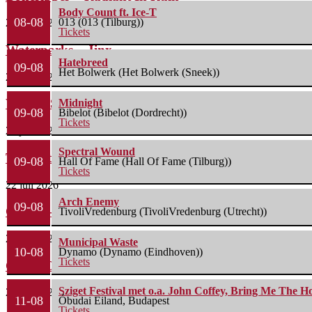
Body Count ft. Ice-T
08-08
013 (013 (Tilburg))
27 juli 2026
Tickets
Waterparks – Jinx
Hatebreed
09-08
Het Bolwerk (Het Bolwerk (Sneek))
26 juli 2026
Wailin’ Storms – The Arsonist
Midnight
09-08
Bibelot (Bibelot (Dordrecht))
Tickets
26 juli 2026
Spectral Wound
The Fifth Alliance – Stenahoria
09-08
Hall Of Fame (Hall Of Fame (Tilburg))
Tickets
22 juli 2026
Arch Enemy
09-08
Gallon – A Spell Called Reality
TivoliVredenburg (TivoliVredenburg (Utrecht))
22 juli 2026
Municipal Waste
10-08
Dynamo (Dynamo (Eindhoven))
Tickets
Green Carnation – A Dark Poem II: Sanguis
Sziget Festival met o.a. John Coffey, Bring Me The H
20 juli 2026
11-08
Óbudai Eiland, Budapest
Tickets