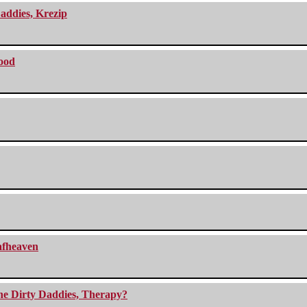
addies, Krezip
lood
eafheaven
The Dirty Daddies, Therapy?