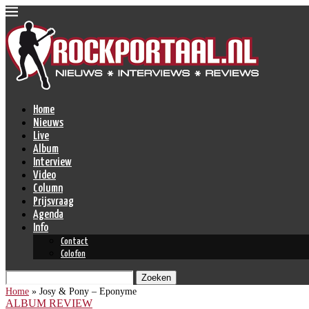
Home
Nieuws
Live
Album
Interview
Video
Column
Prijsvraag
Agenda
Info
Contact
Colofon
Zoeken
Home
»
Josy & Pony – Eponyme
ALBUM REVIEW