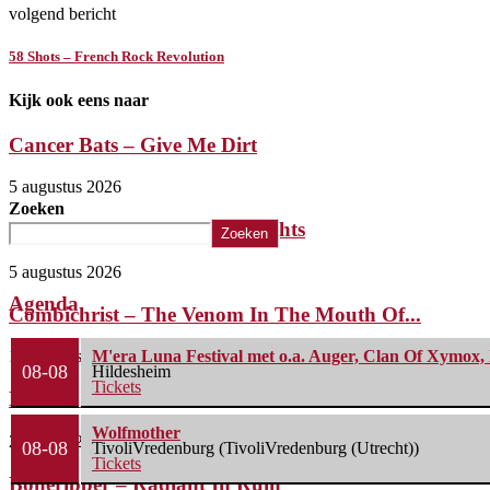
volgend bericht
58 Shots – French Rock Revolution
Kijk ook eens naar
Cancer Bats – Give Me Dirt
5 augustus 2026
Zoeken
The Iron Roses – Molotov Nights
Zoeken
5 augustus 2026
Agenda
Combichrist – The Venom In The Mouth Of...
1 augustus 2026
M'era Luna Festival met o.a. Auger, Clan Of Xymox, 
08-08
Hildesheim
Tickets
Lunatic Soul – Transition II
Wolfmother
29 juli 2026
08-08
TivoliVredenburg (TivoliVredenburg (Utrecht))
Tickets
Boneripper – Radiant In Ruin