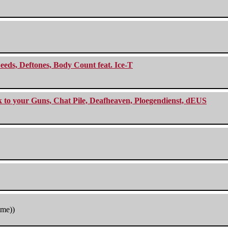
eeds, Deftones, Body Count feat. Ice-T
ck to your Guns, Chat Pile, Deafheaven, Ploegendienst, dEUS
tme))