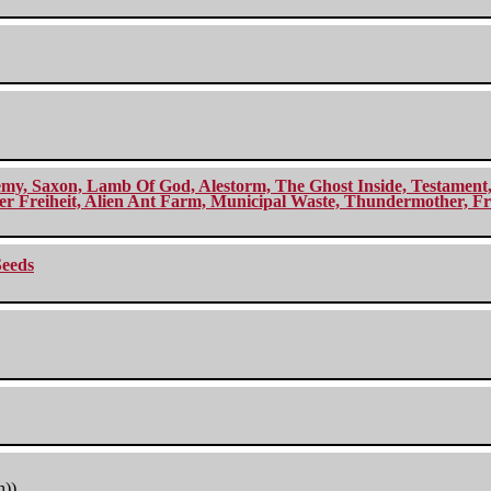
my, Saxon, Lamb Of God, Alestorm, The Ghost Inside, Testament, A
r Freiheit, Alien Ant Farm, Municipal Waste, Thundermother, Fro
Seeds
h))