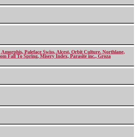
morphis, Paleface Swiss, Alcest, Orbit Culture, Northlane,
m Fall To Spring, Misery Index, Parasite inc., Groza