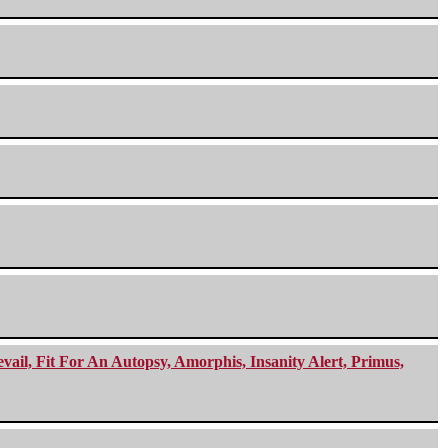
ail, Fit For An Autopsy, Amorphis, Insanity Alert, Primus,