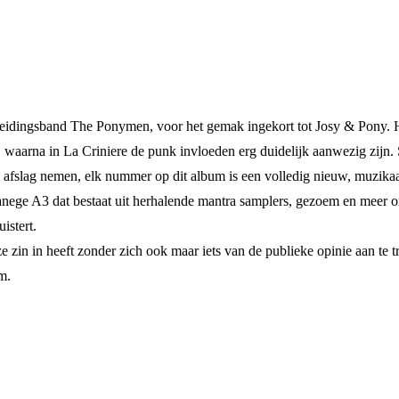
leidingsband The Ponymen, voor het gemak ingekort tot Josy & Pony. H
 waarna in La Criniere de punk invloeden erg duidelijk aanwezig zijn.
 afslag nemen, elk nummer op dit album is een volledig nieuw, muzikaa
nege A3 dat bestaat uit herhalende mantra samplers, gezoem en meer on
istert.
e zin in heeft zonder zich ook maar iets van de publieke opinie aan te t
m.