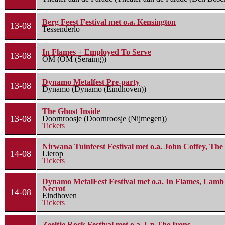
Berg Feest Festival met o.a. Kensington
13-08
Tessenderlo
In Flames + Employed To Serve
13-08
OM (OM (Seraing))
Dynamo Metalfest Pre-party
13-08
Dynamo (Dynamo (Eindhoven))
The Ghost Inside
13-08
Doornroosje (Doornroosje (Nijmegen))
Tickets
Nirwana Tuinfeest Festival met o.a. John Coffey, Th
14-08
Lierop
Tickets
Dynamo MetalFest Festival met o.a. In Flames, Lamb O
Necrot
14-08
Eindhoven
Tickets
Zeeltje Rock Festival met o.a. Up The Irons