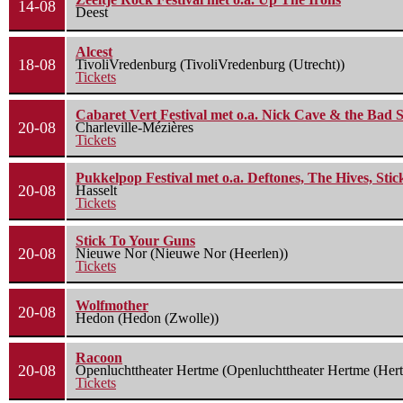
14-08
Deest
Alcest
18-08
TivoliVredenburg (TivoliVredenburg (Utrecht))
Tickets
Cabaret Vert Festival met o.a. Nick Cave & the Bad S
20-08
Charleville-Mézières
Tickets
Pukkelpop Festival met o.a. Deftones, The Hives, Sti
20-08
Hasselt
Tickets
Stick To Your Guns
20-08
Nieuwe Nor (Nieuwe Nor (Heerlen))
Tickets
Wolfmother
20-08
Hedon (Hedon (Zwolle))
Racoon
20-08
Openluchttheater Hertme (Openluchttheater Hertme (Her
Tickets