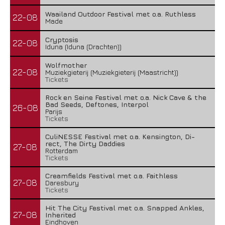
Waailand Outdoor Festival met o.a. Ruthless
22-08
Made
Cryptosis
22-08
Iduna (Iduna (Drachten))
Wolfmother
22-08
Muziekgieterij (Muziekgieterij (Maastricht))
Tickets
Rock en Seine Festival met o.a. Nick Cave & the
Bad Seeds, Deftones, Interpol
26-08
Parijs
Tickets
CuliNESSE Festival met o.a. Kensington, Di-
rect, The Dirty Daddies
27-08
Rotterdam
Tickets
Creamfields Festival met o.a. Faithless
27-08
Daresbury
Tickets
Hit The City Festival met o.a. Snapped Ankles,
27-08
Inherited
Eindhoven