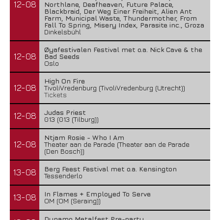
12-08
Northlane, Deafheaven, Future Palace,
Blackbraid, Der Weg Einer Freiheit, Alien Ant
Farm, Municipal Waste, Thundermother, From
Fall To Spring, Misery Index, Parasite inc., Groza
Dinkelsbühl
Øyafestivalen Festival met o.a. Nick Cave & the
12-08
Bad Seeds
Oslo
High On Fire
12-08
TivoliVredenburg (TivoliVredenburg (Utrecht))
Tickets
Judas Priest
12-08
013 (013 (Tilburg))
Ntjam Rosie - Who I Am
12-08
Theater aan de Parade (Theater aan de Parade
(Den Bosch))
Berg Feest Festival met o.a. Kensington
13-08
Tessenderlo
In Flames + Employed To Serve
13-08
OM (OM (Seraing))
Dynamo Metalfest Pre-party