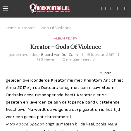
Home
»
Kreator – Gods Of Violence
ALBUM REVIEW
Kreator – Gods Of Violence
geschreven door
Sjoerd Van Der Zalm
16 februari 2017
720
views
2 minuten leestijd
5 jaar
geleden overdonderde Kreator mij met Phantom Antichrist.
Anno 2017 zijn de Duitsers terug met een nieuw album.
Ondanks deze tussenperiode heeft Kreator niet stil
gezeten en leverden ze aan de lopende band uitstekende
liveshows. Nu wordt de volgende stap gezet en is het tijd
voor een goede pot thrashmetal.
Intro Apocalypticon
grijpt je meteen bij de keel, zoals
Mars