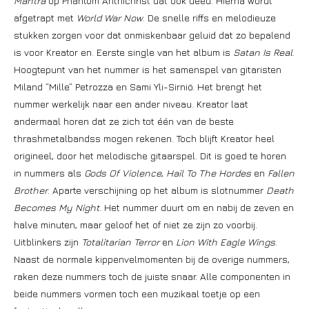
Mantra
op Phantom Anthichrist dat ook deed. Hierna wordt
afgetrapt met
World War Now
. De snelle riffs en melodieuze
stukken zorgen voor dat onmiskenbaar geluid dat zo bepalend
is voor Kreator en. Eerste single van het album is
Satan Is Real
.
Hoogtepunt van het nummer is het samenspel van gitaristen
Miland “Mille” Petrozza en Sami Yli-Sirniö. Het brengt het
nummer werkelijk naar een ander niveau. Kreator laat
andermaal horen dat ze zich tot één van de beste
thrashmetalbandss mogen rekenen. Toch blijft Kreator heel
origineel, door het melodische gitaarspel. Dit is goed te horen
in nummers als
Gods Of Violence
,
Hail To The Hordes
en
Fallen
Brother
. Aparte verschijning op het album is slotnummer
Death
Becomes My Night
. Het nummer duurt om en nabij de zeven en
halve minuten, maar geloof het of niet ze zijn zo voorbij.
Uitblinkers zijn
Totalitarian Terror
en
Lion With Eagle Wings
.
Naast de normale kippenvelmomenten bij de overige nummers,
raken deze nummers toch de juiste snaar. Alle componenten in
beide nummers vormen toch een muzikaal toetje op een