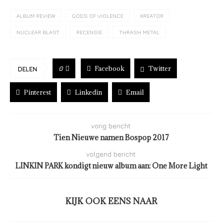
ALBUM REVIEW
GODS OF VIOLENCE
KREATOR
NUCLEAR BLAST
RECENSIE
THRASH METAL
Facebook
Twitter
0
DELEN
Pinterest
Linkedin
Email
vorig bericht
Tien Nieuwe namen Bospop 2017
volgend bericht
LINKIN PARK kondigt nieuw album aan: One More Light
KIJK OOK EENS NAAR