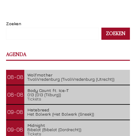
Zoeken
ZOEKEN
AGENDA
Wolfmother
08-08
TivoliVredenburg (TivoliVredenburg (Utrecht))
Body Count ft. Ice-T
08-08
013 (013 (Tilburg))
Tickets
Hatebreed
09-08
Het Bolwerk (Het Bolwerk (Sneek))
Midnight
09-08
Bibelot (Bibelot (Dordrecht))
Tickets