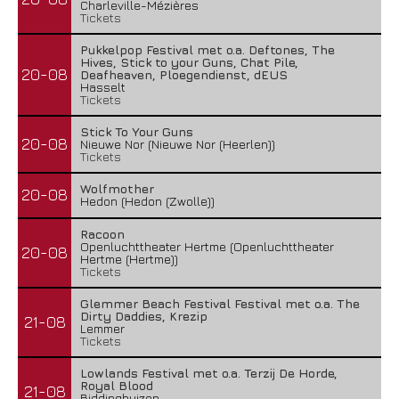
Charleville-Mézières
Tickets
Pukkelpop Festival met o.a. Deftones, The
Hives, Stick to your Guns, Chat Pile,
20-08
Deafheaven, Ploegendienst, dEUS
Hasselt
Tickets
Stick To Your Guns
20-08
Nieuwe Nor (Nieuwe Nor (Heerlen))
Tickets
Wolfmother
20-08
Hedon (Hedon (Zwolle))
Racoon
Openluchttheater Hertme (Openluchttheater
20-08
Hertme (Hertme))
Tickets
Glemmer Beach Festival Festival met o.a. The
Dirty Daddies, Krezip
21-08
Lemmer
Tickets
Lowlands Festival met o.a. Terzij De Horde,
Royal Blood
21-08
Biddinghuizen