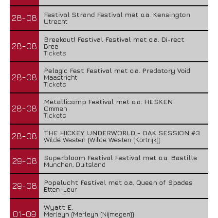
Festival Strand Festival met o.a. Kensington
28-08
Utrecht
Breekout! Festival Festival met o.a. Di-rect
28-08
Bree
Tickets
Pelagic Fest Festival met o.a. Predatory Void
28-08
Maastricht
Tickets
Metallicamp Festival met o.a. HESKEN
28-08
Ommen
Tickets
THE HICKEY UNDERWORLD - DAK SESSION #3
28-08
Wilde Westen (Wilde Westen (Kortrijk))
Superbloom Festival Festival met o.a. Bastille
29-08
Munchen, Duitsland
Popelucht Festival met o.a. Queen of Spades
29-08
Etten-Leur
Wyatt E.
01-09
Merleyn (Merleyn (Nijmegen))