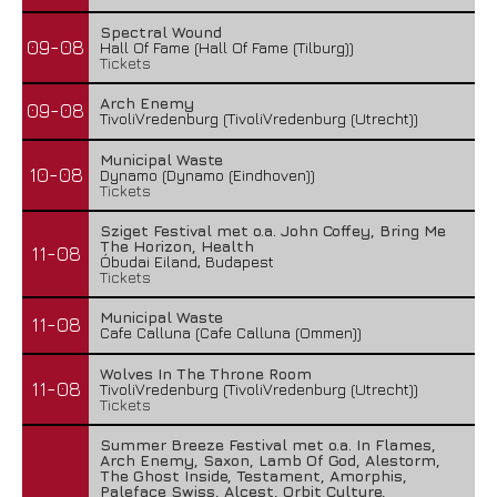
Spectral Wound
09-08
Hall Of Fame (Hall Of Fame (Tilburg))
Tickets
Arch Enemy
09-08
TivoliVredenburg (TivoliVredenburg (Utrecht))
Municipal Waste
10-08
Dynamo (Dynamo (Eindhoven))
Tickets
Sziget Festival met o.a. John Coffey, Bring Me
The Horizon, Health
11-08
Óbudai Eiland, Budapest
Tickets
Municipal Waste
11-08
Cafe Calluna (Cafe Calluna (Ommen))
Wolves In The Throne Room
11-08
TivoliVredenburg (TivoliVredenburg (Utrecht))
Tickets
Summer Breeze Festival met o.a. In Flames,
Arch Enemy, Saxon, Lamb Of God, Alestorm,
The Ghost Inside, Testament, Amorphis,
Paleface Swiss, Alcest, Orbit Culture,