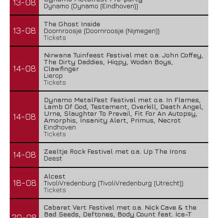
13-08
Dynamo (Dynamo (Eindhoven))
The Ghost Inside
13-08
Doornroosje (Doornroosje (Nijmegen))
Tickets
Nirwana Tuinfeest Festival met o.a. John Coffey,
The Dirty Daddies, Hiqpy, Wodan Boys,
14-08
Clawfinger
Lierop
Tickets
Dynamo MetalFest Festival met o.a. In Flames,
Lamb Of God, Testament, Overkill, Death Angel,
Urne, Slaughter To Prevail, Fit For An Autopsy,
14-08
Amorphis, Insanity Alert, Primus, Necrot
Eindhoven
Tickets
Zeeltje Rock Festival met o.a. Up The Irons
14-08
Deest
Alcest
18-08
TivoliVredenburg (TivoliVredenburg (Utrecht))
Tickets
Cabaret Vert Festival met o.a. Nick Cave & the
Bad Seeds, Deftones, Body Count feat. Ice-T
20-08