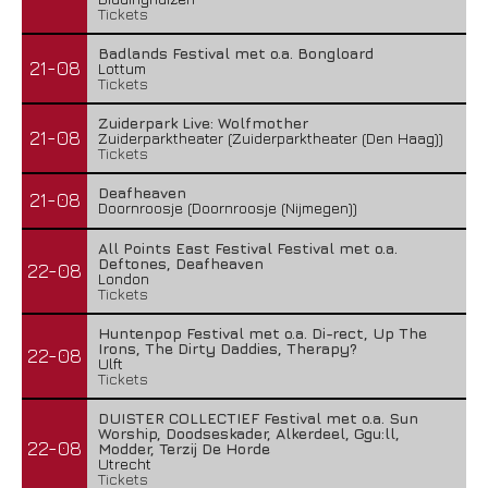
Tickets
Badlands Festival met o.a. Bongloard
21-08
Lottum
Tickets
Zuiderpark Live: Wolfmother
21-08
Zuiderparktheater (Zuiderparktheater (Den Haag))
Tickets
Deafheaven
21-08
Doornroosje (Doornroosje (Nijmegen))
All Points East Festival Festival met o.a.
Deftones, Deafheaven
22-08
London
Tickets
Huntenpop Festival met o.a. Di-rect, Up The
Irons, The Dirty Daddies, Therapy?
22-08
Ulft
Tickets
DUISTER COLLECTIEF Festival met o.a. Sun
Worship, Doodseskader, Alkerdeel, Ggu:ll,
22-08
Modder, Terzij De Horde
Utrecht
Tickets