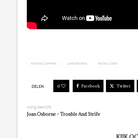
ARISING EMPIRE
LANDMVRKS
METALCORE
Facebook
Twitter
0
DELEN
vorig bericht
Joan Osborne – Trouble And Strife
KIJK O