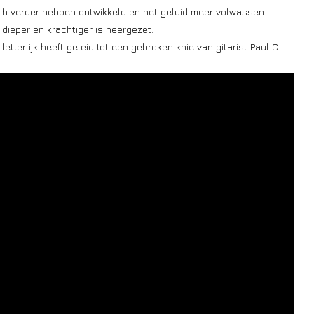
zich verder hebben ontwikkeld en het geluid meer volwassen
dieper en krachtiger is neergezet.
letterlijk heeft geleid tot een gebroken knie van gitarist Paul C.