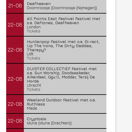
Deafheaven
21-08
Doornroosje (Doornroosje (Nijmegen))
All Points East Festival Festival met
o.a. Deftones, Deafheaven
22-08
London
Tickets
Huntenpop Festival met o.a. Di-rect,
Up The Irons, The Dirty Daddies,
22-08
Therapy?
Ulft
Tickets
DUISTER COLLECTIEF Festival met
o.a. Sun Worship, Doodseskader,
Alkerdeel, Ggu:ll, Modder, Terzij De
22-08
Horde
Utrecht
Tickets
Waailand Outdoor Festival met o.a.
22-08
Ruthless
Made
Cryptosis
22-08
Iduna (Iduna (Drachten))