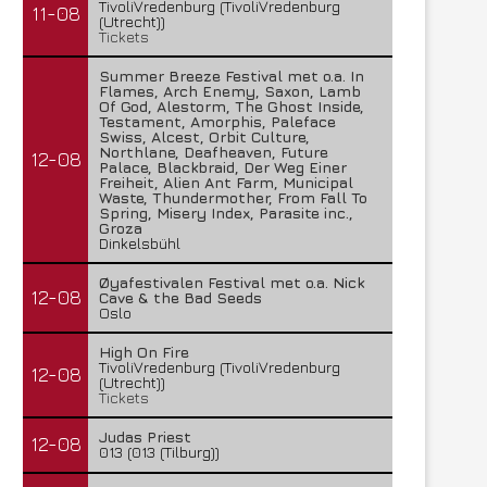
TivoliVredenburg (TivoliVredenburg
11-08
(Utrecht))
Tickets
Summer Breeze Festival met o.a. In
Flames, Arch Enemy, Saxon, Lamb
Of God, Alestorm, The Ghost Inside,
Testament, Amorphis, Paleface
Swiss, Alcest, Orbit Culture,
Northlane, Deafheaven, Future
12-08
Palace, Blackbraid, Der Weg Einer
Freiheit, Alien Ant Farm, Municipal
Waste, Thundermother, From Fall To
Spring, Misery Index, Parasite inc.,
Groza
Dinkelsbühl
Øyafestivalen Festival met o.a. Nick
12-08
Cave & the Bad Seeds
Oslo
High On Fire
TivoliVredenburg (TivoliVredenburg
12-08
(Utrecht))
Tickets
Judas Priest
12-08
013 (013 (Tilburg))