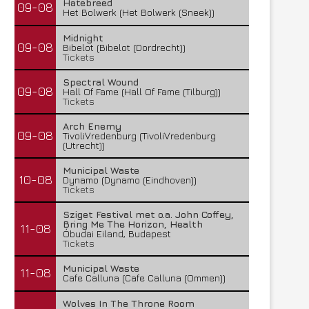
Hatebreed
09-08
Het Bolwerk (Het Bolwerk (Sneek))
Midnight
09-08
Bibelot (Bibelot (Dordrecht))
Tickets
Spectral Wound
09-08
Hall Of Fame (Hall Of Fame (Tilburg))
Tickets
Arch Enemy
09-08
TivoliVredenburg (TivoliVredenburg
(Utrecht))
Municipal Waste
10-08
Dynamo (Dynamo (Eindhoven))
Tickets
Sziget Festival met o.a. John Coffey,
Bring Me The Horizon, Health
11-08
Óbudai Eiland, Budapest
Tickets
Municipal Waste
11-08
Cafe Calluna (Cafe Calluna (Ommen))
Wolves In The Throne Room