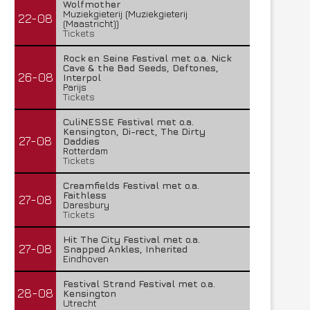
Wolfmother
Muziekgieterij (Muziekgieterij
22-08
(Maastricht))
Tickets
Rock en Seine Festival met o.a. Nick
Cave & the Bad Seeds, Deftones,
26-08
Interpol
Parijs
Tickets
CuliNESSE Festival met o.a.
Kensington, Di-rect, The Dirty
27-08
Daddies
Rotterdam
Tickets
Creamfields Festival met o.a.
Faithless
27-08
Daresbury
Tickets
Hit The City Festival met o.a.
27-08
Snapped Ankles, Inherited
Eindhoven
Festival Strand Festival met o.a.
28-08
Kensington
Utrecht