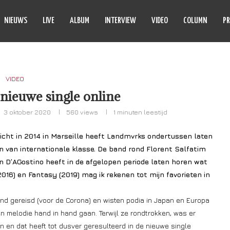
NIEUWS
LIVE
ALBUM
INTERVIEW
VIDEO
COLUMN
PR
VIDEO
nieuwe single online
3 oktober 2020
560
views
1 minuten leestijd
icht in 2014 in Marseille heeft Landmvrks ondertussen laten
n van internationale klasse. De band rond Florent Salfatim
in D’AGostino heeft in de afgelopen periode laten horen wat
16) en Fantasy (2019) mag ik rekenen tot mijn favorieten in
ond gereisd (voor de Corona) en wisten podia in Japan en Europa
n melodie hand in hand gaan. Terwijl ze rondtrokken, was er
en en dat heeft tot dusver geresulteerd in de nieuwe single