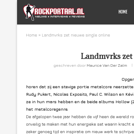
HOME
Home
»
Landmvrks zet nieuwe single online
Landmvrks zet 
geschreven door
Maurice Van Der Zalm
Opger
horen dat zij een stevige portie metalcore neerzette
Rudy Pukart, Nicolas Exposito, Paul C. Wilson en Kév
ze in hun mars hebben en de beide albums Hollow (20
het metalcoregenre.
De afgelopen twee jaar hebben de vijf heen de wereld r
onveilig te maken met hun energieke set waarin kracht e
zeker genoeg tijd en inspiratie om nieuw werk te schrijv