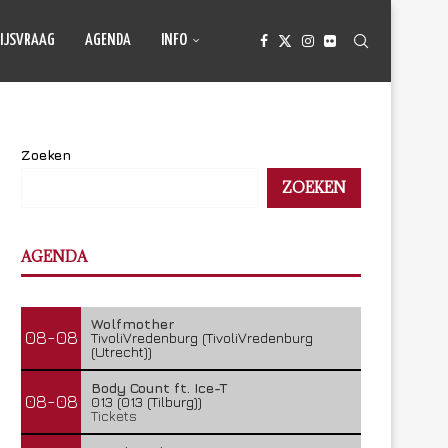
IJSVRAAG
AGENDA
INFO
Zoeken
ZOEKEN
AGENDA
Wolfmother
08-08
TivoliVredenburg (TivoliVredenburg
(Utrecht))
Body Count ft. Ice-T
08-08
013 (013 (Tilburg))
Tickets