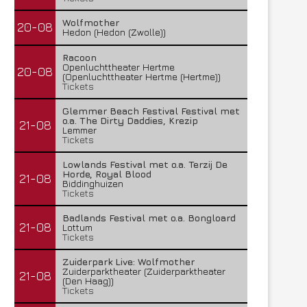
Wolfmother
20-08
Hedon (Hedon (Zwolle))
Racoon
Openluchttheater Hertme
20-08
(Openluchttheater Hertme (Hertme))
Tickets
Glemmer Beach Festival Festival met
o.a. The Dirty Daddies, Krezip
21-08
Lemmer
Tickets
Lowlands Festival met o.a. Terzij De
Horde, Royal Blood
21-08
Biddinghuizen
Tickets
Badlands Festival met o.a. Bongloard
21-08
Lottum
Tickets
Zuiderpark Live: Wolfmother
Zuiderparktheater (Zuiderparktheater
21-08
(Den Haag))
Tickets