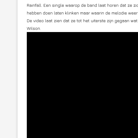
Rainfall. Een single waarop de band laat horen dat ze 
hebben doen laten klinken maar waarin de melodie weer 
De video laat zien dat ze tot het uiterste zijn gegaan wat 
Wilson.