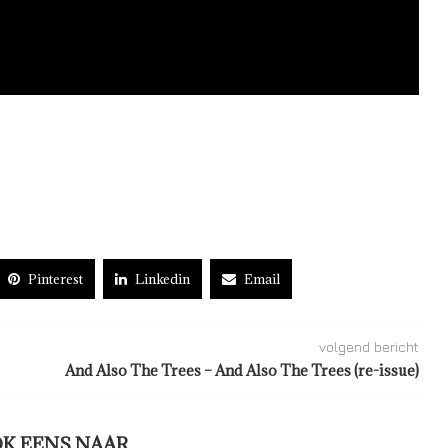
Pinterest
Linkedin
Email
volgend bericht
And Also The Trees – And Also The Trees (re-issue)
OK EENS NAAR