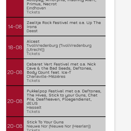
Primus, Necrot
Eindhoven
Tickets
Zeeltje Rock Festival met o.a. Up The
14-08
Irons
Deest
Alcest
TivoliVredenburg (TivoliVredenburg
18-08
(Utrecht))
Tickets
Cabaret Vert Festival met o.a. Nick
Cave & the Bad Seeds, Deftones,
20-08
Body Count feat. Ice-T
Charleville-Mézières
Tickets
Pukkelpop Festival met o.a. Deftones,
The Hives, Stick to your Guns, Chat
Pile, Deafheaven, Ploegendienst,
20-08
dEUS
Hasselt
Tickets
Stick To Your Guns
20-08
Nieuwe Nor (Nieuwe Nor (Heerlen))
Tickets