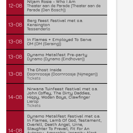
Ntjam Rosie - Who I Am
12-08
Theater aan de Parade (Theater aan de
Parade (Den Bosch))
Berg Feest Festival met o.a.
13-08
Kensington
Tessenderlo
In Flames + Employed To Serve
13-08
OM (OM (Seraing))
Dynamo Metalfest Pre-party
13-08
Dynamo (Dynamo (Eindhoven))
Temic brengt nieuwe single uit
Insomnium brengt nieuwe
The Ghost Inside
13-08
uit
Doornroosje (Doornroosje (Nijmegen))
28 juli 2026
Tickets
27 juli 2026
Nirwana Tuinfeest Festival met o.a.
John Coffey, The Dirty Daddies,
14-08
Hiqpy, Wodan Boys, Clawfinger
Lierop
Tickets
Dynamo MetalFest Festival met o.a.
In Flames, Lamb Of God, Testament,
Overkill, Death Angel, Urne,
Slaughter To Prevail, Fit For An
14-08
Autopsy, Amorphis, Insanity Alert,