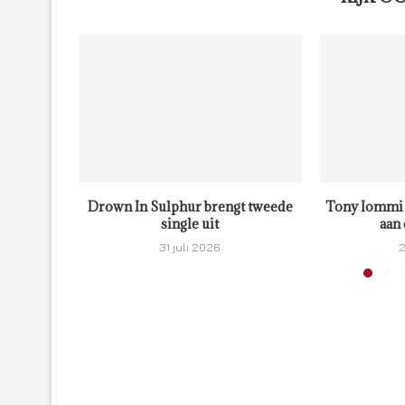
Drown In Sulphur brengt tweede
Tony Iommi 
single uit
aan 
31 juli 2026
2