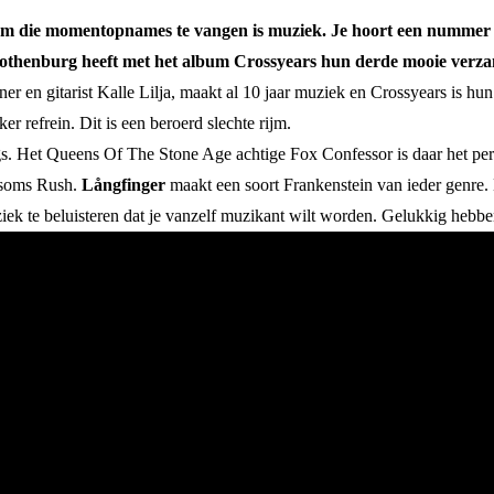
 die momentopnames te vangen is muziek. Je hoort een nummer of 
 Gothenburg heeft met het album Crossyears hun derde mooie ve
usner en gitarist Kalle Lilja, maakt al 10 jaar muziek en Crossyears i
er refrein. Dit is een beroerd slechte rijm.
s. Het Queens Of The Stone Age achtige Fox Confessor is daar het perf
n soms Rush.
Långfinger
maakt een soort Frankenstein van ieder genre.
ek te beluisteren dat je vanzelf muzikant wilt worden. Gelukkig hebb