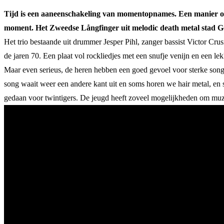
Tijd is een aaneenschakeling van momentopnames. Een manier om
moment. Het Zweedse
Långfinger uit melodic death metal stad
Het trio bestaande uit drummer Jesper Pihl, zanger bassist Victor Cr
de jaren 70. Een plaat vol rockliedjes met een snufje venijn en een lekk
Maar even serieus, de heren hebben een goed gevoel voor sterke song
song waait weer een andere kant uit en soms horen we hair metal, e
gedaan voor twintigers. De jeugd heeft zoveel mogelijkheden om muzi