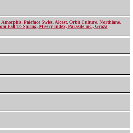
morphis, Paleface Swiss, Alcest, Orbit Culture, Northlane,
m Fall To Spring, Misery Index, Parasite inc., Groza