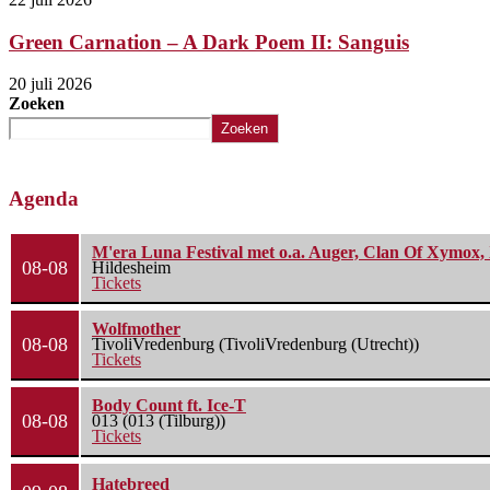
Green Carnation – A Dark Poem II: Sanguis
20 juli 2026
Zoeken
Zoeken
Agenda
M'era Luna Festival met o.a. Auger, Clan Of Xymox, 
08-08
Hildesheim
Tickets
Wolfmother
08-08
TivoliVredenburg (TivoliVredenburg (Utrecht))
Tickets
Body Count ft. Ice-T
08-08
013 (013 (Tilburg))
Tickets
Hatebreed