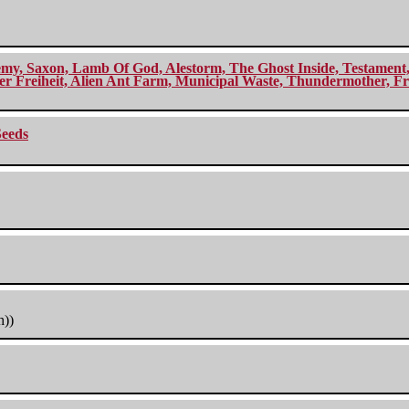
my, Saxon, Lamb Of God, Alestorm, The Ghost Inside, Testament, A
r Freiheit, Alien Ant Farm, Municipal Waste, Thundermother, Fro
Seeds
h))