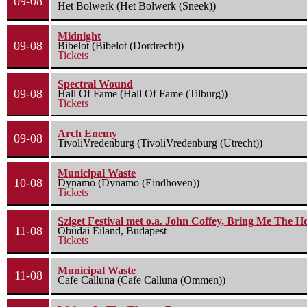
09-08
Het Bolwerk (Het Bolwerk (Sneek))
Midnight
09-08
Bibelot (Bibelot (Dordrecht))
Tickets
Spectral Wound
09-08
Hall Of Fame (Hall Of Fame (Tilburg))
Tickets
Arch Enemy
09-08
TivoliVredenburg (TivoliVredenburg (Utrecht))
Municipal Waste
10-08
Dynamo (Dynamo (Eindhoven))
Tickets
Sziget Festival met o.a. John Coffey, Bring Me The H
11-08
Óbudai Eiland, Budapest
Tickets
Municipal Waste
11-08
Cafe Calluna (Cafe Calluna (Ommen))