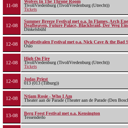
Wolves In The Throne Room
11-08
TivoliVredenburg (TivoliVredenburg (Utrecht))
Tickets
Summer Breeze Festival met o.a. In Flames, Arch Ene
12-08
Deafheaven, Future Palace, Blackbraid, Der Weg Eine
Dinkelsbühl
Øyafestivalen Festival met o.a. Nick Cave & the Bad 
12-08
Oslo
High On Fire
12-08
TivoliVredenburg (TivoliVredenburg (Utrecht))
Tickets
Judas Priest
12-08
013 (013 (Tilburg))
Ntjam Rosie - Who I Am
12-08
Theater aan de Parade (Theater aan de Parade (Den Bosc
Berg Feest Festival met o.a. Kensington
13-08
Tessenderlo