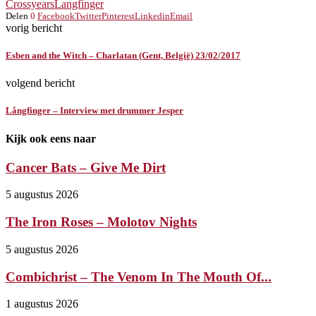
Crossyears
Langfinger
Delen
0
Facebook
Twitter
Pinterest
Linkedin
Email
vorig bericht
Esben and the Witch – Charlatan (Gent, België) 23/02/2017
volgend bericht
Långfinger – Interview met drummer Jesper
Kijk ook eens naar
Cancer Bats – Give Me Dirt
5 augustus 2026
The Iron Roses – Molotov Nights
5 augustus 2026
Combichrist – The Venom In The Mouth Of...
1 augustus 2026