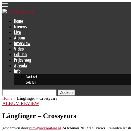
Home
Nieuws
Live
Album
Interview
Video
Column
Prijsvraag
Agenda
Info
Contact
Colofon
Zoeken
Home
»
Långfinger – Crossyears
ALBUM REVIEW
Långfinger – Crossyears
geschreven door
pim@rockportaal.nl
24 februari 2017
511
views
1 minuten leest