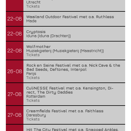
Utrecht
Tickets
Waailand Outdoor Festival met o.a. Ruthless
22-08
Made
Cryptosis
22-08
Iduna (Iduna (Drachten))
Wolfmother
22-08
Muziekgieterij (Muziekgieterij (Maastricht))
Tickets
Rock en Seine Festival met o.a. Nick Cave & the
Bad Seeds, Deftones, Interpol
26-08
Parijs
Tickets
CuliNESSE Festival met o.a. Kensington, Di-
rect, The Dirty Daddies
27-08
Rotterdam
Tickets
Creamfields Festival met o.a. Faithless
27-08
Daresbury
Tickets
Hit The City Festival met o.a. Snapped Ankles,