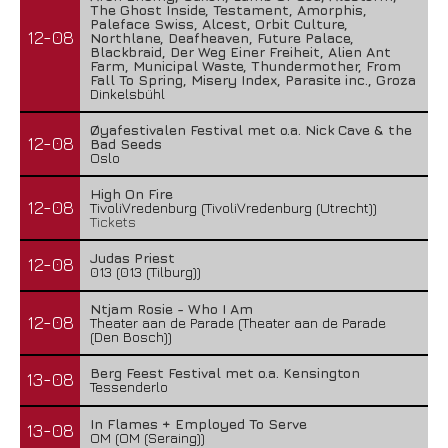
The Ghost Inside, Testament, Amorphis,
Paleface Swiss, Alcest, Orbit Culture,
12-08
Northlane, Deafheaven, Future Palace,
Blackbraid, Der Weg Einer Freiheit, Alien Ant
Farm, Municipal Waste, Thundermother, From
Fall To Spring, Misery Index, Parasite inc., Groza
Dinkelsbühl
Øyafestivalen Festival met o.a. Nick Cave & the
12-08
Bad Seeds
Oslo
High On Fire
12-08
TivoliVredenburg (TivoliVredenburg (Utrecht))
Tickets
Judas Priest
12-08
013 (013 (Tilburg))
Ntjam Rosie - Who I Am
12-08
Theater aan de Parade (Theater aan de Parade
(Den Bosch))
Berg Feest Festival met o.a. Kensington
13-08
Tessenderlo
In Flames + Employed To Serve
13-08
OM (OM (Seraing))