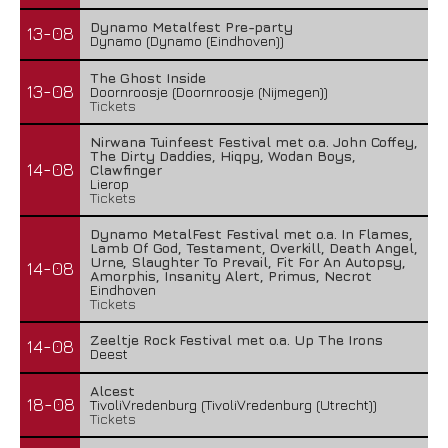
Dynamo Metalfest Pre-party
13-08
Dynamo (Dynamo (Eindhoven))
The Ghost Inside
13-08
Doornroosje (Doornroosje (Nijmegen))
Tickets
Nirwana Tuinfeest Festival met o.a. John Coffey,
The Dirty Daddies, Hiqpy, Wodan Boys,
14-08
Clawfinger
Lierop
Tickets
Dynamo MetalFest Festival met o.a. In Flames,
Lamb Of God, Testament, Overkill, Death Angel,
Urne, Slaughter To Prevail, Fit For An Autopsy,
14-08
Amorphis, Insanity Alert, Primus, Necrot
Eindhoven
Tickets
Zeeltje Rock Festival met o.a. Up The Irons
14-08
Deest
Alcest
18-08
TivoliVredenburg (TivoliVredenburg (Utrecht))
Tickets