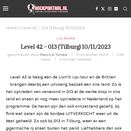
Home
»
Level 42 – 013 (Tilburg) 10/11/2023
LIVE REVIEW
Level 42 – 013 (Tilburg) 10/11/2023
geschreven door
Maurice Tonies
11 november 2023
2,4K
views
4 minuten leestijd
Level 42 is bezig aan de Livin’It Up-tour en de Britten
brengen daarbij een uitvoerig bezoek aan ons land. Zo is
het optreden van vanavond in 013 al de vierde stop in ons
land en staan er nog meer optredens in Nederland op het
programma. De heren zijn dan ook ontzettend geliefd, bij
flink wat zalen zijn de bordjes UITVERKOCHT weer uit de
kast gehaald. Zo ook bij 013 in Tilburg, waar er een
gigantische rij staat buiten het pand. Liefhebbers dan ook