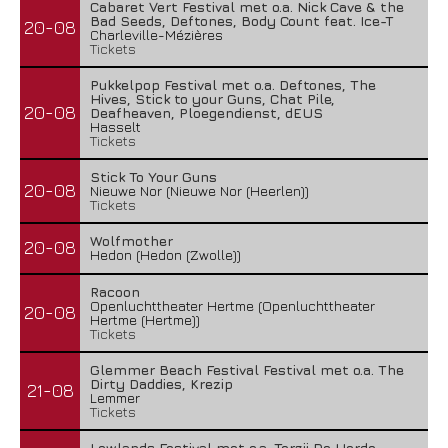
Cabaret Vert Festival met o.a. Nick Cave & the
Bad Seeds, Deftones, Body Count feat. Ice-T
20-08
Charleville-Mézières
Tickets
Pukkelpop Festival met o.a. Deftones, The
Hives, Stick to your Guns, Chat Pile,
20-08
Deafheaven, Ploegendienst, dEUS
Hasselt
Tickets
Stick To Your Guns
20-08
Nieuwe Nor (Nieuwe Nor (Heerlen))
Tickets
Wolfmother
20-08
Hedon (Hedon (Zwolle))
Racoon
Openluchttheater Hertme (Openluchttheater
20-08
Hertme (Hertme))
Tickets
Glemmer Beach Festival Festival met o.a. The
Dirty Daddies, Krezip
21-08
Lemmer
Tickets
Lowlands Festival met o.a. Terzij De Horde,