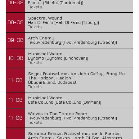
09-08
Bibelot (Bibelot (Dordrecht))
Tickets
Spectral Wound
09-08
Hall Of Fame (Hall Of Fame (Tilburg))
Tickets
Arch Enemy
09-08
TivoliVredenburg (TivoliVredenburg (Utrecht))
Municipal Waste
10-08
Dynamo (Dynamo (Eindhoven))
Tickets
Sziget Festival met o.a. John Coffey, Bring Me
The Horizon, Health
11-08
Óbudai Eiland, Budapest
Tickets
Municipal Waste
11-08
Cafe Calluna (Cafe Calluna (Ommen))
Wolves In The Throne Room
11-08
TivoliVredenburg (TivoliVredenburg (Utrecht))
Tickets
Summer Breeze Festival met o.a. In Flames,
Arch Enemy, Saxon, Lamb Of God, Alestorm,