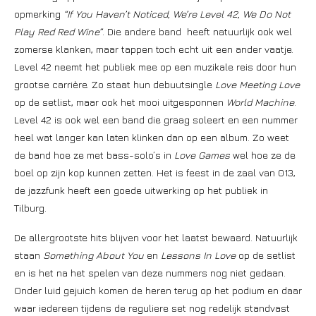
opmerking
“If You Haven’t Noticed, We’re Level 42, We Do Not
Play Red Red Wine”
. Die andere band heeft natuurlijk ook wel
zomerse klanken, maar tappen toch echt uit een ander vaatje.
Level 42 neemt het publiek mee op een muzikale reis door hun
grootse carrière. Zo staat hun debuutsingle
Love Meeting Love
op de setlist, maar ook het mooi uitgesponnen
World Machine
.
Level 42 is ook wel een band die graag soleert en een nummer
heel wat langer kan laten klinken dan op een album. Zo weet
de band hoe ze met bass-solo’s in
Love Games
wel hoe ze de
boel op zijn kop kunnen zetten. Het is feest in de zaal van 013,
de jazzfunk heeft een goede uitwerking op het publiek in
Tilburg.
De allergrootste hits blijven voor het laatst bewaard. Natuurlijk
staan
Something About You
en
Lessons In Love
op de setlist
en is het na het spelen van deze nummers nog niet gedaan.
Onder luid gejuich komen de heren terug op het podium en daar
waar iedereen tijdens de reguliere set nog redelijk standvast