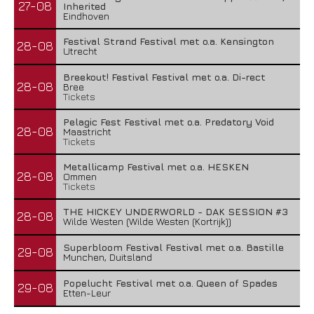
27-08
Inherited
Eindhoven
Festival Strand Festival met o.a. Kensington
28-08
Utrecht
Breekout! Festival Festival met o.a. Di-rect
28-08
Bree
Tickets
Pelagic Fest Festival met o.a. Predatory Void
28-08
Maastricht
Tickets
Metallicamp Festival met o.a. HESKEN
28-08
Ommen
Tickets
THE HICKEY UNDERWORLD - DAK SESSION #3
28-08
Wilde Westen (Wilde Westen (Kortrijk))
Superbloom Festival Festival met o.a. Bastille
29-08
Munchen, Duitsland
Popelucht Festival met o.a. Queen of Spades
29-08
Etten-Leur