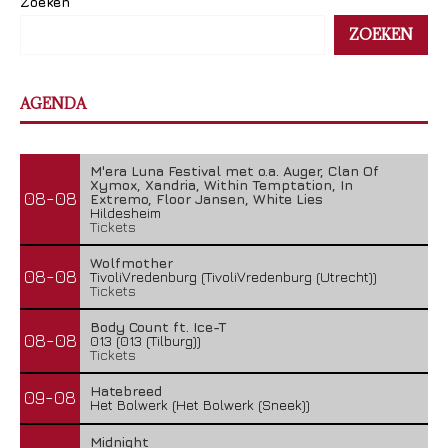
Zoeken
ZOEKEN
AGENDA
M'era Luna Festival met o.a. Auger, Clan Of
Xymox, Xandria, Within Temptation, In
08-08
Extremo, Floor Jansen, White Lies
Hildesheim
Tickets
Wolfmother
08-08
TivoliVredenburg (TivoliVredenburg (Utrecht))
Tickets
Body Count ft. Ice-T
08-08
013 (013 (Tilburg))
Tickets
Hatebreed
09-08
Het Bolwerk (Het Bolwerk (Sneek))
Midnight