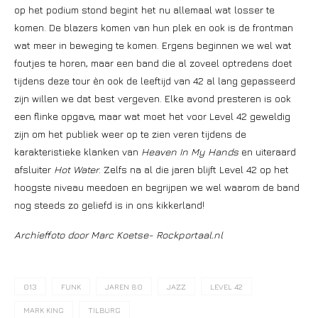
op het podium stond begint het nu allemaal wat losser te
komen. De blazers komen van hun plek en ook is de frontman
wat meer in beweging te komen. Ergens beginnen we wel wat
foutjes te horen, maar een band die al zoveel optredens doet
tijdens deze tour èn ook de leeftijd van 42 al lang gepasseerd
zijn willen we dat best vergeven. Elke avond presteren is ook
een flinke opgave, maar wat moet het voor Level 42 geweldig
zijn om het publiek weer op te zien veren tijdens de
karakteristieke klanken van
Heaven In My Hands
en uiteraard
afsluiter
Hot Water
. Zelfs na al die jaren blijft Level 42 op het
hoogste niveau meedoen en begrijpen we wel waarom de band
nog steeds zo geliefd is in ons kikkerland!
Archieffoto door Marc Koetse- Rockportaal.nl
013
FUNK
JAREN 80
JAZZ
LEVEL 42
MARK KING
TILBURG