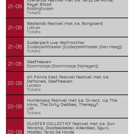
Royal Blood
21-08
Biddinghuizen
Tickets
Badlands Festival met o.a. Bongloard
21-08
Lottum
Tickets
Zuiderpark Live: Wolfmother
21-08
Zuiderparktheater (Zuiderparktheater (Den Haag))
Tickets
Deafheaven
21-08
Doornroosje (Doornroosje (Nijmegen))
All Points East Festival Festival met o.a.
Deftones, Deafheaven
22-08
London
Tickets
Huntenpop Festival met o.a. Di-rect, Up The
Irons, The Dirty Daddies, Therapy?
22-08
Ulft
Tickets
DUISTER COLLECTIEF Festival met o.a. Sun
Worship, Doodseskader, Alkerdeel, Ggu:ll,
22-08
Modder, Terzij De Horde