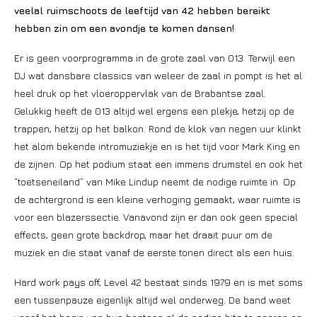
veelal ruimschoots de leeftijd van 42 hebben bereikt
hebben zin om een avondje te komen dansen!
Er is geen voorprogramma in de grote zaal van 013. Terwijl een
DJ wat dansbare classics van weleer de zaal in pompt is het al
heel druk op het vloeroppervlak van de Brabantse zaal.
Gelukkig heeft de 013 altijd wel ergens een plekje, hetzij op de
trappen, hetzij op het balkon. Rond de klok van negen uur klinkt
het alom bekende intromuziekje en is het tijd voor Mark King en
de zijnen. Op het podium staat een immens drumstel en ook het
“toetseneiland” van Mike Lindup neemt de nodige ruimte in. Op
de achtergrond is een kleine verhoging gemaakt, waar ruimte is
voor een blazerssectie. Vanavond zijn er dan ook geen special
effects, geen grote backdrop, maar het draait puur om de
muziek en die staat vanaf de eerste tonen direct als een huis.
Hard work pays off, Level 42 bestaat sinds 1979 en is met soms
een tussenpauze eigenlijk altijd wel onderweg. De band weet