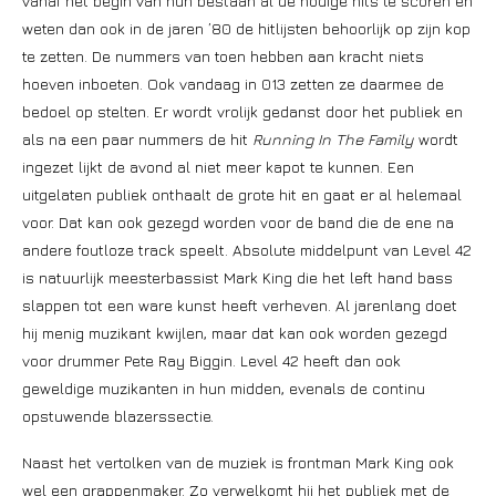
vanaf het begin van hun bestaan al de nodige hits te scoren en
weten dan ook in de jaren ’80 de hitlijsten behoorlijk op zijn kop
te zetten. De nummers van toen hebben aan kracht niets
hoeven inboeten. Ook vandaag in 013 zetten ze daarmee de
bedoel op stelten. Er wordt vrolijk gedanst door het publiek en
als na een paar nummers de hit
Running In The Family
wordt
ingezet lijkt de avond al niet meer kapot te kunnen. Een
uitgelaten publiek onthaalt de grote hit en gaat er al helemaal
voor. Dat kan ook gezegd worden voor de band die de ene na
andere foutloze track speelt. Absolute middelpunt van Level 42
is natuurlijk meesterbassist Mark King die het left hand bass
slappen tot een ware kunst heeft verheven. Al jarenlang doet
hij menig muzikant kwijlen, maar dat kan ook worden gezegd
voor drummer Pete Ray Biggin. Level 42 heeft dan ook
geweldige muzikanten in hun midden, evenals de continu
opstuwende blazerssectie.
Naast het vertolken van de muziek is frontman Mark King ook
wel een grappenmaker. Zo verwelkomt hij het publiek met de