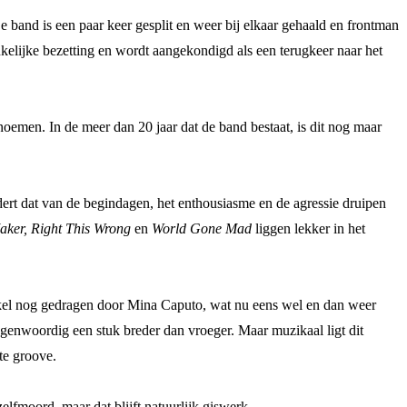
 band is een paar keer gesplit en weer bij elkaar gehaald en frontman
lijke bezetting en wordt aangekondigd als een terugkeer naar het
 noemen. In de meer dan 20 jaar dat de band bestaat, is dit nog maar
dert dat van de begindagen, het enthousiasme en de agressie druipen
ker,
Right This Wrong
en
World Gone Mad
liggen lekker in het
enkel nog gedragen door Mina Caputo, wat nu eens wel en dan weer
egenwoordig een stuk breder dan vroeger. Maar muzikaal ligt dit
te groove.
elfmoord, maar dat blijft natuurlijk giswerk.