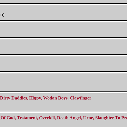
h))
e Dirty Daddies, Hiqpy, Wodan Boys, Clawfinger
f God, Testament, Overkill, Death Angel, Urne, Slaughter To Prev