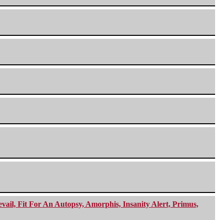
ail, Fit For An Autopsy, Amorphis, Insanity Alert, Primus,