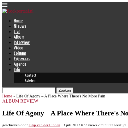
Home
Nieuws
Live
Album
Interview
Video
Column
Prijsvraag
Agenda
Info
Contact
Colofon
Zoeken
Home
»
Life Of Agony – A Place Where There's No More Pain
ALBUM REVIEW
Life Of Agony – A Place Where There's N
geschreven door
Filip van der Linden
13 juli 2017
812
views
2 minuten leestijd