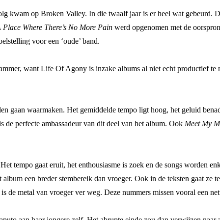
lg kwam op Broken Valley. In die twaalf jaar is er heel wat gebeurd. De
 Place Where There’s No More Pain
werd opgenomen met de oorspronke
lstelling voor een ‘oude’ band.
e jammer, want Life Of Agony is inzake albums al niet echt productief te
zullen gaan waarmaken. Het gemiddelde tempo ligt hoog, het geluid bena
 is de perfecte ambassadeur van dit deel van het album. Ook
Meet My Ma
ar. Het tempo gaat eruit, het enthousiasme is zoek en de songs worden 
t album een breder stembereik dan vroeger. Ook in de teksten gaat ze t
n is de metal van vroeger ver weg. Deze nummers missen vooral een net
aputo aan haar jongere zelf. Het abrupte einde zou dan verwijzen naar z