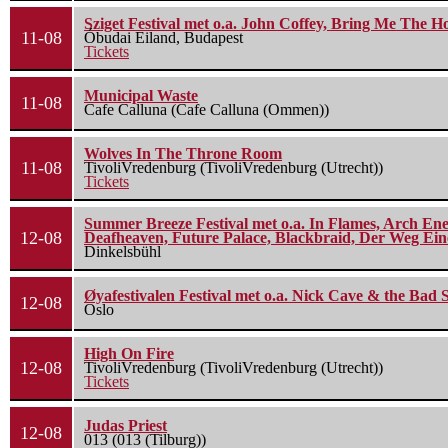
Sziget Festival met o.a. John Coffey, Bring Me The H
11-08
Óbudai Eiland, Budapest
Tickets
Municipal Waste
11-08
Cafe Calluna (Cafe Calluna (Ommen))
Wolves In The Throne Room
11-08
TivoliVredenburg (TivoliVredenburg (Utrecht))
Tickets
Summer Breeze Festival met o.a. In Flames, Arch Ene
12-08
Deafheaven, Future Palace, Blackbraid, Der Weg Eine
Dinkelsbühl
Øyafestivalen Festival met o.a. Nick Cave & the Bad 
12-08
Oslo
High On Fire
12-08
TivoliVredenburg (TivoliVredenburg (Utrecht))
Tickets
Judas Priest
12-08
013 (013 (Tilburg))