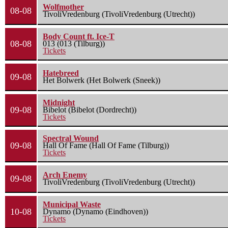
Wolfmother
08-08
TivoliVredenburg (TivoliVredenburg (Utrecht))
Body Count ft. Ice-T
08-08
013 (013 (Tilburg))
Tickets
Hatebreed
09-08
Het Bolwerk (Het Bolwerk (Sneek))
Midnight
09-08
Bibelot (Bibelot (Dordrecht))
Tickets
Spectral Wound
09-08
Hall Of Fame (Hall Of Fame (Tilburg))
Tickets
Arch Enemy
09-08
TivoliVredenburg (TivoliVredenburg (Utrecht))
Municipal Waste
10-08
Dynamo (Dynamo (Eindhoven))
Tickets