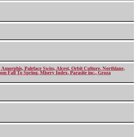
morphis, Paleface Swiss, Alcest, Orbit Culture, Northlane,
m Fall To Spring, Misery Index, Parasite inc., Groza