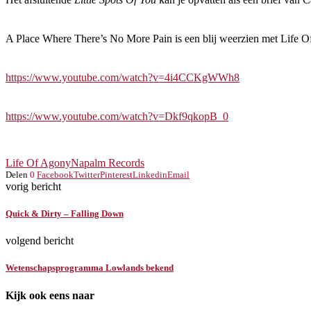
A Place Where There’s No More Pain is een blij weerzien met Life O
https://www.youtube.com/watch?v=4i4CCKgWWh8
https://www.youtube.com/watch?v=Dkf9qkopB_0
Life Of Agony
Napalm Records
Delen
0
Facebook
Twitter
Pinterest
Linkedin
Email
vorig bericht
Quick & Dirty – Falling Down
volgend bericht
Wetenschapsprogramma Lowlands bekend
Kijk ook eens naar