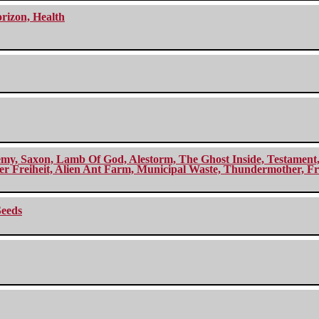
orizon, Health
my, Saxon, Lamb Of God, Alestorm, The Ghost Inside, Testament, A
r Freiheit, Alien Ant Farm, Municipal Waste, Thundermother, Fro
Seeds