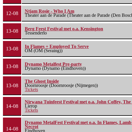
Ntjam Rosie - Who I Am
12-08
Theater aan de Parade (Theater aan de Parade (Den Bosc
Berg Feest Festival met o.a. Kensington
13-08
Tessenderlo
In Flames + Employed To Serve
13-08
OM (OM (Seraing))
Dynamo Metalfest Pre-party
13-08
Dynamo (Dynamo (Eindhoven))
The Ghost Inside
13-08
Doornroosje (Doornroosje (Nijmegen))
Tickets
Nirwana Tuinfeest Festival met o.a. John Coffey, Th
14-08
Lierop
Tickets
Dynamo MetalFest Festival met o.a. In Flames, Lamb O
Necrot
14-08
Eindhoven