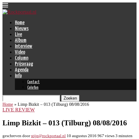
Home
Nieuws
Live
Album
Interview
Video
Column
Prijsvraag
Agenda
Info
Contact
Colofon
Zoeken
Home
»
Limp Bizkit – 013 (Tilburg) 08/08/2016
LIVE REVIEW
Limp Bizkit – 013 (Tilburg) 08/08/2016
geschreven door
stijn@rockportaal.nl
10 augustus 2016
967
views
3 minuten