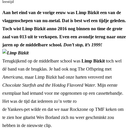
leestijd
Aan het eind van de vorige eeuw was Limp Bizkit een van de
vlaggenschepen van nu-metal. Dat is best wel een tijdje geleden.
Toch wist Limp Bizkit anno 2016 nog binnen no time de grote
zaal van 013 uit te verkopen. Even een avondje terug naar onze
jaren op de middelbare school.
Don’t stop, it’s 1999!
Terugkijkend op de middelbare school was
Limp Bizkit
toch wel
dé band van de brugklas. Je had ook nog The Offspring met
Americana
, maar Limp Bizkit had onze harten veroverd met
Chocolate Starfish and the Hotdog Flavored Water
. Mijn eerste
exemplaar had iemand voor me opgenomen op een cassettebandje.
Het was de tijd dat iedereen zo’n vette ro
de Yankees-pet wilde en dat we naar Rockzone op TMF keken om
te zien hoe gitarist Wes Borland zich nu weer geschminkt zou
hebben in de nieuwste clip.