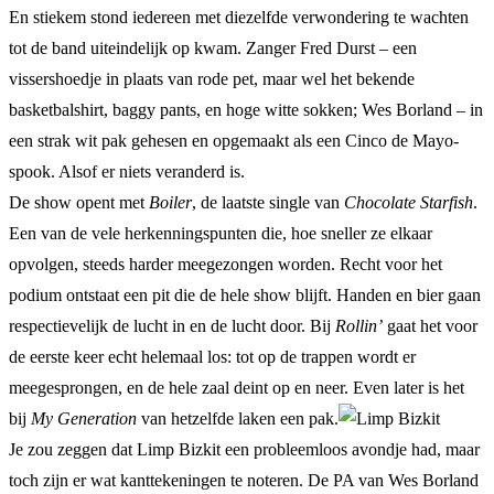
En stiekem stond iedereen met diezelfde verwondering te wachten
tot de band uiteindelijk op kwam. Zanger Fred Durst – een
vissershoedje in plaats van rode pet, maar wel het bekende
basketbalshirt, baggy pants, en hoge witte sokken; Wes Borland – in
een strak wit pak gehesen en opgemaakt als een Cinco de Mayo-
spook. Alsof er niets veranderd is.
De show opent met
Boiler
, de laatste single van
Chocolate Starfish
.
Een van de vele herkenningspunten die, hoe sneller ze elkaar
opvolgen, steeds harder meegezongen worden. Recht voor het
podium ontstaat een pit die de hele show blijft. Handen en bier gaan
respectievelijk de lucht in en de lucht door. Bij
Rollin’
gaat het voor
de eerste keer echt helemaal los: tot op de trappen wordt er
meegesprongen, en de hele zaal deint op en neer. Even later is het
bij
My Generation
van hetzelfde laken een pak.
Je zou zeggen dat Limp Bizkit een probleemloos avondje had, maar
toch zijn er wat kanttekeningen te noteren. De PA van Wes Borland