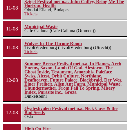
Sziget Festival met o.a. John Coffey, Bring Me The
Horizon, Health
11-08
Óbudai Eiland, Budapest
Tickets
Municipal Waste
11-08
Cafe Calluna (Cafe Calluna (Ommen))
Wolves In The Throne Room
11-08
TivoliVredenburg (TivoliVredenburg (Utrecht))
Tickets
Summer Breeze Festival met o.a. In Flames, Arch
Enemy, Saxon, Lamb Of God, Alestorm, The
Ghost Inside, Testament, Amorphis, Paleface
Swiss, Alcest, Orbit Culture, Northlane,
12-08
Deafheaven, Future Palace, Blackbraid, Der Weg
Einer Freiheit, Alien Ant Farm, Municipal Waste,
Thundermother, From Fall To Spring, Misery
Index, Parasite inc., Groza
Dinkelsbühl
Øyafestivalen Festival met o.a. Nick Cave & the
12-08
Bad Seeds
Oslo
High On Fire