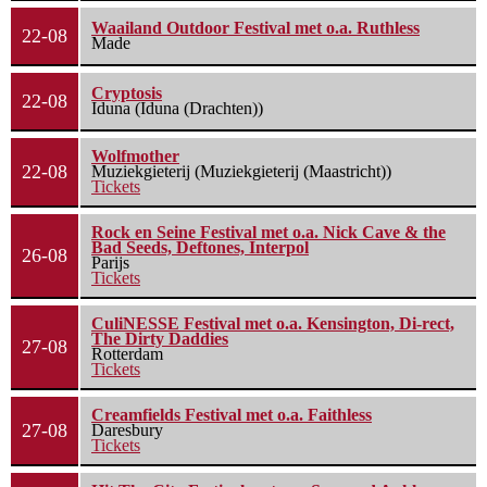
Waailand Outdoor Festival met o.a. Ruthless
22-08
Made
Cryptosis
22-08
Iduna (Iduna (Drachten))
Wolfmother
22-08
Muziekgieterij (Muziekgieterij (Maastricht))
Tickets
Rock en Seine Festival met o.a. Nick Cave & the
Bad Seeds, Deftones, Interpol
26-08
Parijs
Tickets
CuliNESSE Festival met o.a. Kensington, Di-rect,
The Dirty Daddies
27-08
Rotterdam
Tickets
Creamfields Festival met o.a. Faithless
27-08
Daresbury
Tickets