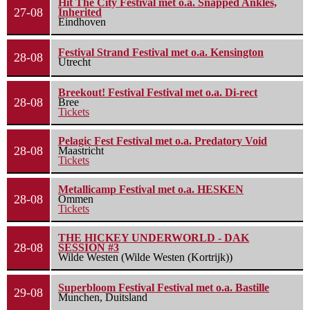
Hit The City Festival met o.a. Snapped Ankles,
27-08
Inherited
Eindhoven
Festival Strand Festival met o.a. Kensington
28-08
Utrecht
Breekout! Festival Festival met o.a. Di-rect
28-08
Bree
Tickets
Pelagic Fest Festival met o.a. Predatory Void
28-08
Maastricht
Tickets
Metallicamp Festival met o.a. HESKEN
28-08
Ommen
Tickets
THE HICKEY UNDERWORLD - DAK
28-08
SESSION #3
Wilde Westen (Wilde Westen (Kortrijk))
Superbloom Festival Festival met o.a. Bastille
29-08
Munchen, Duitsland