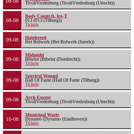
08-08
TivoliVredenburg (TivoliVredenburg (Utrecht))
Body Count ft. Ice-T
08-08
013 (013 (Tilburg))
Tickets
Hatebreed
09-08
Het Bolwerk (Het Bolwerk (Sneek))
Midnight
09-08
Bibelot (Bibelot (Dordrecht))
Tickets
Spectral Wound
09-08
Hall Of Fame (Hall Of Fame (Tilburg))
Tickets
Arch Enemy
09-08
TivoliVredenburg (TivoliVredenburg (Utrecht))
Municipal Waste
10-08
Dynamo (Dynamo (Eindhoven))
Tickets