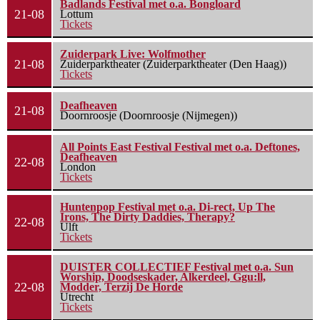
Badlands Festival met o.a. Bongloard
21-08
Lottum
Tickets
Zuiderpark Live: Wolfmother
21-08
Zuiderparktheater (Zuiderparktheater (Den Haag))
Tickets
Deafheaven
21-08
Doornroosje (Doornroosje (Nijmegen))
All Points East Festival Festival met o.a. Deftones,
Deafheaven
22-08
London
Tickets
Huntenpop Festival met o.a. Di-rect, Up The
Irons, The Dirty Daddies, Therapy?
22-08
Ulft
Tickets
DUISTER COLLECTIEF Festival met o.a. Sun
Worship, Doodseskader, Alkerdeel, Ggu:ll,
22-08
Modder, Terzij De Horde
Utrecht
Tickets