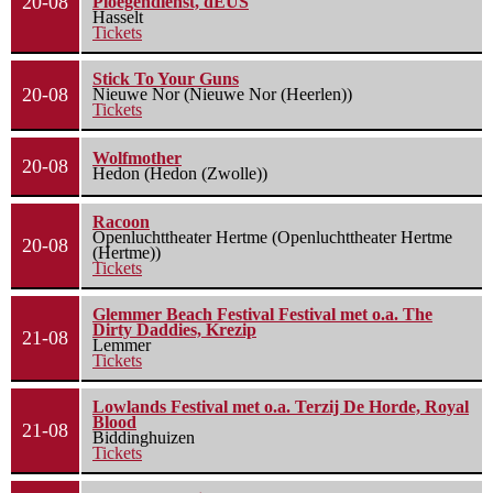
20-08
Ploegendienst, dEUS
Hasselt
Tickets
Stick To Your Guns
20-08
Nieuwe Nor (Nieuwe Nor (Heerlen))
Tickets
Wolfmother
20-08
Hedon (Hedon (Zwolle))
Racoon
Openluchttheater Hertme (Openluchttheater Hertme
20-08
(Hertme))
Tickets
Glemmer Beach Festival Festival met o.a. The
Dirty Daddies, Krezip
21-08
Lemmer
Tickets
Lowlands Festival met o.a. Terzij De Horde, Royal
Blood
21-08
Biddinghuizen
Tickets