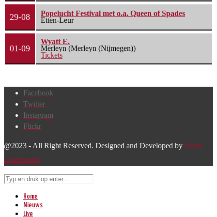
Popelucht Festival met o.a. Queen of Spades
29-08
Etten-Leur
Wyatt E.
01-09
Merleyn (Merleyn (Nijmegen))
Tickets
Facebook
Twitter
Instagram
Flickr
@2023 - All Right Reserved. Designed and Developed by
Harm
Lourenssen
Home
Nieuws
Live