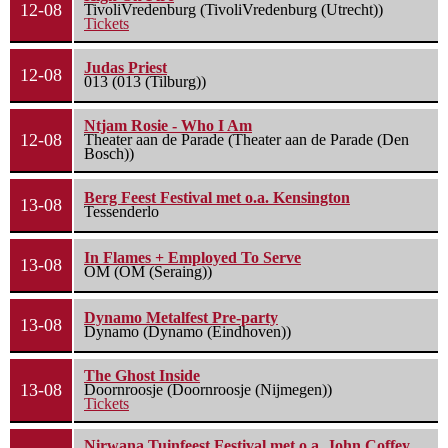
12-08
TivoliVredenburg (TivoliVredenburg (Utrecht))
Tickets
Judas Priest
12-08
013 (013 (Tilburg))
Ntjam Rosie - Who I Am
12-08
Theater aan de Parade (Theater aan de Parade (Den
Bosch))
Berg Feest Festival met o.a. Kensington
13-08
Tessenderlo
In Flames + Employed To Serve
13-08
OM (OM (Seraing))
Dynamo Metalfest Pre-party
13-08
Dynamo (Dynamo (Eindhoven))
The Ghost Inside
13-08
Doornroosje (Doornroosje (Nijmegen))
Tickets
Nirwana Tuinfeest Festival met o.a. John Coffey,