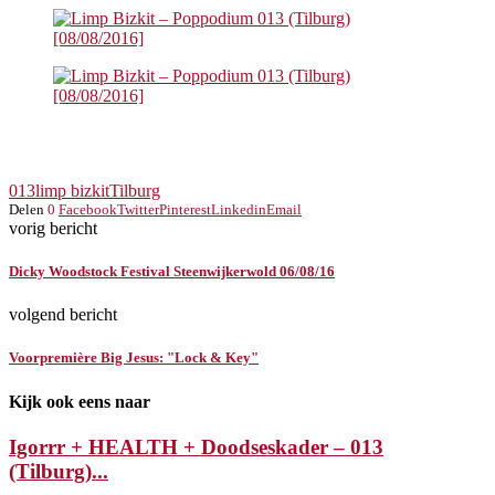
013
limp bizkit
Tilburg
Delen
0
Facebook
Twitter
Pinterest
Linkedin
Email
vorig bericht
Dicky Woodstock Festival Steenwijkerwold 06/08/16
volgend bericht
Voorpremière Big Jesus: "Lock & Key"
Kijk ook eens naar
Igorrr + HEALTH + Doodseskader – 013
(Tilburg)...