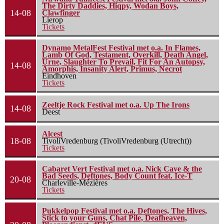
The Dirty Daddies, Hiqpy, Wodan Boys,
14-08
Clawfinger
Lierop
Tickets
Dynamo MetalFest Festival met o.a. In Flames,
Lamb Of God, Testament, Overkill, Death Angel,
Urne, Slaughter To Prevail, Fit For An Autopsy,
14-08
Amorphis, Insanity Alert, Primus, Necrot
Eindhoven
Tickets
Zeeltje Rock Festival met o.a. Up The Irons
14-08
Deest
Alcest
18-08
TivoliVredenburg (TivoliVredenburg (Utrecht))
Tickets
Cabaret Vert Festival met o.a. Nick Cave & the
Bad Seeds, Deftones, Body Count feat. Ice-T
20-08
Charleville-Mézières
Tickets
Pukkelpop Festival met o.a. Deftones, The Hives,
Stick to your Guns, Chat Pile, Deafheaven,