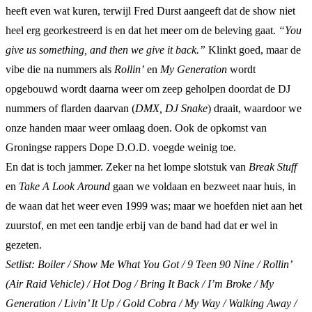
heeft even wat kuren, terwijl Fred Durst aangeeft dat de show niet
heel erg georkestreerd is en dat het meer om de beleving gaat.
“You
give us something, and then we give it back.”
Klinkt goed, maar de
vibe die na nummers als
Rollin’
en
My Generation
wordt
opgebouwd wordt daarna weer om zeep geholpen doordat de DJ
nummers of flarden daarvan (
DMX, DJ Snake
) draait, waardoor we
onze handen maar weer omlaag doen. Ook de opkomst van
Groningse rappers Dope D.O.D. voegde weinig toe.
En dat is toch jammer. Zeker na het lompe slotstuk van
Break Stuff
en
Take A Look Around
gaan we voldaan en bezweet naar huis, in
de waan dat het weer even 1999 was; maar we hoefden niet aan het
zuurstof, en met een tandje erbij van de band had dat er wel in
gezeten.
Setlist: Boiler / Show Me What You Got / 9 Teen 90 Nine / Rollin’
(Air Raid Vehicle) / Hot Dog / Bring It Back / I’m Broke / My
Generation / Livin’ It Up / Gold Cobra / My Way / Walking Away /