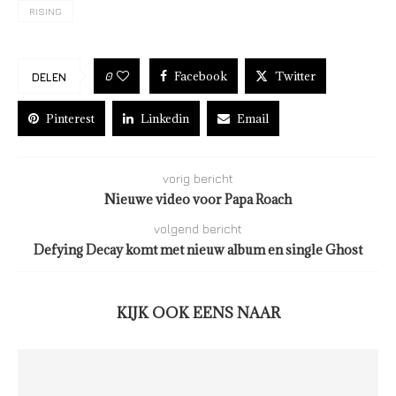
RISING
Facebook
Twitter
0
DELEN
Pinterest
Linkedin
Email
vorig bericht
Nieuwe video voor Papa Roach
volgend bericht
Defying Decay komt met nieuw album en single Ghost
KIJK OOK EENS NAAR