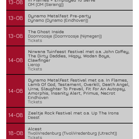
13-08
OM (OM (Seraing))
Dynamo Metalfest Pre-party
13-08
Dynamo (Dynamo (Eindhoven))
The Ghost Inside
13-08
Doornroosje (Doornroosje (Nijmegen))
Tickets
Nirwana Tuinfeest Festival met o.a. John Coffey,
The Dirty Daddies, Hiqpy, Wodan Boys,
14-08
Clawfinger
Lierop
Tickets
Dynamo MetalFest Festival met o.a. In Flames,
Lamb Of God, Testament, Overkill, Death Angel,
Urne, Slaughter To Prevail, Fit For An Autopsy,
14-08
Amorphis, Insanity Alert, Primus, Necrot
Eindhoven
Tickets
Zeeltje Rock Festival met o.a. Up The Irons
14-08
Deest
Alcest
18-08
TivoliVredenburg (TivoliVredenburg (Utrecht))
Tickets