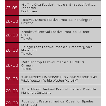
Hit The City Festival met o.a. Snapped Ankles,
27-08
Inherited
Eindhoven
Festival Strand Festival met o.a. Kensington
28-08
Utrecht
Breekout! Festival Festival met o.a. Di-rect
28-08
Bree
Tickets
Pelagic Fest Festival met o.a. Predatory Void
28-08
Maastricht
Tickets
Metallicamp Festival met o.a. HESKEN
28-08
Ommen
Tickets
THE HICKEY UNDERWORLD - DAK SESSION #3
28-08
Wilde Westen (Wilde Westen (Kortrijk))
Superbloom Festival Festival met o.a. Bastille
29-08
Munchen, Duitsland
Popelucht Festival met o.a. Queen of Spades
29-08
Etten-Leur