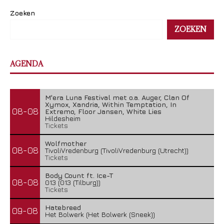
Zoeken
ZOEKEN
AGENDA
M'era Luna Festival met o.a. Auger, Clan Of
Xymox, Xandria, Within Temptation, In
08-08
Extremo, Floor Jansen, White Lies
Hildesheim
Tickets
Wolfmother
08-08
TivoliVredenburg (TivoliVredenburg (Utrecht))
Tickets
Body Count ft. Ice-T
08-08
013 (013 (Tilburg))
Tickets
Hatebreed
09-08
Het Bolwerk (Het Bolwerk (Sneek))