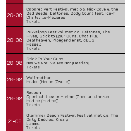
Cabaret Vert Festival met o.a. Nick Cave & the
Bad Seeds, Deftones, Body Count feat. Ice-T
20-08
Charleville-Mézières
Tickets
Pukkelpop Festival met o.a. Deftones, The
Hives, Stick to your Guns, Chat Pile,
20-08
Deafheaven, Ploegendienst, dEUS
Hasselt
Tickets
Stick To Your Guns
20-08
Nieuwe Nor (Nieuwe Nor (Heerlen))
Tickets
Wolfmother
20-08
Hedon (Hedon (Zwolle))
Racoon
Openluchttheater Hertme (Openluchttheater
20-08
Hertme (Hertme))
Tickets
Glemmer Beach Festival Festival met o.a. The
Dirty Daddies, Krezip
21-08
Lemmer
Tickets