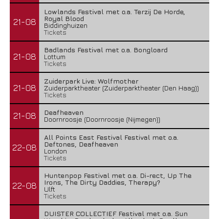
Lowlands Festival met o.a. Terzij De Horde,
Royal Blood
21-08
Biddinghuizen
Tickets
Badlands Festival met o.a. Bongloard
21-08
Lottum
Tickets
Zuiderpark Live: Wolfmother
21-08
Zuiderparktheater (Zuiderparktheater (Den Haag))
Tickets
Deafheaven
21-08
Doornroosje (Doornroosje (Nijmegen))
All Points East Festival Festival met o.a.
Deftones, Deafheaven
22-08
London
Tickets
Huntenpop Festival met o.a. Di-rect, Up The
Irons, The Dirty Daddies, Therapy?
22-08
Ulft
Tickets
DUISTER COLLECTIEF Festival met o.a. Sun