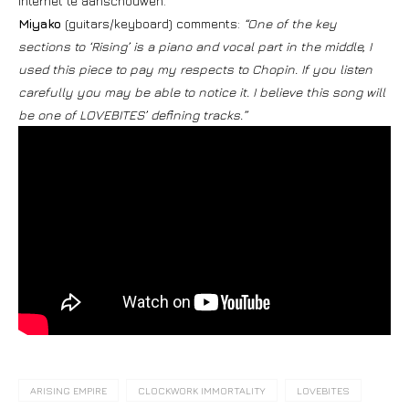
internet te aanschouwen.
Miyako
(guitars/keyboard)
comments:
“One of the key
sections to ‘Rising’ is a piano and vocal part in the middle, I
used this piece to pay my respects to Chopin. If you listen
carefully you may be able to notice it. I believe this song will
be one of LOVEBITES’ defining tracks.”
ARISING EMPIRE
CLOCKWORK IMMORTALITY
LOVEBITES