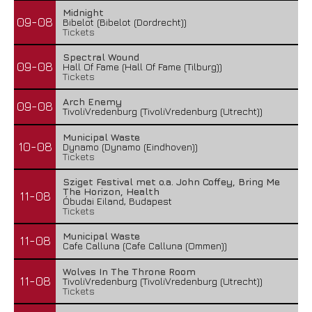
Midnight
09-08
Bibelot (Bibelot (Dordrecht))
Tickets
Spectral Wound
09-08
Hall Of Fame (Hall Of Fame (Tilburg))
Tickets
Arch Enemy
09-08
TivoliVredenburg (TivoliVredenburg (Utrecht))
Municipal Waste
10-08
Dynamo (Dynamo (Eindhoven))
Tickets
Sziget Festival met o.a. John Coffey, Bring Me
The Horizon, Health
11-08
Óbudai Eiland, Budapest
Tickets
Municipal Waste
11-08
Cafe Calluna (Cafe Calluna (Ommen))
Wolves In The Throne Room
11-08
TivoliVredenburg (TivoliVredenburg (Utrecht))
Tickets