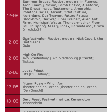
Summer Breeze Festival met o.a. In Flames,
Arch Enemy, Saxon, Lamb Of God, Alestorm,
The Ghost Inside, Testament, Amorphis,
Paleface Swiss, Alcest, Orbit Culture,
12-08
Northlane, Deafheaven, Future Palace,
Blackbraid, Der Weg Einer Freiheit, Alien Ant
Farm, Municipal Waste, Thundermother, From
Fall To Spring, Misery Index, Parasite inc., Groza
Dinkelsbühl
Øyafestivalen Festival met o.a. Nick Cave & the
12-08
Bad Seeds
Oslo
High On Fire
12-08
TivoliVredenburg (TivoliVredenburg (Utrecht))
Tickets
Judas Priest
12-08
013 (013 (Tilburg))
Ntjam Rosie - Who I Am
12-08
Theater aan de Parade (Theater aan de Parade
(Den Bosch))
Berg Feest Festival met o.a. Kensington
13-08
Tessenderlo
In Flames + Employed To Serve