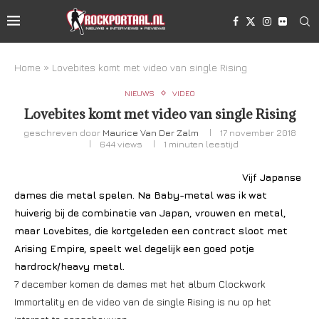
Home
»
Lovebites komt met video van single Rising
NIEUWS
VIDEO
Lovebites komt met video van single Rising
geschreven door
Maurice Van Der Zalm
17 november 2018
644
views
1 minuten leestijd
Vijf Japanse
dames die metal spelen. Na Baby-metal was ik wat
huiverig bij de combinatie van Japan, vrouwen en metal,
maar Lovebites, die kortgeleden een contract sloot met
Arising Empire, speelt wel degelijk een goed potje
hardrock/heavy metal.
7 december komen de dames met het album Clockwork
Immortality en de video van de single Rising is nu op het