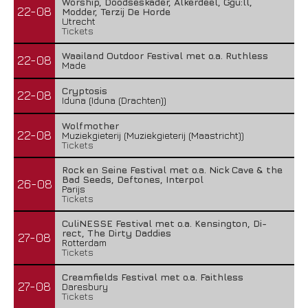
Worship, Doodseskader, Alkerdeel, Ggu:ll,
22-08
Modder, Terzij De Horde
Utrecht
Tickets
Waailand Outdoor Festival met o.a. Ruthless
22-08
Made
Cryptosis
22-08
Iduna (Iduna (Drachten))
Wolfmother
22-08
Muziekgieterij (Muziekgieterij (Maastricht))
Tickets
Rock en Seine Festival met o.a. Nick Cave & the
Bad Seeds, Deftones, Interpol
26-08
Parijs
Tickets
CuliNESSE Festival met o.a. Kensington, Di-
rect, The Dirty Daddies
27-08
Rotterdam
Tickets
Creamfields Festival met o.a. Faithless
27-08
Daresbury
Tickets