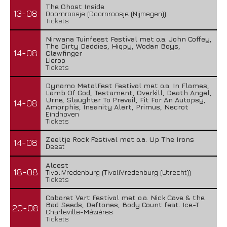
The Ghost Inside
13-08
Doornroosje (Doornroosje (Nijmegen))
Tickets
Nirwana Tuinfeest Festival met o.a. John Coffey,
The Dirty Daddies, Hiqpy, Wodan Boys,
14-08
Clawfinger
Lierop
Tickets
Dynamo MetalFest Festival met o.a. In Flames,
Lamb Of God, Testament, Overkill, Death Angel,
Urne, Slaughter To Prevail, Fit For An Autopsy,
14-08
Amorphis, Insanity Alert, Primus, Necrot
Eindhoven
Tickets
Zeeltje Rock Festival met o.a. Up The Irons
14-08
Deest
Alcest
18-08
TivoliVredenburg (TivoliVredenburg (Utrecht))
Tickets
Cabaret Vert Festival met o.a. Nick Cave & the
Bad Seeds, Deftones, Body Count feat. Ice-T
20-08
Charleville-Mézières
Tickets