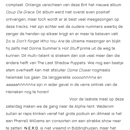
compleet. Onlangs verscheen van deze Brit het nieuwe album
Coup De Grace
. Dit album werd niet overal even positief
ontvangen, maar toch wordt er al best veel meegezongen op
deze tracks. Het zijn echter wel de oudere nummers waarbij de
zanger de handen op elkaar krijgt en er meer te beleven valt.
Zo is
Don’t Forget Who You Are
de ultieme meezinger en blijkt
hij zelfs met Donna Summer’s
Hot Stuff
prima uit de weg te
kunnen. Dit multi-talent is stiekem dan ook veel meer dan die
andere helft van The Last Shadow Puppets. Wie nog een beetje
stem overheeft kan met afsluiter
Come Closer
nogmaals
helemaal los gaan. De langgerekte
ooooohhhhs
en
aaaaahhhhhhs
zijn in ieder geval in de verre omtrek van de
Heineken nog te horen!
Voor de laatste maal op deze
zaterdag maken we de gang naar de Alpha-tent. Wederom
zullen er raps klinken vanaf het grote podium en ditmaal is het
aan Pharrell Williams en consorten om een strakke show neer
te zetten.
N.E.R.D.
is niet vreemd in Biddinghuizen, maar het