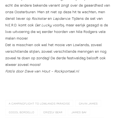
echt die andere bekende variant zingt over de geaardheid van
onze Oosterburen. Men zit niet op deze hit te wachten, men
danst liever op
Rockstar
en
Lapdance
. Tijdens de set van
N.E.R.D. komt ook
Get Lucky
voorbij, maar eerlijk gezegd is de
live-uitvoering die wij eerder hoorden van Nile Rodgers vele
malen mooier.
Dat is misschien ook wel het mooie van Lowlands, zoveel
verschillende stijlen, zoveel verschillende meningen en nog
zoveel te doen op zondag! De derde festivaldag belooft ook
alweer zoveel moois!
Foto’s door Dave van Hout – Rockportaal.nl
A CAMPINGFLIGHT TO LOWLANDS PARADISE
GAVIN JAMES
GOGOL BORDELLO
GRIZZLY BEAR
JAMES BAY