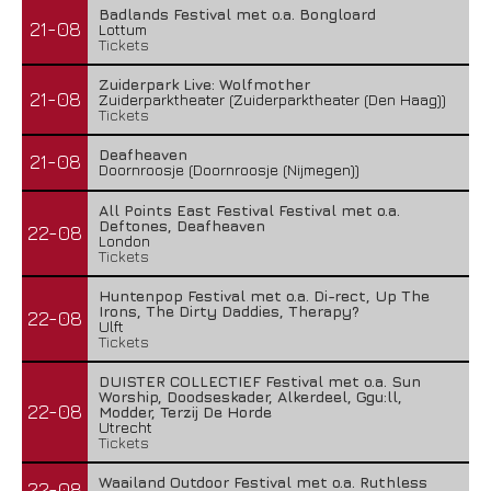
Badlands Festival met o.a. Bongloard
21-08
Lottum
Tickets
Zuiderpark Live: Wolfmother
21-08
Zuiderparktheater (Zuiderparktheater (Den Haag))
Tickets
Deafheaven
21-08
Doornroosje (Doornroosje (Nijmegen))
All Points East Festival Festival met o.a.
Deftones, Deafheaven
22-08
London
Tickets
Huntenpop Festival met o.a. Di-rect, Up The
Irons, The Dirty Daddies, Therapy?
22-08
Ulft
Tickets
DUISTER COLLECTIEF Festival met o.a. Sun
Worship, Doodseskader, Alkerdeel, Ggu:ll,
22-08
Modder, Terzij De Horde
Utrecht
Tickets
Waailand Outdoor Festival met o.a. Ruthless
22-08