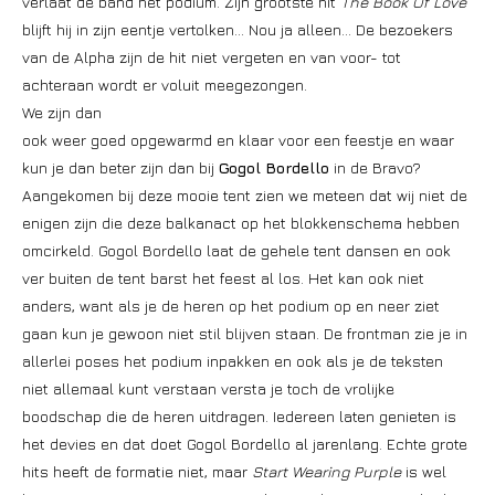
verlaat de band het podium. Zijn grootste hit
The Book Of Love
blijft hij in zijn eentje vertolken… Nou ja alleen… De bezoekers
van de Alpha zijn de hit niet vergeten en van voor- tot
achteraan wordt er voluit meegezongen.
We zijn dan
ook weer goed opgewarmd en klaar voor een feestje en waar
kun je dan beter zijn dan bij
Gogol Bordello
in de Bravo?
Aangekomen bij deze mooie tent zien we meteen dat wij niet de
enigen zijn die deze balkanact op het blokkenschema hebben
omcirkeld. Gogol Bordello laat de gehele tent dansen en ook
ver buiten de tent barst het feest al los. Het kan ook niet
anders, want als je de heren op het podium op en neer ziet
gaan kun je gewoon niet stil blijven staan. De frontman zie je in
allerlei poses het podium inpakken en ook als je de teksten
niet allemaal kunt verstaan versta je toch de vrolijke
boodschap die de heren uitdragen. Iedereen laten genieten is
het devies en dat doet Gogol Bordello al jarenlang. Echte grote
hits heeft de formatie niet, maar
Start Wearing Purple
is wel