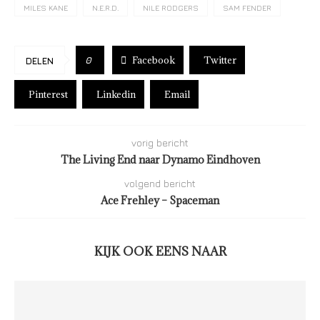
MILES KANE
N.E.R.D.
NILE RODGERS
SAM FENDER
Facebook
Twitter
0
DELEN
Pinterest
Linkedin
Email
vorig bericht
The Living End naar Dynamo Eindhoven
volgend bericht
Ace Frehley – Spaceman
KIJK OOK EENS NAAR