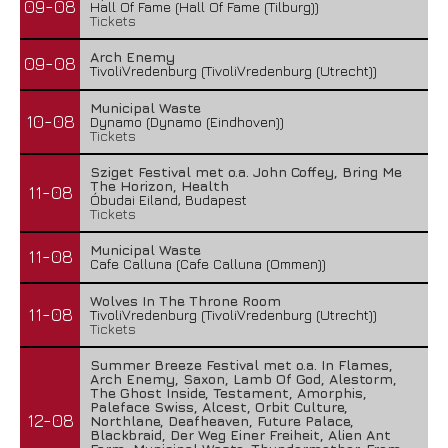
09-08
Hall Of Fame (Hall Of Fame (Tilburg))
Tickets
Arch Enemy
09-08
TivoliVredenburg (TivoliVredenburg (Utrecht))
Municipal Waste
10-08
Dynamo (Dynamo (Eindhoven))
Tickets
Sziget Festival met o.a. John Coffey, Bring Me
The Horizon, Health
11-08
Óbudai Eiland, Budapest
Tickets
Municipal Waste
11-08
Cafe Calluna (Cafe Calluna (Ommen))
Wolves In The Throne Room
11-08
TivoliVredenburg (TivoliVredenburg (Utrecht))
Tickets
Summer Breeze Festival met o.a. In Flames,
Arch Enemy, Saxon, Lamb Of God, Alestorm,
The Ghost Inside, Testament, Amorphis,
Paleface Swiss, Alcest, Orbit Culture,
12-08
Northlane, Deafheaven, Future Palace,
Blackbraid, Der Weg Einer Freiheit, Alien Ant