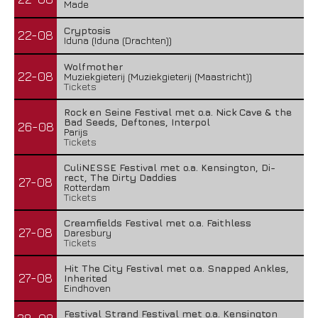
Made
Cryptosis
22-08
Iduna (Iduna (Drachten))
Wolfmother
22-08
Muziekgieterij (Muziekgieterij (Maastricht))
Tickets
Rock en Seine Festival met o.a. Nick Cave & the
Bad Seeds, Deftones, Interpol
26-08
Parijs
Tickets
CuliNESSE Festival met o.a. Kensington, Di-
rect, The Dirty Daddies
27-08
Rotterdam
Tickets
Creamfields Festival met o.a. Faithless
27-08
Daresbury
Tickets
Hit The City Festival met o.a. Snapped Ankles,
27-08
Inherited
Eindhoven
Festival Strand Festival met o.a. Kensington