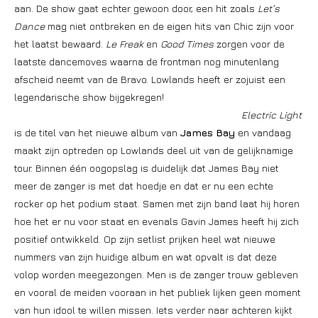
aan. De show gaat echter gewoon door, een hit zoals
Let’s
Dance
mag niet ontbreken en de eigen hits van Chic zijn voor
het laatst bewaard.
Le Freak
en
Good Times
zorgen voor de
laatste dancemoves waarna de frontman nog minutenlang
afscheid neemt van de Bravo. Lowlands heeft er zojuist een
legendarische show bijgekregen!
Electric Light
is de titel van het nieuwe album van
James Bay
en vandaag
maakt zijn optreden op Lowlands deel uit van de gelijknamige
tour. Binnen één oogopslag is duidelijk dat James Bay niet
meer de zanger is met dat hoedje en dat er nu een echte
rocker op het podium staat. Samen met zijn band laat hij horen
hoe het er nu voor staat en evenals Gavin James heeft hij zich
positief ontwikkeld. Op zijn setlist prijken heel wat nieuwe
nummers van zijn huidige album en wat opvalt is dat deze
volop worden meegezongen. Men is de zanger trouw gebleven
en vooral de meiden vooraan in het publiek lijken geen moment
van hun idool te willen missen. Iets verder naar achteren kijkt