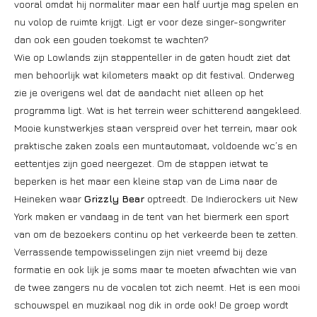
vooral omdat hij normaliter maar een half uurtje mag spelen en
nu volop de ruimte krijgt. Ligt er voor deze singer-songwriter
dan ook een gouden toekomst te wachten?
Wie op Lowlands zijn stappenteller in de gaten houdt ziet dat
men behoorlijk wat kilometers maakt op dit festival. Onderweg
zie je overigens wel dat de aandacht niet alleen op het
programma ligt. Wat is het terrein weer schitterend aangekleed.
Mooie kunstwerkjes staan verspreid over het terrein, maar ook
praktische zaken zoals een muntautomaat, voldoende wc’s en
eettentjes zijn goed neergezet. Om de stappen ietwat te
beperken is het maar een kleine stap van de Lima naar de
Heineken waar
Grizzly Bear
optreedt. De Indierockers uit New
York maken er vandaag in de tent van het biermerk een sport
van om de bezoekers continu op het verkeerde been te zetten.
Verrassende tempowisselingen zijn niet vreemd bij deze
formatie en ook lijk je soms maar te moeten afwachten wie van
de twee zangers nu de vocalen tot zich neemt. Het is een mooi
schouwspel en muzikaal nog dik in orde ook! De groep wordt