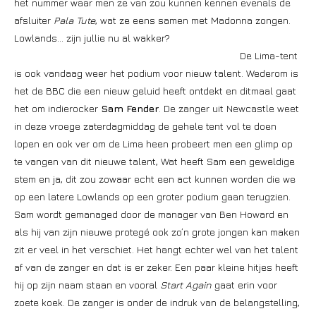
het nummer waar men ze van zou kunnen kennen evenals de
afsluiter
Pala Tute
, wat ze eens samen met Madonna zongen.
Lowlands… zijn jullie nu al wakker?
De Lima-tent
is ook vandaag weer het podium voor nieuw talent. Wederom is
het de BBC die een nieuw geluid heeft ontdekt en ditmaal gaat
het om indierocker
Sam Fender
. De zanger uit Newcastle weet
in deze vroege zaterdagmiddag de gehele tent vol te doen
lopen en ook ver om de Lima heen probeert men een glimp op
te vangen van dit nieuwe talent, Wat heeft Sam een geweldige
stem en ja, dit zou zowaar echt een act kunnen worden die we
op een latere Lowlands op een groter podium gaan terugzien.
Sam wordt gemanaged door de manager van Ben Howard en
als hij van zijn nieuwe protegé ook zo’n grote jongen kan maken
zit er veel in het verschiet. Het hangt echter wel van het talent
af van de zanger en dat is er zeker. Een paar kleine hitjes heeft
hij op zijn naam staan en vooral
Start Again
gaat erin voor
zoete koek. De zanger is onder de indruk van de belangstelling,