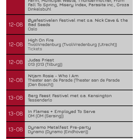
Farm, Municipal Waste, Thundermother, From
Fall To Spring, Misery Index, Parasite inc., Groza
Dinkelsbühl
Øyafestivalen Festival met o.a. Nick Cave & the
12-08
Bad Seeds
Oslo
High On Fire
12-08
TivoliVredenburg (TivoliVredenburg (Utrecht))
Tickets
Judas Priest
12-08
013 (013 (Tilburg))
Ntjam Rosie - Who I Am
12-08
Theater aan de Parade (Theater aan de Parade
(Den Bosch))
Berg Feest Festival met o.a. Kensington
13-08
Tessenderlo
In Flames + Employed To Serve
13-08
OM (OM (Seraing))
Dynamo Metalfest Pre-party
13-08
Dynamo (Dynamo (Eindhoven))