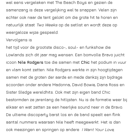
wel eens vergeleken met The Beach Boys en gezien de
samenzang is deze vergelijking wel te snappen. Velen zijn
echter ook naar de tent gelokt om die grote hit te horen en
natuurlijk staat
Two Weeks
op de setlist en wordt deze op
weergaloze wijze gespeeld.
Vervolgens is
het tijd voor de grootste disco-, soul- en funkshow die
Lowlands zich dit jaar mag wensen. Een bomvolle Bravo juicht
icoon
Nile Rodgers
toe die samen met
Chic
het podium in vuur
en vlam komt zetten. Nile Rodgers werkte in zijn hoogtijdagen
samen met de groten der aarde en mede dankzij zijn bijdrage
scoorden onder andere Madonna, David Bowie, Diana Ross en
Sister Sledge wereldhits. Ook met zijn eigen band Chic
bestormden ze jarenlang de hitlijsten. Nu is de formatie weer bij
elkaar en wat zetten ze een heerlijke sound neer in de Bravo.
De ultieme discoparty barst los en de band speelt een flink
aantal nummers waaraan Nile heeft meegewerkt. Het is dan
ook meezingen en springen op andere
I Want Your Love,