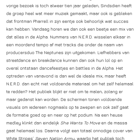
vorige bezoek is toch alweer tien jaar geleden, Sindsdien heeft
de groep heel wat meer muziek gemaakt, maar ook is gebleken
dat frontman Pharrell in zijn eentje ook behoorlijk wat succes
kan hebben. Vandaag horen we dan ook een beetje een mix van
dat alles in de Alpha. Nummers van N.E.R.D. wisselen elkaar in
een moordend tempo af met tracks die onder de naam van
producersduo The Neptunes zijn uitgekomen. Liefhebbers van
streetdance en breakdance kunnen dan ook hun lol op en
overal ontstaan dancefeestjes en battles in de Alpha. Het
optreden van vanavond is dan wel de ideale mix, maar heeft
N.E.R.D. dan echt niet voldoende materiaal om het zelf helemaal
te redden? Het publiek blijkt er niet om te malen, zolang er
maar gedanst kan worden. De schermen tonen voldoende
visuals om iedereen nogmaals op te zwepen en ook zelf gaat
de formatie goed op en neer op het podium. Na een heuse
medley klinkt dan eindelijk
She Wants To Move
en de massa
gaat helemaal los. Daarna volgt een totaal onnodige cover van
White Stripes’
Seven Nation Army
, waarbij het publiek toch