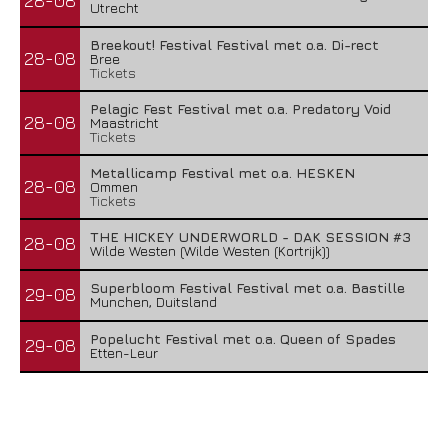
28-08
Utrecht
Breekout! Festival Festival met o.a. Di-rect
28-08
Bree
Tickets
Pelagic Fest Festival met o.a. Predatory Void
28-08
Maastricht
Tickets
Metallicamp Festival met o.a. HESKEN
28-08
Ommen
Tickets
THE HICKEY UNDERWORLD - DAK SESSION #3
28-08
Wilde Westen (Wilde Westen (Kortrijk))
Superbloom Festival Festival met o.a. Bastille
29-08
Munchen, Duitsland
Popelucht Festival met o.a. Queen of Spades
29-08
Etten-Leur