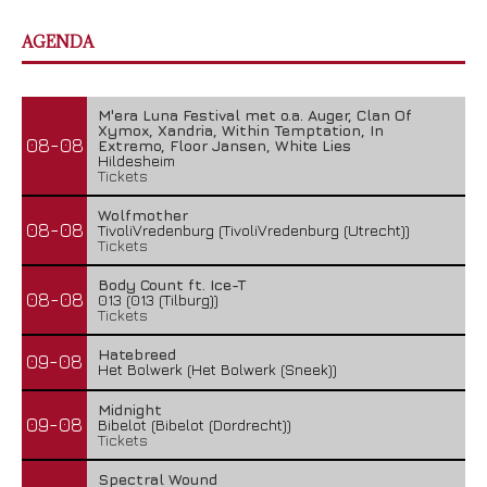
AGENDA
M'era Luna Festival met o.a. Auger, Clan Of
Xymox, Xandria, Within Temptation, In
08-08
Extremo, Floor Jansen, White Lies
Hildesheim
Tickets
Wolfmother
08-08
TivoliVredenburg (TivoliVredenburg (Utrecht))
Tickets
Body Count ft. Ice-T
08-08
013 (013 (Tilburg))
Tickets
Hatebreed
09-08
Het Bolwerk (Het Bolwerk (Sneek))
Midnight
09-08
Bibelot (Bibelot (Dordrecht))
Tickets
Spectral Wound