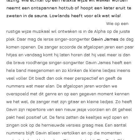
neemt een ontspannen hottub of hoopt een kater eruit te
zweten in de sauna. Lowlands heeft voor elk wat wils!
Wie op een
rustige wijze muzikaal wil ontwaken is in de Alpha op de juiste
plek. Daar mag de Ierse singer-songwriter
Gavin James
de dag
komen openen. De zanger scoorde de afgelopen jaren een paar
hitjes en vandaag komt hij laten horen dat hij veel meer is dan
die brave roodharige singer-songwriter. Gavin James heeft een
hele band meegenomen en zo klinken de kleine liedjes ineens
veel voller. Dit biedt dan ook meer perspectief en geeft de
nummers wat meer elan. De afgelopen jaren worden we
overspoeld met dit genre en op een gegeven moment kennen
we het wel, de zanger met zijn gitaar en kleine liedjes. Zo heeft
Gavin zijn repertoire van een nieuw jasje voorzien en dit geheel
pakt heel positief uit. De fans zetten de keeltjes wijd open en
zingen ook op de hernieuwde versies graag mee. Een aantal
nummers blijft Gavin alleen vertolken en op die momenten