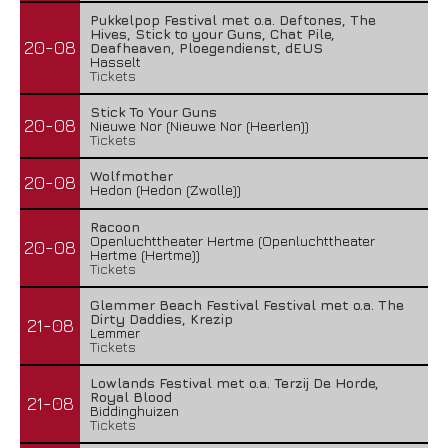
Pukkelpop Festival met o.a. Deftones, The
Hives, Stick to your Guns, Chat Pile,
20-08
Deafheaven, Ploegendienst, dEUS
Hasselt
Tickets
Stick To Your Guns
20-08
Nieuwe Nor (Nieuwe Nor (Heerlen))
Tickets
Wolfmother
20-08
Hedon (Hedon (Zwolle))
Racoon
Openluchttheater Hertme (Openluchttheater
20-08
Hertme (Hertme))
Tickets
Glemmer Beach Festival Festival met o.a. The
Dirty Daddies, Krezip
21-08
Lemmer
Tickets
Lowlands Festival met o.a. Terzij De Horde,
Royal Blood
21-08
Biddinghuizen
Tickets