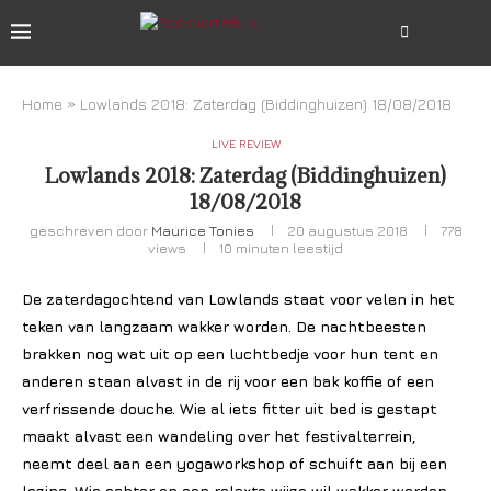
Home
»
Lowlands 2018: Zaterdag (Biddinghuizen) 18/08/2018
LIVE REVIEW
Lowlands 2018: Zaterdag (Biddinghuizen)
18/08/2018
geschreven door
Maurice Tonies
20 augustus 2018
778
views
10 minuten leestijd
De zaterdagochtend van Lowlands staat voor velen in het
teken van langzaam wakker worden. De nachtbeesten
brakken nog wat uit op een luchtbedje voor hun tent en
anderen staan alvast in de rij voor een bak koffie of een
verfrissende douche. Wie al iets fitter uit bed is gestapt
maakt alvast een wandeling over het festivalterrein,
neemt deel aan een yogaworkshop of schuift aan bij een
lezing. Wie echter op een relaxte wijze wil wakker worden