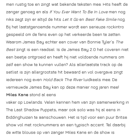
men rustig toe en zingt wat bekende teksten mee. Hits heeft de
zanger genoeg en als
If You Ever Want To Be In Love
men nog
niks zegt zijn er altijd de hits
Let It Go
en
Best Fake Smile
nog.
Bij het laatstgenoemde nummer wordt een serieuze rockintro
gespeeld om de fans even op het verkeerde been te zetten.
Waarom James Bay echter een cover van Bonnie Tyler’s
The
Best
zingt is een raadsel. Is de James Bay 2.0 het coveren niet
een beetje ontgroeid en heeft hij niet voldoende nummers om
zelf een show te kunnen vullen? Als allerlaatste track op de
setlist is zijn allergrootste hit bewaard en vol overgave zingt
iedereen nog even
Hold Back The River
luidkeels mee. De
vernieuwde James Bay kan op deze manier nog jaren mee!
Miles Kane
stond al eens
vaker op Lowlands. Velen kennen hem van zijn samenwerking in
The Last Shadow Puppets, maar ook solo was hij al eens in
Biddinghuizen te aanschouwen. Het is tijd voor een puur Britse
show vol met rocknummers en een typisch accent. Tel daarbij
de witte blouse op van zanger Miles Kane en de show is