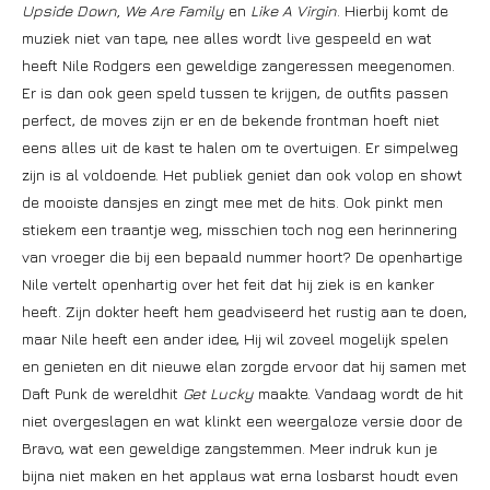
Upside Down, We Are Family
en
Like A Virgin
. Hierbij komt de
muziek niet van tape, nee alles wordt live gespeeld en wat
heeft Nile Rodgers een geweldige zangeressen meegenomen.
Er is dan ook geen speld tussen te krijgen, de outfits passen
perfect, de moves zijn er en de bekende frontman hoeft niet
eens alles uit de kast te halen om te overtuigen. Er simpelweg
zijn is al voldoende. Het publiek geniet dan ook volop en showt
de mooiste dansjes en zingt mee met de hits. Ook pinkt men
stiekem een traantje weg, misschien toch nog een herinnering
van vroeger die bij een bepaald nummer hoort? De openhartige
Nile vertelt openhartig over het feit dat hij ziek is en kanker
heeft. Zijn dokter heeft hem geadviseerd het rustig aan te doen,
maar Nile heeft een ander idee, Hij wil zoveel mogelijk spelen
en genieten en dit nieuwe elan zorgde ervoor dat hij samen met
Daft Punk de wereldhit
Get Lucky
maakte. Vandaag wordt de hit
niet overgeslagen en wat klinkt een weergaloze versie door de
Bravo, wat een geweldige zangstemmen. Meer indruk kun je
bijna niet maken en het applaus wat erna losbarst houdt even