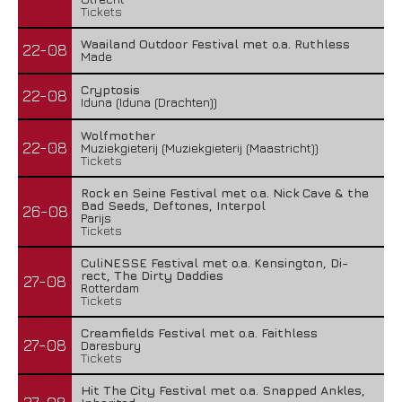
Tickets
Waailand Outdoor Festival met o.a. Ruthless
22-08
Made
Cryptosis
22-08
Iduna (Iduna (Drachten))
Wolfmother
22-08
Muziekgieterij (Muziekgieterij (Maastricht))
Tickets
Rock en Seine Festival met o.a. Nick Cave & the
Bad Seeds, Deftones, Interpol
26-08
Parijs
Tickets
CuliNESSE Festival met o.a. Kensington, Di-
rect, The Dirty Daddies
27-08
Rotterdam
Tickets
Creamfields Festival met o.a. Faithless
27-08
Daresbury
Tickets
Hit The City Festival met o.a. Snapped Ankles,