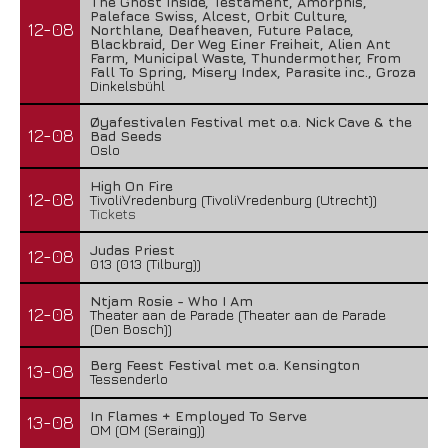
The Ghost Inside, Testament, Amorphis,
Paleface Swiss, Alcest, Orbit Culture,
12-08
Northlane, Deafheaven, Future Palace,
Blackbraid, Der Weg Einer Freiheit, Alien Ant
Farm, Municipal Waste, Thundermother, From
Fall To Spring, Misery Index, Parasite inc., Groza
Dinkelsbühl
Øyafestivalen Festival met o.a. Nick Cave & the
12-08
Bad Seeds
Oslo
High On Fire
12-08
TivoliVredenburg (TivoliVredenburg (Utrecht))
Tickets
Judas Priest
12-08
013 (013 (Tilburg))
Ntjam Rosie - Who I Am
12-08
Theater aan de Parade (Theater aan de Parade
(Den Bosch))
Berg Feest Festival met o.a. Kensington
13-08
Tessenderlo
In Flames + Employed To Serve
13-08
OM (OM (Seraing))