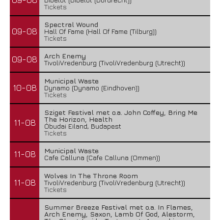
Tickets
Spectral Wound
09-08
Hall Of Fame (Hall Of Fame (Tilburg))
Tickets
Arch Enemy
09-08
TivoliVredenburg (TivoliVredenburg (Utrecht))
Municipal Waste
10-08
Dynamo (Dynamo (Eindhoven))
Tickets
Sziget Festival met o.a. John Coffey, Bring Me
The Horizon, Health
11-08
Óbudai Eiland, Budapest
Tickets
Municipal Waste
11-08
Cafe Calluna (Cafe Calluna (Ommen))
Wolves In The Throne Room
11-08
TivoliVredenburg (TivoliVredenburg (Utrecht))
Tickets
Summer Breeze Festival met o.a. In Flames,
Arch Enemy, Saxon, Lamb Of God, Alestorm,