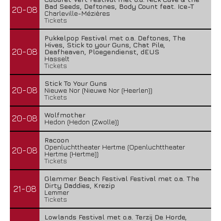
Bad Seeds, Deftones, Body Count feat. Ice-T
20-08
Charleville-Mézières
Tickets
Pukkelpop Festival met o.a. Deftones, The
Hives, Stick to your Guns, Chat Pile,
20-08
Deafheaven, Ploegendienst, dEUS
Hasselt
Tickets
Stick To Your Guns
20-08
Nieuwe Nor (Nieuwe Nor (Heerlen))
Tickets
Wolfmother
20-08
Hedon (Hedon (Zwolle))
Racoon
Openluchttheater Hertme (Openluchttheater
20-08
Hertme (Hertme))
Tickets
Glemmer Beach Festival Festival met o.a. The
Dirty Daddies, Krezip
21-08
Lemmer
Tickets
Lowlands Festival met o.a. Terzij De Horde,