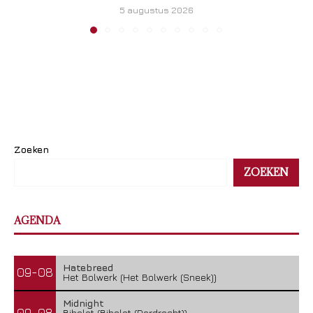
5 augustus 2026
Zoeken
ZOEKEN
AGENDA
Hatebreed
09-08
Het Bolwerk (Het Bolwerk (Sneek))
Midnight
09-08
Bibelot (Bibelot (Dordrecht))