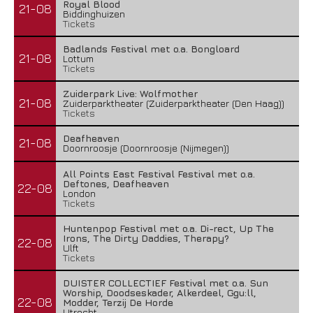
Royal Blood
21-08
Biddinghuizen
Tickets
Badlands Festival met o.a. Bongloard
21-08
Lottum
Tickets
Zuiderpark Live: Wolfmother
21-08
Zuiderparktheater (Zuiderparktheater (Den Haag))
Tickets
Deafheaven
21-08
Doornroosje (Doornroosje (Nijmegen))
All Points East Festival Festival met o.a.
Deftones, Deafheaven
22-08
London
Tickets
Huntenpop Festival met o.a. Di-rect, Up The
Irons, The Dirty Daddies, Therapy?
22-08
Ulft
Tickets
DUISTER COLLECTIEF Festival met o.a. Sun
Worship, Doodseskader, Alkerdeel, Ggu:ll,
22-08
Modder, Terzij De Horde
Utrecht