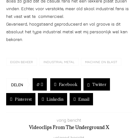
alles zo glad dat de casual fans het een lekkere plaat zullen
vinden. Echter, voor verstokte, meer old skool industrial fans is
het vast wat te commercieel.
Gevarieerd, hoogstaand geproduceerd en vol groove is dit
absoluut het type industrial metal wat mij persoonlijk wel kan
bekoren.
EIGEN BEHEER
INDUSTRIAL METAL
MACHINE ON BLAST
Facebook
Twitter
0
DELEN
Pinterest
Linkedin
Email
vorig bericht
Videoclips From The Underground X
volgend bericht