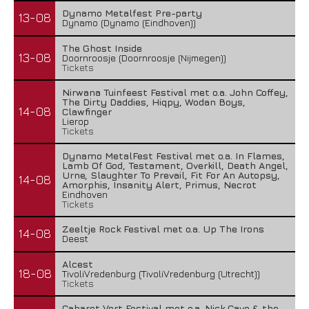
Dynamo Metalfest Pre-party
13-08
Dynamo (Dynamo (Eindhoven))
The Ghost Inside
13-08
Doornroosje (Doornroosje (Nijmegen))
Tickets
Nirwana Tuinfeest Festival met o.a. John Coffey,
The Dirty Daddies, Hiqpy, Wodan Boys,
14-08
Clawfinger
Lierop
Tickets
Dynamo MetalFest Festival met o.a. In Flames,
Lamb Of God, Testament, Overkill, Death Angel,
Urne, Slaughter To Prevail, Fit For An Autopsy,
14-08
Amorphis, Insanity Alert, Primus, Necrot
Eindhoven
Tickets
Zeeltje Rock Festival met o.a. Up The Irons
14-08
Deest
Alcest
18-08
TivoliVredenburg (TivoliVredenburg (Utrecht))
Tickets
Cabaret Vert Festival met o.a. Nick Cave & the