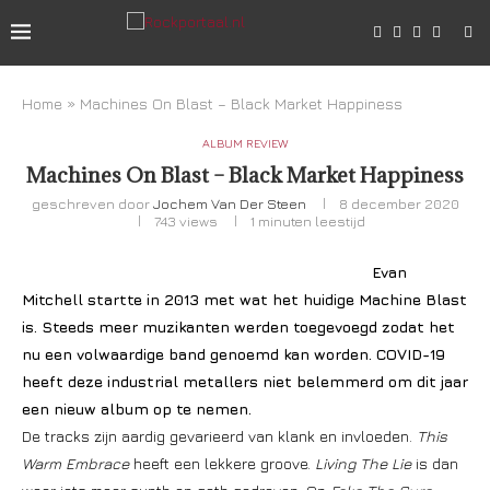
Home
»
Machines On Blast – Black Market Happiness
ALBUM REVIEW
Machines On Blast – Black Market Happiness
geschreven door
Jochem Van Der Steen
8 december 2020
743
views
1 minuten leestijd
Evan
Mitchell startte in 2013 met wat het huidige Machine Blast
is. Steeds meer muzikanten werden toegevoegd zodat het
nu een volwaardige band genoemd kan worden. COVID-19
heeft deze industrial metallers niet belemmerd om dit jaar
een nieuw album op te nemen.
De tracks zijn aardig gevarieerd van klank en invloeden.
This
Warm Embrace
heeft een lekkere groove.
Living The Lie
is dan