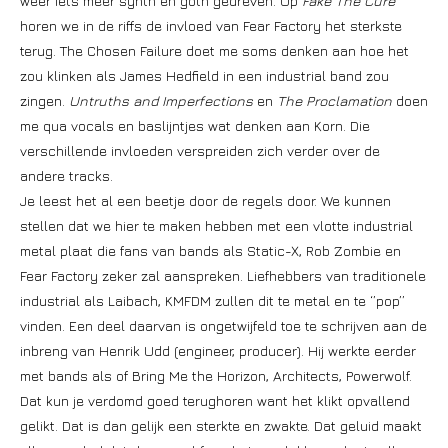
weer iets meer synth en goth gedreven. Op
Fake The Cure
horen we in de riffs de invloed van Fear Factory het sterkste
terug. The Chosen Failure doet me soms denken aan hoe het
zou klinken als James Hedfield in een industrial band zou
zingen.
Untruths and Imperfections
en
The Proclamation
doen
me qua vocals en baslijntjes wat denken aan Korn. Die
verschillende invloeden verspreiden zich verder over de
andere tracks.
Je leest het al een beetje door de regels door. We kunnen
stellen dat we hier te maken hebben met een vlotte industrial
metal plaat die fans van bands als Static-X, Rob Zombie en
Fear Factory zeker zal aanspreken. Liefhebbers van traditionele
industrial als Laibach, KMFDM zullen dit te metal en te ‘’pop’’
vinden. Een deel daarvan is ongetwijfeld toe te schrijven aan de
inbreng van Henrik Udd (engineer, producer). Hij werkte eerder
met bands als of Bring Me the Horizon, Architects, Powerwolf.
Dat kun je verdomd goed terughoren want het klikt opvallend
gelikt. Dat is dan gelijk een sterkte en zwakte. Dat geluid maakt