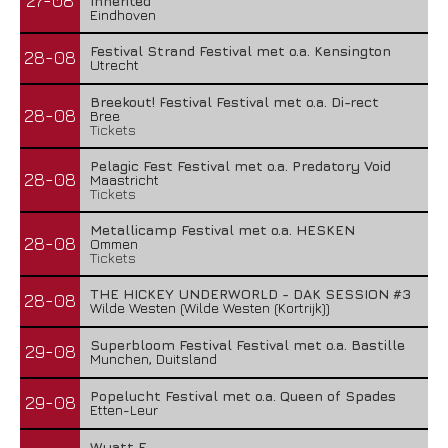
27-08
Inherited
Eindhoven
Festival Strand Festival met o.a. Kensington
28-08
Utrecht
Breekout! Festival Festival met o.a. Di-rect
28-08
Bree
Tickets
Pelagic Fest Festival met o.a. Predatory Void
28-08
Maastricht
Tickets
Metallicamp Festival met o.a. HESKEN
28-08
Ommen
Tickets
THE HICKEY UNDERWORLD - DAK SESSION #3
28-08
Wilde Westen (Wilde Westen (Kortrijk))
Superbloom Festival Festival met o.a. Bastille
29-08
Munchen, Duitsland
Popelucht Festival met o.a. Queen of Spades
29-08
Etten-Leur
Wyatt E.