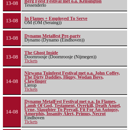
Berg Feest Festival met o.a. Kensington
13-08
Tessenderlo
In Flames + Employed To Serve
13-08
OM (OM (Seraing))
Dynamo Metalfest Pre-party
13-08
Dynamo (Dynamo (Eindhoven))
The Ghost Inside
13-08
Doornroosje (Doornroosje (Nijmegen))
Tickets
Nirwana Tuinfeest Festival met o.a. John Coffey,
The Dirty Daddies, Hiqpy, Wodan Boys,
14-08
Clawfinger
Lierop
Tickets
Dynamo MetalFest Festival met o.a. In Flames,
Lamb Of God, Testament, Overkill, Death Angel,
Urne, Slaughter To Prevail, Fit For An Autopsy,
14-08
Amorphis, Insanity Alert, Primus, Necrot
Eindhoven
Tickets