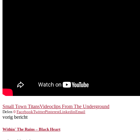
Small Town Titans
Videoclips From The Underground
Delen
0
Facebook
Twitter
Pinterest
Linkedin
Email
vorig bericht
Within' The Ruins – Black Heart