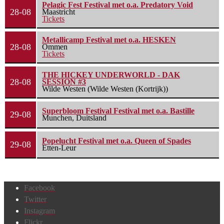
Pelagic Fest Festival met o.a. Predatory Void
28-08
Maastricht
Tickets
Metallicamp Festival met o.a. HESKEN
28-08
Ommen
Tickets
THE HICKEY UNDERWORLD - DAK
28-08
SESSION #3
Wilde Westen (Wilde Westen (Kortrijk))
Superbloom Festival Festival met o.a. Bastille
29-08
Munchen, Duitsland
Popelucht Festival met o.a. Queen of Spades
29-08
Etten-Leur
Facebook
Twitter
Instagram
Flickr