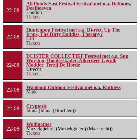
All Points East Festival Festival met o.a. Deftones,
Deafheaven
22-08
London
Tickets
Huntenpop Festival met o.a. Di-rect, Up The
Irons, The Dirty Daddies, Therapy?
22-08
Ulft
Tickets
DUISTER COLLECTIEF Festival met o.a. Sun
Worship, Doodseskader, Alkerdeel, Ggu:ll,
22-08
Modder, Terzij De Horde
Utrecht
Tickets
Waailand Outdoor Festival met o.a. Ruthless
22-08
Made
Cryptosis
22-08
Iduna (Iduna (Drachten))
Wolfmother
22-08
Muziekgieterij (Muziekgieterij (Maastricht))
Tickets