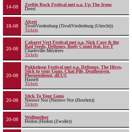
Zeeltje Rock Festival met o.a. Up The Irons
14-08
Deest
Alcest
18-08
TivoliVredenburg (TivoliVredenburg (Utrecht))
Tickets
Cabaret Vert Festival met o.a. Nick Cave & the
Bad Seeds, Deftones, Body Count feat. Ice-T
20-08
Charleville-Mézières
Tickets
Pukkelpop Festival met o.a. Deftones, The Hives,
Stick to your Guns, Chat Pile, Deafheaven,
20-08
Ploegendienst, dEUS
Hasselt
Tickets
Stick To Your Guns
20-08
Nieuwe Nor (Nieuwe Nor (Heerlen))
Tickets
Wolfmother
20-08
Hedon (Hedon (Zwolle))