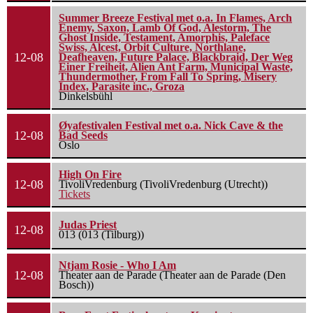
Summer Breeze Festival met o.a. In Flames, Arch
Enemy, Saxon, Lamb Of God, Alestorm, The
Ghost Inside, Testament, Amorphis, Paleface
Swiss, Alcest, Orbit Culture, Northlane,
12-08
Deafheaven, Future Palace, Blackbraid, Der Weg
Einer Freiheit, Alien Ant Farm, Municipal Waste,
Thundermother, From Fall To Spring, Misery
Index, Parasite inc., Groza
Dinkelsbühl
Øyafestivalen Festival met o.a. Nick Cave & the
12-08
Bad Seeds
Oslo
High On Fire
12-08
TivoliVredenburg (TivoliVredenburg (Utrecht))
Tickets
Judas Priest
12-08
013 (013 (Tilburg))
Ntjam Rosie - Who I Am
12-08
Theater aan de Parade (Theater aan de Parade (Den
Bosch))