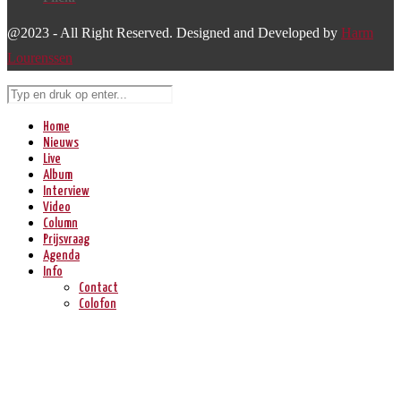
@2023 - All Right Reserved. Designed and Developed by
Harm
Lourenssen
Home
Nieuws
Live
Album
Interview
Video
Column
Prijsvraag
Agenda
Info
Contact
Colofon