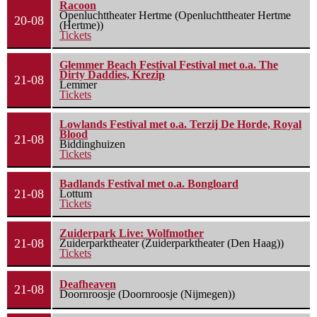
Racoon
Openluchttheater Hertme (Openluchttheater Hertme
20-08
(Hertme))
Tickets
Glemmer Beach Festival Festival met o.a. The
Dirty Daddies, Krezip
21-08
Lemmer
Tickets
Lowlands Festival met o.a. Terzij De Horde, Royal
Blood
21-08
Biddinghuizen
Tickets
Badlands Festival met o.a. Bongloard
21-08
Lottum
Tickets
Zuiderpark Live: Wolfmother
21-08
Zuiderparktheater (Zuiderparktheater (Den Haag))
Tickets
Deafheaven
21-08
Doornroosje (Doornroosje (Nijmegen))