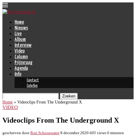
Home
Nieuws
Live
Album
Interview
Video
Column
Prijsvraag
Agenda
Info
Contact
Colofon
Zoeken
Home
»
Videoclips From The Underground X
VIDEO
Videoclips From The Underground X
geschreven door
Ron Schoonwater
8 december 2020
605
views
0 minuten