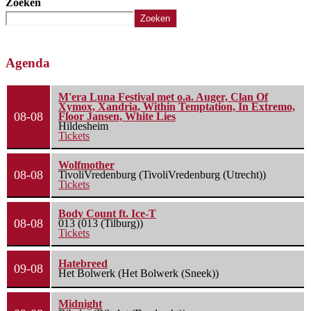
Zoeken
Zoeken
Agenda
M'era Luna Festival met o.a. Auger, Clan Of
Xymox, Xandria, Within Temptation, In Extremo,
08-08
Floor Jansen, White Lies
Hildesheim
Tickets
Wolfmother
08-08
TivoliVredenburg (TivoliVredenburg (Utrecht))
Tickets
Body Count ft. Ice-T
08-08
013 (013 (Tilburg))
Tickets
Hatebreed
09-08
Het Bolwerk (Het Bolwerk (Sneek))
Midnight