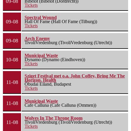
09-08
Bibelot (Bibelot (Dordrecht))
Tickets
Spectral Wound
09-08
Hall Of Fame (Hall Of Fame (Tilburg))
Tickets
Arch Enemy
09-08
TivoliVredenburg (TivoliVredenburg (Utrecht))
Municipal Waste
10-08
Dynamo (Dynamo (Eindhoven))
Tickets
Sziget Festival met o.a. John Coffey, Bring Me The
Horizon, Health
11-08
Óbudai Eiland, Budapest
Tickets
Municipal Waste
11-08
Cafe Calluna (Cafe Calluna (Ommen))
Wolves In The Throne Room
11-08
TivoliVredenburg (TivoliVredenburg (Utrecht))
Tickets