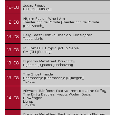
Judas Priest
12-08
013 (013 (Tilburg))
Ntjam Rosie - Who I Am
12-08
Theater aan de Parade (Theater aan de Parade
(Den Bosch))
Berg Feest Festival met o.a. Kensington
13-08
Tessenderlo
In Flames + Employed To Serve
13-08
OM (OM (Seraing))
Dynamo Metalfest Pre-party
13-08
Dynamo (Dynamo (Eindhoven))
The Ghost Inside
13-08
Doornroosje (Doornroosje (Nijmegen))
Tickets
Nirwana Tuinfeest Festival met o.a. John Coffey,
The Dirty Daddies, Hiqpy, Wodan Boys,
14-08
Clawfinger
Lierop
Tickets
Dynamo MetalFest Festival met o.a. In Flames,