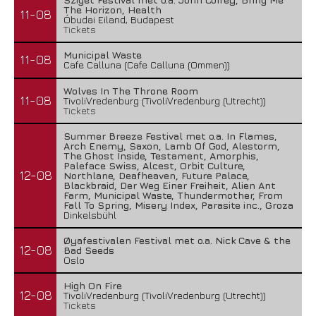
The Horizon, Health
11-08
Óbudai Eiland, Budapest
Tickets
Municipal Waste
11-08
Cafe Calluna (Cafe Calluna (Ommen))
Wolves In The Throne Room
11-08
TivoliVredenburg (TivoliVredenburg (Utrecht))
Tickets
Summer Breeze Festival met o.a. In Flames,
Arch Enemy, Saxon, Lamb Of God, Alestorm,
The Ghost Inside, Testament, Amorphis,
Paleface Swiss, Alcest, Orbit Culture,
12-08
Northlane, Deafheaven, Future Palace,
Blackbraid, Der Weg Einer Freiheit, Alien Ant
Farm, Municipal Waste, Thundermother, From
Fall To Spring, Misery Index, Parasite inc., Groza
Dinkelsbühl
Øyafestivalen Festival met o.a. Nick Cave & the
12-08
Bad Seeds
Oslo
High On Fire
12-08
TivoliVredenburg (TivoliVredenburg (Utrecht))
Tickets