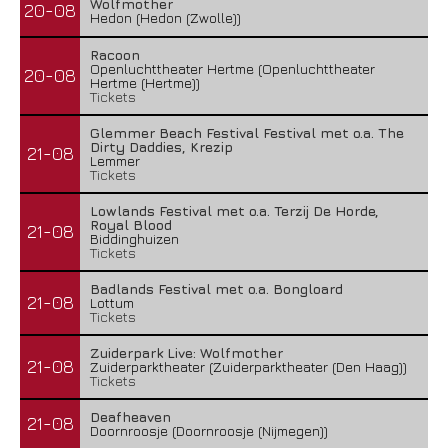
Wolfmother
20-08
Hedon (Hedon (Zwolle))
Racoon
Openluchttheater Hertme (Openluchttheater
20-08
Hertme (Hertme))
Tickets
Glemmer Beach Festival Festival met o.a. The
Dirty Daddies, Krezip
21-08
Lemmer
Tickets
Lowlands Festival met o.a. Terzij De Horde,
Royal Blood
21-08
Biddinghuizen
Tickets
Badlands Festival met o.a. Bongloard
21-08
Lottum
Tickets
Zuiderpark Live: Wolfmother
21-08
Zuiderparktheater (Zuiderparktheater (Den Haag))
Tickets
Deafheaven
21-08
Doornroosje (Doornroosje (Nijmegen))