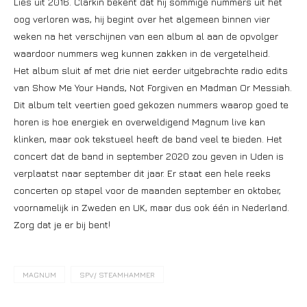
Lies uit 2016. Clarkin bekent dat hij sommige nummers uit het
oog verloren was, hij begint over het algemeen binnen vier
weken na het verschijnen van een album al aan de opvolger
waardoor nummers weg kunnen zakken in de vergetelheid.
Het album sluit af met drie niet eerder uitgebrachte radio edits
van Show Me Your Hands, Not Forgiven en Madman Or Messiah.
Dit album telt veertien goed gekozen nummers waarop goed te
horen is hoe energiek en overweldigend Magnum live kan
klinken, maar ook tekstueel heeft de band veel te bieden. Het
concert dat de band in september 2020 zou geven in Uden is
verplaatst naar september dit jaar. Er staat een hele reeks
concerten op stapel voor de maanden september en oktober,
voornamelijk in Zweden en UK, maar dus ook één in Nederland.
Zorg dat je er bij bent!
MAGNUM
SPV/ STEAMHAMMER