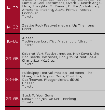
Lamb Of God, Testament, Overkill, Death Angel,
Urne, Slaughter To Prevail, Fit For An Autopsy,
14-08
Amorphis, Insanity Alert, Primus, Necrot
Eindhoven
Tickets
Zeeltje Rock Festival met o.a. Up The Irons
14-08
Deest
Alcest
18-08
TivoliVredenburg (TivoliVredenburg (Utrecht))
Tickets
Cabaret Vert Festival met o.a. Nick Cave & the
Bad Seeds, Deftones, Body Count feat. Ice-T
20-08
Charleville-Mézières
Tickets
Pukkelpop Festival met o.a. Deftones, The
Hives, Stick to your Guns, Chat Pile,
20-08
Deafheaven, Ploegendienst, dEUS
Hasselt
Tickets
Stick To Your Guns
20-08
Nieuwe Nor (Nieuwe Nor (Heerlen))
Tickets