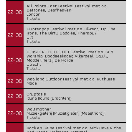
All Points East Festival Festival met o.a.
Deftones, Deafheaven
22-08
London
Tickets
Huntenpop Festival met o.a. Di-rect, Up The
Irons, The Dirty Daddies, Therapy?
22-08
Ulft
Tickets
DUISTER COLLECTIEF Festival met o.a. Sun
Worship, Doodseskader, Alkerdeel, Ggu:ll,
22-08
Modder, Terzij De Horde
Utrecht
Tickets
Waailand Outdoor Festival met o.a. Ruthless
22-08
Made
Cryptosis
22-08
Iduna (Iduna (Drachten))
Wolfmother
22-08
Muziekgieterij (Muziekgieterij (Maastricht))
Tickets
Rock en Seine Festival met o.a. Nick Cave & the
Bad Seeds, Deftones, Interpol