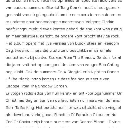
uit te komen met unieke live opnames en speciale radio versies
van oudere nummers. Gitarist Tony Clarkin heeft direct gebruik
gemaakt van de gelegenheid om de nummers te remasteren en
te updaten naar hedendaagse maatstaven. Volgens Clarkin
heeft Magnum altijd twee kanten gehad, de ene kant was rustig
en meer tekstueel gericht, de andere kant bracht stevige rock.
Het album opent met live versies van Black Skies en Freedom
Day, twee nummers die uitsluitend beschikbaar waren als
bonustracks bij de dvd Escape From The Shadow Garden. Na al
die jaren valt het op hoe goed de stem van zanger Bob Catley
nog klinkt. Ook de nummers On A Storyteller’s Night en Dance
Of The Black Tattoo komen uit dezelfde bonus sectie van
Escape From The Shadow Garden.
Er volgen radio edits van hun kerst- en anti-oorlogsnummer On
Christmas Day en één van de favorieten nummers van de fans,
Born To Be King. Het laatste nummer was uitsluitend op vinyl of
als download verkrjigbaar. Phantom Of Paradise Circus en No
God Or Saviour zijn bonus nummers van Sacred Blood – Divine