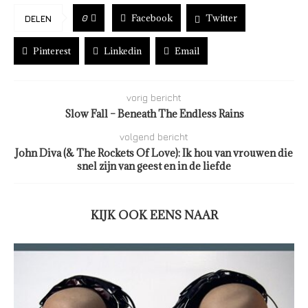
Facebook
Twitter
0
DELEN
Pinterest
Linkedin
Email
vorig bericht
Slow Fall – Beneath The Endless Rains
volgend bericht
John Diva (& The Rockets Of Love): Ik hou van vrouwen die
snel zijn van geest en in de liefde
KIJK OOK EENS NAAR