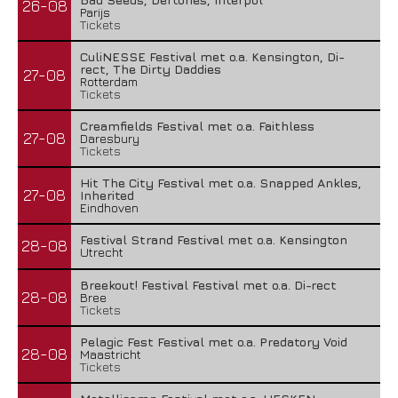
26-08
Parijs
Tickets
CuliNESSE Festival met o.a. Kensington, Di-
rect, The Dirty Daddies
27-08
Rotterdam
Tickets
Creamfields Festival met o.a. Faithless
27-08
Daresbury
Tickets
Hit The City Festival met o.a. Snapped Ankles,
27-08
Inherited
Eindhoven
Festival Strand Festival met o.a. Kensington
28-08
Utrecht
Breekout! Festival Festival met o.a. Di-rect
28-08
Bree
Tickets
Pelagic Fest Festival met o.a. Predatory Void
28-08
Maastricht
Tickets