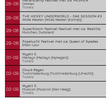
Metallicamp Festival met o.a. HESKEN
28-08
Ommen
Tickets
THE HICKEY UNDERWORLD - DAK SESSION #3
28-08
Wilde Westen (Wilde Westen (Kortrijk))
Superbloom Festival Festival met o.a. Bastille
29-08
Munchen, Duitsland
Popelucht Festival met o.a. Queen of Spades
29-08
Etten-Leur
Wyatt E.
01-09
Merleyn (Merleyn (Nijmegen))
Tickets
Chuck Ragan
02-09
TivoliVredenburg (TivoliVredenburg (Utrecht))
Tickets
Wyatt E.
02-09
Musicon (Musicon (Den Haag))
Tickets