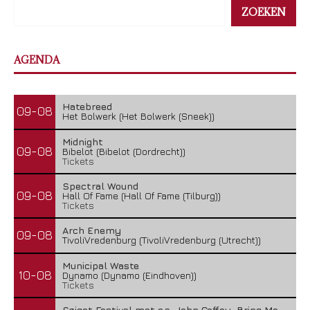
ZOEKEN
AGENDA
Hatebreed
09-08
Het Bolwerk (Het Bolwerk (Sneek))
Midnight
09-08
Bibelot (Bibelot (Dordrecht))
Tickets
Spectral Wound
09-08
Hall Of Fame (Hall Of Fame (Tilburg))
Tickets
Arch Enemy
09-08
TivoliVredenburg (TivoliVredenburg (Utrecht))
Municipal Waste
10-08
Dynamo (Dynamo (Eindhoven))
Tickets
Sziget Festival met o.a. John Coffey, Bring Me