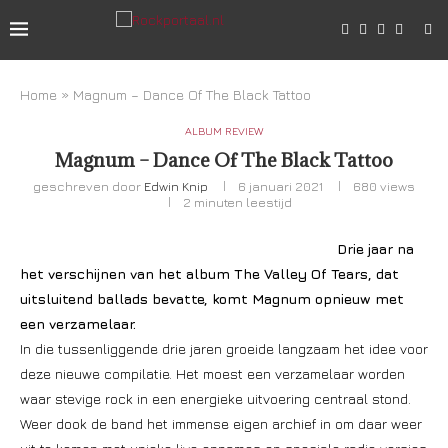
Home
»
Magnum – Dance Of The Black Tattoo
ALBUM REVIEW
Magnum – Dance Of The Black Tattoo
geschreven door
Edwin Knip
6 januari 2021
680
views
2 minuten leestijd
Drie jaar na
het verschijnen van het album The Valley Of Tears, dat
uitsluitend ballads bevatte, komt Magnum opnieuw met
een verzamelaar.
In die tussenliggende drie jaren groeide langzaam het idee voor
deze nieuwe compilatie. Het moest een verzamelaar worden
waar stevige rock in een energieke uitvoering centraal stond.
Weer dook de band het immense eigen archief in om daar weer