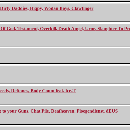
e Dirty Daddies, Hiqpy, Wodan Boys, Clawfinger
f God, Testament, Overkill, Death Angel, Urne, Slaughter To Prev
eeds, Deftones, Body Count feat. Ice-T
ck to your Guns, Chat Pile, Deafheaven, Ploegendienst, dEUS