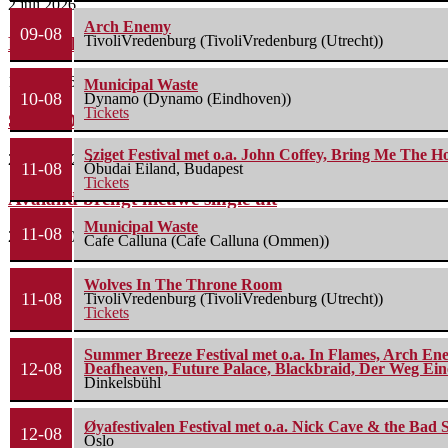
2 juli 2026
Arch Enemy
09-08
TivoliVredenburg (TivoliVredenburg (Utrecht))
Drown In Sulphur overtuigt met nieuwe single
1 juli 2026
Municipal Waste
10-08
Dynamo (Dynamo (Eindhoven))
Tickets
South Of Heaven talent: A Knight Under Maria’s...
Sziget Festival met o.a. John Coffey, Bring Me The H
28 mei 2026
11-08
Óbudai Eiland, Budapest
Tickets
Avaland brengt nieuwe single uit
Municipal Waste
11-08
23 april 2026
Cafe Calluna (Cafe Calluna (Ommen))
Wolves In The Throne Room
11-08
TivoliVredenburg (TivoliVredenburg (Utrecht))
Tickets
Summer Breeze Festival met o.a. In Flames, Arch Ene
12-08
Deafheaven, Future Palace, Blackbraid, Der Weg Eine
Dinkelsbühl
Øyafestivalen Festival met o.a. Nick Cave & the Bad 
12-08
Oslo