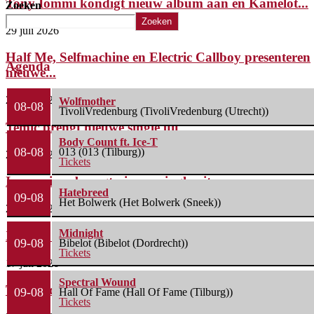
Tony Iommi kondigt nieuw album aan en Kamelot...
Zoeken
Zoeken
29 juli 2026
Half Me, Selfmachine en Electric Callboy presenteren
Agenda
nieuwe...
29 juli 2026
Wolfmother
08-08
TivoliVredenburg (TivoliVredenburg (Utrecht))
Temic brengt nieuwe single uit
Body Count ft. Ice-T
08-08
013 (013 (Tilburg))
28 juli 2026
Tickets
Insomnium brengt nieuwe single uit
Hatebreed
09-08
Het Bolwerk (Het Bolwerk (Sneek))
27 juli 2026
Midnight
Xskull8 lanceert nieuwe single
09-08
Bibelot (Bibelot (Dordrecht))
Tickets
17 juli 2026
Spectral Wound
Twee video’s die je moet zien/horen
09-08
Hall Of Fame (Hall Of Fame (Tilburg))
Tickets