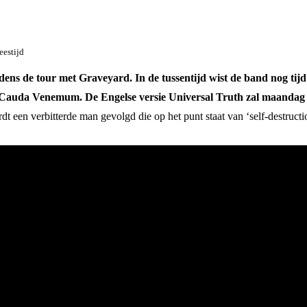
eestijd
ens de tour met Graveyard. In de tussentijd wist de band nog tijd
In Cauda Venemum. De Engelse versie Universal Truth zal maandag
 een verbitterde man gevolgd die op het punt staat van ‘self-destructio