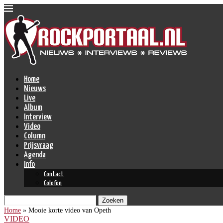
Home
Nieuws
Live
Album
Interview
Video
Column
Prijsvraag
Agenda
Info
Contact
Colofon
Zoeken
Home
»
Mooie korte video van Opeth
VIDEO