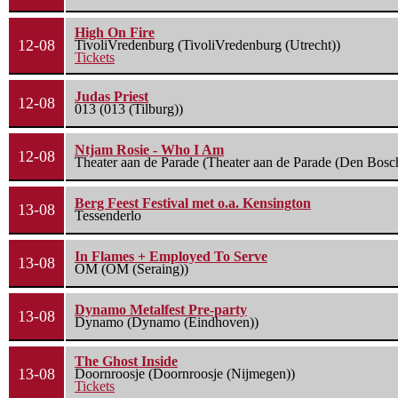
High On Fire
12-08
TivoliVredenburg (TivoliVredenburg (Utrecht))
Tickets
Judas Priest
12-08
013 (013 (Tilburg))
Ntjam Rosie - Who I Am
12-08
Theater aan de Parade (Theater aan de Parade (Den Bosc
Berg Feest Festival met o.a. Kensington
13-08
Tessenderlo
In Flames + Employed To Serve
13-08
OM (OM (Seraing))
Dynamo Metalfest Pre-party
13-08
Dynamo (Dynamo (Eindhoven))
The Ghost Inside
13-08
Doornroosje (Doornroosje (Nijmegen))
Tickets