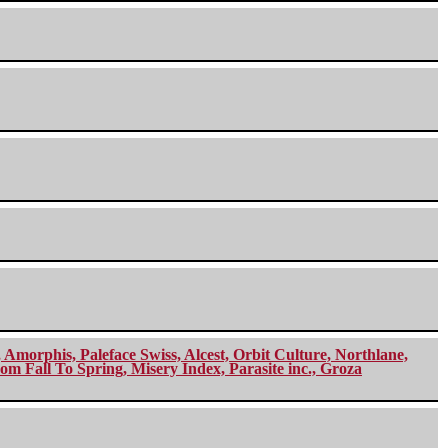
morphis, Paleface Swiss, Alcest, Orbit Culture, Northlane,
m Fall To Spring, Misery Index, Parasite inc., Groza