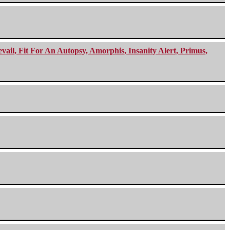
ail, Fit For An Autopsy, Amorphis, Insanity Alert, Primus,