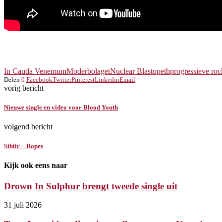
In Cauda Venemum
Moderbolaget
Nuclear Blast
opeth
progressieve roc
Delen
0
Facebook
Twitter
Pinterest
Linkedin
Email
vorig bericht
Nieuwe single en video voor Blood Youth
volgend bericht
Sibiir – Ropes
Kijk ook eens naar
Drown In Sulphur brengt tweede single uit
31 juli 2026