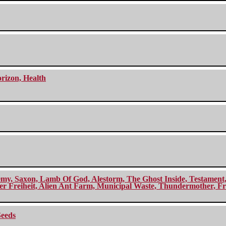
orizon, Health
my, Saxon, Lamb Of God, Alestorm, The Ghost Inside, Testament, A
r Freiheit, Alien Ant Farm, Municipal Waste, Thundermother, Fro
Seeds