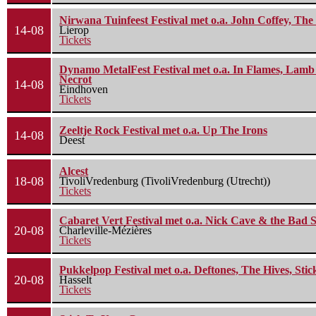
Nirwana Tuinfeest Festival met o.a. John Coffey, Th
14-08
Lierop
Tickets
Dynamo MetalFest Festival met o.a. In Flames, Lamb O
Necrot
14-08
Eindhoven
Tickets
Zeeltje Rock Festival met o.a. Up The Irons
14-08
Deest
Alcest
18-08
TivoliVredenburg (TivoliVredenburg (Utrecht))
Tickets
Cabaret Vert Festival met o.a. Nick Cave & the Bad S
20-08
Charleville-Mézières
Tickets
Pukkelpop Festival met o.a. Deftones, The Hives, Sti
20-08
Hasselt
Tickets