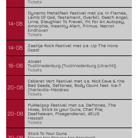
Tickets
Dynamo MetalFest Festival met o.a. In Flames,
Lamb Of God, Testament, Overkill, Death Angel,
Urne, Slaughter To Prevail, Fit For An Autopsy,
14-08
Amorphis, Insanity Alert, Primus, Necrot
Eindhoven
Tickets
Zeeltje Rock Festival met o.a. Up The Irons
14-08
Deest
Alcest
18-08
TivoliVredenburg (TivoliVredenburg (Utrecht))
Tickets
Cabaret Vert Festival met o.a. Nick Cave & the
Bad Seeds, Deftones, Body Count feat. Ice-T
20-08
Charleville-Mézières
Tickets
Pukkelpop Festival met o.a. Deftones, The
Hives, Stick to your Guns, Chat Pile,
20-08
Deafheaven, Ploegendienst, dEUS
Hasselt
Tickets
Stick To Your Guns
20-08
Nieuwe Nor (Nieuwe Nor (Heerlen))