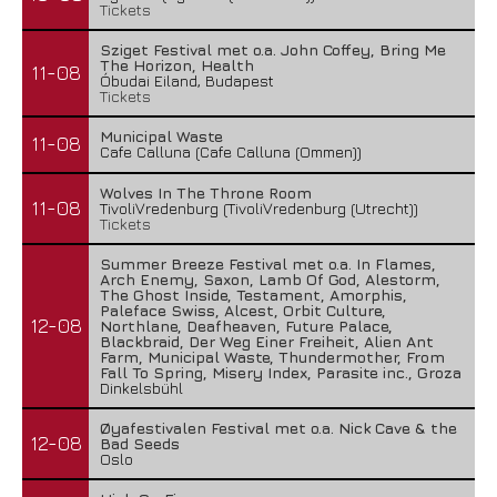
Tickets
Sziget Festival met o.a. John Coffey, Bring Me
The Horizon, Health
11-08
Óbudai Eiland, Budapest
Tickets
Municipal Waste
11-08
Cafe Calluna (Cafe Calluna (Ommen))
Wolves In The Throne Room
11-08
TivoliVredenburg (TivoliVredenburg (Utrecht))
Tickets
Summer Breeze Festival met o.a. In Flames,
Arch Enemy, Saxon, Lamb Of God, Alestorm,
The Ghost Inside, Testament, Amorphis,
Paleface Swiss, Alcest, Orbit Culture,
12-08
Northlane, Deafheaven, Future Palace,
Blackbraid, Der Weg Einer Freiheit, Alien Ant
Farm, Municipal Waste, Thundermother, From
Fall To Spring, Misery Index, Parasite inc., Groza
Dinkelsbühl
Øyafestivalen Festival met o.a. Nick Cave & the
12-08
Bad Seeds
Oslo