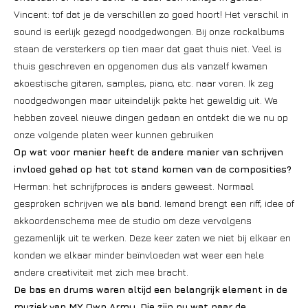
Vincent: tof dat je de verschillen zo goed hoort! Het verschil in
sound is eerlijk gezegd noodgedwongen. Bij onze rockalbums
staan de versterkers op tien maar dat gaat thuis niet. Veel is
thuis geschreven en opgenomen dus als vanzelf kwamen
akoestische gitaren, samples, piano, etc. naar voren. Ik zeg
noodgedwongen maar uiteindelijk pakte het geweldig uit. We
hebben zoveel nieuwe dingen gedaan en ontdekt die we nu op
onze volgende platen weer kunnen gebruiken
Op wat voor manier heeft de andere manier van schrijven
invloed gehad op het tot stand komen van de composities?
Herman: het schrijfproces is anders geweest. Normaal
gesproken schrijven we als band. Iemand brengt een riff, idee of
akkoordenschema mee de studio om deze vervolgens
gezamenlijk uit te werken. Deze keer zaten we niet bij elkaar en
konden we elkaar minder beïnvloeden wat weer een hele
andere creativiteit met zich mee bracht.
De bas en drums waren altijd een belangrijk element in de
muziek van MY Own Army. Die zijn nu wat naar de