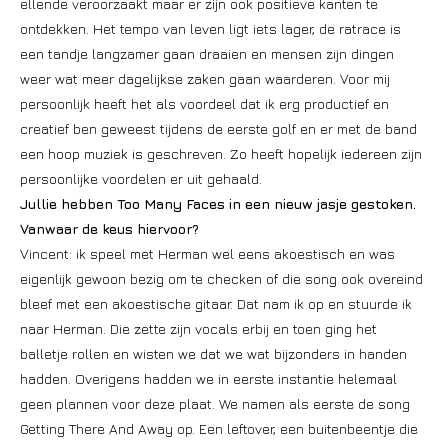
ellende veroorzaakt maar er zijn ook positieve kanten te
ontdekken. Het tempo van leven ligt iets lager, de ratrace is
een tandje langzamer gaan draaien en mensen zijn dingen
weer wat meer dagelijkse zaken gaan waarderen. Voor mij
persoonlijk heeft het als voordeel dat ik erg productief en
creatief ben geweest tijdens de eerste golf en er met de band
een hoop muziek is geschreven. Zo heeft hopelijk iedereen zijn
persoonlijke voordelen er uit gehaald.
Jullie hebben Too Many Faces in een nieuw jasje gestoken.
Vanwaar de keus hiervoor?
Vincent: ik speel met Herman wel eens akoestisch en was
eigenlijk gewoon bezig om te checken of die song ook overeind
bleef met een akoestische gitaar. Dat nam ik op en stuurde ik
naar Herman. Die zette zijn vocals erbij en toen ging het
balletje rollen en wisten we dat we wat bijzonders in handen
hadden. Overigens hadden we in eerste instantie helemaal
geen plannen voor deze plaat. We namen als eerste de song
Getting There And Away op. Een leftover, een buitenbeentje die