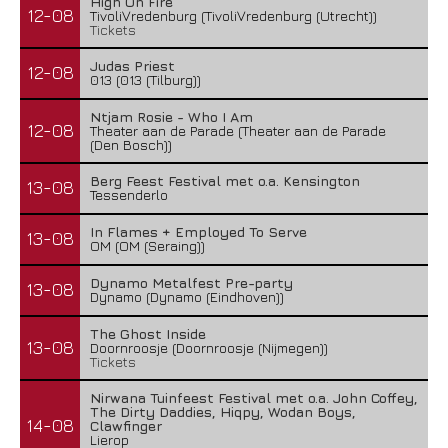
High On Fire
12-08
TivoliVredenburg (TivoliVredenburg (Utrecht))
Tickets
Judas Priest
12-08
013 (013 (Tilburg))
Ntjam Rosie - Who I Am
12-08
Theater aan de Parade (Theater aan de Parade
(Den Bosch))
Berg Feest Festival met o.a. Kensington
13-08
Tessenderlo
In Flames + Employed To Serve
13-08
OM (OM (Seraing))
Dynamo Metalfest Pre-party
13-08
Dynamo (Dynamo (Eindhoven))
The Ghost Inside
13-08
Doornroosje (Doornroosje (Nijmegen))
Tickets
Nirwana Tuinfeest Festival met o.a. John Coffey,
The Dirty Daddies, Hiqpy, Wodan Boys,
14-08
Clawfinger
Lierop