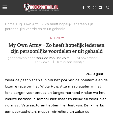
Home
»
My Own Army – Zo heeft hopelijk iedereen zijn
persoonlijke voordelen er uit gehaald
INTERVIEW
My Own Army – Zo heeft hopelijk iedereen
zijn persoonlijke voordelen er uit gehaald
geschreven door
Maurice Van Der Zalm
14 november 2020
617
views
6 minuten leestijd
2020 gaat
zeker de geschiedenis in als het jaar van de pandemie en de
bizarre race om het Witte Huis. Alle maatregelen in het
land zorgen voor onrust en langzamerhand vinden we het
nieuwe normaal allemaal niet meer zo nieuw en zeker niet
normaal. Vele sectoren hebben hier last van. Denk hierbij
aan sportscholen, musea, winkeliers en zeker de