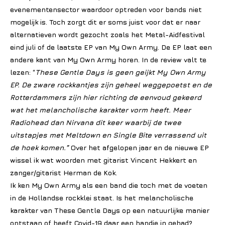
evenementensector waardoor optreden voor bands niet
mogelijk is. Toch zorgt dit er soms juist voor dat er naar
alternatieven wordt gezocht zoals het Metal-Aidfestival
eind juli of de laatste EP van My Own Army. De EP laat een
andere kant van My Own Army horen. In de review valt te
lezen: “
These Gentle Days is geen geijkt My Own Army
EP. De zware rockkantjes zijn geheel weggepoetst en de
Rotterdammers zijn hier richting de eenvoud gekeerd
wat het melancholische karakter vorm heeft. Meer
Radiohead dan Nirvana dit keer waarbij de twee
uitstapjes met Meltdown en Single Bite verrassend uit
de hoek komen.”
Over het afgelopen jaar en de nieuwe EP
wissel ik wat woorden met gitarist Vincent Hekkert en
zanger/gitarist Herman de Kok.
Ik ken My Own Army als een band die toch met de voeten
in de Hollandse rockklei staat. Is het melancholische
karakter van These Gentle Days op een natuurlijke manier
ontstaan of heeft Covid-19 daar een handje in gehad?