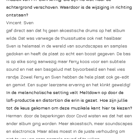
achtergrond verschoven. Waardoor is de wijziging in richting
ontstaan?
Vincent: Sven
gaf direct aan dat hij geen akoestische drums op het album
wilde. Dat was vanwege de thuissituatie ook niet haalbaar.
Sven is helemaal in de wereld van soundscapes en samples
gedoken en heeft de plaat zo echt een boost gegeven. De bas
is op elke song aanwezig maar Ferry koos voor een subtiele
sound en niet een basgeluid met bijvoorbeeld een heel vies
randje. Zowel Ferry en Sven hebben de hele plaat ook ge-edit
en gemixt. Een super leerzame ervaring en het klinkt geweldig!
In de melancholische setting valt Meltdown op door de
lofi-productie en distortion die erin is gezet. Hoe zijn jullie
tot de keus gekomen om deze muzikale kant hier te kiezen?
Herman: door de beperkingen door Covid wisten we dat het een
ander album ging worden. Meer akoestisch, meer soundscapes
en electronica. Maar alles moest in de juiste verhouding om
niet te ver van onze normale sound af te wijken.