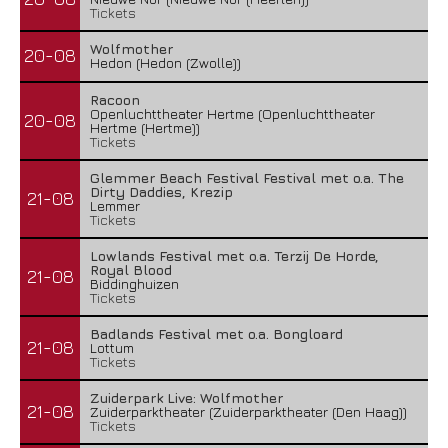
Tickets
Wolfmother
20-08
Hedon (Hedon (Zwolle))
Racoon
Openluchttheater Hertme (Openluchttheater
20-08
Hertme (Hertme))
Tickets
Glemmer Beach Festival Festival met o.a. The
Dirty Daddies, Krezip
21-08
Lemmer
Tickets
Lowlands Festival met o.a. Terzij De Horde,
Royal Blood
21-08
Biddinghuizen
Tickets
Badlands Festival met o.a. Bongloard
21-08
Lottum
Tickets
Zuiderpark Live: Wolfmother
21-08
Zuiderparktheater (Zuiderparktheater (Den Haag))
Tickets