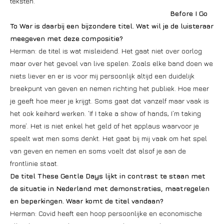
teksten.
Before I Go
To War is daarbij een bijzondere titel. Wat wil je de luisteraar
meegeven met deze compositie?
Herman: de titel is wat misleidend. Het gaat niet over oorlog
maar over het gevoel van live spelen. Zoals elke band doen we
niets liever en er is voor mij persoonlijk altijd een duidelijk
breekpunt van geven en nemen richting het publiek. Hoe meer
je geeft hoe meer je krijgt. Soms gaat dat vanzelf maar vaak is
het ook keihard werken. ‘If I take a show of hands, I’m taking
more’. Het is niet enkel het geld of het applaus waarvoor je
speelt wat men soms denkt. Het gaat bij mij vaak om het spel
van geven en nemen en soms voelt dat alsof je aan de
frontlinie staat.
De titel These Gentle Days lijkt in contrast te staan met
de situatie in Nederland met demonstraties, maatregelen
en beperkingen. Waar komt de titel vandaan?
Herman: Covid heeft een hoop persoonlijke en economische