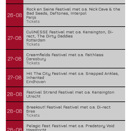
Rock en Seine Festival met o.a. Nick Cave & the
Bad Seeds, Deftones, Interpol
26-08
Parijs
Tickets
CuliNESSE Festival met o.a. Kensington, Di-
rect, The Dirty Daddies
27-08
Rotterdam
Tickets
Creamfields Festival met o.a. Faithless
27-08
Daresbury
Tickets
Hit The City Festival met o.a. Snapped Ankles,
27-08
Inherited
Eindhoven
Festival Strand Festival met o.a. Kensington
28-08
Utrecht
Breekout! Festival Festival met o.a. Di-rect
28-08
Bree
Tickets
Pelagic Fest Festival met o.a. Predatory Void
28-08
Maastricht