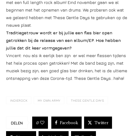
met een full length rock album! Eind november gaan we al
beginnen met het opnemen van drums. We proberen ook wat
we geleerd hebben met These Gentle Days te gebruiken op de
nieuwe plaat.
Traditiegetrouw wordt er bij jullie een fles bier open
getrokken bij de release van een album/EP. Hoe hebben
jullie dat dit keer vormgegeven?
Vincent: nou als ik eerlijk ben zijn er wel meer flessen tijdens
het hele proces open getrokken! Met de band bezig zijn, met
muziek bezig zijn, een goed glas bier drinken, het is de ultieme
ontsnapping van deze Corona-tijd. These Gentle Days…haha!
INDIEROCK
MY OWN ARMY
THESE GENTLE DAYS
Facebook
Twitter
0
DELEN