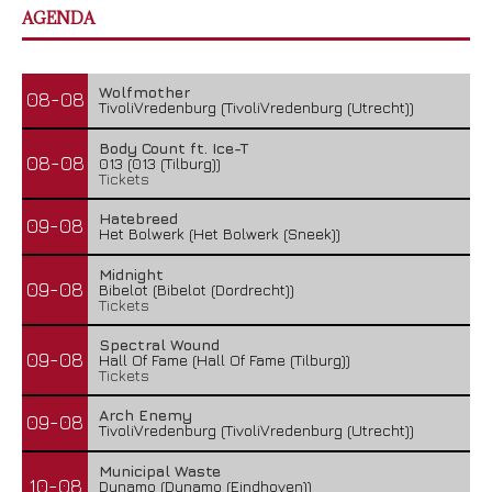
AGENDA
Wolfmother
08-08
TivoliVredenburg (TivoliVredenburg (Utrecht))
Body Count ft. Ice-T
08-08
013 (013 (Tilburg))
Tickets
Hatebreed
09-08
Het Bolwerk (Het Bolwerk (Sneek))
Midnight
09-08
Bibelot (Bibelot (Dordrecht))
Tickets
Spectral Wound
09-08
Hall Of Fame (Hall Of Fame (Tilburg))
Tickets
Arch Enemy
09-08
TivoliVredenburg (TivoliVredenburg (Utrecht))
Municipal Waste
10-08
Dynamo (Dynamo (Eindhoven))