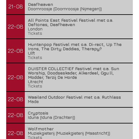
Deafheaven
21-08
Doornroosje (Doornroosje (Nijmegen))
All Points East Festival Festival met o.a.
Deftones, Deafheaven
22-08
London
Tickets
Huntenpop Festival met o.a. Di-rect, Up The
Irons, The Dirty Daddies, Therapy?
22-08
Ulft
Tickets
DUISTER COLLECTIEF Festival met o.a. Sun
Worship, Doodseskader, Alkerdeel, Ggu:ll,
22-08
Modder, Terzij De Horde
Utrecht
Tickets
Waailand Outdoor Festival met o.a. Ruthless
22-08
Made
Cryptosis
22-08
Iduna (Iduna (Drachten))
Wolfmother
22-08
Muziekgieterij (Muziekgieterij (Maastricht))
Tickets