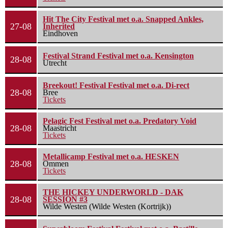
Hit The City Festival met o.a. Snapped Ankles,
27-08
Inherited
Eindhoven
Festival Strand Festival met o.a. Kensington
28-08
Utrecht
Breekout! Festival Festival met o.a. Di-rect
28-08
Bree
Tickets
Pelagic Fest Festival met o.a. Predatory Void
28-08
Maastricht
Tickets
Metallicamp Festival met o.a. HESKEN
28-08
Ommen
Tickets
THE HICKEY UNDERWORLD - DAK
28-08
SESSION #3
Wilde Westen (Wilde Westen (Kortrijk))