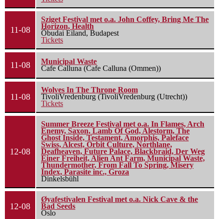
Sziget Festival met o.a. John Coffey, Bring Me The
Horizon, Health
11-08
Óbudai Eiland, Budapest
Tickets
Municipal Waste
11-08
Cafe Calluna (Cafe Calluna (Ommen))
Wolves In The Throne Room
11-08
TivoliVredenburg (TivoliVredenburg (Utrecht))
Tickets
Summer Breeze Festival met o.a. In Flames, Arch
Enemy, Saxon, Lamb Of God, Alestorm, The
Ghost Inside, Testament, Amorphis, Paleface
Swiss, Alcest, Orbit Culture, Northlane,
12-08
Deafheaven, Future Palace, Blackbraid, Der Weg
Einer Freiheit, Alien Ant Farm, Municipal Waste,
Thundermother, From Fall To Spring, Misery
Index, Parasite inc., Groza
Dinkelsbühl
Øyafestivalen Festival met o.a. Nick Cave & the
12-08
Bad Seeds
Oslo