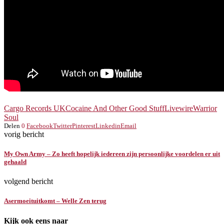
Cargo Records UK
Cocaine And Other Good Stuff
Livewire
Warrior
Soul
Delen
0
Facebook
Twitter
Pinterest
Linkedin
Email
vorig bericht
My Own Army – Zo heeft hopelijk iedereen zijn persoonlijke voordelen er uit
gehaald
volgend bericht
Asermoeituitkomt – Welle Zen terug
Kijk ook eens naar