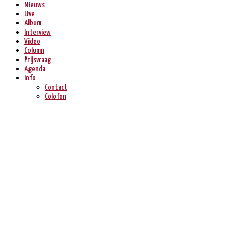
Nieuws
Live
Album
Interview
Video
Column
Prijsvraag
Agenda
Info
Contact
Colofon