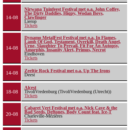
Nirwana Tuinfeest Festival met o.a. John Coffey,
The Dirty Daddies, Hiqpy, Wodan Boys,
14-08
Clawfinger
Lierop
Tickets
Dynamo MetalFest Festival met o.a. In Flames,
Lamb Of God, Testament, Overkill, Death Angel,
Urne, Slaughter To Prevail, Fit For An Autopsy,
14-08
Amorphis, Insanity Alert, Primus, Necrot
Eindhoven
Tickets
Zeeltje Rock Festival met o.a. Up The Irons
14-08
Deest
Alcest
18-08
TivoliVredenburg (TivoliVredenburg (Utrecht))
Tickets
Cabaret Vert Festival met o.a. Nick Cave & the
Bad Seeds, Deftones, Body Count feat. Ice-T
20-08
Charleville-Mézières
Tickets