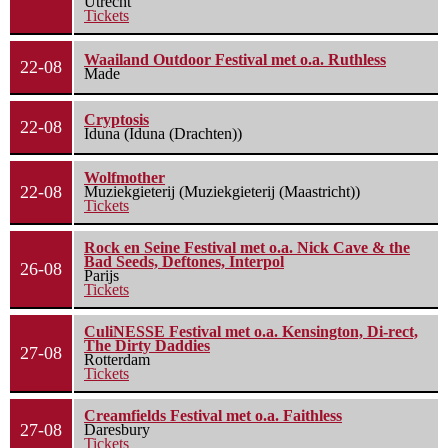
Utrecht
Tickets
Waailand Outdoor Festival met o.a. Ruthless
22-08
Made
Cryptosis
22-08
Iduna (Iduna (Drachten))
Wolfmother
22-08
Muziekgieterij (Muziekgieterij (Maastricht))
Tickets
Rock en Seine Festival met o.a. Nick Cave & the
Bad Seeds, Deftones, Interpol
26-08
Parijs
Tickets
CuliNESSE Festival met o.a. Kensington, Di-rect,
The Dirty Daddies
27-08
Rotterdam
Tickets
Creamfields Festival met o.a. Faithless
27-08
Daresbury
Tickets