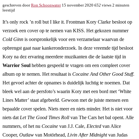
geschreven door
Ron Schoonwater
15 november 2020
652
views
2 minuten
leestijd
It’s o
nly rock ’n roll but I like it. Frontman Kory Clarke besloot op
verzoek een cover op te nemen van KISS. Het gekozen nummer
Cold Ginn
is oorspronkelijk voor een verzamelaar waarvan de
opbrengst gaat naar kankeronderzoek. In deze vreemde tijd besloot
Kory na dez ervaring meerdere muzikanten die de laatste tijd in
Warrior Soul
hebben gespeeld te vragen om een compleet cover
album op te nemen. Het resultaat is
Cocaine And Other Good Stuff
.
Het gevoel achter de opnames is duidelijk luchtig te noemen. Dat
bleek wel aan de persfoto’s waarin Kory met een bord met ‘White
Lines Matter’ staat afgebeeld. Gewoon met de juiste mensen een
bepaalde cover spelen. Niets meer en niets minder. Het is niet voor
niets dat
Let The Good Times Roll
van The Cars het bal opent. Alle
nummers, of het nu
Cocaine
van J.J. Cale,
Elected
van Alice
Cooper,
Outlaw
van Motörhead,
Livin After Midnight
van Judas