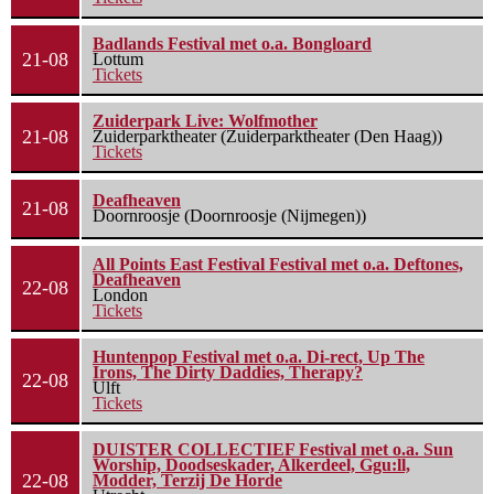
Badlands Festival met o.a. Bongloard
21-08
Lottum
Tickets
Zuiderpark Live: Wolfmother
21-08
Zuiderparktheater (Zuiderparktheater (Den Haag))
Tickets
Deafheaven
21-08
Doornroosje (Doornroosje (Nijmegen))
All Points East Festival Festival met o.a. Deftones,
Deafheaven
22-08
London
Tickets
Huntenpop Festival met o.a. Di-rect, Up The
Irons, The Dirty Daddies, Therapy?
22-08
Ulft
Tickets
DUISTER COLLECTIEF Festival met o.a. Sun
Worship, Doodseskader, Alkerdeel, Ggu:ll,
22-08
Modder, Terzij De Horde