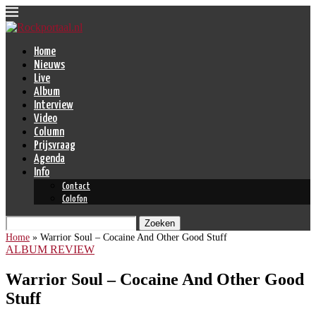
Home
Nieuws
Live
Album
Interview
Video
Column
Prijsvraag
Agenda
Info
Contact
Colofon
Zoeken
Home
»
Warrior Soul – Cocaine And Other Good Stuff
ALBUM REVIEW
Warrior Soul – Cocaine And Other Good
Stuff