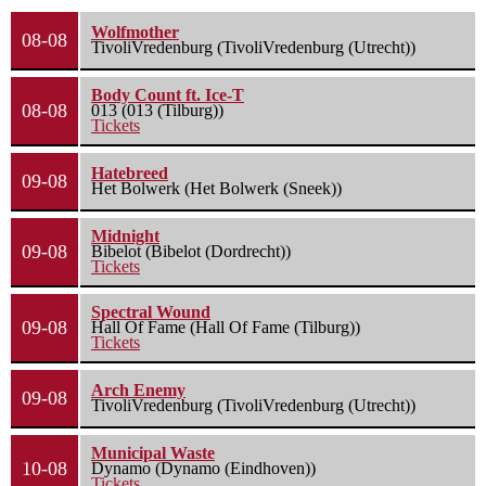
Wolfmother
08-08
TivoliVredenburg (TivoliVredenburg (Utrecht))
Body Count ft. Ice-T
08-08
013 (013 (Tilburg))
Tickets
Hatebreed
09-08
Het Bolwerk (Het Bolwerk (Sneek))
Midnight
09-08
Bibelot (Bibelot (Dordrecht))
Tickets
Spectral Wound
09-08
Hall Of Fame (Hall Of Fame (Tilburg))
Tickets
Arch Enemy
09-08
TivoliVredenburg (TivoliVredenburg (Utrecht))
Municipal Waste
10-08
Dynamo (Dynamo (Eindhoven))
Tickets