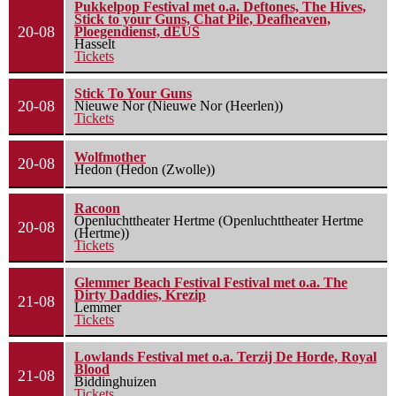
Pukkelpop Festival met o.a. Deftones, The Hives,
Stick to your Guns, Chat Pile, Deafheaven,
20-08
Ploegendienst, dEUS
Hasselt
Tickets
Stick To Your Guns
20-08
Nieuwe Nor (Nieuwe Nor (Heerlen))
Tickets
Wolfmother
20-08
Hedon (Hedon (Zwolle))
Racoon
Openluchttheater Hertme (Openluchttheater Hertme
20-08
(Hertme))
Tickets
Glemmer Beach Festival Festival met o.a. The
Dirty Daddies, Krezip
21-08
Lemmer
Tickets
Lowlands Festival met o.a. Terzij De Horde, Royal
Blood
21-08
Biddinghuizen
Tickets