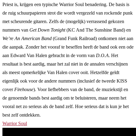
Priest is, krijgen een typische Warrior Soul benadering. De basis is
de ruig schuurpapieren strot die wordt vergezeld van rockende punk
met scheurende gitaren. Zelfs de (mogelijk) verrassend gekozen
nummers van
Get Down Tonight
(KC And The Sunshine Band) en
We’re An American Band
(Grand Funk Railroad) ontkomen niet aan
die aanpak. Zonder het vooraf te beseffen heeft de band ook een ode
aan Edward Van Halen gebracht in de vorm van
D.O.A
. Het
resultaat is best aardig, maar het zal niet in de annalen verschijnen
als meest opmerkelijke Van Halen cover ooit. Hetzelfde geldt
eigenlijk ook voor de andere nummers (inclusief de tweede KISS
cover
Firehouse
). Voor liefhebbers van de band, de muziekstijl en
de genoemde bands best aardig om te beluisteren, maar neem het
vooral net zo serieus als de band zelf. Hoe serieus dat is kun je het
best zelf ontdekken.
Warrior Soul