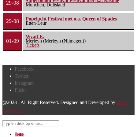
Superbloom Festival Festival met o.a. Bastille
29-08
Munchen, Duitsland
Popelucht Festival met o.a. Queen of Spades
29-08
Etten-Leur
Wyatt E.
01-09
Merleyn (Merleyn (Nijmegen))
Tickets
Facebook
Twitter
Instagram
Flickr
@2023 - All Right Reserved. Designed and Developed by
Harm
Lourenssen
Home