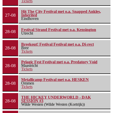
Tickets
Hit The City Festival met o.a. Snapped Ankles,
27-08
Inherited
Eindhoven
Festival Strand Festival met o.a. Kensington
28-08
Utrecht
Breekout! Festival Festival met o.a. Di-rect
28-08
Bree
Tickets
Pelagic Fest Festival met o.a. Predatory Void
28-08
Maastricht
Tickets
Metallicamp Festival met o.a. HESKEN
28-08
Ommen
Tickets
THE HICKEY UNDERWORLD - DAK
28-08
SESSION #3
Wilde Westen (Wilde Westen (Kortrijk))