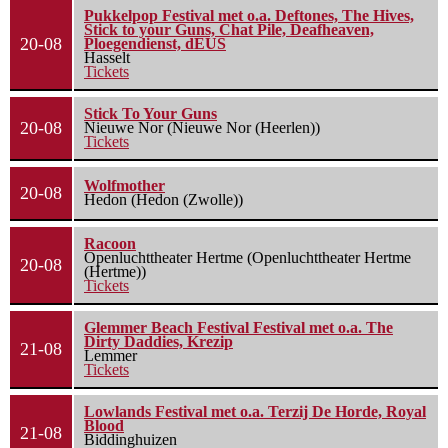
Pukkelpop Festival met o.a. Deftones, The Hives,
Stick to your Guns, Chat Pile, Deafheaven,
20-08
Ploegendienst, dEUS
Hasselt
Tickets
Stick To Your Guns
20-08
Nieuwe Nor (Nieuwe Nor (Heerlen))
Tickets
Wolfmother
20-08
Hedon (Hedon (Zwolle))
Racoon
Openluchttheater Hertme (Openluchttheater Hertme
20-08
(Hertme))
Tickets
Glemmer Beach Festival Festival met o.a. The
Dirty Daddies, Krezip
21-08
Lemmer
Tickets
Lowlands Festival met o.a. Terzij De Horde, Royal
Blood
21-08
Biddinghuizen