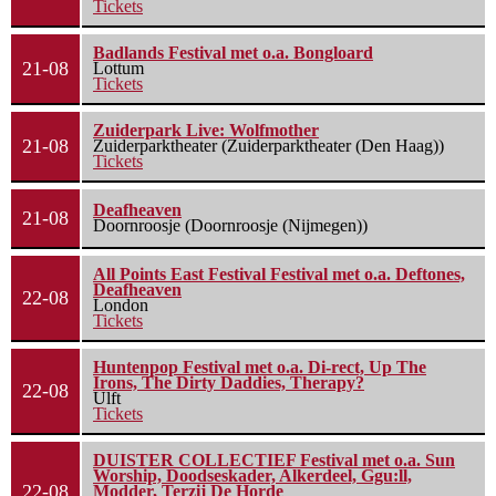
Tickets
Badlands Festival met o.a. Bongloard
21-08
Lottum
Tickets
Zuiderpark Live: Wolfmother
21-08
Zuiderparktheater (Zuiderparktheater (Den Haag))
Tickets
Deafheaven
21-08
Doornroosje (Doornroosje (Nijmegen))
All Points East Festival Festival met o.a. Deftones,
Deafheaven
22-08
London
Tickets
Huntenpop Festival met o.a. Di-rect, Up The
Irons, The Dirty Daddies, Therapy?
22-08
Ulft
Tickets
DUISTER COLLECTIEF Festival met o.a. Sun
Worship, Doodseskader, Alkerdeel, Ggu:ll,
22-08
Modder, Terzij De Horde