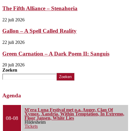
The Fifth Alliance – Stenahoria
22 juli 2026
Gallon – A Spell Called Reality
22 juli 2026
Green Carnation – A Dark Poem II: Sanguis
20 juli 2026
Zoeken
Zoeken
Agenda
M'era Luna Festival met o.a. Auger, Clan Of
Xymox, Xandria, Within Temptation, In Extremo,
08-08
Floor Jansen, White Lies
Hildesheim
Tickets