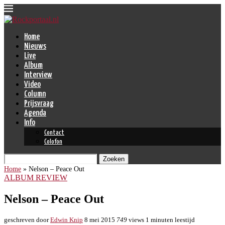
Home
Nieuws
Live
Album
Interview
Video
Column
Prijsvraag
Agenda
Info
Contact
Colofon
Zoeken
Home
»
Nelson – Peace Out
ALBUM REVIEW
Nelson – Peace Out
geschreven door
Edwin Knip
8 mei 2015
749
views
1 minuten leestijd