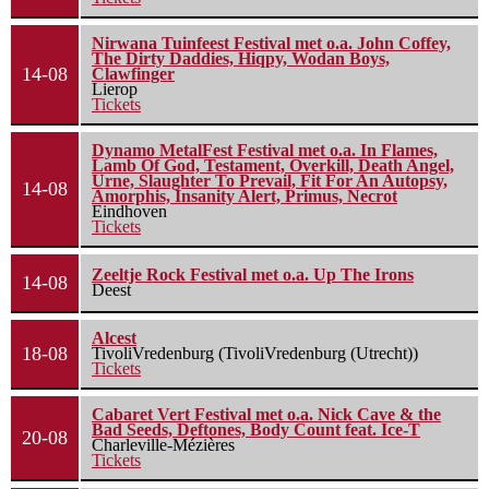
Nirwana Tuinfeest Festival met o.a. John Coffey,
The Dirty Daddies, Hiqpy, Wodan Boys,
14-08
Clawfinger
Lierop
Tickets
Dynamo MetalFest Festival met o.a. In Flames,
Lamb Of God, Testament, Overkill, Death Angel,
Urne, Slaughter To Prevail, Fit For An Autopsy,
14-08
Amorphis, Insanity Alert, Primus, Necrot
Eindhoven
Tickets
Zeeltje Rock Festival met o.a. Up The Irons
14-08
Deest
Alcest
18-08
TivoliVredenburg (TivoliVredenburg (Utrecht))
Tickets
Cabaret Vert Festival met o.a. Nick Cave & the
Bad Seeds, Deftones, Body Count feat. Ice-T
20-08
Charleville-Mézières
Tickets