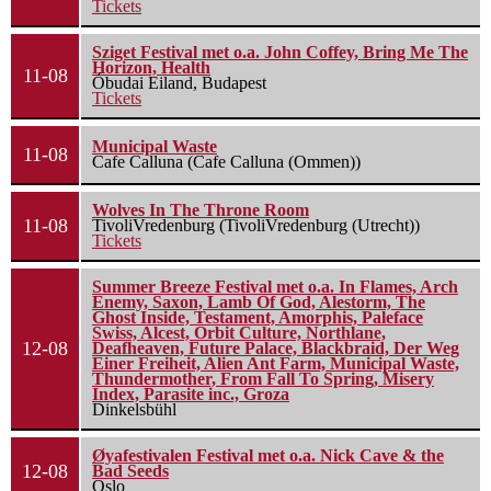
Tickets
Sziget Festival met o.a. John Coffey, Bring Me The
Horizon, Health
11-08
Óbudai Eiland, Budapest
Tickets
Municipal Waste
11-08
Cafe Calluna (Cafe Calluna (Ommen))
Wolves In The Throne Room
11-08
TivoliVredenburg (TivoliVredenburg (Utrecht))
Tickets
Summer Breeze Festival met o.a. In Flames, Arch
Enemy, Saxon, Lamb Of God, Alestorm, The
Ghost Inside, Testament, Amorphis, Paleface
Swiss, Alcest, Orbit Culture, Northlane,
12-08
Deafheaven, Future Palace, Blackbraid, Der Weg
Einer Freiheit, Alien Ant Farm, Municipal Waste,
Thundermother, From Fall To Spring, Misery
Index, Parasite inc., Groza
Dinkelsbühl
Øyafestivalen Festival met o.a. Nick Cave & the
12-08
Bad Seeds
Oslo