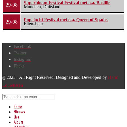
Superbloom Festival Festival met o.a. Bastille
29-08
Munchen, Duitsland
Popelucht Festival met o.a. Queen of Spades
29-08
Etten-Leur
Facebook
Twitter
Instagram
Flickr
@2023 - All Right Reserved. Designed and Developed by
Harm
Lourenssen
Home
Nieuws
Live
Album