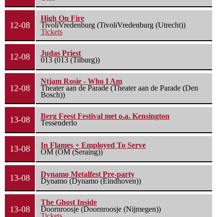
High On Fire
12-08
TivoliVredenburg (TivoliVredenburg (Utrecht))
Tickets
Judas Priest
12-08
013 (013 (Tilburg))
Ntjam Rosie - Who I Am
12-08
Theater aan de Parade (Theater aan de Parade (Den
Bosch))
Berg Feest Festival met o.a. Kensington
13-08
Tessenderlo
In Flames + Employed To Serve
13-08
OM (OM (Seraing))
Dynamo Metalfest Pre-party
13-08
Dynamo (Dynamo (Eindhoven))
The Ghost Inside
13-08
Doornroosje (Doornroosje (Nijmegen))
Tickets