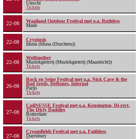
Utrecht
Tickets
Waailand Outdoor Festival met o.a. Ruthless
22-08
Made
Cryptosis
22-08
Iduna (Iduna (Drachten))
Wolfmother
22-08
Muziekgieterij (Muziekgieterij (Maastricht))
Tickets
Rock en Seine Festival met o.a. Nick Cave & the
Bad Seeds, Deftones, Interpol
26-08
Parijs
Tickets
CuliNESSE Festival met o.a. Kensington, Di-rect,
The Dirty Daddies
27-08
Rotterdam
Tickets
Creamfields Festival met o.a. Faithless
27-08
Daresbury