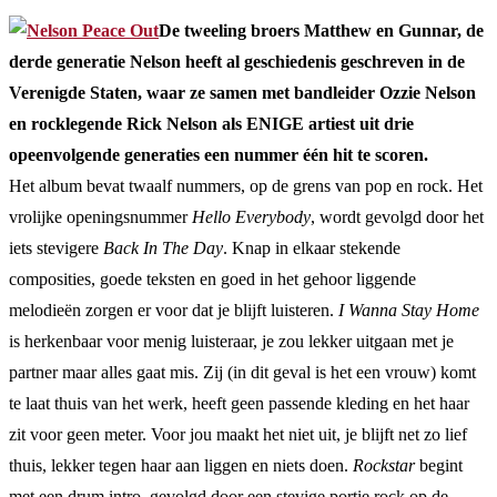
De tweeling broers Matthew en Gunnar, de
derde generatie Nelson heeft al geschiedenis geschreven in de
Verenigde Staten, waar ze samen met bandleider Ozzie Nelson
en rocklegende Rick Nelson als ENIGE artiest uit drie
opeenvolgende generaties een nummer één hit te scoren.
Het album bevat twaalf nummers, op de grens van pop en rock. Het
vrolijke openingsnummer
Hello Everybody
, wordt gevolgd door het
iets stevigere
Back In The Day
. Knap in elkaar stekende
composities, goede teksten en goed in het gehoor liggende
melodieën zorgen er voor dat je blijft luisteren.
I Wanna Stay Home
is herkenbaar voor menig luisteraar, je zou lekker uitgaan met je
partner maar alles gaat mis. Zij (in dit geval is het een vrouw) komt
te laat thuis van het werk, heeft geen passende kleding en het haar
zit voor geen meter. Voor jou maakt het niet uit, je blijft net zo lief
thuis, lekker tegen haar aan liggen en niets doen.
Rockstar
begint
met een drum intro, gevolgd door een stevige portie rock op de