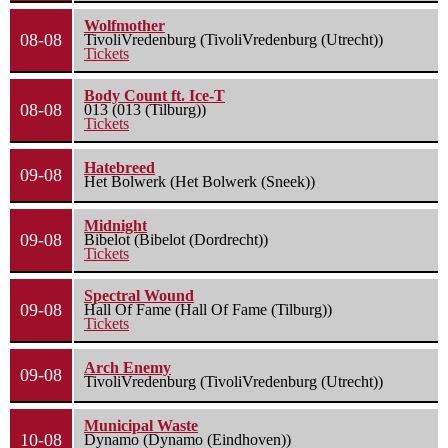
Wolfmother
08-08
TivoliVredenburg (TivoliVredenburg (Utrecht))
Tickets
Body Count ft. Ice-T
08-08
013 (013 (Tilburg))
Tickets
Hatebreed
09-08
Het Bolwerk (Het Bolwerk (Sneek))
Midnight
09-08
Bibelot (Bibelot (Dordrecht))
Tickets
Spectral Wound
09-08
Hall Of Fame (Hall Of Fame (Tilburg))
Tickets
Arch Enemy
09-08
TivoliVredenburg (TivoliVredenburg (Utrecht))
Municipal Waste
10-08
Dynamo (Dynamo (Eindhoven))