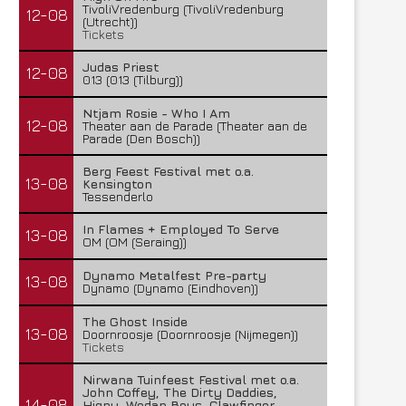
TivoliVredenburg (TivoliVredenburg
12-08
(Utrecht))
Tickets
Judas Priest
12-08
013 (013 (Tilburg))
Ntjam Rosie - Who I Am
12-08
Theater aan de Parade (Theater aan de
Parade (Den Bosch))
Berg Feest Festival met o.a.
13-08
Kensington
Tessenderlo
In Flames + Employed To Serve
13-08
OM (OM (Seraing))
Dynamo Metalfest Pre-party
13-08
Dynamo (Dynamo (Eindhoven))
The Ghost Inside
13-08
Doornroosje (Doornroosje (Nijmegen))
Tickets
Nirwana Tuinfeest Festival met o.a.
John Coffey, The Dirty Daddies,
14-08
Hiqpy, Wodan Boys, Clawfinger