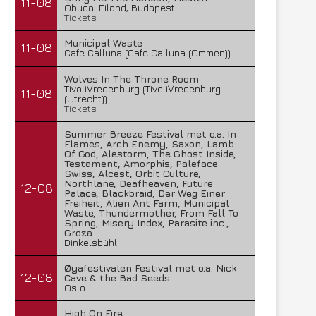
11-08
Óbudai Eiland, Budapest
Tickets
Municipal Waste
11-08
Cafe Calluna (Cafe Calluna (Ommen))
Wolves In The Throne Room
TivoliVredenburg (TivoliVredenburg
11-08
(Utrecht))
Tickets
Summer Breeze Festival met o.a. In
Flames, Arch Enemy, Saxon, Lamb
Of God, Alestorm, The Ghost Inside,
Testament, Amorphis, Paleface
Swiss, Alcest, Orbit Culture,
Northlane, Deafheaven, Future
12-08
Palace, Blackbraid, Der Weg Einer
Freiheit, Alien Ant Farm, Municipal
Waste, Thundermother, From Fall To
Spring, Misery Index, Parasite inc.,
Groza
Dinkelsbühl
Temic brengt nieuwe single uit
Insomnium brengt nieuwe
Øyafestivalen Festival met o.a. Nick
uit
28 juli 2026
12-08
Cave & the Bad Seeds
27 juli 2026
Oslo
High On Fire