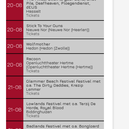
Pile, Deafheaven, Ploegendienst,
20-08
dEUS
Hasselt
Tickets
Stick To Your Guns
20-08
Nieuwe Nor (Nieuwe Nor (Heerlen))
Tickets
Wolfmother
20-08
Hedon (Hedon (Zwolle))
Racoon
Openluchttheater Hertme
20-08
(Openluchttheater Hertme (Hertme))
Tickets
Glemmer Beach Festival Festival met
o.a. The Dirty Daddies, Krezip
21-08
Lemmer
Tickets
Lowlands Festival met o.a. Terzij De
Horde, Royal Blood
21-08
Biddinghuizen
Tickets
Badlands Festival met o.a. Bongloard