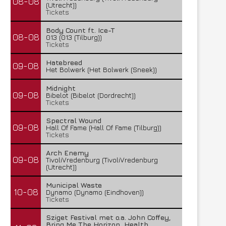
08-08
(Utrecht))
Tickets
Body Count ft. Ice-T
08-08
013 (013 (Tilburg))
Tickets
Hatebreed
09-08
Het Bolwerk (Het Bolwerk (Sneek))
Midnight
09-08
Bibelot (Bibelot (Dordrecht))
Tickets
Spectral Wound
09-08
Hall Of Fame (Hall Of Fame (Tilburg))
Tickets
Arch Enemy
09-08
TivoliVredenburg (TivoliVredenburg
(Utrecht))
Municipal Waste
10-08
Dynamo (Dynamo (Eindhoven))
Tickets
Sziget Festival met o.a. John Coffey,
Bring Me The Horizon, Health