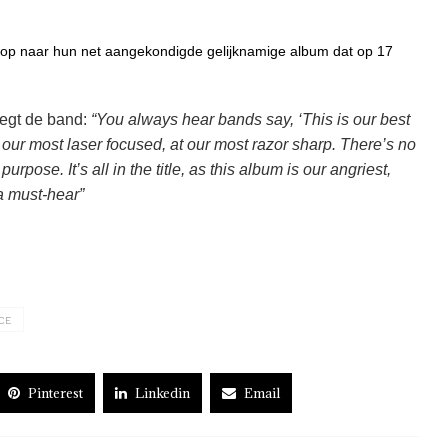
oop naar hun net aangekondigde gelijknamige album dat op 17
egt de band:
“You always hear bands say, ‘This is our best
at our most laser focused, at our most razor sharp. There’s no
rpose. It’s all in the title, as this album is our angriest,
 a must-hear”
CE
Pinterest
Linkedin
Email