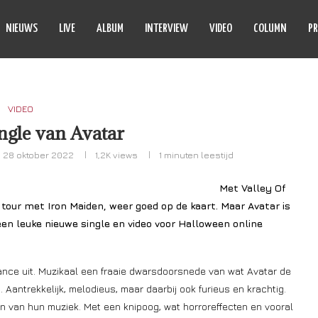
NIEUWS
LIVE
ALBUM
INTERVIEW
VIDEO
COLUMN
PR
VIDEO
ngle van Avatar
28 oktober 2022
1,2K
views
1 minuten leestijd
Met Valley Of
tour met Iron Maiden, weer goed op de kaart. Maar Avatar is
een leuke nieuwe single en video voor Halloween online
ance uit. Muzikaal een fraaie dwarsdoorsnede van wat Avatar de
Aantrekkelijk, melodieus, maar daarbij ook furieus en krachtig.
en van hun muziek. Met een knipoog, wat horroreffecten en vooral