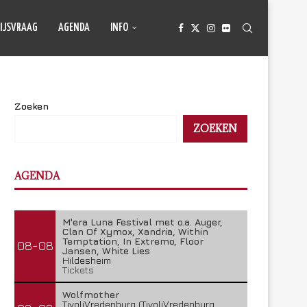
IJSVRAAG
AGENDA
INFO
Zoeken
ZOEKEN
AGENDA
M'era Luna Festival met o.a. Auger,
Clan Of Xymox, Xandria, Within
Temptation, In Extremo, Floor
08-08
Jansen, White Lies
Hildesheim
Tickets
Wolfmother
TivoliVredenburg (TivoliVredenburg