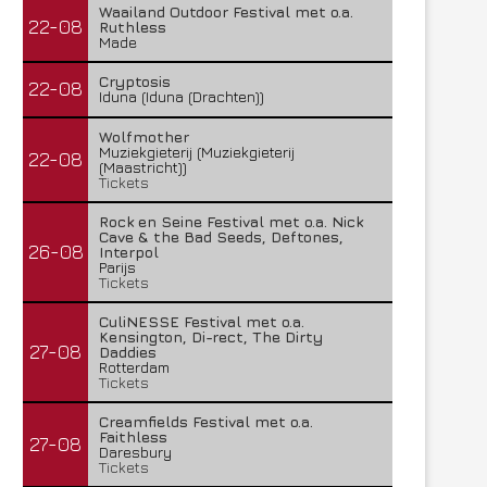
Waailand Outdoor Festival met o.a.
22-08
Ruthless
Made
Cryptosis
22-08
Iduna (Iduna (Drachten))
Wolfmother
Muziekgieterij (Muziekgieterij
22-08
(Maastricht))
Tickets
Rock en Seine Festival met o.a. Nick
Cave & the Bad Seeds, Deftones,
26-08
Interpol
Parijs
Tickets
CuliNESSE Festival met o.a.
Kensington, Di-rect, The Dirty
27-08
Daddies
Rotterdam
Tickets
Creamfields Festival met o.a.
Faithless
27-08
Daresbury
Tickets