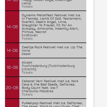
Lierop
Tickets
Dynamo MetalFest Festival met o.a.
In Flames, Lamb Of God, Testament,
Overkill, Death Angel, Urne,
Slaughter To Prevail, Fit For An
14-08
Autopsy, Amorphis, Insanity Alert,
Primus, Necrot
Eindhoven
Tickets
Zeeltje Rock Festival met o.a. Up The
14-08
Irons
Deest
Alcest
TivoliVredenburg (TivoliVredenburg
18-08
(Utrecht))
Tickets
Cabaret Vert Festival met o.a. Nick
Cave & the Bad Seeds, Deftones,
20-08
Body Count feat. Ice-T
Charleville-Mézières
Tickets
Pukkelpop Festival met o.a. Deftones,
The Hives, Stick to your Guns, Chat