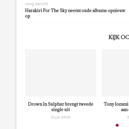
vorig bericht
Harakiri For The Sky neemt oude albums opnieuw
op
KIJK O
Drown In Sulphur brengt tweede
Tony Iommi 
single uit
aan 
31 juli 2026
2