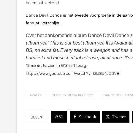
helemaal zichzelf.
Dance Devil Dance is het
tweede voorproefje in de aanl
februari verschijnt.
Over het aankomende album Dance Devil Dance z
album yet.’ This is our best album yet. It is Avatar 
BS, no extra fat. Every track is a weapon and has a pu
horniest and most spiritual release, all at once. It’s
12 maart te zien in 013 in Tilburg.
https://www.youtube.com/watch?v=QfJ8d4oC6V8
AVATAR
CENTURY MEDIA RECORDS
DANCE DEVIL DAN
Facebook
Twitter
0
DELEN