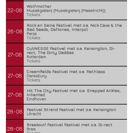
Wolfmother
22-08
Muziekgieterij (Muziekgieterij (Maastricht))
Tickets
Rock en Seine Festival met o.a. Nick Cave & the
Bad Seeds, Deftones, Interpol
26-08
Parijs
Tickets
CuliNESSE Festival met o.a. Kensington, Di-
rect, The Dirty Daddies
27-08
Rotterdam
Tickets
Creamfields Festival met o.a. Faithless
27-08
Daresbury
Tickets
Hit The City Festival met o.a. Snapped Ankles,
27-08
Inherited
Eindhoven
Festival Strand Festival met o.a. Kensington
28-08
Utrecht
Breekout! Festival Festival met o.a. Di-rect
28-08
Bree
Tickets