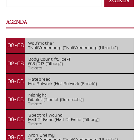
ZOEKEN
AGENDA
Wolfmother
08-08
TivoliVredenburg (TivoliVredenburg (Utrecht))
Body Count ft. Ice-T
08-08
013 (013 (Tilburg))
Tickets
Hatebreed
09-08
Het Bolwerk (Het Bolwerk (Sneek))
Midnight
09-08
Bibelot (Bibelot (Dordrecht))
Tickets
Spectral Wound
09-08
Hall Of Fame (Hall Of Fame (Tilburg))
Tickets
Arch Enemy
09-08
TivoliVredenburg (TivoliVredenburg (Utrecht))