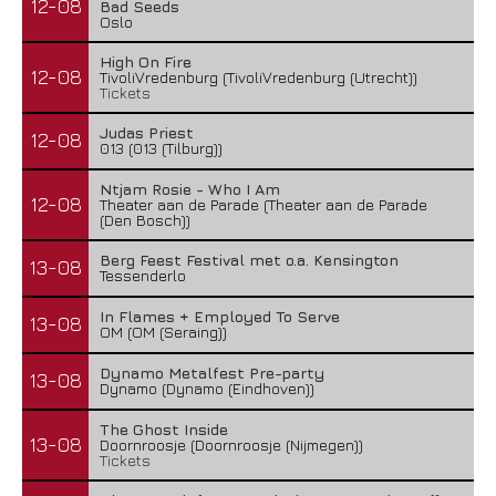
12-08
Bad Seeds
Oslo
High On Fire
12-08
TivoliVredenburg (TivoliVredenburg (Utrecht))
Tickets
Judas Priest
12-08
013 (013 (Tilburg))
Ntjam Rosie - Who I Am
12-08
Theater aan de Parade (Theater aan de Parade
(Den Bosch))
Berg Feest Festival met o.a. Kensington
13-08
Tessenderlo
In Flames + Employed To Serve
13-08
OM (OM (Seraing))
Dynamo Metalfest Pre-party
13-08
Dynamo (Dynamo (Eindhoven))
The Ghost Inside
13-08
Doornroosje (Doornroosje (Nijmegen))
Tickets