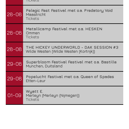
Pelagic Fest Festival met o.a. Predatory Void
28-08
Maastricht
Tickets
Metallicamp Festival met o.a. HESKEN
28-08
Ommen
Tickets
THE HICKEY UNDERWORLD - DAK SESSION #3
28-08
Wilde Westen (Wilde Westen (Kortrijk))
Superbloom Festival Festival met o.a. Bastille
29-08
Munchen, Duitsland
Popelucht Festival met o.a. Queen of Spades
29-08
Etten-Leur
Wyatt E.
01-09
Merleyn (Merleyn (Nijmegen))
Tickets