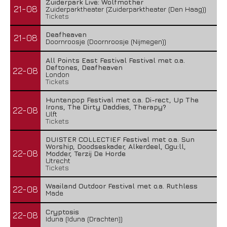
Zuiderpark Live: Wolfmother
21-08
Zuiderparktheater (Zuiderparktheater (Den Haag))
Tickets
Deafheaven
21-08
Doornroosje (Doornroosje (Nijmegen))
All Points East Festival Festival met o.a.
Deftones, Deafheaven
22-08
London
Tickets
Huntenpop Festival met o.a. Di-rect, Up The
Irons, The Dirty Daddies, Therapy?
22-08
Ulft
Tickets
DUISTER COLLECTIEF Festival met o.a. Sun
Worship, Doodseskader, Alkerdeel, Ggu:ll,
22-08
Modder, Terzij De Horde
Utrecht
Tickets
Waailand Outdoor Festival met o.a. Ruthless
22-08
Made
Cryptosis
22-08
Iduna (Iduna (Drachten))