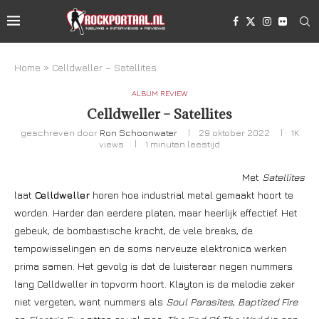
Home
»
Celldweller – Satellites
ALBUM REVIEW
Celldweller – Satellites
geschreven door
Ron Schoonwater
29 oktober 2022
1K
views
1 minuten leestijd
Met
Satellites
laat
Celldweller
horen hoe industrial metal gemaakt hoort te
worden. Harder dan eerdere platen, maar heerlijk effectief. Het
gebeuk, de bombastische kracht, de vele breaks, de
tempowisselingen en de soms nerveuze elektronica werken
prima samen. Het gevolg is dat de luisteraar negen nummers
lang Celldweller in topvorm hoort. Klayton is de melodie zeker
niet vergeten, want nummers als
Soul Parasites
,
Baptized Fire