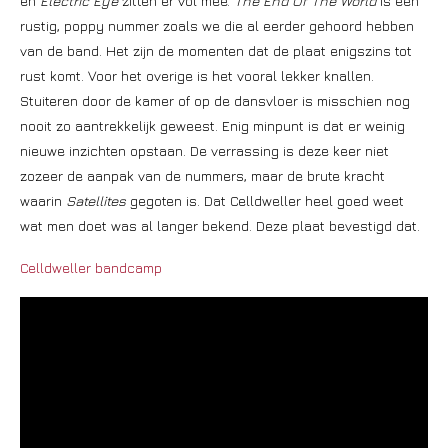
en
Electric Eye
zitten er vol mee.
The End Of The World
is een
rustig, poppy nummer zoals we die al eerder gehoord hebben
van de band. Het zijn de momenten dat de plaat enigszins tot
rust komt. Voor het overige is het vooral lekker knallen.
Stuiteren door de kamer of op de dansvloer is misschien nog
nooit zo aantrekkelijk geweest. Enig minpunt is dat er weinig
nieuwe inzichten opstaan. De verrassing is deze keer niet
zozeer de aanpak van de nummers, maar de brute kracht
waarin
Satellites
gegoten is. Dat Celldweller heel goed weet
wat men doet was al langer bekend. Deze plaat bevestigd dat.
Celldweller bandcamp