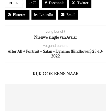
Facebook
Twitter
0
DELEN
Pinterest
Linkedin
Email
vorig bericht
Nieuwe single van Avatar
volgend bericht
After All + Portrait + Satan – Dynamo (Eindhoven) 23-10-
2022
KIJK OOK EENS NAAR