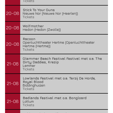
Tickets
Stick To Your Guns
20-08
Nieuwe Nor (Nieuwe Nor (Heerlen))
Tickets
Wolfmother
20-08
Hedon (Hedon (Zwolle))
Racoon
Openluchttheater Hertme (Openluchttheater
20-08
Hertme (Hertme))
Tickets
Glemmer Beach Festival Festival met o.a. The
Dirty Daddies, Krezip
21-08
Lemmer
Tickets
Lowlands Festival met o.a. Terzij De Horde,
Royal Blood
21-08
Biddinghuizen
Tickets
Badlands Festival met o.a. Bongloard
21-08
Lottum
Tickets