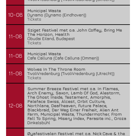
Municipal Waste
10-08
Dynamo (Dynamo (Eindhoven))
Tickets
Sziget Festival met o.a. John Coffey, Bring Me
The Horizon, Health
11-08
Óbudai Eiland, Budapest
Tickets
Municipal Waste
11-08
Cafe Calluna (Cafe Calluna (Ommen))
Wolves In The Throne Room
11-08
TivoliVredenburg (TivoliVredenburg (Utrecht))
Tickets
Summer Breeze Festival met o.a. In Flames,
Arch Enemy, Saxon, Lamb Of God, Alestorm,
The Ghost Inside, Testament, Amorphis,
Paleface Swiss, Alcest, Orbit Culture,
12-08
Northlane, Deafheaven, Future Palace,
Blackbraid, Der Weg Einer Freiheit, Alien Ant
Farm, Municipal Waste, Thundermother, From
Fall To Spring, Misery Index, Parasite inc., Groza
Dinkelsbühl
Øyafestivalen Festival met o.a. Nick Cave & the