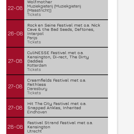
Wolfmother
Muziekgieterij (Muziekgieterij
22-08
(Maastricht))
Tickets
Rock en Seine Festival met o.a. Nick
Cave & the Bad Seeds, Deftones,
26-08
Interpol
Parijs
Tickets
CuliNESSE Festival met o.a.
Kensington, Di-rect, The Dirty
27-08
Daddies
Rotterdam
Tickets
Creamfields Festival met o.a.
Faithless
27-08
Daresbury
Tickets
Hit The City Festival met o.a.
27-08
Snapped Ankles, Inherited
Eindhoven
Festival Strand Festival met o.a.
28-08
Kensington
Utrecht