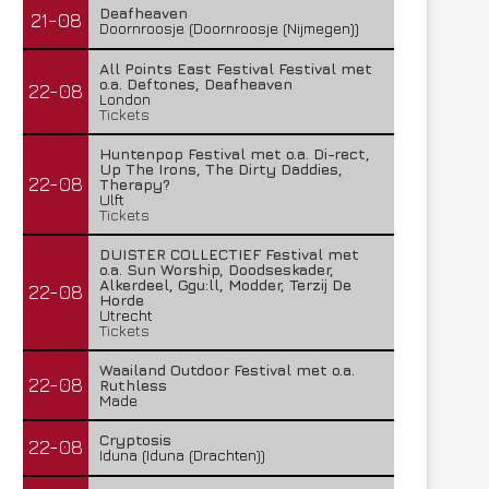
Deafheaven
21-08
Doornroosje (Doornroosje (Nijmegen))
All Points East Festival Festival met
o.a. Deftones, Deafheaven
22-08
London
Tickets
Huntenpop Festival met o.a. Di-rect,
Up The Irons, The Dirty Daddies,
22-08
Therapy?
Ulft
Tickets
DUISTER COLLECTIEF Festival met
o.a. Sun Worship, Doodseskader,
Alkerdeel, Ggu:ll, Modder, Terzij De
22-08
Horde
Utrecht
Tickets
Waailand Outdoor Festival met o.a.
22-08
Ruthless
Made
Cryptosis
22-08
Iduna (Iduna (Drachten))