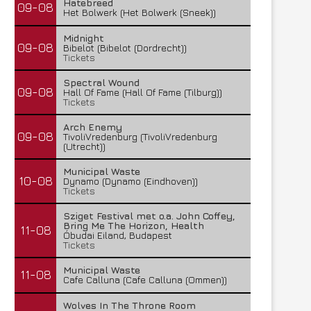
Hatebreed
09-08
Het Bolwerk (Het Bolwerk (Sneek))
Midnight
09-08
Bibelot (Bibelot (Dordrecht))
Tickets
Spectral Wound
09-08
Hall Of Fame (Hall Of Fame (Tilburg))
Tickets
Arch Enemy
09-08
TivoliVredenburg (TivoliVredenburg
(Utrecht))
Municipal Waste
10-08
Dynamo (Dynamo (Eindhoven))
Tickets
Sziget Festival met o.a. John Coffey,
Bring Me The Horizon, Health
11-08
Óbudai Eiland, Budapest
Tickets
Municipal Waste
11-08
Cafe Calluna (Cafe Calluna (Ommen))
Wolves In The Throne Room