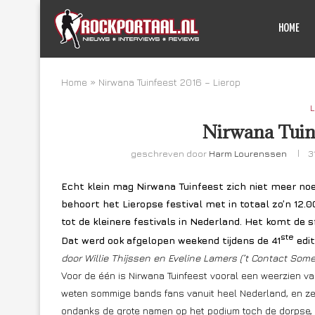
HOME
Home
»
Nirwana Tuinfeest 2016 – Lierop
L
Nirwana Tuinf
geschreven door
Harm Lourenssen
3
E
cht klein mag Nirwana Tuinfeest zich niet meer n
behoort het Lieropse festival met in totaal zo’n 12.
tot de kleinere festivals in Nederland. Het komt de
ste
Dat werd ook afgelopen weekend tijdens de 41
edit
door Willie Thijssen en Eveline Lamers (’t Contact Som
Voor de één is Nirwana Tuinfeest vooral een weerzien va
weten sommige bands fans vanuit heel Nederland, en zelfs 
ondanks de grote namen op het podium toch de dorpse, g