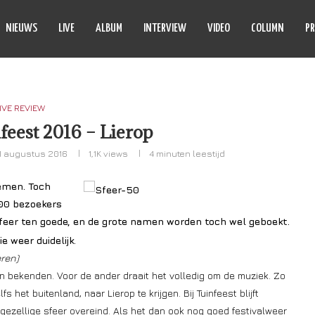
NIEUWS
LIVE
ALBUM
INTERVIEW
VIDEO
COLUMN
PR
IVE REVIEW
eest 2016 – Lierop
1 augustus 2016
1,1K
views
4 minuten leestijd
oemen. Toch
000 bezoekers
 sfeer ten goede, en de grote namen worden toch wel geboekt.
ie weer duidelijk.
eren)
n bekenden. Voor de ander draait het volledig om de muziek. Zo
het buitenland, naar Lierop te krijgen. Bij Tuinfeest blijft
ezellige sfeer overeind. Als het dan ook nog goed festivalweer