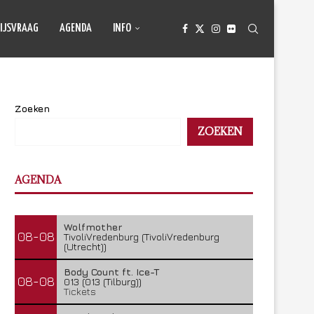
IJSVRAAG
AGENDA
INFO
Zoeken
ZOEKEN
AGENDA
Wolfmother
08-08
TivoliVredenburg (TivoliVredenburg
(Utrecht))
Body Count ft. Ice-T
08-08
013 (013 (Tilburg))
Tickets