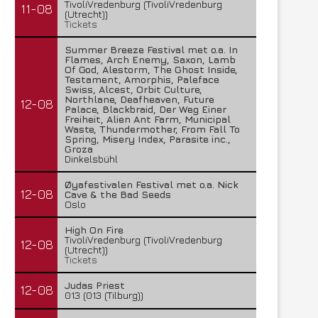
TivoliVredenburg (TivoliVredenburg
11-08
(Utrecht))
Tickets
Summer Breeze Festival met o.a. In
Flames, Arch Enemy, Saxon, Lamb
Of God, Alestorm, The Ghost Inside,
Testament, Amorphis, Paleface
Swiss, Alcest, Orbit Culture,
Northlane, Deafheaven, Future
12-08
Palace, Blackbraid, Der Weg Einer
Freiheit, Alien Ant Farm, Municipal
Waste, Thundermother, From Fall To
Spring, Misery Index, Parasite inc.,
Groza
Dinkelsbühl
Øyafestivalen Festival met o.a. Nick
12-08
Cave & the Bad Seeds
Oslo
High On Fire
TivoliVredenburg (TivoliVredenburg
12-08
(Utrecht))
Tickets
Judas Priest
12-08
013 (013 (Tilburg))