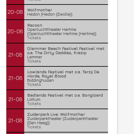
Wolfmother
20-08
Hedon (Hedon (Zwolle))
Racoon
Openluchttheater Hertme
20-08
(Openluchttheater Hertme (Hertme))
Tickets
Glemmer Beach Festival Festival met
o.a. The Dirty Daddies, Krezip
21-08
Lemmer
Tickets
Lowlands Festival met o.a. Terzij De
Horde, Royal Blood
21-08
Biddinghuizen
Tickets
Badlands Festival met o.a. Bongloard
21-08
Lottum
Tickets
Zuiderpark Live: Wolfmother
Zuiderparktheater (Zuiderparktheater
21-08
(Den Haag))
Tickets