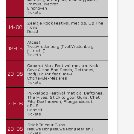
Primus, Necrot
Eindhoven
Tickets
Zeeltje Rock Festival met o.a. Up The
14-08
Irons
Deest
Alcest
TivoliVredenburg (TivoliVredenburg
18-08
(Utrecht))
Tickets
Cabaret Vert Festival met o.a. Nick
Cave & the Bad Seeds, Deftones,
20-08
Body Count feat. Ice-T
Charleville-Mézières
Tickets
Pukkelpop Festival met o.a. Deftones,
The Hives, Stick to your Guns, Chat
Pile, Deafheaven, Ploegendienst,
20-08
dEUS
Hasselt
Tickets
Stick To Your Guns
20-08
Nieuwe Nor (Nieuwe Nor (Heerlen))
Tickets