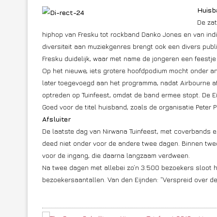
Huisb
De zat
hiphop van Fresku tot rockband Danko Jones en van ind
diversiteit aan muziekgenres brengt ook een divers publ
Fresku duidelijk, waar met name de jongeren een feestje
Op het nieuwe, iets grotere hoofdpodium mocht onder a
later toegevoegd aan het programma, nadat Airbourne a
optreden op Tuinfeest, omdat de band ermee stopt. De Ei
Goed voor de titel huisband, zoals de organisatie Peter
Afsluiter
De laatste dag van Nirwana Tuinfeest, met coverbands en
deed niet onder voor de andere twee dagen. Binnen twee
voor de ingang, die daarna langzaam verdween.
Na twee dagen met allebei zo’n 3.500 bezoekers sloot h
bezoekersaantallen. Van den Eijnden: “Verspreid over 