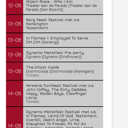
Ntjam Rosie - Who I Am
12-08
Theater aan de Parade (Theater aan de
Parade (Den Bosch))
Berg Feest Festival met o.a.
13-08
Kensington
Tessenderlo
In Flames + Employed To Serve
13-08
OM (OM (Seraing))
Dynamo Metalfest Pre-party
13-08
Dynamo (Dynamo (Eindhoven))
The Ghost Inside
13-08
Doornroosje (Doornroosje (Nijmegen))
Tickets
Nirwana Tuinfeest Festival met o.a.
John Coffey, The Dirty Daddies,
14-08
Hiqpy, Wodan Boys, Clawfinger
Lierop
Tickets
Dynamo MetalFest Festival met o.a.
In Flames, Lamb Of God, Testament,
Overkill, Death Angel, Urne,
Slaughter To Prevail, Fit For An
14-08
Autopsy, Amorphis, Insanity Alert,