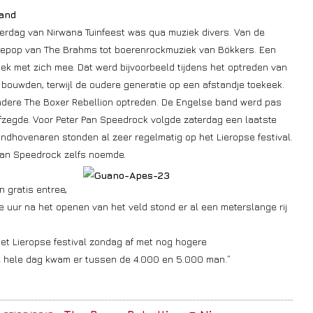
and
erdag van Nirwana Tuinfeest was qua muziek divers. Van de
iepop van The Brahms tot boerenrockmuziek van Bökkers. Een
iek met zich mee. Dat werd bijvoorbeeld tijdens het optreden van
 bouwden, terwijl de oudere generatie op een afstandje toekeek.
ndere The Boxer Rebellion optreden. De Engelse band werd pas
fzegde. Voor Peter Pan Speedrock volgde zaterdag een laatste
ndhovenaren stonden al zeer regelmatig op het Lieropse festival.
 Pan Speedrock zelfs noemde.
 gratis entree,
 uur na het openen van het veld stond er al een meterslange rij
et Lieropse festival zondag af met nog hogere
de hele dag kwam er tussen de 4.000 en 5.000 man.”