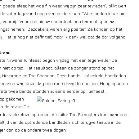
goede sfeer, het was fijn weer. Wij zijn zeer tevreden”, blikt Bert
igde zaterdagavond nog even om te slaan. “We stonden klaar om
g voorbij.” Voor een nieuw onderdeel, een bar met speciaal
angst nemen. “Bezoekers waren erg positief. Ze konden op het
j. Het is nog niet definitief, maar ik denk wel dat de bar volgend
draad
ste Nirwana Tuinfeest begon vrijdag met een tegenvaller. De
iet op tijd. Het resultaat: alleen de zanger stond op het
t, Navarone en The Shandon. Deze bands – of enkele bandleden
t weerzien was deze dag een rode draad te noemen. Hoogtepunten
ste twee bands stonden al eens eerder op Tuinfeest.
erop gekomen
en de revue. De
erder vlekkeloze optreden. Afsluiter The Stranglers kon maar een
eftijd van de optredende bandleden zich terugvertaalde in de
oger dan op de andere twee dagen.