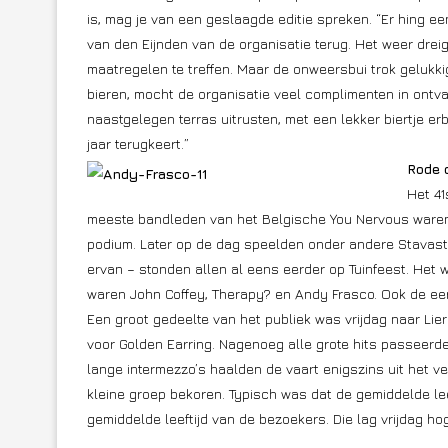
is, mag je van een geslaagde editie spreken. “Er hing een 
van den Eijnden van de organisatie terug. Het weer dre
maatregelen te treffen. Maar de onweersbui trok gelukki
bieren, mocht de organisatie veel complimenten in ontv
naastgelegen terras uitrusten, met een lekker biertje erbi
jaar terugkeert.”
Rode 
Het 41
meeste bandleden van het Belgische You Nervous waren n
podium. Later op de dag speelden onder andere Stavas
ervan – stonden allen al eens eerder op Tuinfeest. He
waren John Coffey, Therapy? en Andy Frasco. Ook de eer
Een groot gedeelte van het publiek was vrijdag naar Li
voor Golden Earring. Nagenoeg alle grote hits passeerd
lange intermezzo’s haalden de vaart enigszins uit het v
kleine groep bekoren. Typisch was dat de gemiddelde le
gemiddelde leeftijd van de bezoekers. Die lag vrijdag h