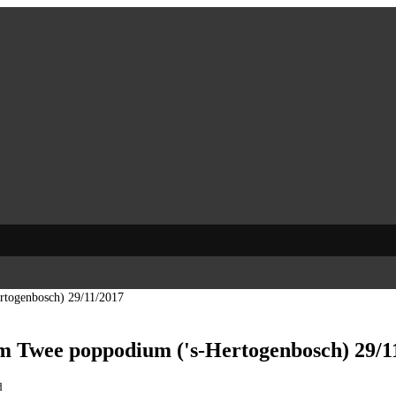
rtogenbosch) 29/11/2017
em Twee poppodium ('s-Hertogenbosch) 29/1
d