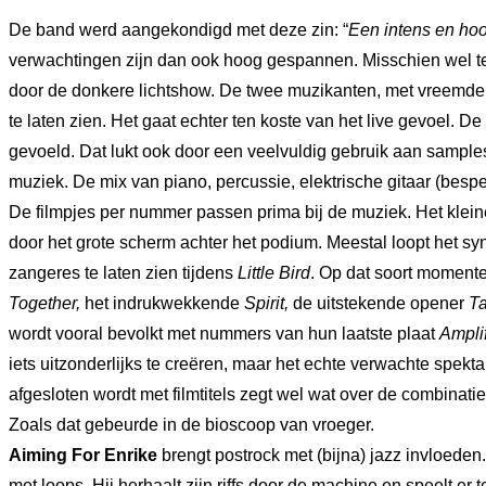
De band werd aangekondigd met deze zin: “
Een intens en ho
verwachtingen zijn dan ook hoog gespannen. Misschien wel te 
door de donkere lichtshow. De twee muzikanten, met vreemde m
te laten zien. Het gaat echter ten koste van het live gevoel. 
gevoeld. Dat lukt ook door een veelvuldig gebruik aan sample
muziek. De mix van piano, percussie, elektrische gitaar (bespee
De filmpjes per nummer passen prima bij de muziek. Het klein
door het grote scherm achter het podium. Meestal loopt het s
zangeres te laten zien tijdens
Little Bird
. Op dat soort moment
Together,
het indrukwekkende
Spirit,
de uitstekende opener
Ta
wordt vooral bevolkt met nummers van hun laatste plaat
Ampli
iets uitzonderlijks te creëren, maar het echte verwachte spektak
afgesloten wordt met filmtitels zegt wel wat over de combinati
Zoals dat gebeurde in de bioscoop van vroeger.
Aiming For Enrike
brengt postrock met (bijna) jazz invloeden.
met loops. Hij herhaalt zijn riffs door de machine en speelt e