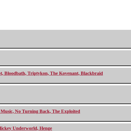
cept, Bloodbath, Triptykon, The Kovenant, Blackbraid
r Music, No Turning Back, The Exploited
e Hickey Underworld, Henge