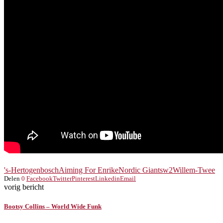
's-Hertogenbosch
Aiming For Enrike
Nordic Giants
w2
Willem-Twee
Delen
0
Facebook
Twitter
Pinterest
Linkedin
Email
vorig bericht
Bootsy Collins – World Wide Funk