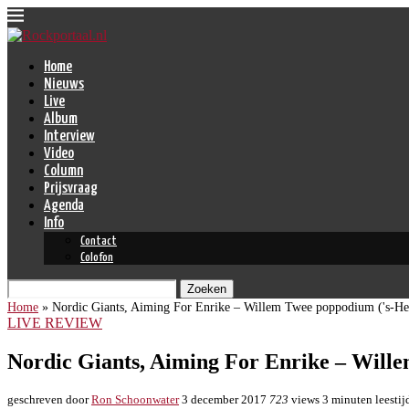
Home
Nieuws
Live
Album
Interview
Video
Column
Prijsvraag
Agenda
Info
Contact
Colofon
Zoeken
Home
»
Nordic Giants, Aiming For Enrike – Willem Twee poppodium ('s-He
LIVE REVIEW
Nordic Giants, Aiming For Enrike – Will
geschreven door
Ron Schoonwater
3 december 2017
723
views
3 minuten leestij