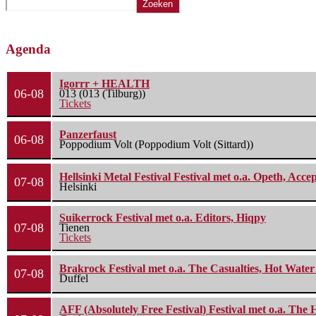
Zoeken
Agenda
Igorrr + HEALTH
06-08
013 (013 (Tilburg))
Tickets
Panzerfaust
06-08
Poppodium Volt (Poppodium Volt (Sittard))
Hellsinki Metal Festival Festival met o.a. Opeth, Ac
07-08
Helsinki
Suikerrock Festival met o.a. Editors, Hiqpy
07-08
Tienen
Tickets
Brakrock Festival met o.a. The Casualties, Hot Wate
07-08
Duffel
AFF (Absolutely Free Festival) Festival met o.a. Th