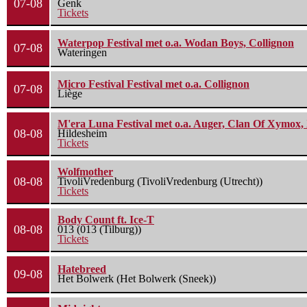
07-08
Genk
Tickets
Waterpop Festival met o.a. Wodan Boys, Collignon
07-08
Wateringen
Micro Festival Festival met o.a. Collignon
07-08
Liège
M'era Luna Festival met o.a. Auger, Clan Of Xymox, 
08-08
Hildesheim
Tickets
Wolfmother
08-08
TivoliVredenburg (TivoliVredenburg (Utrecht))
Tickets
Body Count ft. Ice-T
08-08
013 (013 (Tilburg))
Tickets
Hatebreed
09-08
Het Bolwerk (Het Bolwerk (Sneek))