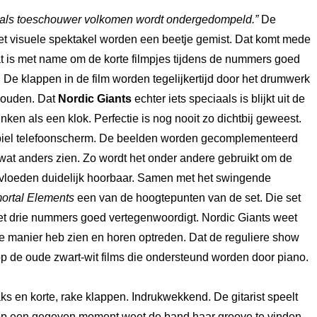
e als toeschouwer volkomen wordt ondergedompeld.”
De
het visuele spektakel worden een beetje gemist. Dat komt mede
t is met name om de korte filmpjes tijdens de nummers goed
. De klappen in de film worden tegelijkertijd door het drumwerk
 houden. Dat
Nordic Giants
echter iets speciaals is blijkt uit de
nken als een klok. Perfectie is nog nooit zo dichtbij geweest.
 mobiel telefoonscherm. De beelden worden gecomplementeerd
 wat anders zien. Zo wordt het onder andere gebruikt om de
nvloeden duidelijk hoorbaar. Samen met het swingende
ortal Elements
een van de hoogtepunten van de set. Die set
et drie nummers goed vertegenwoordigt. Nordic Giants weet
 deze manier heb zien en horen optreden. Dat de reguliere show
 op de oude zwart-wit films die ondersteund worden door piano.
ks en korte, rake klappen. Indrukwekkend. De gitarist speelt
aar op een gegeven moment weet de band haar groove te vinden.