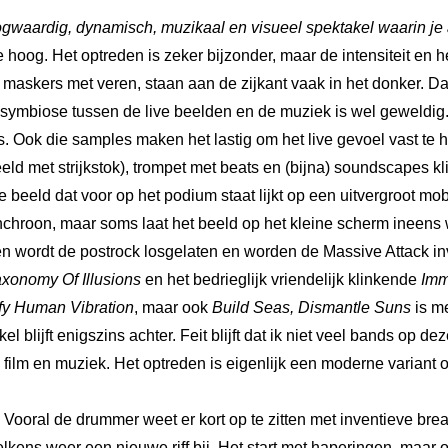
ogwaardig, dynamisch, muzikaal en visueel spektakel waarin j
hoog. Het optreden is zeker bijzonder, maar de intensiteit en 
askers met veren, staan aan de zijkant vaak in het donker. Da
De symbiose tussen de live beelden en de muziek is wel geweldig
s. Ook die samples maken het lastig om het live gevoel vast te
ld met strijkstok), trompet met beats en (bijna) soundscapes kli
e beeld dat voor op het podium staat lijkt op een uitvergroot
ynchroon, maar soms laat het beeld op het kleine scherm ineens
en wordt de postrock losgelaten en worden de Massive Attack i
xonomy Of Illusions
en het bedrieglijk vriendelijk klinkende
Imm
fy Human Vibration
, maar ook
Build Seas, Dismantle Suns
is m
el blijft enigszins achter. Feit blijft dat ik niet veel bands op
e film en muziek. Het optreden is eigenlijk een moderne variant
 Vooral de drummer weet er kort op te zitten met inventieve brea
r telkens weer een nieuwe riff bij. Het start met haperingen, m